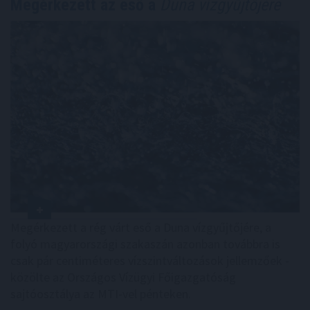
Megérkezett az eső a
Duna vízgyűjtőjére
Megérkezett a rég várt eső a Duna vízgyűjtőjére, a
folyó magyarországi szakaszán azonban továbbra is
csak pár centiméteres vízszintváltozások jellemzőek -
közölte az Országos Vízügyi Főigazgatóság
sajtóosztálya az MTI-vel pénteken.