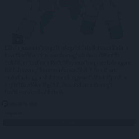
Látványosan felpörgött a kriptokártyák használata: a
havi fizetési volumen már meghaladja a 759 millió
dollárt, miközben a RedotPay vezeti a piacot, és egyre
több új szereplő szerez részesedést. A trend azt
mutatja, hogy a stabilcoinok egyre inkább kilépnek a
kriptotőzsdék világából, és valódi, mindennapi
fizetőeszközzé válhatnak.
2026. 08. 08. 09:00
Megosztás:
TOVÁBB