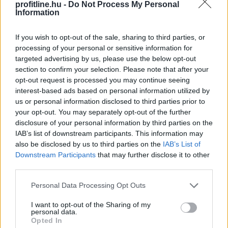
profitline.hu -
Do Not Process My Personal
Information
2026. 08. 08. 08:00
If you wish to opt-out of the sale, sharing to third parties, or
Megosztás:
processing of your personal or sensitive information for
targeted advertising by us, please use the below opt-out
TOVÁBB
section to confirm your selection. Please note that after your
opt-out request is processed you may continue seeing
interest-based ads based on personal information utilized by
Minden korábbinál hamarabb kezdődik a
us or personal information disclosed to third parties prior to
közvetlen
agrártámogatások előlegfizetése
your opt-out. You may separately opt-out of the further
disclosure of your personal information by third parties on the
IAB’s list of downstream participants. This information may
also be disclosed by us to third parties on the
IAB’s List of
Downstream Participants
that may further disclose it to other
third parties.
Please note that this website/app uses one or more Google
Personal Data Processing Opt Outs
services and may gather and store information including but
not limited to your visit or usage behaviour. You may click to
I want to opt-out of the Sharing of my
personal data.
grant or deny consent to Google and its third-party tags to
Opted In
use your data for below specified purposes in below Google