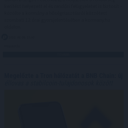
kerítést helyezett el és rendőri felügyeletet is biztosít -
közölte a kormány a hőségriasztásról közzétett
szombati 12 órai gyorsjelentésében a kormany.hu
oldalon.
2026. 08. 08. 15:00
Megosztás:
TOVÁBB
Megelőzte a Tron hálózatát a BNB Chain: új
éllovas a stabilcoin-tulajdonosok között