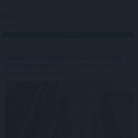
2026. 08. 08. 01:00
Megosztás:
TOVÁBB
Félretette a Szenátus a CLARITY Actet, a
JPMorgan szerint
a Wall Street viheti el a
tokenizációs boomot