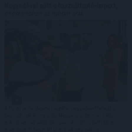
Negyedével nőtt a használtautó-import,
csökkenőben az itthoni árak
A forint erősödésére reagálva negyedével bővült a
használt autók importja Magyarországon az idén,
miközben mérséklődik a piaci árszint; a belföldön
megvásárolt használt járművek ugyanakkor