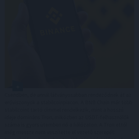
Csendben, de annál látványosabban rendeződnek át az
erőviszonyok a stabilcoinpiacon. A BNB Chain már több
stabilcoint tartó címmel rendelkezik, mint a hosszú
ideje domináns Tron, miközben az USDT-felhasználók
száma is gyors ütemben nő a hálózaton. A Tron ettől
még messze nem veszítette el vezető szerepét: