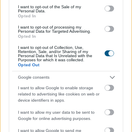
consent section.
I want to opt-out of the Sale of my
Personal Data.
Opted In
Minden korábbinál hamarabb kezdődik a közvetlen
I want to opt-out of processing my
Personal Data for Targeted Advertising.
agrártámogatások előlegfizetése idén, az utalások már
Opted In
augusztus közepén indulhatnak - jelentette be az agrár-
és élelmiszer-gazdasági miniszter videóüzenetben
I want to opt-out of Collection, Use,
Retention, Sale, and/or Sharing of my
pénteken.
Personal Data that Is Unrelated with the
Purposes for which it was collected.
Opted Out
2026. 08. 08. 07:00
Megosztás:
Google consents
TOVÁBB
I want to allow Google to enable storage
related to advertising like cookies on web or
device identifiers in apps.
Ebben a megyében már olcsóbbak
a
lakások, mint tavaly ilyenkor
I want to allow my user data to be sent to
Google for online advertising purposes.
I want to allow Google to send me