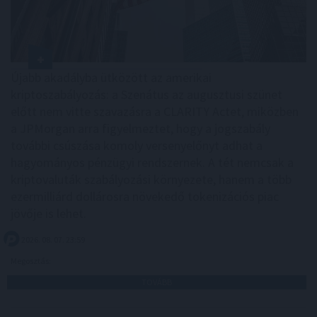
Újabb akadályba ütközött az amerikai
kriptoszabályozás: a Szenátus az augusztusi szünet
előtt nem vitte szavazásra a CLARITY Actet, miközben
a JPMorgan arra figyelmeztet, hogy a jogszabály
további csúszása komoly versenyelőnyt adhat a
hagyományos pénzügyi rendszernek. A tét nemcsak a
kriptovaluták szabályozási környezete, hanem a több
ezermilliárd dollárosra növekedő tokenizációs piac
jövője is lehet.
2026. 08. 07. 23:59
Megosztás:
TOVÁBB