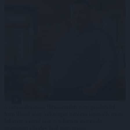
A sörhas elnevezés félrevezetőbb, mint gondolnánk.
Nem létezik olyan különleges biológiai kapcsoló, amely
felismeri a korsó sört, majd annak energiáját
egyenesen a köldök köré csomagolja.