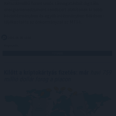
Kétszázmillió forint uniós támogatásból digitális
energiamenedzsment-rendszert alakítanak ki több
közintézményben és egyéb intézményben Békésen -
tájékoztatta az önkormányzat az MTI-t.
2026. 08. 08. 10:00
Megosztás:
TOVÁBB
Kilőtt a kriptokártyás fizetés: már
havi 759
millió dollár forog a piacon