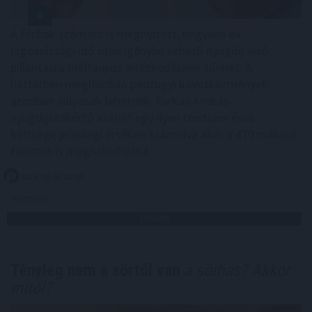
A férfiak számára is megnyitott, negyven év
jogosultsági idő után igénybe vehető nyugdíj első
pillantásra méltányos intézkedésnek tűnhet. A
háttérben meghúzódó pénzügyi következmények
azonban súlyosak lehetnek: Farkas András
nyugdíjszakértő szerint egy ilyen rendszer éves
költsége jelenlegi értéken számolva akár a 470 milliárd
forintot is meghaladhatná.
2026. 08. 08. 02:00
Megosztás:
TOVÁBB
Tényleg nem a sörtől van
a sörhas? Akkor
mitől?