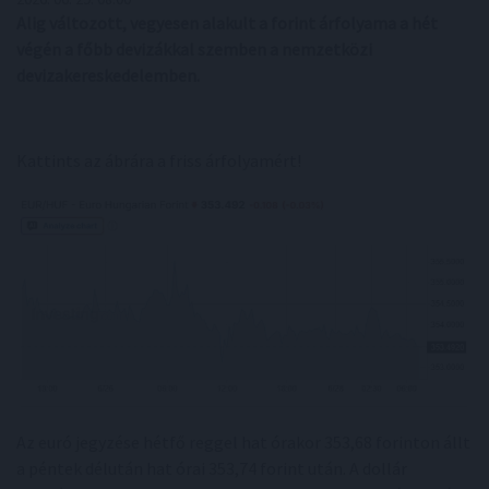
Alig változott, vegyesen alakult a forint árfolyama a hét
végén a főbb devizákkal szemben a nemzetközi
devizakereskedelemben.
Kattints az ábrára a friss árfolyamért!
Az euró jegyzése hétfő reggel hat órakor 353,68 forinton állt
a péntek délután hat órai 353,74 forint után. A dollár