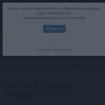
Hiteles, valós és megbízható híreket szállítunk Neked, melyekkel
nagyon sokat dolgozunk.
Kaphatunk cserébe egy LÁJK-ot? Köszönjük!
Lájkolom
Menü
Köszönöm, már like-oltam
Kezdőoldal
//
Hírek
// Alig mozdult a forint árfolyama a hét végén
Alig mozdult a forint
árfolyama
a hét végén
2026. 06. 29. 08:00