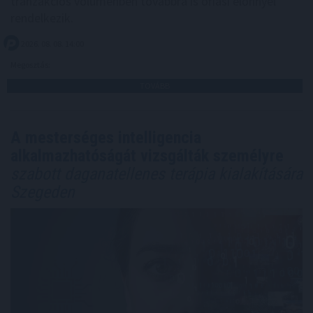
tranzakciós volumenben továbbra is óriási előnnyel
rendelkezik.
2026. 08. 08. 14:00
Megosztás:
TOVÁBB
A mesterséges intelligencia
alkalmazhatóságát vizsgálták személyre
szabott daganatellenes terápia kialakítására
Szegeden