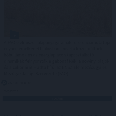
A FAO élelmiszer-alapanyagárainak referenciamutatója
enyhén emelkedett júliusban, mivel a közelmúltbeli
hőhullámok és az energiapiacon tapasztalható
dinamikák felnyomták a gabonafélék, a növényi olajok
és a cukor árát – adta hírül az ENSZ Élelmezésügyi és
Mezőgazdasági Szervezete (FAO).
2026. 08. 08. 05:00
Megosztás:
TOVÁBB