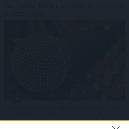
Tarr Zoltán: folyik a vizsgálat és
átvilágítás
a közmédiánál
Folyik a vizsgálat és átvilágítás a közmédiánál - közölte
a társadalmi kapcsolatokért és kultúráért felelős
miniszter a Facebook-oldalán pénteken közzétett
videójában.