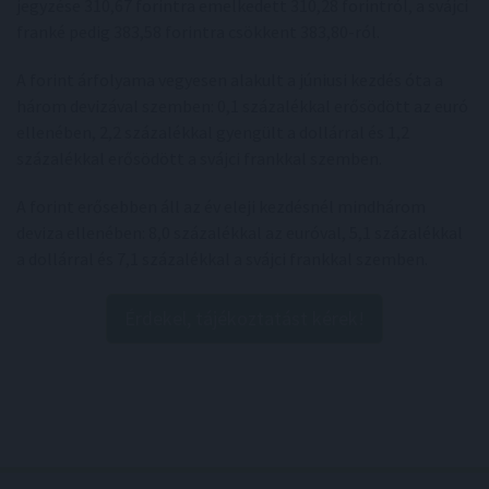
jegyzése 310,67 forintra emelkedett 310,28 forintról, a svájci
franké pedig 383,58 forintra csökkent 383,80-ról.
A forint árfolyama vegyesen alakult a júniusi kezdés óta a
három devizával szemben: 0,1 százalékkal erősödött az euró
ellenében, 2,2 százalékkal gyengült a dollárral és 1,2
százalékkal erősödött a svájci frankkal szemben.
A forint erősebben áll az év eleji kezdésnél mindhárom
deviza ellenében: 8,0 százalékkal az euróval, 5,1 százalékkal
a dollárral és 7,1 százalékkal a svájci frankkal szemben.
Érdekel, tájékoztatást kérek!