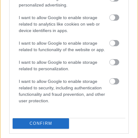
personalized advertising.
I want to allow Google to enable storage
related to analytics like cookies on web or
device identifiers in apps.
I want to allow Google to enable storage
related to functionality of the website or app.
I want to allow Google to enable storage
related to personalization.
Míg év elején sokan attól tartottak, hogy idén is
I want to allow Google to enable storage
jelentős drágulás lesz a lakáspiacon, mostanra
related to security, including authentication
egyértelművé vált, hogy az árrobbanás kifulladt, és a
functionality and fraud prevention, and other
piac a fokozatos normalizálódás irányába mozdult el. A
user protection.
vásárlók közül egyre többen kivárnak, alaposabban
összehasonlítják a kínálatot, és hosszabb ideig keresik
a megfelelő ingatlant – derül ki a legfrissebb Zenga
CONFIRM
Ingatlan Radarból. Bár 2026 júliusában tovább
emelkedtek a lakóingatlanok hirdetési árai, az éves