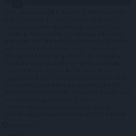
A KSH ma reggel a júliusi fogyasztói inflációs adatot
tette közzé, melyek szerint a fogyasztói árak havi
szinten 0,1 százalékkal csökkentek. Az éves szintű
infláció így tovább lassult: 1,2 százalékra a júniusi 1,7
százalékról. A további inflációcsökkenés borítékolható
volt, ennek mértéke azonban meghaladta a vártat. Az
1,2 százalékos tényadat így mind az 1,6 százalékos
piaci konszenzusnál, mind a mi – ennél alacsonyabb –
1,4 százalékos várakozásunknál kisebb lett. A
maginflációnál már nem volt ilyen mértékű a lassulás,
ez a mutató 1,9 százalékon állt júliusban a júniusi 2
százalék után. Összességében a mostani alacsony adat
várhatóan megágyaz a további jegybanki
kamatcsökkentéseknek az augusztusi, és nagy
valószínűséggel a szeptemberi kamatdöntő üléseken.
2026. 08. 07. 22:00
Megosztás: