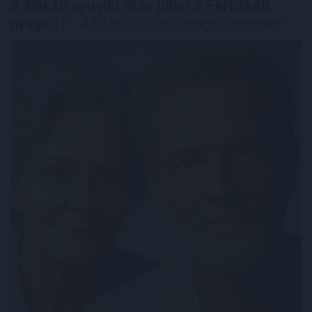
A Nők40 nyugdíj után jöhet a Férfiak40
nyugdíj?
- 470 milliárdos nyugdíjprogram