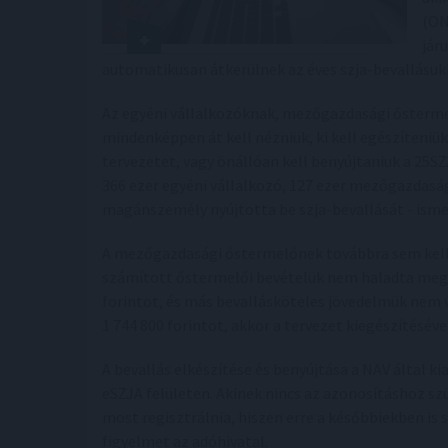
(ON
jár
automatikusan átkerülnek az éves szja-bevallásuk
Az egyéni vállalkozóknak, mezőgazdasági ősterme
mindenképpen át kell nézniük, ki kell egészíteniük 
tervezetet, vagy önállóan kell benyújtaniuk a 25S
366 ezer egyéni vállalkozó, 127 ezer mezőgazdaság
magánszemély nyújtotta be szja-bevallását - isme
A mezőgazdasági őstermelőnek továbbra sem kell 
számított őstermelői bevételük nem haladta meg 2
forintot, és más bevallásköteles jövedelmük nem 
1 744 800 forintot, akkor a tervezet kiegészítésév
A bevallás elkészítése és benyújtása a NAV által k
eSZJA felületen. Akinek nincs az azonosításhoz s
most regisztrálnia, hiszen erre a későbbiekben is s
figyelmet az adóhivatal.