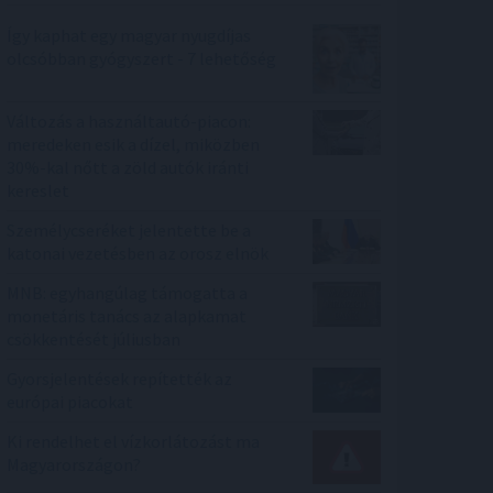
Így kaphat egy magyar nyugdíjas
olcsóbban gyógyszert - 7 lehetőség
Változás a használtautó-piacon:
meredeken esik a dízel, miközben
30%-kal nőtt a zöld autók iránti
kereslet
Személycseréket jelentette be a
katonai vezetésben az orosz elnök
MNB: egyhangúlag támogatta a
monetáris tanács az alapkamat
csökkentését júliusban
Gyorsjelentések repítették az
európai piacokat
Ki rendelhet el vízkorlátozást ma
Magyarországon?