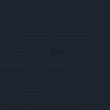
ére, hogy az idei év második negyedévében
az ingatlanárak, az eladók egy része továbbra is a
i helyzetből indul ki a hirdetési árak
sánál. A Balla Ingatlan szakértői szerint ennek
en még mindig gyakori az 5–10 százalékos, sőt
20 százalékos túlárazás is, ami jelentősen
eti, vagy adott esetben akár lehetetlenné is teszi
ést.
4:00
Megosztás:
TOVÁBB
ímaváltozás
már a vállalatok működését
ugusztus 1-jén módosította a villamosenergia-
sághelyzet kezelésének szabályait, ami jól mutatja,
rgiaellátást érintő kockázatok kezelése egyre
yelmet kap szabályozói oldalról is. A rekordalacsony
ás, a hőhullámok és az aszály egyértelművé teszik,