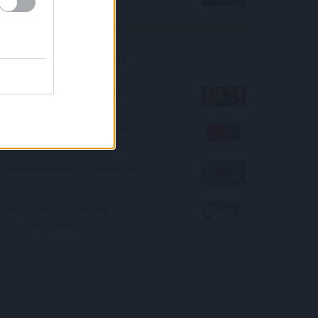
Kalkulátor ajánló
Mennyit kell félretennem, hogy...?
Mennyire vagy Barátok közt
szakértő?
Mennyire ismered a nemzeti
lobogókat?
Mennyire vagy boldog a
munkahelyeden?