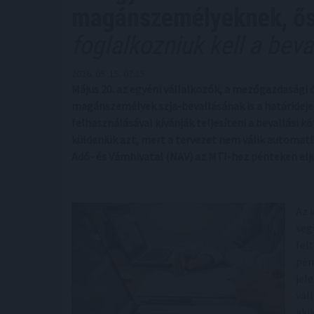
magánszemélyeknek, ő
foglalkozniuk kell a beva
2026. 05. 15. 07:15
Május 20. az egyéni vállalkozók, a mezőgazdasági 
magánszemélyek szja-bevallásának is a határideje; 
felhasználásával kívánják teljesíteni a bevallási
küldeniük azt, mert a tervezet nem válik automat
Adó- és Vámhivatal (NAV) az MTI-hez pénteken el
Az 
seg
fel
pén
jel
vál
aki