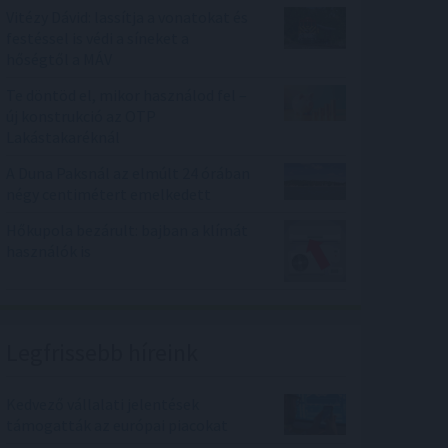
Vitézy Dávid: lassítja a vonatokat és
festéssel is védi a síneket a
hőségtől a MÁV
Te döntöd el, mikor használod fel –
új konstrukció az OTP
Lakástakaréknál
A Duna Paksnál az elmúlt 24 órában
négy centimétert emelkedett
Hőkupola bezárult: bajban a klímát
használók is
Legfrissebb híreink
Kedvező vállalati jelentések
támogatták az európai piacokat