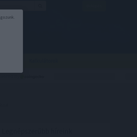
Belépés
lgozunk.
BOR
BIRS
Kalkulátorok
ással
Legnépszerűbb híreink