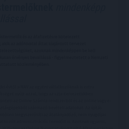
stermelőknek
mindenképp
llással
őstermelők és az áfafizetésre kötelezett
akik az adóhivatal által kiajánlott tervezet
 kötelezettségüket, azoknak mindenképpen be kell
ikusan érvényes bevallássá - figyelmeztetett a Nemzeti
juttatott közleményében.
idei évtől a NAV az egyéni vállalkozóknak is extra
ítséget nyújt azzal, hogy az szja-tervezetükben
tünteti az Online Számla rendszerből és az online vagy e-
ztárgépekből származó bevételi adatokat. Az újítás
entősen leegyszerűsíti az átalányadózó, nem nyugdíjas
lalkozók adminisztrációs teendőit is. Azoknak ugyanis,
k 2025-ben az Online Nyomtatványkitöltő Alkalmazásban