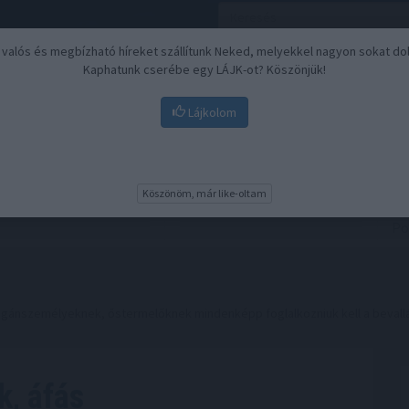
, valós és megbízható híreket szállítunk Neked, melyekkel nagyon sokat do
Kaphatunk cserébe egy LÁJK-ot? Köszönjük!
Lájkolom
Nyugdíj
Biztosítási befektetések
BU
Köszönöm, már like-oltam
agánszemélyeknek, őstermelőknek mindenképp foglalkozniuk kell a bevall
k, áfás