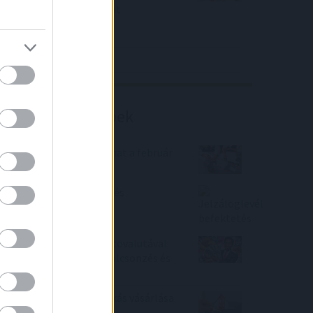
közölt a tőzsdei vállalat
4IG elemzés
Richter elemzés
Befektetési tippek
Komoly drágulást hozhat a február
a hitelpiacon
Jelzáloglevél befektetés
Passzív jövedelem kriptovalutával:
stakelés, bányászat, kölcsönzés és
airdrop
Így nem lesz az első lakás vásárlása
kudarcok forrása