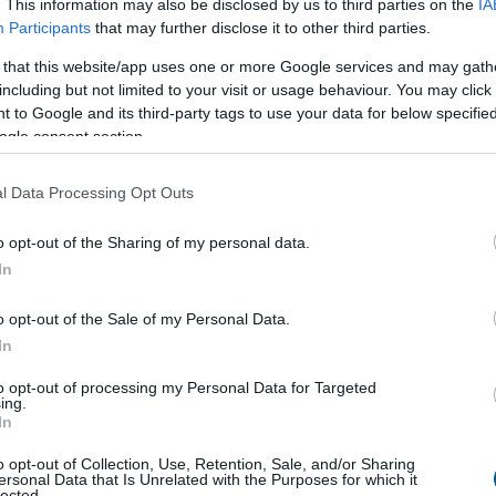
. This information may also be disclosed by us to third parties on the
IA
Participants
that may further disclose it to other third parties.
roham -
mennyibe kerülnek most a kiadó
 that this website/app uses one or more Google services and may gath
including but not limited to your visit or usage behaviour. You may click 
tási ponthatárok kihirdetése utáni hetek jelentik az
 to Google and its third-party tags to use your data for below specifi
ci főszezont, ekkor egyszerre jelennek meg nagyobb
ogle consent section.
akást kereső diákok, miközben a tulajdonosok egy
e az időszakra időzíti kiadó ingatlanának
l Data Processing Opt Outs
ét. Az idei szezon első tíz napjának adatai alapján
am egyelőre országosan visszafogottabb mint tavaly
o opt-out of the Sharing of my personal data.
előtt. Igaz, vannak kivételes városok, ahol nagyobb
In
indult a szezon.
o opt-out of the Sale of my Personal Data.
8:00
Megosztás:
TOVÁBB
In
to opt-out of processing my Personal Data for Targeted
ing.
zefogására
az energiakrízis kezelésére
In
Magyar Energiamentő Vállalkozások Közössége
o opt-out of Collection, Use, Retention, Sale, and/or Sharing
ersonal Data that Is Unrelated with the Purposes for which it
ynek célja, hogy a hazai KKV-k is aktív szereplőivé
lected.