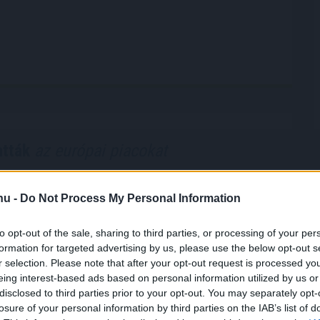
atták
az európai piacokat
elmozdulásokat mutatva többnyire emelkedtek a
at-európai részvényindexek. A Stoxx600 0,2%-kal, a
.hu -
Do Not Process My Personal Information
l, a CAC40 0,4%-kal emelkedett, míg az FTSE 100
ökkent. Ezzel a páneurópai index sorozatban
to opt-out of the sale, sharing to third parties, or processing of your per
pon zárt történelmi csúcson. A napi emelkedés
formation for targeted advertising by us, please use the below opt-out s
zét a vállalati eredmények hajtották.
r selection. Please note that after your opt-out request is processed y
eing interest-based ads based on personal information utilized by us or
9:00
Megosztás:
TOVÁBB
disclosed to third parties prior to your opt-out. You may separately opt-
losure of your personal information by third parties on the IAB’s list of