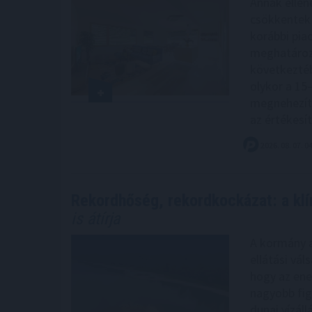
Annak ellen
csökkentek 
korábbi piac
meghatározá
következtéb
olykor a 15–
megnehezíth
az értékesít
2026. 08. 07. 0
Rekordhőség, rekordkockázat: a kl
is átírja
A kormány a
ellátási vál
hogy az ene
nagyobb fig
dunai vízáll