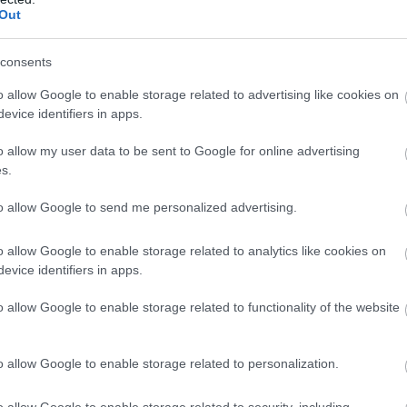
 az energiakrízis kezelésének.
Out
consents
7:00
Megosztás:
TOVÁBB
o allow Google to enable storage related to advertising like cookies on
evice identifiers in apps.
o allow my user data to be sent to Google for online advertising
s.
z a gyeped, mint valaha
to allow Google to send me personalized advertising.
író mikro-nyírása: A robot nem hetente egyszer
 pázsitot, hanem naponta vagy kétnaponta végighalad
o allow Google to enable storage related to analytics like cookies on
zén. Nem centimétereket vág, hanem csupán 1-2
evice identifiers in apps.
csippent le a fűszálak végéből. Mivel a levágott
ikroszkopikus méretűek, nem maradnak a fűszálak
o allow Google to enable storage related to functionality of the website
nnal lehullanak a fűszálak közé, közvetlenül a talaj
Mivel szinte teljes egészében vízből és szerves
lnak, napokon - sőt, a meleg nyári napokon órákon -
o allow Google to enable storage related to personalization.
sen elbomlanak és nyomtalanul eltűnnek.
o allow Google to enable storage related to security, including