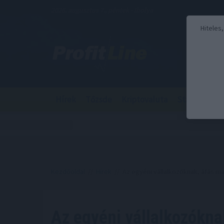
2026. augusztus 7., péntek - Ibolya
Hiteles
Hírek
Tőzsde
Kriptovaluta
Stabilcoin
Kezdőoldal
//
Hírek
// Az egyéni vállalkozóknak, áfás m
Az egyéni vállalkozókna