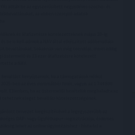
YA) adták be az egyszerűsített negyedéves szocho- és
ulékbevallásukat, az ebben szereplő adatok
ba.
lőknek és áfafizetésre kötelezetteknek május 20-ig
és be is kell adniuk a NAV által elkészített adóbevallási
ZJA bevallásukat. Sokaknak van még teendője, mivel eddig
i őstermelő és 13 ezer áfafizetésre kötelezett
rtette a NAV.
bevallást benyújtaniuk, ha a támogatások nélkül
025-ben az éves minimálbér felét, vagyis az 1 744 800
volt. Ellenben, ha az őstermelői bevételük meghaladta az
el tehetnek eleget bevallási kötelezettségének.
iajánlott tervezet kiegészítésével a legegyszerűbb az
zükséges DÁP- vagy Ügyfélkapu+-regisztrációja, érdemes
zükség lehet az online ügyintézéshez - hívta fel a