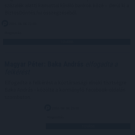
százalék alatti kamattal kínáló bankok közé – derül ki a
BiztosDöntés.hu összegzéséből.
2026. 08. 08. 21:00
Megosztás:
TOVÁBB
Magyar Péter: Baka András
elfogadta a
felkérést
Elfogadta a felkérést a köztársasági elnöki tisztségre
Baka András - közölte a kormányfő Facebook-oldalán
szombaton.
2026. 08. 08. 20:00
Megosztás:
TOVÁBB