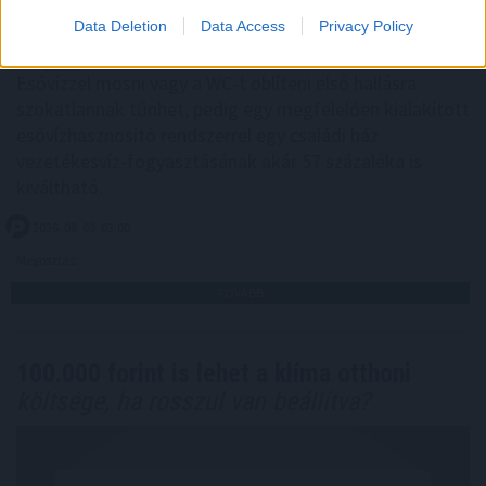
Data Deletion
Data Access
Privacy Policy
Esővízzel mosni vagy a WC-t öblíteni első hallásra
szokatlannak tűnhet, pedig egy megfelelően kialakított
esővízhasznosító rendszerrel egy családi ház
vezetékesvíz-fogyasztásának akár 57 százaléka is
kiváltható.
2026. 08. 09. 03:00
Megosztás:
TOVÁBB
100.000 forint is lehet a klíma otthoni
költsége, ha rosszul van beállítva?