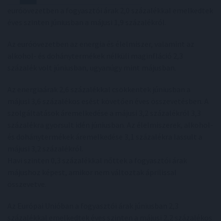
euróövezetben a fogyasztói árak 2,0 százalékkal emelkedtek
éves szinten júniusban a májusi 1,9 százalékról.
Az euróövezetben az energia és élelmiszer, valamint az
alkohol- és dohánytermékek nélküli maginfláció 2,3
százalék volt júniusban, ugyanúgy mint májusban.
Az energiaárak 2,6 százalékkal csökkentek júniusban a
májusi 3,6 százalékos esést követően éves összevetésben. A
szolgáltatások áremelkedése a májusi 3,2 százalékról 3,3
százalékra gyorsult idén júniusban. Az élelmiszerek, alkohol-
és dohánytermékek áremelkedése 3,1 százalékra lassult a
májusi 3,2 százalékról.
Havi szinten 0,3 százalékkal nőttek a fogyasztói árak
májushoz képest, amikor nem változtak áprilissal
összevetve.
Az Európai Unióban a fogyasztói árak júniusban 2,3
százalékkal emelkedtek éves szinten a májusi 2,2 százalékos