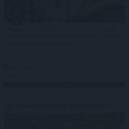
A Magyar Posta keddig tartja fent az extrém hőség
miatt ideiglenesen elrendelt intézkedéseit - közölte a
társaság a honlapján szombaton.
2026. 08. 09. 08:00
Megosztás:
TOVÁBB
185 tonna hal pusztult
el Rétimajorban