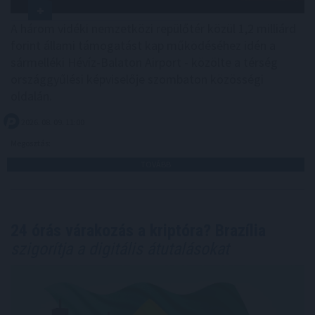
A három vidéki nemzetközi repülőtér közül 1,2 milliárd
forint állami támogatást kap működéséhez idén a
sármelléki Hévíz-Balaton Airport - közölte a térség
országgyűlési képviselője szombaton közösségi
oldalán.
2026. 08. 09. 11:00
Megosztás:
TOVÁBB
24 órás várakozás a kriptóra? Brazília
szigorítja a digitális átutalásokat