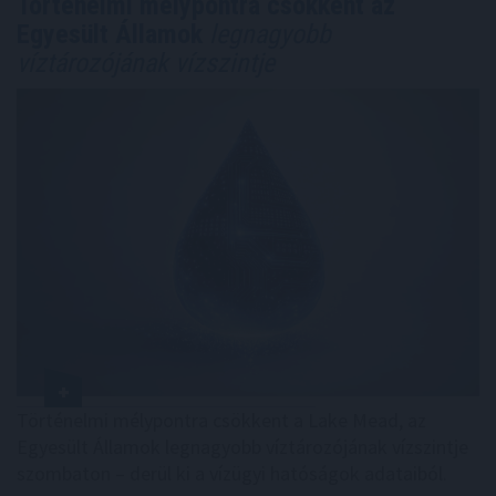
Történelmi mélypontra csökkent az
Egyesült Államok
legnagyobb
víztározójának vízszintje
Történelmi mélypontra csökkent a Lake Mead, az
Egyesült Államok legnagyobb víztározójának vízszintje
szombaton – derül ki a vízügyi hatóságok adataiból.