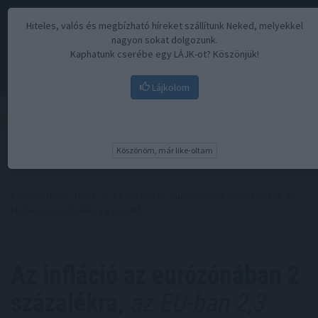
Hiteles, valós és megbízható híreket szállítunk Neked, melyekkel
nagyon sokat dolgozunk.
Kaphatunk cserébe egy LÁJK-ot? Köszönjük!
Lájkolom
Menü
Köszönöm, már like-oltam
Kezdőoldal
//
Hírek
// Az infláció az eurózónában 2 százalékra, az
EU-ban 2,3 százalékra gyorsult
Az infláció az eurózónában 2
százalékra,
az EU-ban 2,3