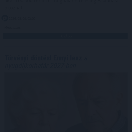
akár 100 000 forintot meghaladó felesleges kiadást
okozhat.
2026. 08. 09. 02:00
Megosztás:
TOVÁBB
Törvényi döntés! Ennyi lesz
a
nyugdíjkorhatár 2027-ben