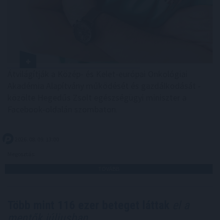
Átvilágítják a Közép- és Kelet-európai Onkológiai
Akadémia Alapítvány működését és gazdálkodását -
közölte Hegedűs Zsolt egészségügyi miniszter a
Facebook-oldalán szombaton.
2026. 08. 09. 13:00
Megosztás:
TOVÁBB
Több mint 116 ezer beteget láttak
el a
mentők júliusban