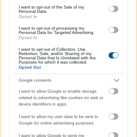
Hardveralapú e-pénztárgép a piacon –
consent section.
I want to opt-out of the Sale of my
újabb
mérföldkő a digitális adózásban
Personal Data.
Opted In
I want to opt-out of processing my
Personal Data for Targeted Advertising.
Opted In
I want to opt-out of Collection, Use,
Retention, Sale, and/or Sharing of my
Personal Data that Is Unrelated with the
Purposes for which it was collected.
Opted Out
Google consents
I want to allow Google to enable storage
related to advertising like cookies on web or
A Nemzeti Adó- és Vámhivatal (NAV) ma kiadta az első
device identifiers in apps.
hardveralapú e-pénztárgép forgalmazási engedélyét. Az
I want to allow my user data to be sent to
új megoldás a pénztárgéphasználatra kötelezett
Google for online advertising purposes.
vállalkozásokat segíti már most, két évvel az online
pénztárgépek végleges kivezetése előtt.
I want to allow Google to send me