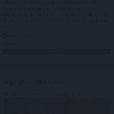
kilowattóra (kWh) csúcsidei megtakarítást ért el,
köszönhetően olyan intézkedésnek, mint a
klímahasználat csökkentése - közölte a Vállalkozók és
Munkáltatók Országos Szövetsége (VOSZ) szombaton
az MTI-vel.
2026. 08. 08. 19:00
Megosztás:
TOVÁBB
Legnépszerűbb híreink
Törvényi döntés! Ennyi lesz a nyugdíjkorhatár 2027-ben