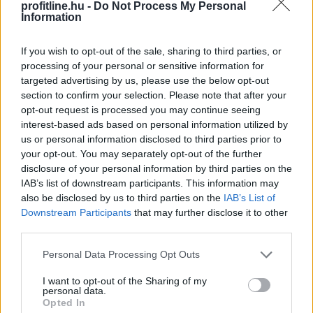
profitline.hu -
Do Not Process My Personal
Information
If you wish to opt-out of the sale, sharing to third parties, or
processing of your personal or sensitive information for
targeted advertising by us, please use the below opt-out
section to confirm your selection. Please note that after your
opt-out request is processed you may continue seeing
A Vállalkozók és Munkáltatók Országos Szövetsége
interest-based ads based on personal information utilized by
(VOSZ) által indított Vállalkozói Energiaösszefogáshoz
us or personal information disclosed to third parties prior to
néhány nap alatt csaknem 350 vállalkozás csatlakozott
your opt-out. You may separately opt-out of the further
az ország 202 településéről, és vállalásaik összesen
disclosure of your personal information by third parties on the
több mint 145 000 kWh csúcsidei energiamegtakarítást
IAB’s list of downstream participants. This information may
jelentettek.
also be disclosed by us to third parties on the
IAB’s List of
Downstream Participants
that may further disclose it to other
2026. 08. 09. 05:00
third parties.
Megosztás:
Please note that this website/app uses one or more Google
Personal Data Processing Opt Outs
services and may gather and store information including but
TOVÁBB
not limited to your visit or usage behaviour. You may click to
I want to opt-out of the Sharing of my
personal data.
grant or deny consent to Google and its third-party tags to
Opted In
use your data for below specified purposes in below Google