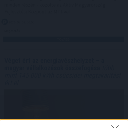
minden részén - közölte az Aktív Magyarország
Fejlesztési Központ az MTI-vel.
2026. 08. 09. 06:00
Megosztás:
TOVÁBB
Véget ért az energiavészhelyzet – a
magyar vállalkozások összefogása
több
mint 145 000 kWh csúcsidei megtakarítást
ért el