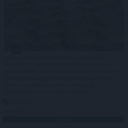
A súlyos vízhiány következtében az Aranyponty
Halászati Zrt. rétimajori és rétszilasi halastavain az
elmúlt hetekben 185 tonna hal pusztult el, a közvetlen
állományveszteség értéke megközelíti a 200 millió
forintot - mondta Lévai Ferenc a társaság
vezérigazgatója az MTI-nek szombaton.
2026. 08. 09. 07:00
Megosztás:
TOVÁBB