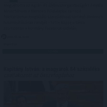
Megújította az Agrár- és Élelmiszergazdaságért Felelős
Minisztérium a Nemzeti Földalapba tartozó
földterületek megbízási szerződéssel történő átmeneti
hasznosításának rendjét - tette közzé a tárca
szombaton a kormány Facebook-oldalán.
2026. 08. 08. 23:00
Megosztás:
TOVÁBB
Kapitány István: a magyarok 84 százaléka
csatlakozott az összefogáshoz