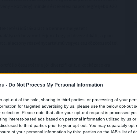
vény – kötvény) minden értékelési napon legfeljebb ±20
fektetési időtáv alatt a benne elhelyezett
lyozó hozamot érjen el egy jól diverzifikált, a piaci
tt, alacsony részvénytartalmú vegyes eszközösszetétel
ortfólió összetétele jól diverzifikált, a kockázatokra
seléssel párosul. A befektetési eszközök kiválasztását
az értékeltség, hozamkilátások, múltbeli teljesítmény,
.hu -
Do Not Process My Personal Information
ása játszanak fontos szerepet.
to opt-out of the sale, sharing to third parties, or processing of your per
knek a figyelmébe ajánlott, akik közepes
formation for targeted advertising by us, please use the below opt-out s
egy jól diverzifikált befektetési lehetőséget keresnek
r selection. Please note that after your opt-out request is processed y
eing interest-based ads based on personal information utilized by us or
disclosed to third parties prior to your opt-out. You may separately opt-
losure of your personal information by third parties on the IAB’s list of
jékoztatást kérek!