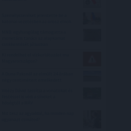
Személycseréket jelentette be a
katonai vezetésben az orosz elnök
MNB: egyhangúlag támogatta a
monetáris tanács az alapkamat
csökkentését júliusban
Ki rendelhet el vízkorlátozást ma
Magyarországon?
A Duna Paksnál az elmúlt 24 órában
négy centimétert emelkedett
Vitézy Dávid: lassítja a vonatokat és
festéssel is védi a síneket a
hőségtől a MÁV
Mit tesz az agyaddal, ha minden nap
ugyanazt csinálod?