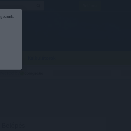
Belépés
lgozunk.
BOR
BIRS
Kalkulátorok
Belépés