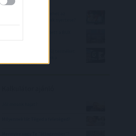
szemben?
AEGON Alapkezelő: Ki lehet az
emelkedő élelmiszerárak nyertese?
20 százalékkal emelkedett a BUX
2021-ben
Évnyerő Lakáshitelek – új terméket
vezetett be az OTP Bank a
lakáshitelpiacon
Kalkulátor ajánló
Jól mosok hajat?
Milyennek lát Téged a feleséged?
Mennyire vagy Te "átlagember"?