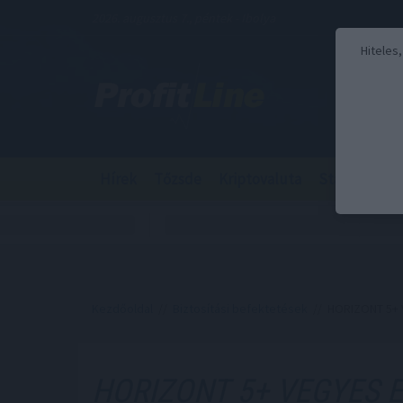
2026. augusztus 7., péntek - Ibolya
Hiteles
Hírek
Tőzsde
Kriptovaluta
Stabilcoin
Kezdőoldal
//
Biztosítási befektetések
// HORIZONT 5+
HORIZONT 5+ VEGYES 