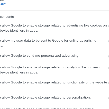
dják a rendkívüli intézkedések egy részét, ugyanakkor
Out
an figyelemmel kísérik a paksi atomerőmű
ahol a mostani vízállásjelzések alapján "halvány
consents
ra", hogy hétfőn újraindulhat még egy turbina -
o allow Google to enable storage related to advertising like cookies on
iniszterelnök pénteki sajtótájékoztatóján, amelyen
evice identifiers in apps.
ta az Orbán-kormányt, hogy drámai helyzetet
a az energia- és vízellátás területén.
o allow my user data to be sent to Google for online advertising
s.
1:00
Megosztás:
TOVÁBB
to allow Google to send me personalized advertising.
 lakások, mint tavaly ilyenkor
o allow Google to enable storage related to analytics like cookies on
evice identifiers in apps.
n sokan attól tartottak, hogy idén is jelentős
sz a lakáspiacon, mostanra egyértelművé vált, hogy
o allow Google to enable storage related to functionality of the website
ás kifulladt, és a piac a fokozatos normalizálódás
zdult el. A vásárlók közül egyre többen kivárnak,
 összehasonlítják a kínálatot, és hosszabb ideig
o allow Google to enable storage related to personalization.
gfelelő ingatlant – derül ki a legfrissebb Zenga
o allow Google to enable storage related to security, including