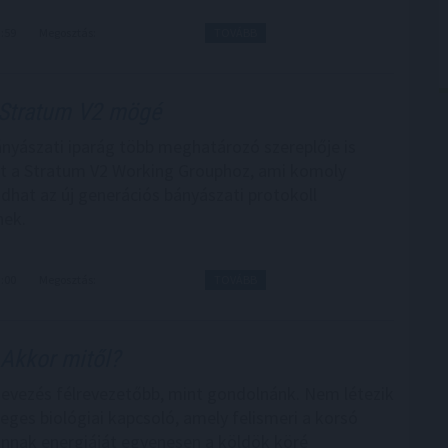
3:59
Megosztás:
TOVÁBB
Stratum V2 mögé
ányászati iparág több meghatározó szereplője is
t a Stratum V2 Working Grouphoz, ami komoly
adhat az új generációs bányászati protokoll
nek.
3:00
Megosztás:
TOVÁBB
Akkor mitől?
nevezés félrevezetőbb, mint gondolnánk. Nem létezik
leges biológiai kapcsoló, amely felismeri a korsó
annak energiáját egyenesen a köldök köré