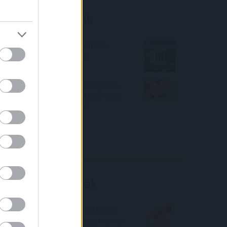
Friss elemzéseink
Fokozatos kamatcsökkentést
támogatnak az amerikai
jegybankárok
Örülhetnek a Richter befektetők -
piaci konszenzus feletti számokat
közölt a tőzsdei vállalat
4IG elemzés
Richter elemzés
Befektetési tippek
Hogyan védekezhetünk hiteleink
esetén a megugró kamatterhekkel