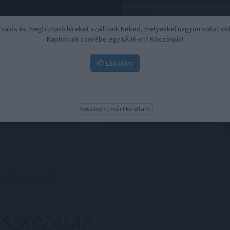
, valós és megbízható híreket szállítunk Neked, melyekkel nagyon sokat do
Kaphatunk cserébe egy LÁJK-ot? Köszönjük!
Lájkolom
Nyugdíj
Biztosítási befektetések
BU
Köszönöm, már like-oltam
 VEGYES ESZKÖZALAP
ESZKÖZALAP