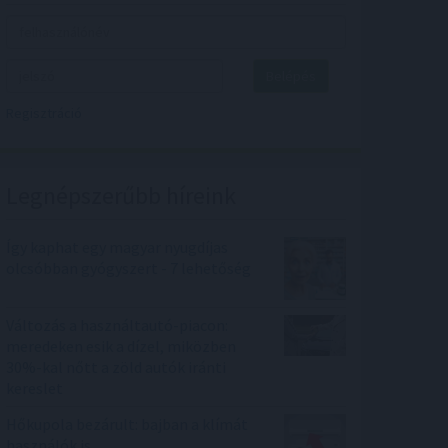
Belépés
Regisztráció
Legnépszerűbb híreink
Így kaphat egy magyar nyugdíjas
olcsóbban gyógyszert - 7 lehetőség
Változás a használtautó-piacon:
meredeken esik a dízel, miközben
30%-kal nőtt a zöld autók iránti
kereslet
Hőkupola bezárult: bajban a klímát
használók is