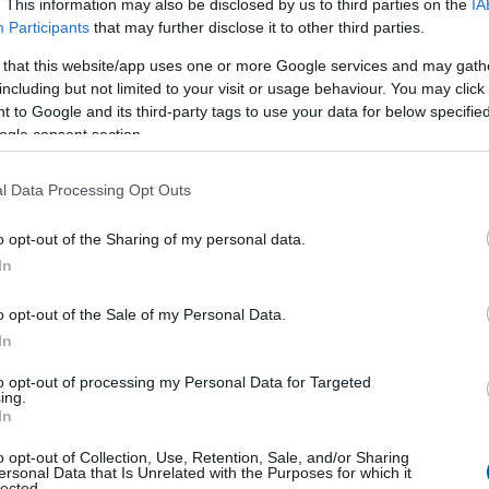
. This information may also be disclosed by us to third parties on the
IA
Participants
that may further disclose it to other third parties.
 that this website/app uses one or more Google services and may gath
including but not limited to your visit or usage behaviour. You may click 
 to Google and its third-party tags to use your data for below specifi
őjére
ogle consent section.
 a rég várt eső a Duna vízgyűjtőjére, a folyó
l Data Processing Opt Outs
gi szakaszán azonban továbbra is csak pár
s vízszintváltozások jellemzőek - közölte az
o opt-out of the Sharing of my personal data.
zügyi Főigazgatóság sajtóosztálya az MTI-vel
In
o opt-out of the Sale of my Personal Data.
4:00
Megosztás:
TOVÁBB
In
to opt-out of processing my Personal Data for Targeted
ing.
energiaellátása,
de drámai az Orbán-
In
o opt-out of Collection, Use, Retention, Sale, and/or Sharing
 energiaellátása stabil, az ivóvízellátás biztosított,
ersonal Data that Is Unrelated with the Purposes for which it
lected.