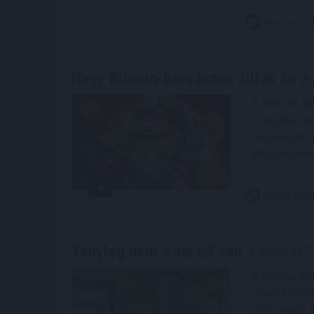
2026. 08. 07. 2
Nagy Bitcoin-bányászok álltak
be a 
A Bitcoin-b
csatlakozot
lendületet 
elterjedésé
2026. 08. 07. 2
Tényleg nem a sörtől van
a sörhas? 
A sörhas el
olyan külön
sört, majd 