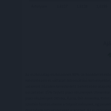
Árfolyam
1,6127
1,6128
1,6199
Aj
Az eszközalap eszközeinek 80%-át bankbetétekbe, 
hitelintézeti és vállalati kibocsátású kötvényekb
valamint tőzsdén kereskedett befektetési alapokb
összetétel: 15% fejlett piaci részvények (Amerika
piaci részvények (Afrika, Ázsia, Dél-Amerika, Kel
szintén fontos eleme a teljesítménynek, ugyanakk
devizafedezeti ügyleteket is köthet. Az eszközala