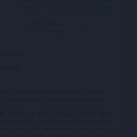
Hozam
0,44%
6,77%
11,99%
* nem évesített hozamok
** az előző értékelési naphoz viszonyítva
ánlásunk
Vétel
hazai és külföldi állampapírokba, banki, jelzálog-
e, 20%-át pedig hazai és nemzetközi részvényekbe,
a (ETF) fekteti. A részvényeken belül a megcélzott
i Egyesült Államok, Nyugat-Európa, Japán), 5% fejlődő
et-Közép-Európa). A devizapiaci mozgások kihasználása
or az eszközalap a devizakockázat kiszűrése érdekében
p összetételét szabályozó megoszlás piaci értéken kerül