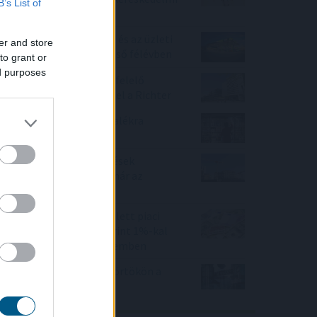
B’s List of
láncok
Növelte az árbevételét és az üzleti
er and store
eredményét a Mol az első félévben
to grant or
ed purposes
A várakozásoknak megfelelő
bevételnövekedést ért el a Richter
KSH: júliusban 1,2 százalékra
csökkent az infláció
Beindultak a lakásépítések
Magyarországon – Ez már az
Otthon Start hatása?
Felfelé mozdultak a fejlett piaci
kötvényhozamok, a forint 1%-kal
gyengült az euróval szemben
Mínuszban zártak csütörtökön a
Wall Street-i indexek