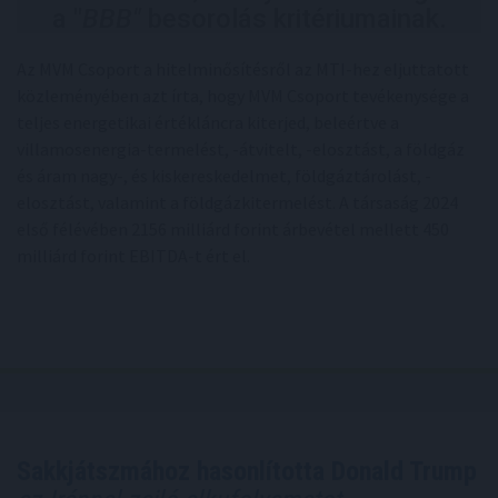
a "
BBB"
besorolás kritériumainak.
Az MVM Csoport a hitelminősítésről az MTI-hez eljuttatott
közleményében azt írta, hogy MVM Csoport tevékenysége a
teljes energetikai értékláncra kiterjed, beleértve a
villamosenergia-termelést, -átvitelt, -elosztást, a földgáz
és áram nagy-, és kiskereskedelmet, földgáztárolást, -
elosztást, valamint a földgázkitermelést. A társaság 2024
első félévében 2156 milliárd forint árbevétel mellett 450
milliárd forint EBITDA-t ért el.
Sakkjátszmához hasonlította Donald Trump