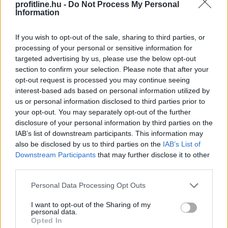
MNB-alelnök: az euróbevezetés
profitline.hu -
Do Not Process My Personal
Information
követelményeinek
elérése a teljes
gazdaság számára hasznos
If you wish to opt-out of the sale, sharing to third parties, or
processing of your personal or sensitive information for
targeted advertising by us, please use the below opt-out
section to confirm your selection. Please note that after your
opt-out request is processed you may continue seeing
interest-based ads based on personal information utilized by
us or personal information disclosed to third parties prior to
your opt-out. You may separately opt-out of the further
disclosure of your personal information by third parties on the
IAB’s list of downstream participants. This information may
also be disclosed by us to third parties on the
IAB’s List of
Downstream Participants
that may further disclose it to other
third parties.
Please note that this website/app uses one or more Google
Personal Data Processing Opt Outs
services and may gather and store information including but
not limited to your visit or usage behaviour. You may click to
I want to opt-out of the Sharing of my
personal data.
A világgazdasági folyamatokat vizsgálva a jegybank
grant or deny consent to Google and its third-party tags to
Opted In
által júniusban meghatározott, 2 százalék alatti éves
use your data for below specified purposes in below Google