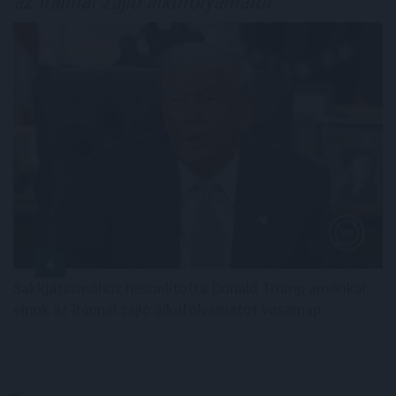
az Iránnal zajló alkufolyamatot
Sakkjátszmához hasonlította Donald Trump amerikai
elnök az Iránnal zajló alkufolyamatot vasárnap.