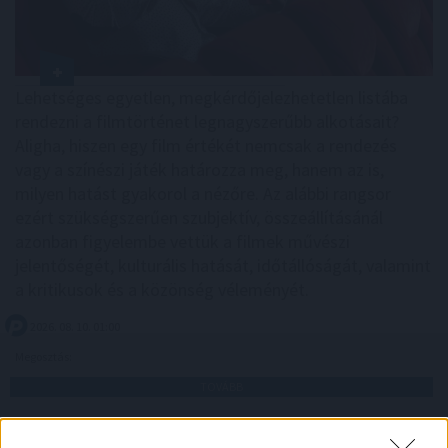
Lehetséges egyetlen, megkérdőjelezhetetlen listába
rendezni a filmtörténet legnagyszerűbb alkotásait?
Aligha, hiszen egy film értékét nemcsak a rendezés
vagy a színészi játék határozza meg, hanem az is,
milyen hatást gyakorol a nézőre. Az alábbi rangsor
ezért szükségszerűen szubjektív, összeállításánál
azonban figyelembe vettük a filmek művészi
jelentőségét, kulturális hatását, időtállóságát, valamint
a kritikusok és a közönség véleményét.
2026. 08. 10. 01:00
Megosztás:
TOVÁBB