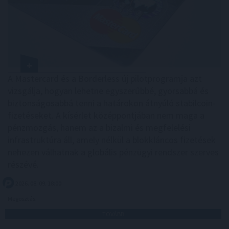
A Mastercard és a Borderless új pilotprogramja azt
vizsgálja, hogyan lehetne egyszerűbbé, gyorsabbá és
biztonságosabbá tenni a határokon átnyúló stabilcoin-
fizetéseket. A kísérlet középpontjában nem maga a
pénzmozgás, hanem az a bizalmi és megfelelési
infrastruktúra áll, amely nélkül a blokkláncos fizetések
nehezen válhatnak a globális pénzügyi rendszer szerves
részévé.
2026. 08. 09. 18:00
Megosztás:
TOVÁBB