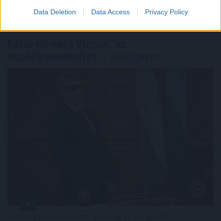
TOVÁBB
Data Deletion
Data Access
Privacy Policy
Kátai-Németh Vilmos: az
akadálymentesítés
a szívügyem
A szívügyének nevezte a fizikai és a digitális