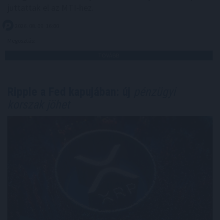
juttattak el az MTI-hez.
2026. 08. 09. 16:00
Megosztás:
TOVÁBB
Ripple a Fed kapujában: új
pénzügyi
korszak jöhet