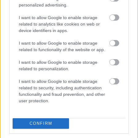
personalized advertising.
I want to allow Google to enable storage
related to analytics like cookies on web or
device identifiers in apps.
I want to allow Google to enable storage
related to functionality of the website or app.
I want to allow Google to enable storage
related to personalization.
I want to allow Google to enable storage
A Strategy (MSTR), Michael Saylor Bitcoin-
related to security, including authentication
stratégiájának zászlóshajója, sokáig a „vásárolj és tarts
functionality and fraud prevention, and other
örökké” elvet követte. Az utóbbi időben azonban a
user protection.
vállalat Bitcoin-eladásokba kezdett, elsősorban azért,
hogy finanszírozza egyes pénzügyi kötelezettségeit.
CONFIRM
2026. 08. 09. 22:00
Megosztás: