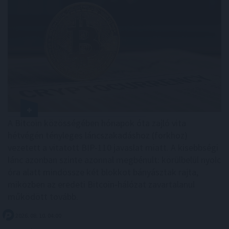
A Bitcoin közösségében hónapok óta zajló vita
hétvégén tényleges láncszakadáshoz (forkhoz)
vezetett a vitatott BIP-110 javaslat miatt. A kisebbségi
lánc azonban szinte azonnal megbénult: körülbelül nyolc
óra alatt mindössze két blokkot bányásztak rajta,
miközben az eredeti Bitcoin-hálózat zavartalanul
működött tovább.
2026. 08. 10. 04:00