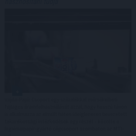
hasznosítani tudja
Vajda-Papír Csoport egy százalékkal mérsékelheti
fajlagos áramfelhasználását azzal, hogy hosszú távon
is alkalmazza az elmúlt héten ideiglenesen bevezetett
takarékossági intézkedések egy részét - közölte a
higiéniaipapír-gyártó cégcsoport szombaton az MTI-
vel.