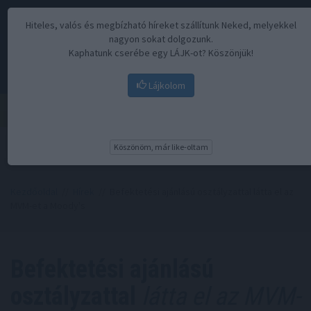
Hiteles, valós és megbízható híreket szállítunk Neked, melyekkel
nagyon sokat dolgozunk.
Kaphatunk cserébe egy LÁJK-ot? Köszönjük!
Lájkolom
Menü
Köszönöm, már like-oltam
Kezdőoldal
//
Hírek
// Befektetési ajánlású osztályzattal látta el az
MVM-et a Moody's
Befektetési ajánlású
osztályzattal
látta el az MVM-