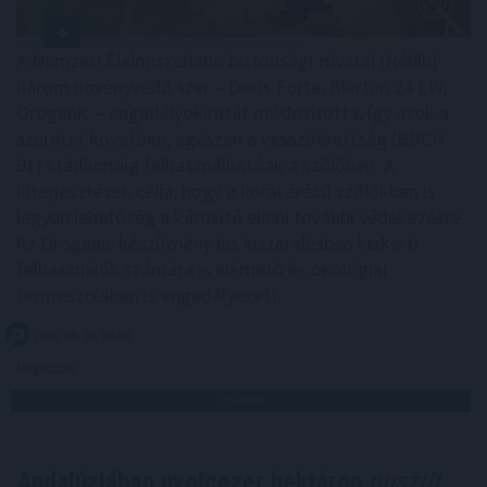
A Nemzeti Élelmiszerlánc-biztonsági Hivatal (Nébih)
három növényvédő szer – Decis Forte, Klartan 24 EW,
Oroganic – engedélyokiratát módosította, így azok a
szüretet követően, egészen a vesszőérettség (BBCH
91) stádiumáig felhasználhatóak a szőlőben. A
kiterjesztések célja, hogy a korai érésű szőlőkben is
legyen lehetőség a károsító elleni további védekezésre.
Az Oroganic készítmény kis kiszerelésben kiskerti
felhasználók számára is elérhető és ökológiai
termesztésben is engedélyezett.
2026. 08. 10. 03:00
Megosztás:
TOVÁBB
Andalúziában nyolcezer hektáron
pusztít