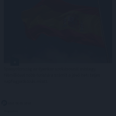
Spanyolország az ilyenkor szokásosnál mintegy
félmillióval több turistára számít a jövő heti teljes
napfogyatkozás miatt.
2026. 08. 09. 20:00
Megosztás: