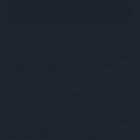
"
általában támogató hozzáállású,
szilárd besorolású
" magyar állam 100
százalékos tulajdonában van.
A hitelminősítő közölte: várakozása szerint az MVM
pénzügyi profilja a következő években is erőteljes marad,
működési szintű pénzügyi bevételeinek (FFO) a nettó
adóssághoz mért rátája a 30 százalékos sáv közepe felett
lesz, vagyis meghaladja a Moody's által a jelenlegi
besoroláshoz meghatározott útmutatást.
A Moody's szerint az MVM Zrt. minősítésének korlátai közé
tartozik a cég kitettsége a kilengésekre hajlamos
nyersanyagárakkal szemben.
Egy másik globális hitelminősítő, a Fitch Ratings
nemrégiben negatívról stabilra javította az MVM Zrt. "
BBB
" -
vagyis szintén a magyar szuverén minősítéssel azonos -
osztályzatának kilátását, miután a magyar