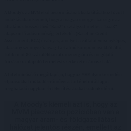
A Moody's az MVM első besorolásának kialakításához fűzött
indoklásában kiemeli, hogy a magyar energetikai cégre az
általános hosszú távú "Baa2" osztályzat mellett "baa3"
alapszintű adósminőség-értékelés (Baseline Credit
Assessment, BCA) érvényes, amelyet a vállalat versenyképes,
alacsony szennyezőanyag-tartalmú komponensekből álló,
több mint 80 százalékban atomenergiára és megújuló
forrásokra alapuló termelési szerkezete támaszt alá.
A hitelminősítő megállapítja, hogy az MVM ilyen termelési
eljárásokkal működő erőművei a történelmi átlagot
meghaladó nagybani értékesítési árakat tudnak elérni.
A Moody's kiemeli azt is, hogy az
MVM piacvezető pozícióban van a
magyar áram- és földgázellátási
hálózat jelentős részén, emellett az