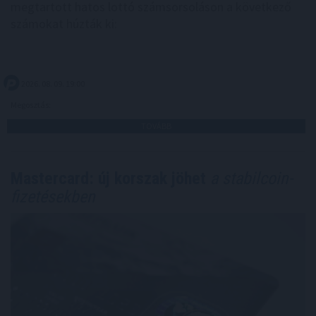
megtartott hatos lottó számsorsoláson a következő
számokat húzták ki:
2026. 08. 09. 19:00
Megosztás:
TOVÁBB
Mastercard: új korszak jöhet
a stabilcoin-
fizetésekben