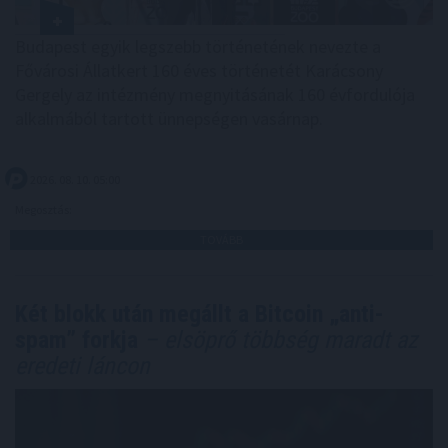
Budapest egyik legszebb történetének nevezte a
Fővárosi Állatkert 160 éves történetét Karácsony
Gergely az intézmény megnyitásának 160 évfordulója
alkalmából tartott ünnepségen vasárnap.
2026. 08. 10. 05:00
Megosztás:
TOVÁBB
Két blokk után megállt a Bitcoin „anti-
spam” forkja
– elsöprő többség maradt az
eredeti láncon