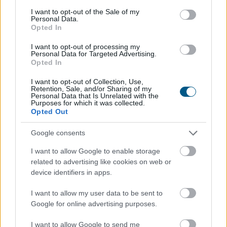
consent section.
inflációs szint továbbra is reális - jelentette ki a Magyar
I want to opt-out of the Sale of my
Personal Data.
Nemzeti Bank (MNB) alelnöke az MNB Podcast
Opted In
legutóbbi adásában. Banai Péter Benő az MNB által az
MTI-hez vasárnap eljuttatott közlemény szerint
I want to opt-out of processing my
Personal Data for Targeted Advertising.
kiemelte: a jegybank elsődleges célja az árstabilitás
Opted In
elérése és fenntartása mellett konstruktív partnerként
I want to opt-out of Collection, Use,
részt venni az eurózónához történő csatlakozás
Retention, Sale, and/or Sharing of my
feltételeinek elérésében.
Personal Data that Is Unrelated with the
Purposes for which it was collected.
Opted Out
2026. 08. 09. 23:00
Megosztás:
Google consents
TOVÁBB
I want to allow Google to enable storage
related to advertising like cookies on web or
device identifiers in apps.
Egyetlen szám mutatja, mikor állhat
le
I want to allow my user data to be sent to
Michael Saylor Bitcoin-eladása
Google for online advertising purposes.
I want to allow Google to send me