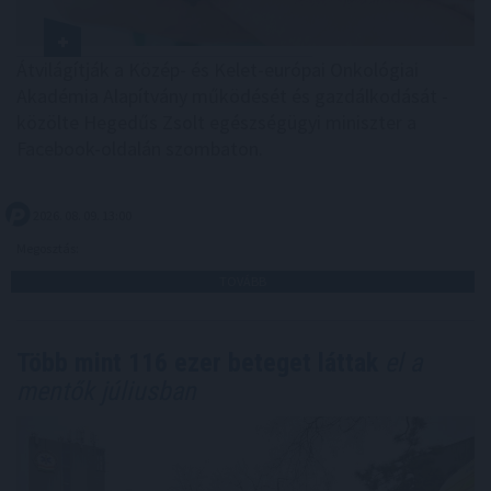
Átvilágítják a Közép- és Kelet-európai Onkológiai
Akadémia Alapítvány működését és gazdálkodását -
közölte Hegedűs Zsolt egészségügyi miniszter a
Facebook-oldalán szombaton.
2026. 08. 09. 13:00
Megosztás:
TOVÁBB
Több mint 116 ezer beteget láttak
el a
mentők júliusban