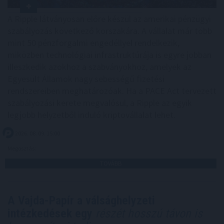
A Ripple látványosan előre készül az amerikai pénzügyi
szabályozás következő korszakára. A vállalat már több
mint 50 pénzforgalmi engedéllyel rendelkezik,
miközben technológiai infrastruktúrája is egyre jobban
illeszkedik azokhoz a szabványokhoz, amelyek az
Egyesült Államok nagy sebességű fizetési
rendszereiben meghatározóak. Ha a PACE Act tervezett
szabályozási kerete megvalósul, a Ripple az egyik
legjobb helyzetből induló kriptovállalat lehet.
2026. 08. 09. 15:00
Megosztás:
TOVÁBB
A Vajda-Papír a válsághelyzeti
intézkedések egy
részét hosszú távon is