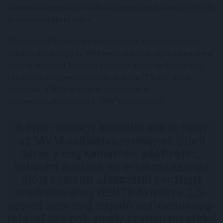
államadósbesorolás kilátásának esetében is hasonló pozitív
korrekciót hajtott végre.
A Fitch megállapította a decemberben bejelentett lépés
indoklásában, hogy az MVM besorolásának egyik tényezője a
vállalat integrált helyzete a magyar áram- és földgázpiac
különböző szegmensein belül, és a cég FFO-mutatója
várhatóan a 2026-ig terjedő időszakban is
összeegyeztethető lesz a "
BBB
" minősítéssel.
A Fitch Ratings kiemelte azt is, hogy
az MVM vállalatvezetésének üzleti
terve a cég kamat- és adófizetés,
valamint leírások és értékcsökkenés
előtt számolt alapszintű pénzügyi
eredményéhez (EBITDA) mérve 2,5-
szeres szorzóig terjedő nettóadósság-
rátával számol, amely szintén megfelel