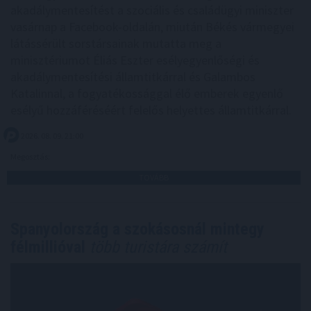
akadálymentesítést a szociális és családügyi miniszter
vasárnap a Facebook-oldalán, miután Békés vármegyei
látássérült sorstársainak mutatta meg a
minisztériumot Éliás Eszter esélyegyenlőségi és
akadálymentesítési államtitkárral és Galambos
Katalinnal, a fogyatékossággal élő emberek egyenlő
esélyű hozzáféréséért felelős helyettes államtitkárral.
2026. 08. 09. 21:00
Megosztás:
TOVÁBB
Spanyolország a szokásosnál mintegy
félmillióval
több turistára számít