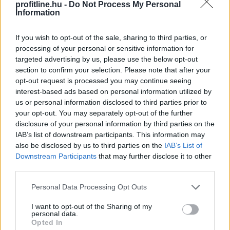
profitline.hu -
Do Not Process My Personal
A Magyar Posta keddig tartja fent az extrém hőség
Information
miatt ideiglenesen elrendelt intézkedéseit - közölte a
társaság a honlapján szombaton.
If you wish to opt-out of the sale, sharing to third parties, or
processing of your personal or sensitive information for
targeted advertising by us, please use the below opt-out
section to confirm your selection. Please note that after your
2026. 08. 09. 08:00
opt-out request is processed you may continue seeing
interest-based ads based on personal information utilized by
Megosztás:
us or personal information disclosed to third parties prior to
TOVÁBB
your opt-out. You may separately opt-out of the further
disclosure of your personal information by third parties on the
IAB’s list of downstream participants. This information may
185 tonna hal pusztult
el Rétimajorban
also be disclosed by us to third parties on the
IAB’s List of
Downstream Participants
that may further disclose it to other
third parties.
Please note that this website/app uses one or more Google
Personal Data Processing Opt Outs
services and may gather and store information including but
not limited to your visit or usage behaviour. You may click to
I want to opt-out of the Sharing of my
personal data.
grant or deny consent to Google and its third-party tags to
Opted In
use your data for below specified purposes in below Google