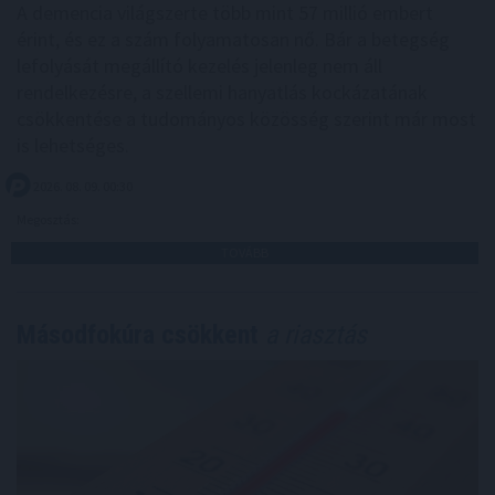
A demencia világszerte több mint 57 millió embert
érint, és ez a szám folyamatosan nő. Bár a betegség
lefolyását megállító kezelés jelenleg nem áll
rendelkezésre, a szellemi hanyatlás kockázatának
csökkentése a tudományos közösség szerint már most
is lehetséges.
2026. 08. 09. 00:30
Megosztás:
TOVÁBB
Másodfokúra csökkent
a riasztás