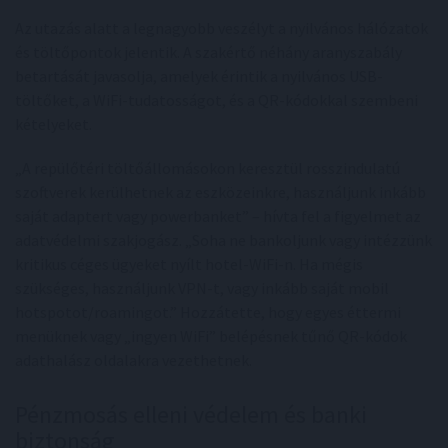
Az utazás alatt a legnagyobb veszélyt a nyilvános hálózatok
és töltőpontok jelentik. A szakértő néhány aranyszabály
betartását javasolja, amelyek érintik a nyilvános USB-
töltőket, a WiFi-tudatosságot, és a QR-kódokkal szembeni
kételyeket.
„A repülőtéri töltőállomásokon keresztül rosszindulatú
szoftverek kerülhetnek az eszközeinkre, használjunk inkább
saját adaptert vagy powerbanket” – hívta fel a figyelmet az
adatvédelmi szakjogász. „Soha ne bankoljunk vagy intézzünk
kritikus céges ügyeket nyílt hotel-WiFi-n. Ha mégis
szükséges, használjunk VPN-t, vagy inkább saját mobil
hotspotot/roamingot.” Hozzátette, hogy egyes éttermi
menüknek vagy „ingyen WiFi” belépésnek tűnő QR-kódok
adathalász oldalakra vezethetnek.
Pénzmosás elleni védelem és banki
biztonság