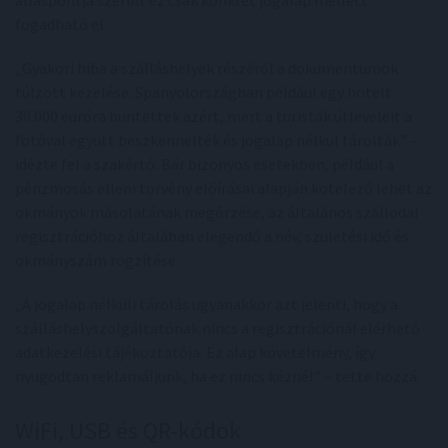
álláspontja szerint ez csak konkrét jogalap mellett
fogadható el.
„Gyakori hiba a szálláshelyek részéről a dokumentumok
túlzott kezelése. Spanyolországban például egy hotelt
30.000 euróra büntettek azért, mert a turisták útleveleit a
fotóval együtt beszkennelték és jogalap nélkül tárolták” –
idézte fel a szakértő. Bár bizonyos esetekben, például a
pénzmosás elleni törvény előírásai alapján kötelező lehet az
okmányok másolatának megőrzése, az általános szállodai
regisztrációhoz általában elegendő a név, születési idő és
okmányszám rögzítése.
„A jogalap nélküli tárolás ugyanakkor azt jelenti, hogy a
szálláshelyszolgáltatónak nincs a regisztrációnál elérhető
adatkezelési tájékoztatója. Ez alap követelmény, így
nyugodtan reklamáljunk, ha ez nincs kéznél” – tette hozzá.
WiFi, USB és QR-kódok