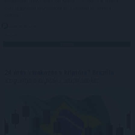
sármelléki Hévíz-Balaton Airport - közölte a térség
országgyűlési képviselője szombaton közösségi
oldalán.
2026. 08. 09. 11:00
Megosztás:
TOVÁBB
24 órás várakozás a kriptóra? Brazília
szigorítja a digitális átutalásokat