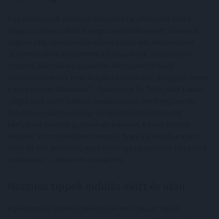
A szakértő saját példáján keresztül figyelmeztet arra is,
hogy az online csalások megszaporodása miatt a bankok
szigorú AML (pénzmosás elleni) policy-ket alkalmaznak.
„Érdemes előre bejelenteni a bankunknak, ha külföldre
utazunk, különben a szokatlan helyszínről érkező
tranzakciók miatt letilthatják a kártyánkat, ahogy az velem
is megtörtént Dániában” – tanácsolja Dr. Tóth Judit Lenke.
„Végül csak azért tudtam továbbutazni, mert egy másik,
korábban csak streaming-szolgáltatáshoz használt
kártyámat sikerült gyorsan aktiválnom. A bank később
közölte: a szerződésben szerepel, hogy a külföldi utazást
előre be kell jelenteni, mert nekik így egyszerűbb kiszűrni a
csalásokat” – idézte fel a szakértő.
Hasznos tippek indulás előtt és után
A pénzmosás elleni szakértő szerint csak azt vigyük