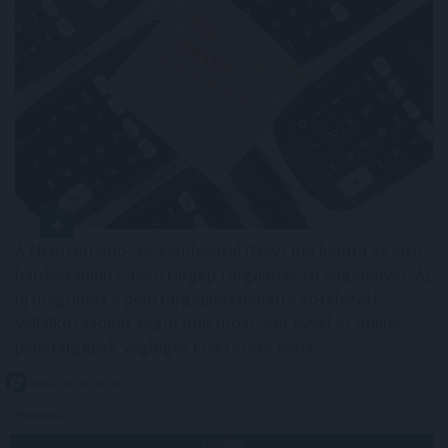
A Nemzeti Adó- és Vámhivatal (NAV) ma kiadta az első
hardveralapú e-pénztárgép forgalmazási engedélyét. Az
új megoldás a pénztárgéphasználatra kötelezett
vállalkozásokat segíti már most, két évvel az online
pénztárgépek végleges kivezetése előtt.
2026. 08. 09. 04:00
Megosztás:
TOVÁBB