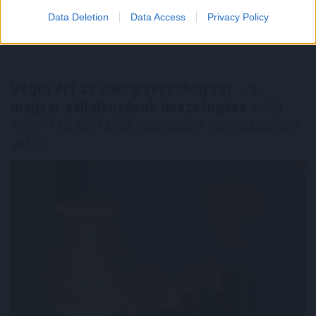
Megosztás:
Data Deletion
Data Access
Privacy Policy
TOVÁBB
Véget ért az energiavészhelyzet – a
magyar vállalkozások összefogása
több
mint 145 000 kWh csúcsidei megtakarítást
ért el