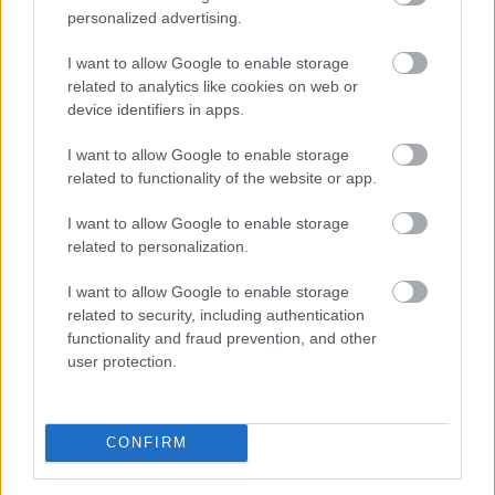
personalized advertising.
I want to allow Google to enable storage
related to analytics like cookies on web or
device identifiers in apps.
I want to allow Google to enable storage
related to functionality of the website or app.
I want to allow Google to enable storage
related to personalization.
I want to allow Google to enable storage
related to security, including authentication
Az Aktív Kalandor foglalási felülete, a Kalandtár már
functionality and fraud prevention, and other
user protection.
100 szálláshelyet kínál az erdei kulcsosházaktól a
nagyobb társaságokat fogadó szállásokig az ország
minden részén - közölte az Aktív Magyarország
Fejlesztési Központ az MTI-vel.
CONFIRM
2026. 08. 09. 06:00