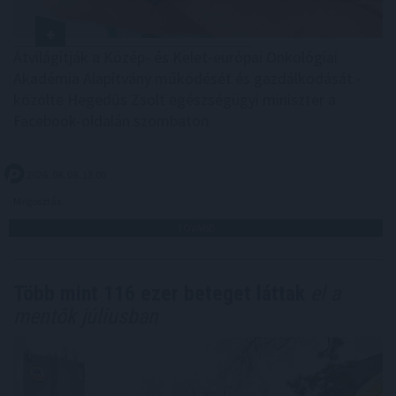
Átvilágítják a Közép- és Kelet-európai Onkológiai
Akadémia Alapítvány működését és gazdálkodását -
közölte Hegedűs Zsolt egészségügyi miniszter a
Facebook-oldalán szombaton.
2026. 08. 09. 13:00
Megosztás:
TOVÁBB
Több mint 116 ezer beteget láttak
el a
mentők júliusban