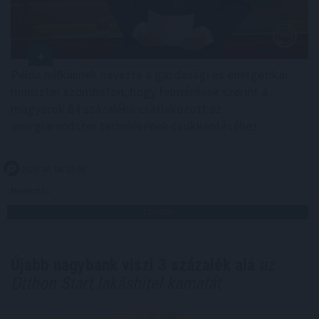
Példa nélkülinek nevezte a gazdasági és energetikai
miniszter szombaton, hogy felmérések szerint a
magyarok 84 százaléka csatlakozott az
energiarendszer terhelésének csökkentéséhez.
2026. 08. 08. 22:00
Megosztás:
TOVÁBB
Újabb nagybank viszi 3 százalék alá
az
Otthon Start lakáshitel kamatát