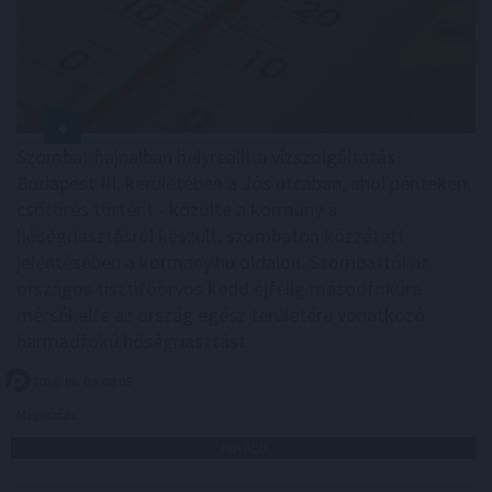
Szombat hajnalban helyreállt a vízszolgáltatás
Budapest III. kerületében a Jós utcában, ahol pénteken
csőtörés történt - közölte a kormány a
hőségriasztásról készült, szombaton közzétett
jelentésében a kormany.hu oldalon. Szombattól az
országos tisztifőorvos kedd éjfélig másodfokúra
mérsékelte az ország egész területére vonatkozó
harmadfokú hőségriasztást.
2026. 08. 09. 00:05
Megosztás:
TOVÁBB