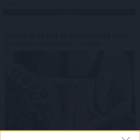
Megosztás:
TOVÁBB
Keddig tartja fent az extrém hőség miatt
bevezetett intézkedéseit a Posta