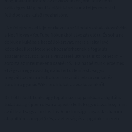
magunkkal külföldre az eszközeinken, ami feltétlenül
szükséges. Még indulás előtt készítsünk teljes mentést
felhőbe vagy külső meghajtóra.
„Ne felejtsünk el kijelentkezni a szállodai szobák okostévéin
a Netflix vagy YouTube fiókunkból távozás előtt. És soha ne
dobjuk a kukába a beszállókártyát, mert a rajta lévő
kódokkal illetéktelenek hozzáférhetnek a foglalási
adatainkhoz, sőt, akár a visszafelé utunkat is törölhetik” –
sorolta az intelmeket a szakértő. „Ha hazaértünk, érdemes
elvégezni egy rövid digitális fertőtlenítést, vagyis
megváltoztatni a külföldön használt jelszavainkat és
törölni a gyanús WiFi-profilokat az eszközeinkről.”
Dr. Tóth Judit Lenke úgy fogalmaz: napjainkban a digitális
tudatosság éppen olyan alapvető kellék egy utazáshoz, mint
az útlevél vagy a biztosítás. A biztonságos nyaralás három
alappillére a megelőzés, az éberség és a jogaink ismerete.