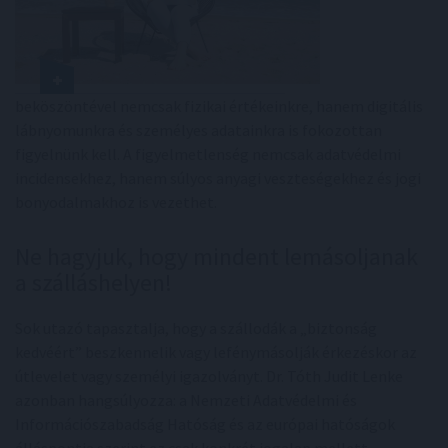
beköszöntével nemcsak fizikai értékeinkre, hanem digitális
lábnyomunkra és személyes adatainkra is fokozottan
figyelnünk kell. A figyelmetlenség nemcsak adatvédelmi
incidensekhez, hanem súlyos anyagi veszteségekhez és jogi
bonyodalmakhoz is vezethet.
Ne hagyjuk, hogy mindent lemásoljanak
a szálláshelyen!
Sok utazó tapasztalja, hogy a szállodák a „biztonság
kedvéért” beszkennelik vagy lefénymásolják érkezéskor az
útlevelet vagy személyi igazolványt. Dr. Tóth Judit Lenke
azonban hangsúlyozza: a Nemzeti Adatvédelmi és
Információszabadság Hatóság és az európai hatóságok