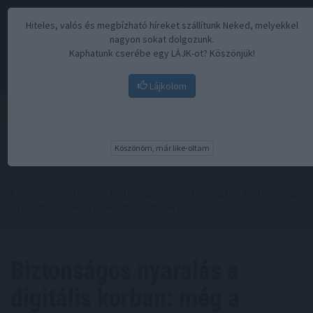
Hiteles, valós és megbízható híreket szállítunk Neked, melyekkel
nagyon sokat dolgozunk.
Kaphatunk cserébe egy LÁJK-ot? Köszönjük!
Lájkolom
Menü
Köszönöm, már like-oltam
Kezdőoldal
//
Hírek
// Biztonságos nyaralás a digitális korban: még
a pénzmosás elleni szakértőt is érhetik meglepetések
Biztonságos nyaralás a
digitális korban: még a