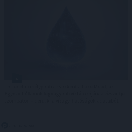
Történelmi mélypontra csökkent a Lake Mead, az
Egyesült Államok legnagyobb víztározójának vízszintje
szombaton – derül ki a vízügyi hatóságok adataiból.
2026. 08. 09. 09:00