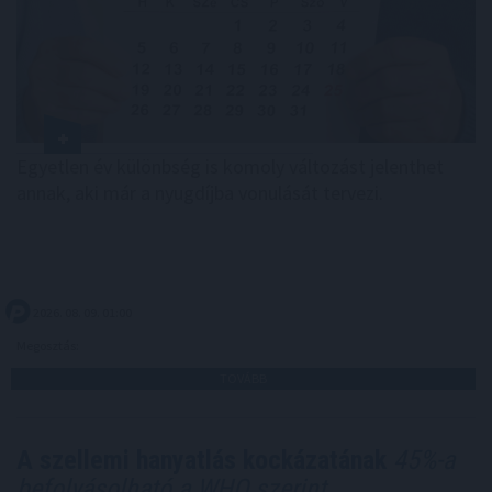
Egyetlen év különbség is komoly változást jelenthet
annak, aki már a nyugdíjba vonulását tervezi.
2026. 08. 09. 01:00
Megosztás:
TOVÁBB
A szellemi hanyatlás kockázatának
45%-a
befolyásolható a WHO szerint