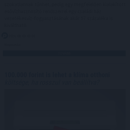
szokatlannak tűnhet, pedig egy megfelelően kialakított
esővízhasznosító rendszerrel egy családi ház
vezetékesvíz-fogyasztásának akár 57 százaléka is
kiváltható.
2026. 08. 09. 03:00
Megosztás:
TOVÁBB
100.000 forint is lehet a klíma otthoni
költsége, ha rosszul van beállítva?