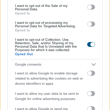
consent section.
I want to opt-out of the Sale of my
Personal Data.
Opted In
I want to opt-out of processing my
Personal Data for Targeted Advertising.
A súlyos vízhiány következtében az Aranyponty
Opted In
Halászati Zrt. rétimajori és rétszilasi halastavain az
elmúlt hetekben 185 tonna hal pusztult el, a közvetlen
I want to opt-out of Collection, Use,
Retention, Sale, and/or Sharing of my
állományveszteség értéke megközelíti a 200 millió
Personal Data that Is Unrelated with the
Purposes for which it was collected.
forintot - mondta Lévai Ferenc a társaság
Opted Out
vezérigazgatója az MTI-nek szombaton.
Google consents
2026. 08. 09. 07:00
I want to allow Google to enable storage
Megosztás:
related to advertising like cookies on web or
TOVÁBB
device identifiers in apps.
I want to allow my user data to be sent to
Már 100 szálláshely foglalható
az Aktív
Google for online advertising purposes.
Kalandor Kalandtárában
I want to allow Google to send me