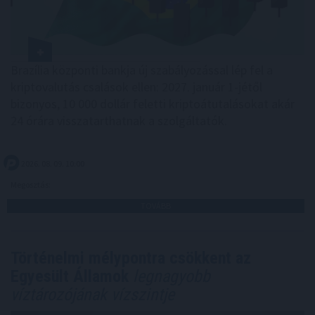
Brazília központi bankja új szabályozással lép fel a
kriptovalutás csalások ellen: 2027. január 1-jétől
bizonyos, 10 000 dollár feletti kriptoátutalásokat akár
24 órára visszatarthatnak a szolgáltatók.
2026. 08. 09. 10:00
Megosztás:
TOVÁBB
Történelmi mélypontra csökkent az
Egyesült Államok
legnagyobb
víztározójának vízszintje