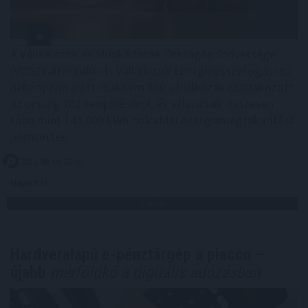
A Vállalkozók és Munkáltatók Országos Szövetsége
(VOSZ) által indított Vállalkozói Energiaösszefogáshoz
néhány nap alatt csaknem 350 vállalkozás csatlakozott
az ország 202 településéről, és vállalásaik összesen
több mint 145 000 kWh csúcsidei energiamegtakarítást
jelentettek.
2026. 08. 09. 05:00
Megosztás:
TOVÁBB
Hardveralapú e-pénztárgép a piacon –
újabb
mérföldkő a digitális adózásban