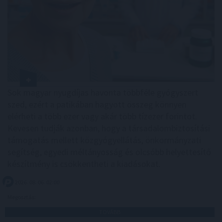
Sok magyar nyugdíjas havonta többféle gyógyszert
szed, ezért a patikában hagyott összeg könnyen
elérheti a több ezer vagy akár több tízezer forintot.
Kevesen tudják azonban, hogy a társadalombiztosítási
támogatás mellett közgyógyellátás, önkormányzati
segítség, egyedi méltányosság és olcsóbb helyettesítő
készítmény is csökkentheti a kiadásokat.
2026. 08. 06. 02:00
Megosztás:
TOVÁBB