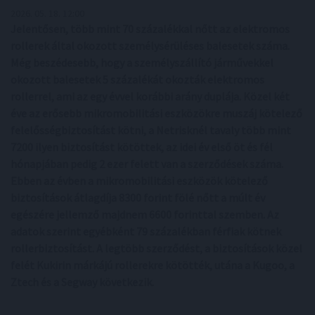
2026. 05. 18. 12:00
Jelentősen, több mint 70 százalékkal nőtt az elektromos
rollerek által okozott személysérüléses balesetek száma.
Még beszédesebb, hogy a személyszállító járművekkel
okozott balesetek 5 százalékát okozták elektromos
rollerrel, ami az egy évvel korábbi arány duplája. Közel két
éve az erősebb mikromobilitási eszközökre muszáj kötelező
felelősségbiztosítást kötni, a Netrisknél tavaly több mint
7200 ilyen biztosítást kötöttek, az idei év első öt és fél
hónapjában pedig 2 ezer felett van a szerződések száma.
Ebben az évben a mikromobilitási eszközök kötelező
biztosítások átlagdíja 8300 forint fölé nőtt a múlt év
egészére jellemző majdnem 6600 forinttal szemben. Az
adatok szerint egyébként 79 százalékban férfiak kötnek
rollerbiztosítást. A legtöbb szerződést, a biztosítások közel
felét Kukirin márkájú rollerekre kötötték, utána a Kugoo, a
Ztech és a Segway következik.