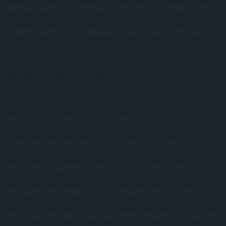
pedig csak most kezdődik, az időjáráshoz igazodóan a nyári
időszak kiugró a rollereladások és így a rollerbiztosítások
számát tekintve” – mondta Besnyő Márton, a Netrisk
Csoport Ausztriáért és Magyarországért felelős regionális
ügyvezetője.
Alulbiztosított szektor
Besnyő Márton beszélt arról is, hogy jelentős az
alulbiztosítottság az érintett mikromobilitási eszközök
esetében. A mostani szabályozás szerint azokra az
eszközökre kell kötelezőt kötni, amelyek tömege
meghaladja a 25 kilót és a gyártó által tervezett sebesség 14
km/óránál magasabb. Valamint azokra, amelyeknél a
tömegüktől függetlenül 25 km/órát meghaladja a gyártó
által megadott sebesség. Bár a 100 ezer feletti becsült
állományon belül vannak olyanok, amelyekre nem kell
kötelező biztosítást kötni, de feltehetően nagyon sok olyan
roller van, amelyekre még nem kötöttek biztosítást, az