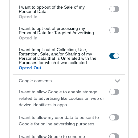
consent section.
I want to opt-out of the Sale of my
Personal Data.
Opted In
I want to opt-out of processing my
Personal Data for Targeted Advertising.
Opted In
Szerdán is kitartott a vállalati eredményjelentések
I want to opt-out of Collection, Use,
táplálta optimizmus Európában, ellensúlyozva a közel-
Retention, Sale, and/or Sharing of my
Personal Data that Is Unrelated with the
keleti események miatti aggodalmakat. Rekordszinten
Purposes for which it was collected.
zárt a Stoxx600, a DAX és a CAC40 is, miközben a FTSE
Opted Out
szintén csúcsközelbe került. A szektorindexek közül a
Google consents
bányavállalatok vezették a nyertesek sorát, amihez a
lendületet a gyengülő dollár nyomán szárnyaló arany
I want to allow Google to enable storage
biztosította.
related to advertising like cookies on web or
device identifiers in apps.
2026. 08. 06. 10:00
I want to allow my user data to be sent to
Megosztás:
Google for online advertising purposes.
TOVÁBB
I want to allow Google to send me