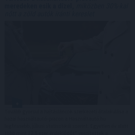
meredeken esik a dízel,
miközben 30%-kal
nőtt a zöld autók iránti kereslet
Tovább gyorsul a hajtásláncok szerkezeti átalakulása a
hazai használtautó-piacon a Használtautó.hu
legfrissebb, júliusi statisztikái szerint. Egyetlen év alatt
több mint 12,5 ezer érdeklődőt* veszítettek a