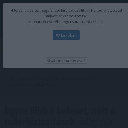
Hiteles, valós és megbízható híreket szállítunk Neked, melyekkel
nagyon sokat dolgozunk.
Kaphatunk cserébe egy LÁJK-ot? Köszönjük!
Lájkolom
Menü
Köszönöm, már like-oltam
Kezdőoldal
//
Hírek
// Egyre több a baleset, nőtt a
rollerbiztosítások átlagdíja
Egyre több a baleset, nőtt a
rollerbiztosítások
átlagdíja