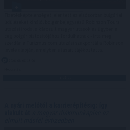
Fizetésképtelenséget jelentett az elsősorban bulgáriai
üdüléseket kínáló, bolgár bejegyzésű Robinson Tours
utazási iroda, a károsult magyar utasok az ügyben a
cég bolgár biztosítójához fordulhatnak - írta meg
szerdán a Turizmus.com utazási szakportál a Robinson
levele alapján, amelyben utasait tájékoztatta.
2026. 08. 06. 13:00
Megosztás:
TOVÁBB
A nyári melótól a karrierépítésig: így
alakult át
a magyar diákmunkapiac az
elmúlt másfél évtizedben