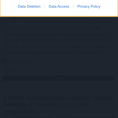
Data Deletion
Data Access
Privacy Policy
Látványosan, mintegy 2 százalékponttal estek a hosszú
bankközi referenciakamatok, a piaci lakáshitelek
átlagkamata azonban továbbra is 6,4 százalék körül
mozog. Jogosan merül fel a kérdés: mikor jelenik meg
a kedvező változás a bankok ajánlataiban, és mekkora
kamatcsökkentésre számíthatnak a hitelfelvevők?
2026. 08. 06. 09:00
Megosztás:
TOVÁBB
Csekély mértékben nőtt a Magyar Telekom
bevétele
és nyeresége a második
negyedévben