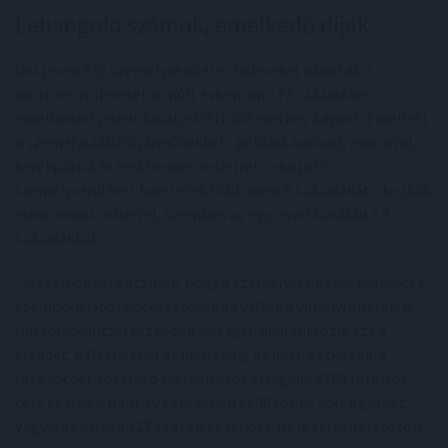
Lehangoló számok, emelkedő díjak
Összesen 635 személysérüléses balesetet okoztak a
motoros rolleresek a múlt évben, ami 73 százalékos
emelkedést jelent tavalyelőtti 367 esethez képest. Emellett
a személyszállító járművekkel - például autóval, motorral,
kerékpárral és elektromos rollerrel - okozott
személysérüléses balesetek több mint 5 százalékát okozták
elektromos rollerrel, szemben az egy évvel korábbi 2,9
százalékkal.
„A számok arra utalnak, hogy a személysérüléses balesetek
szempontjából kockázatosabbá váltak a villanyrollerek. A
mikromobilitási eszközök idei kgfb díjai tükrözik ezt a
trendet. A Netrisknél az idén eddig az ilyen eszközökre
megkötött kötelező biztosítások átlagdíja 8300 forintot
tett ki, míg a múlt év egészében 6600 forint volt ugyanez.
Vagyis az átlagdíj 27 százalékkal nőtt. Az igazi rollerszezon