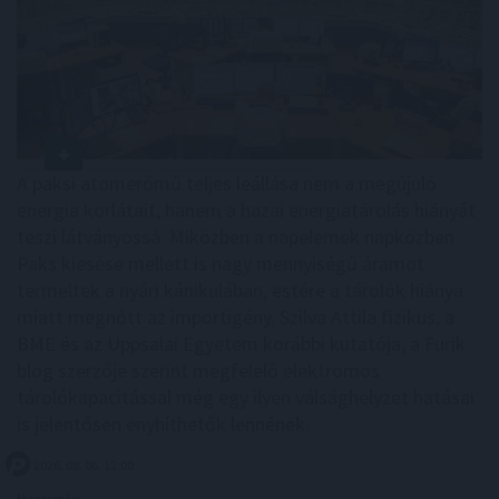
A paksi atomerőmű teljes leállása nem a megújuló
energia korlátait, hanem a hazai energiatárolás hiányát
teszi látványossá. Miközben a napelemek napközben
Paks kiesése mellett is nagy mennyiségű áramot
termeltek a nyári kánikulában, estére a tárolók hiánya
miatt megnőtt az importigény. Szilva Attila fizikus, a
BME és az Uppsalai Egyetem korábbi kutatója, a Furik
blog szerzője szerint megfelelő elektromos
tárolókapacitással még egy ilyen válsághelyzet hatásai
is jelentősen enyhíthetők lennének.
2026. 08. 06. 12:00
Megosztás: