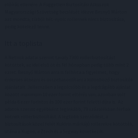
előírás ellenére. A Független Biztosítási Alkuszok
Magyarországi Szövetség becslését idézve Besnyő Márton
azt mondta, tízből hét-nyolc rollernek nincs biztosítása,
pedig kötelező lenne.
Itt a toplista
A Netrisk adatai szerint tavaly 7300 rollerbiztosítást
kötöttek, az idei első öt és fél hónapban pedig több mint 2
ezret. Besnyő Márton arra is felhívta a figyelmet, hogy
érdemes átnézni és összehasonlítani a különböző biztosítók
ajánlatait. Jellemzően a legolcsóbb és a legdrágább ajánlat
között maximum 10 ezer forint eltérés van, azonban volt
példa 6 ezer forintos és 100 ezer forint feletti díjra is. Az
adatok szerint egyébként leginkább, 79 százalékban férfiak
kötnek rollerbiztosítást. A legtöbb szerződést, a
biztosítások közel felét Kukirin márkájú rollerekre kötötték,
utána a Kugoo, a Ztech és a Segway következik.