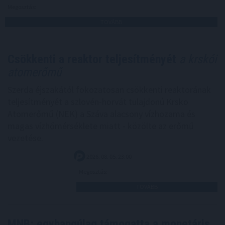
Megosztás:
TOVÁBB
Csökkenti a reaktor teljesítményét
a krskói
atomerőmű
Szerda éjszakától fokozatosan csökkenti reaktorának
teljesítményét a szlovén-horvát tulajdonú Krsko
Atomerőmű (NEK) a Száva alacsony vízhozama és
magas vízhőmérséklete miatt - közölte az erőmű
vezetése.
2026. 08. 05. 23:00
Megosztás:
TOVÁBB
MNB: egyhangúlag támogatta a monetáris