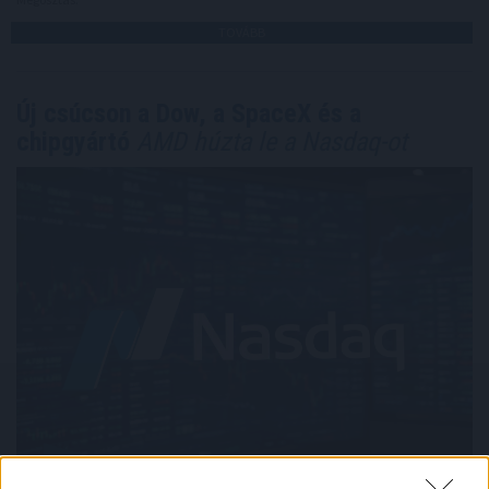
TOVÁBB
Új csúcson a Dow, a SpaceX és a
chipgyártó
AMD húzta le a Nasdaq-ot