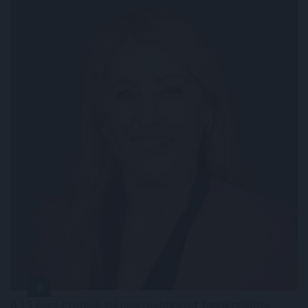
A 15 éves Prodiák Iskolaszövetkezet tapasztalatai