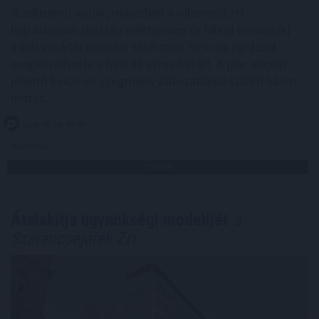
dízelüzemű autók, miközben a villamosított
hajtásláncok (tisztán elektromos és hibrid modellek)
iránti vásárlói kereslet több mint 30%-os ugrással
megközelítette a havi 49 ezres határt. A piac alapját
jelentő benzines szegmens változatlanul szilárd bázist
mutat.
2026. 08. 06. 04:00
Megosztás:
TOVÁBB
Átalakítja ügynökségi modelljét
a
Szerencsejáték Zrt.