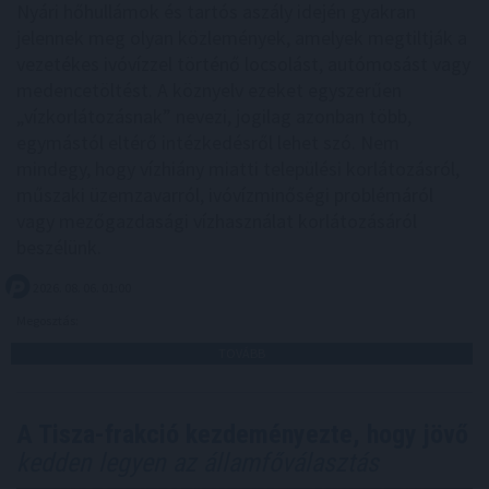
Nyári hőhullámok és tartós aszály idején gyakran
jelennek meg olyan közlemények, amelyek megtiltják a
vezetékes ivóvízzel történő locsolást, autómosást vagy
medencetöltést. A köznyelv ezeket egyszerűen
„vízkorlátozásnak” nevezi, jogilag azonban több,
egymástól eltérő intézkedésről lehet szó. Nem
mindegy, hogy vízhiány miatti települési korlátozásról,
műszaki üzemzavarról, ivóvízminőségi problémáról
vagy mezőgazdasági vízhasználat korlátozásáról
beszélünk.
2026. 08. 06. 01:00
Megosztás:
TOVÁBB
A Tisza-frakció kezdeményezte, hogy jövő
kedden legyen az államfőválasztás