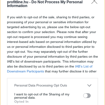
Vegyesen alakult a szerdai kereskedés a tengerentúlon:
profitline.hu -
Do Not Process My Personal
Information
a Dow új csúcson zárt, az S&P500 0,2%-ot csúszott
vissza, noha napközben rekordszintre ért, miközben a
If you wish to opt-out of the sale, sharing to third parties, or
Nasdaq Composite négy pluszos nap után először
processing of your personal or sensitive information for
gyengült, és 0,8%-ot csökkent.
targeted advertising by us, please use the below opt-out
section to confirm your selection. Please note that after your
2026. 08. 06. 11:00
opt-out request is processed you may continue seeing
Megosztás:
interest-based ads based on personal information utilized by
us or personal information disclosed to third parties prior to
TOVÁBB
your opt-out. You may separately opt-out of the further
disclosure of your personal information by third parties on the
IAB’s list of downstream participants. This information may
Kitart az optimizmus az
európai tőzsdéken
also be disclosed by us to third parties on the
IAB’s List of
Downstream Participants
that may further disclose it to other
third parties.
Please note that this website/app uses one or more Google
Personal Data Processing Opt Outs
services and may gather and store information including but
not limited to your visit or usage behaviour. You may click to
I want to opt-out of the Sharing of my
personal data.
grant or deny consent to Google and its third-party tags to
Opted In
use your data for below specified purposes in below Google