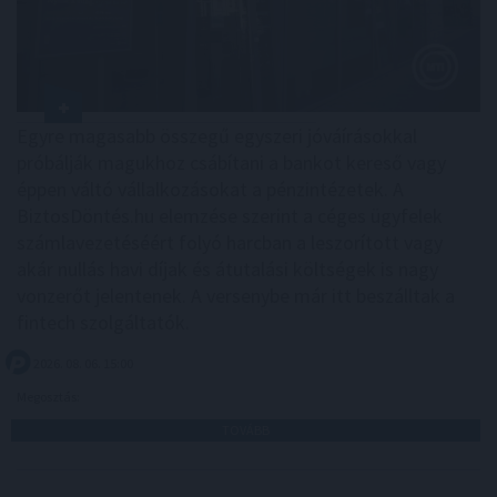
Egyre magasabb összegű egyszeri jóváírásokkal
próbálják magukhoz csábítani a bankot kereső vagy
éppen váltó vállalkozásokat a pénzintézetek. A
BiztosDöntés.hu elemzése szerint a céges ügyfelek
számlavezetéséért folyó harcban a leszorított vagy
akár nullás havi díjak és átutalási költségek is nagy
vonzerőt jelentenek. A versenybe már itt beszálltak a
fintech szolgáltatók.
2026. 08. 06. 15:00
Megosztás:
TOVÁBB