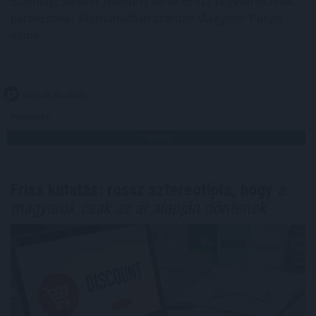
Személycseréket jelentett be az orosz fegyveres erők
parancsnoki állományában szerdán Vlagyimir Putyin
elnök.
2026. 08. 06. 06:00
Megosztás:
TOVÁBB
Friss kutatás: rossz sztereotípia, hogy
a
magyarok csak az ár alapján döntenek