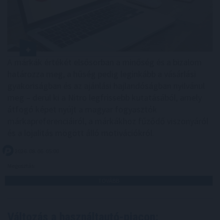
A márkák értékét elsősorban a minőség és a bizalom
határozza meg, a hűség pedig leginkább a vásárlási
gyakoriságban és az ajánlási hajlandóságban nyilvánul
meg – derül ki a Nitro legfrissebb kutatásából, amely
átfogó képet nyújt a magyar fogyasztók
márkapreferenciáiról, a márkákhoz fűződő viszonyáról
és a lojalitás mögött álló motivációkról.
2026. 08. 06. 05:00
Megosztás:
TOVÁBB
Változás a használtautó-piacon: