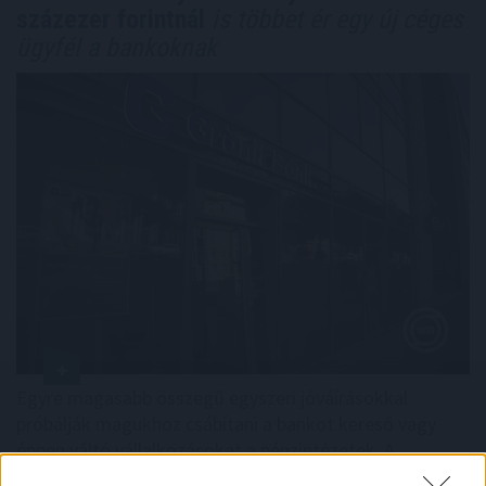
százezer forintnál
is többet ér egy új céges
ügyfél a bankoknak
Egyre magasabb összegű egyszeri jóváírásokkal
próbálják magukhoz csábítani a bankot kereső vagy
éppen váltó vállalkozásokat a pénzintézetek. A
BiztosDöntés.hu elemzése szerint a céges ügyfelek