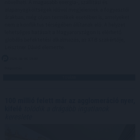
növelheti. A magasabb energia-, szállítási és
alapanyagköltségek idővel megjelennek a fogyasztói
árakban, még olyan termékek esetében is, amelyeket
nem a konfliktus térségében állítanak elő. A helyzet
lehetséges hatásait a Magyarországon is elérhető
globális befektetési alkalmazás, az XTB szakértője,
Leisztner Dávid elemezte.
2026. 08. 06. 19:00
Megosztás:
TOVÁBB
100 millió felett már az agglomeráció nyer,
kifelé
tolódik a drágább ingatlanok
kereslete