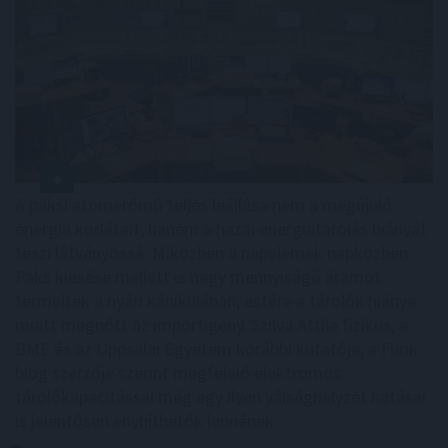
A paksi atomerőmű teljes leállása nem a megújuló
energia korlátait, hanem a hazai energiatárolás hiányát
teszi látványossá. Miközben a napelemek napközben
Paks kiesése mellett is nagy mennyiségű áramot
termeltek a nyári kánikulában, estére a tárolók hiánya
miatt megnőtt az importigény. Szilva Attila fizikus, a
BME és az Uppsalai Egyetem korábbi kutatója, a Furik
blog szerzője szerint megfelelő elektromos
tárolókapacitással még egy ilyen válsághelyzet hatásai
is jelentősen enyhíthetők lennének.