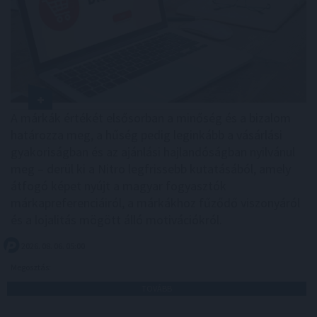
A márkák értékét elsősorban a minőség és a bizalom
határozza meg, a hűség pedig leginkább a vásárlási
gyakoriságban és az ajánlási hajlandóságban nyilvánul
meg – derül ki a Nitro legfrissebb kutatásából, amely
átfogó képet nyújt a magyar fogyasztók
márkapreferenciáiról, a márkákhoz fűződő viszonyáról
és a lojalitás mögött álló motivációkról.
2026. 08. 06. 05:00
Megosztás:
TOVÁBB