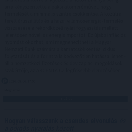
arra kényszerítette a paksi atomerőművet, hogy
termelését a minimális szintre csökkentse. A közútra
terelt áruszállítás és a hazai villamosenergia-termelés
visszaesése a rekordközeli nyári fogyasztás mellett
jelentősen növeli az energiaimportot. Ez újabb inflációs
nyomást okozhat, ami megnehezítheti a Magyar
Nemzeti Bank számára a kamatcsökkentési ciklus
folytatását és a forintra is kedvezőtlen hatással lehet -
áll a nemzetközi fizetések és devizapiaci megoldások
szakértője, az AKCENTA CZ legfrissebb elemzésében.
2026. 08. 06. 17:00
Megosztás:
TOVÁBB
Hogyan válasszunk a csendes elvonulás
és
a pörgős nyaralás között