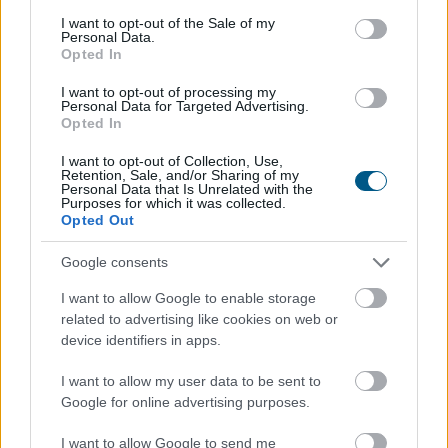
consent section.
I want to opt-out of the Sale of my
Personal Data.
Opted In
I want to opt-out of processing my
Personal Data for Targeted Advertising.
Opted In
Az online szerencsejáték világában a gyors és
I want to opt-out of Collection, Use,
Retention, Sale, and/or Sharing of my
biztonságos pénzügyi tranzakciók alapvető
Personal Data that Is Unrelated with the
Purposes for which it was collected.
fontosságúak. Nem mindegy, hogy a nyereményed órák
Opted Out
vagy napok alatt érkezik meg a számládra, és az sem,
hogy milyen extra költségek terhelik a befizetéseidet.
Google consents
Ez a részletes útmutató bemutatja a 2026-ban
I want to allow Google to enable storage
leginkább ajánlott és legbiztonságosabb fizetési
related to advertising like cookies on web or
megoldásokat, segítve a felelősségteljes és tudatos
device identifiers in apps.
döntést a magyar játékosok számára.
I want to allow my user data to be sent to
2026. 08. 06. 14:32
Google for online advertising purposes.
Megosztás:
I want to allow Google to send me
TOVÁBB