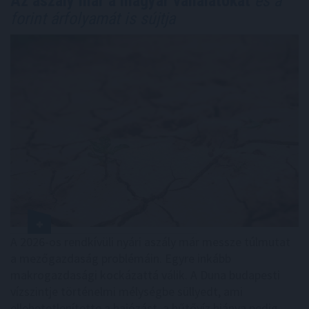
Az aszály már a magyar vállalatokat
és a
forint árfolyamát is sújtja
A 2026-os rendkívüli nyári aszály már messze túlmutat
a mezőgazdaság problémáin. Egyre inkább
makrogazdasági kockázattá válik. A Duna budapesti
vízszintje történelmi mélységbe süllyedt, ami
ellehetetlenítette a hajózást, a hűtővíz hiánya pedig