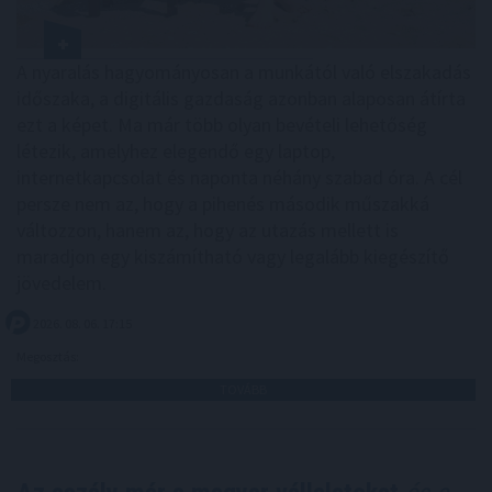
A nyaralás hagyományosan a munkától való elszakadás
időszaka, a digitális gazdaság azonban alaposan átírta
ezt a képet. Ma már több olyan bevételi lehetőség
létezik, amelyhez elegendő egy laptop,
internetkapcsolat és naponta néhány szabad óra. A cél
persze nem az, hogy a pihenés második műszakká
változzon, hanem az, hogy az utazás mellett is
maradjon egy kiszámítható vagy legalább kiegészítő
jövedelem.
2026. 08. 06. 17:15
Megosztás:
TOVÁBB