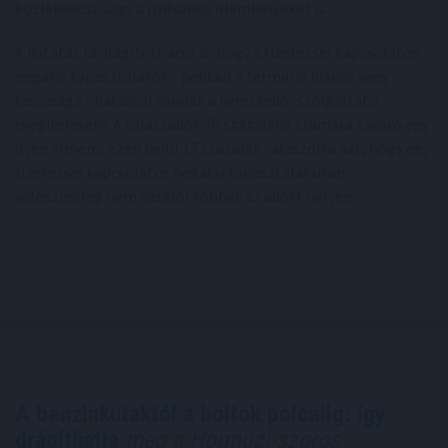
közlekedést vagy a nyilvános illemhelyeket is.
A kutatás rávilágított arra is, hogy a fizetéssel kapcsolatos
negatív tapasztalatok - például a terminál hiánya vagy
lassúsága - hatással vannak a kereskedő, szolgáltató
megítélésére. A válaszadók 78 százaléka számára zavaró egy
ilyen élmény, ezen belül 17 százalék válaszolta azt, hogy egy
fizetéssel kapcsolatos negatív tapasztalat után
valószínűleg nem vásárol többet az adott helyen.
A benzinkutaktól a boltok polcaiig: így
drágíthatja
meg a Hormuzi-szoros