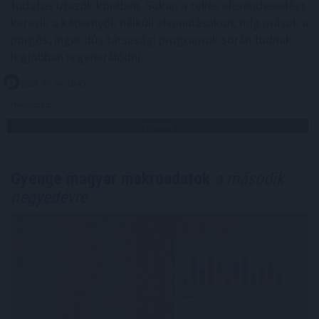
tudatos utazók körében. Sokan a teljes elcsendesedést
keresik a képernyők nélküli elvonulásokon, míg mások a
pörgős, inger dús társasági programok során tudnak
legjobban regenerálódni.
2026. 08. 06. 16:45
Megosztás:
TOVÁBB
Gyenge magyar makroadatok
a második
negyedévre