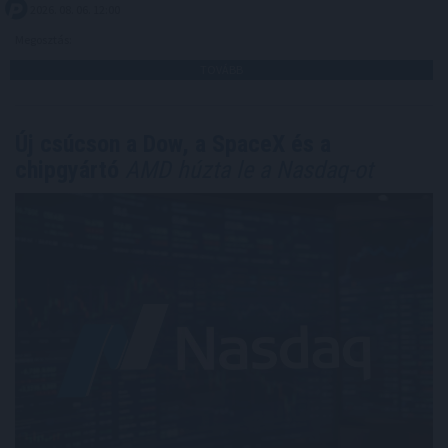
2026. 08. 06. 12:00
Megosztás:
TOVÁBB
Új csúcson a Dow, a SpaceX és a
chipgyártó
AMD húzta le a Nasdaq-ot