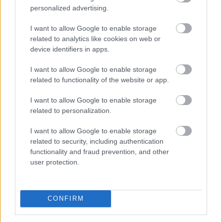
personalized advertising.
I want to allow Google to enable storage
A Duna Paksnál az elmúlt 24 órában
négy
related to analytics like cookies on web or
centimétert emelkedett
device identifiers in apps.
I want to allow Google to enable storage
related to functionality of the website or app.
I want to allow Google to enable storage
related to personalization.
I want to allow Google to enable storage
related to security, including authentication
functionality and fraud prevention, and other
user protection.
A Duna Paksnál az elmúlt 24 órában négy centimétert
CONFIRM
emelkedett, az emelkedő tendencia tovább
folytatódott - olvasható a kormany.hu oldalon a