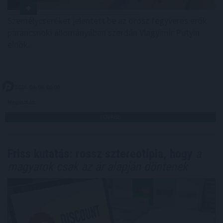
Személycseréket jelentett be az orosz fegyveres erők
parancsnoki állományában szerdán Vlagyimir Putyin
elnök.
2026. 08. 06. 06:00
Megosztás:
TOVÁBB
Friss kutatás: rossz sztereotípia, hogy
a
magyarok csak az ár alapján döntenek