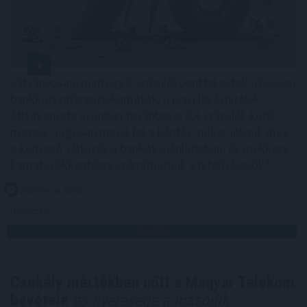
Látványosan, mintegy 2 százalékponttal estek a hosszú
bankközi referenciakamatok, a piaci lakáshitelek
átlagkamata azonban továbbra is 6,4 százalék körül
mozog. Jogosan merül fel a kérdés: mikor jelenik meg
a kedvező változás a bankok ajánlataiban, és mekkora
kamatcsökkentésre számíthatnak a hitelfelvevők?
2026. 08. 06. 09:00
Megosztás:
TOVÁBB
Csekély mértékben nőtt a Magyar Telekom
bevétele
és nyeresége a második