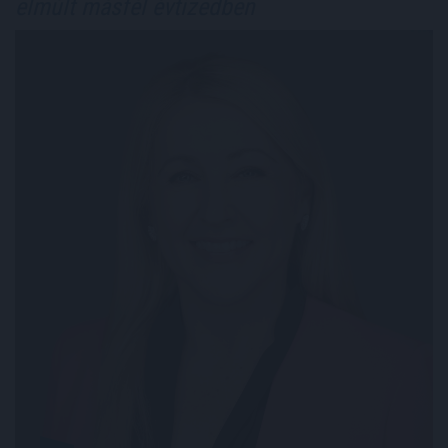
elmúlt másfél évtizedben