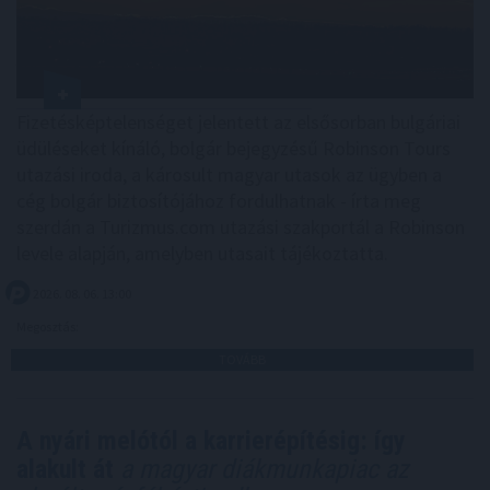
Fizetésképtelenséget jelentett az elsősorban bulgáriai
üdüléseket kínáló, bolgár bejegyzésű Robinson Tours
utazási iroda, a károsult magyar utasok az ügyben a
cég bolgár biztosítójához fordulhatnak - írta meg
szerdán a Turizmus.com utazási szakportál a Robinson
levele alapján, amelyben utasait tájékoztatta.
2026. 08. 06. 13:00
Megosztás:
TOVÁBB
A nyári melótól a karrierépítésig: így
alakult át
a magyar diákmunkapiac az