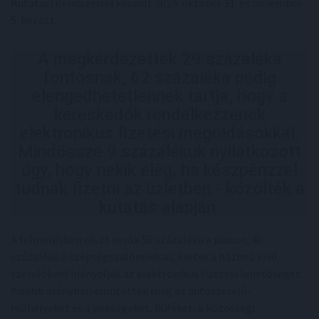
Kutatási Rendszerrel készült 2024. október 31. és november
5. között.
A megkérdezettek 29 százaléka
fontosnak, 62 százaléka pedig
elengedhetetlennek tartja, hogy a
kereskedők rendelkezzenek
elektronikus fizetési megoldásokkal.
Mindössze 9 százalékuk nyilatkozott
úgy, hogy nekik elég, ha készpénzzel
tudnak fizetni az üzletben - közölték a
kutatás alapján.
A felmérésben részt vevők 50 százaléka a piacon, 40
százaléka a szépségszalonokban, illetve a házhoz jövő
szerelőknél hiányolják az elektronikus fizetési lehetőséget.
Kisebb arányban említették még az autószerelő-
műhelyeket és a pékségeket, büféket, a közösségi