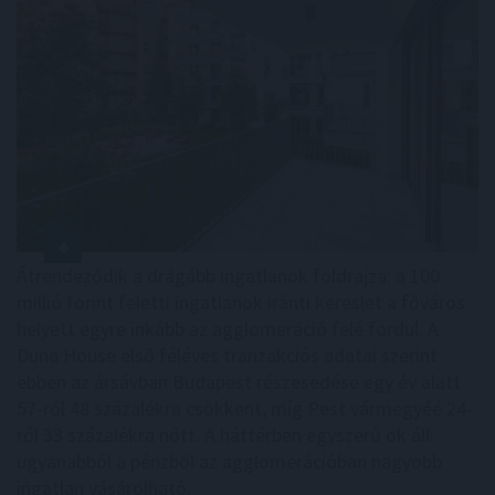
Átrendeződik a drágább ingatlanok földrajza: a 100
millió forint feletti ingatlanok iránti kereslet a főváros
helyett egyre inkább az agglomeráció felé fordul. A
Duna House első féléves tranzakciós adatai szerint
ebben az ársávban Budapest részesedése egy év alatt
57-ről 48 százalékra csökkent, míg Pest vármegyéé 24-
ről 33 százalékra nőtt. A háttérben egyszerű ok áll:
ugyanabból a pénzből az agglomerációban nagyobb
ingatlan vásárolható.