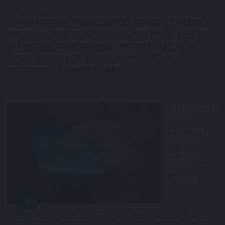
2025. 02. 12. 15:00
A többség szerint ma már alapvető, hogy az üzletekben,
piacon és az olyan szolgáltatóknál, mint például a házhoz
járó szerelők vagy a fodrászok, lehessen bankkártyával
fizetni - közölte az OTP Mobil kedden az MTI-vel
reprezentatív felmérése alapján.
A 18 év feletti
magyar
lakosságra
reprezentatív
felmérés a
SimplePay
fizetési
megoldásokat fejlesztő OTP Mobil megbízásából, a Pulzus