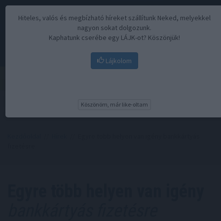
Hiteles, valós és megbízható híreket szállítunk Neked, melyekkel
nagyon sokat dolgozunk.
Kaphatunk cserébe egy LÁJK-ot? Köszönjük!
Lájkolom
Menü
Köszönöm, már like-oltam
Kezdőoldal
//
Hírek
// Egyre több helyen van igény bankkártyás
fizetésre
Egyre több helyen van igény
bankkártyás fizetésre