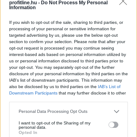
profitline.hu -
Do Not Process My Personal
számlavezetéséért folyó harcban a leszorított vagy
Information
akár nullás havi díjak és átutalási költségek is nagy
vonzerőt jelentenek. A versenybe már itt beszálltak a
If you wish to opt-out of the sale, sharing to third parties, or
fintech szolgáltatók.
processing of your personal or sensitive information for
targeted advertising by us, please use the below opt-out
2026. 08. 06. 15:00
section to confirm your selection. Please note that after your
Megosztás:
opt-out request is processed you may continue seeing
interest-based ads based on personal information utilized by
TOVÁBB
us or personal information disclosed to third parties prior to
your opt-out. You may separately opt-out of the further
disclosure of your personal information by third parties on the
A legjobb online kaszinó fizetési
módok
IAB’s list of downstream participants. This information may
összehasonlítása 2026-ban
also be disclosed by us to third parties on the
IAB’s List of
Downstream Participants
that may further disclose it to other
third parties.
Please note that this website/app uses one or more Google
Personal Data Processing Opt Outs
services and may gather and store information including but
not limited to your visit or usage behaviour. You may click to
I want to opt-out of the Sharing of my
personal data.
grant or deny consent to Google and its third-party tags to
Opted In
use your data for below specified purposes in below Google