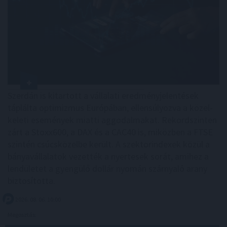
Szerdán is kitartott a vállalati eredményjelentések
táplálta optimizmus Európában, ellensúlyozva a közel-
keleti események miatti aggodalmakat. Rekordszinten
zárt a Stoxx600, a DAX és a CAC40 is, miközben a FTSE
szintén csúcsközelbe került. A szektorindexek közül a
bányavállalatok vezették a nyertesek sorát, amihez a
lendületet a gyengülő dollár nyomán szárnyaló arany
biztosította.
2026. 08. 06. 10:00
Megosztás: