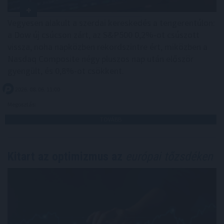
Vegyesen alakult a szerdai kereskedés a tengerentúlon:
a Dow új csúcson zárt, az S&P500 0,2%-ot csúszott
vissza, noha napközben rekordszintre ért, miközben a
Nasdaq Composite négy pluszos nap után először
gyengült, és 0,8%-ot csökkent.
2026. 08. 06. 11:00
Megosztás:
TOVÁBB
Kitart az optimizmus az
európai tőzsdéken