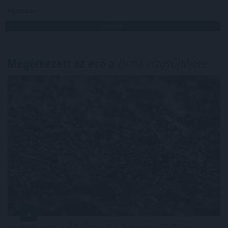
Megosztás:
TOVÁBB
Megérkezett az eső a
Duna vízgyűjtőjére
Megérkezett a rég várt eső a Duna vízgyűjtőjére, a