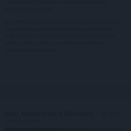
- nyilatkozott Farkas Emese, az Önkéntes Központ
Alapítvány ügyvezetője.
Az OTP Nyugdíjpénztár arra biztatja tagjait és partnereit,
hogy csatlakozzanak az Önkéntes Központ Alapítvány
programjához, és önkéntesként támogassák azokat az
időseket, akik számára a személyes kapcsolódás a
legnagyobb ajándék lehet.
Nyári ellenőrzések a Balatonnál
– az első
félidő végén