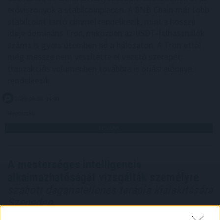
erőviszonyok a stabilcoinpiacon. A BNB Chain már több
stabilcoint tartó címmel rendelkezik, mint a hosszú
ideje domináns Tron, miközben az USDT-felhasználók
száma is gyors ütemben nő a hálózaton. A Tron ettől
még messze nem veszítette el vezető szerepét:
tranzakciós volumenben továbbra is óriási előnnyel
rendelkezik.
2026. 08. 08. 14:00
Megosztás:
TOVÁBB
A mesterséges intelligencia
alkalmazhatóságát vizsgálták személyre
szabott daganatellenes terápia kialakítására
Szegeden