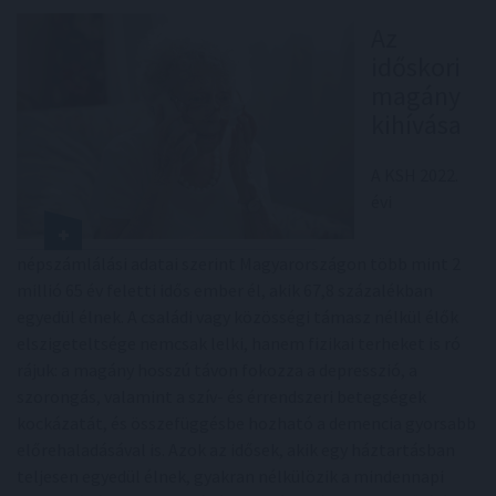
Az
időskori
magány
kihívása
A KSH 2022.
évi
népszámlálási adatai szerint Magyarországon több mint 2
millió 65 év feletti idős ember él, akik 67,8 százalékban
egyedül élnek. A családi vagy közösségi támasz nélkül élők
elszigeteltsége nemcsak lelki, hanem fizikai terheket is ró
rájuk: a magány hosszú távon fokozza a depresszió, a
szorongás, valamint a szív- és érrendszeri betegségek
kockázatát, és összefüggésbe hozható a demencia gyorsabb
előrehaladásával is. Azok az idősek, akik egy háztartásban
teljesen egyedül élnek, gyakran nélkülözik a mindennapi