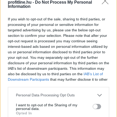
profitline.hu -
Do Not Process My Personal
Information
If you wish to opt-out of the sale, sharing to third parties, or
processing of your personal or sensitive information for
targeted advertising by us, please use the below opt-out
section to confirm your selection. Please note that after your
opt-out request is processed you may continue seeing
interest-based ads based on personal information utilized by
us or personal information disclosed to third parties prior to
your opt-out. You may separately opt-out of the further
disclosure of your personal information by third parties on the
A mesterséges intelligencia alkalmazásának
IAB’s list of downstream participants. This information may
lehetőségét vizsgálták személyre szabott
also be disclosed by us to third parties on the
IAB’s List of
daganatellenes terápia kialakítására a HUN-REN
Downstream Participants
that may further disclose it to other
Szegedi Biológiai Kutatóközpont és a Szegedi
third parties.
Tudományegyetem munkatársai nemzetközi
Please note that this website/app uses one or more Google
együttműködésben, eredményeikről a Nature kiadóhoz
Personal Data Processing Opt Outs
services and may gather and store information including but
tartozó Precision Oncology című folyóiratban
not limited to your visit or usage behaviour. You may click to
I want to opt-out of the Sharing of my
számoltak be.
personal data.
grant or deny consent to Google and its third-party tags to
Opted In
use your data for below specified purposes in below Google