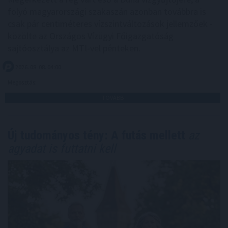
folyó magyarországi szakaszán azonban továbbra is
csak pár centiméteres vízszintváltozások jellemzőek -
közölte az Országos Vízügyi Főigazgatóság
sajtóosztálya az MTI-vel pénteken.
2026. 08. 08. 04:00
Megosztás:
TOVÁBB
Új tudományos tény: A futás mellett
az
agyadat is futtatni kell