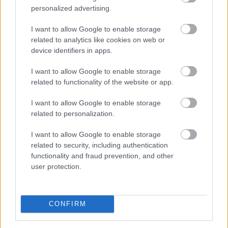
personalized advertising.
A forint erősödésére reagálva negyedével bővült a
I want to allow Google to enable storage
használt autók importja Magyarországon az idén,
related to analytics like cookies on web or
miközben mérséklődik a piaci árszint; a belföldön
device identifiers in apps.
megvásárolt használt járművek ugyanakkor
rendelkeznek azzal az előnnyel, hogy a kocsik előélete
I want to allow Google to enable storage
ellenőrizhető - állapítja meg a Das WeltAuto az MTI-hez
related to functionality of the website or app.
eljuttatott közleményében.
I want to allow Google to enable storage
2026. 08. 08. 12:00
related to personalization.
Megosztás:
I want to allow Google to enable storage
TOVÁBB
related to security, including authentication
functionality and fraud prevention, and other
user protection.
Az IMF figyelmeztet: a helyi stabilcoinok
felgyorsíthatják a dollárosodást
CONFIRM