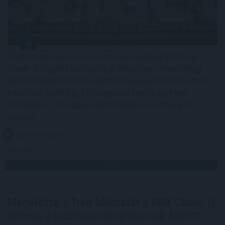
Balesetveszélyes és életveszélyes gyalog átkelni a
Dunán a Sziget Fesztiválra, a helyszínen a rendőrség
kerítést helyezett el és rendőri felügyeletet is biztosít -
közölte a kormány a hőségriasztásról közzétett
szombati 12 órai gyorsjelentésében a kormany.hu
oldalon.
2026. 08. 08. 15:00
Megosztás:
TOVÁBB
Megelőzte a Tron hálózatát a BNB Chain: új
éllovas a stabilcoin-tulajdonosok között