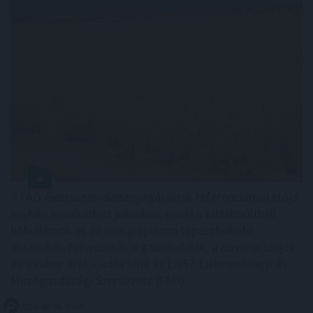
A FAO élelmiszer-alapanyagárainak referenciamutatója
enyhén emelkedett júliusban, mivel a közelmúltbeli
hőhullámok és az energiapiacon tapasztalható
dinamikák felnyomták a gabonafélék, a növényi olajok
és a cukor árát – adta hírül az ENSZ Élelmezésügyi és
Mezőgazdasági Szervezete (FAO).
2026. 08. 08. 05:00