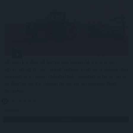
Minden korábbinál hamarabb kezdődik a közvetlen
agrártámogatások előlegfizetése idén, az utalások már
augusztus közepén indulhatnak - jelentette be az agrár-
és élelmiszer-gazdasági miniszter videóüzenetben
pénteken.
2026. 08. 08. 07:00
Megosztás:
TOVÁBB