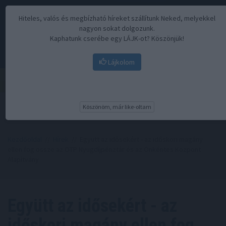
Hiteles, valós és megbízható híreket szállítunk Neked, melyekkel
nagyon sokat dolgozunk.
Kaphatunk cserébe egy LÁJK-ot? Köszönjük!
Lájkolom
Menü
Köszönöm, már like-oltam
Kezdőoldal
//
Hírek
// Együtt az idősekért - az időskori magány
ellen fog össze az OTP Nyugdíjpénztár és az Önkéntes Központ
Alapítvány
Együtt az idősekért - az
időskori magány ellen fog