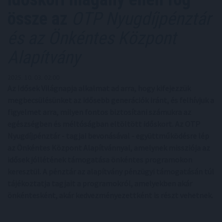
össze az
OTP Nyugdíjpénztár
és az Önkéntes Központ
Alapítvány
2025. 10. 03. 02:00
Az Idősek Világnapja alkalmat ad arra, hogy kifejezzük
megbecsülésünket az idősebb generációk iránt, és felhívjuk a
figyelmet arra, milyen fontos biztosítani számukra az
egészségben és méltóságban eltöltött időskort. Az OTP
Nyugdíjpénztár - tagjai bevonásával - együttműködésre lép
az Önkéntes Központ Alapítvánnyal, amelynek missziója az
idősek jóllétének támogatása önkéntes programokon
keresztül. A pénztár az alapítvány pénzügyi támogatásán túl
tájékoztatja tagjait a programokról, amelyekben akár
önkéntesként, akár kedvezményezettként is részt vehetnek.