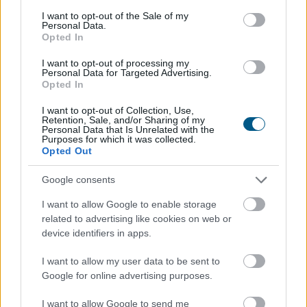
2026. 08. 08. 13:00
consent section.
I want to opt-out of the Sale of my
Megosztás:
Personal Data.
Opted In
TOVÁBB
I want to opt-out of processing my
Personal Data for Targeted Advertising.
Opted In
Negyedével nőtt a használtautó-import,
csökkenőben az itthoni árak
I want to opt-out of Collection, Use,
Retention, Sale, and/or Sharing of my
Personal Data that Is Unrelated with the
Purposes for which it was collected.
Opted Out
Google consents
I want to allow Google to enable storage
related to advertising like cookies on web or
device identifiers in apps.
I want to allow my user data to be sent to
Google for online advertising purposes.
I want to allow Google to send me