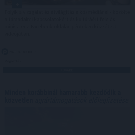
Folyik a vizsgálat és átvilágítás a közmédiánál - közölte
a társadalmi kapcsolatokért és kultúráért felelős
miniszter a Facebook-oldalán pénteken közzétett
videójában.
2026. 08. 08. 08:00
Megosztás:
TOVÁBB
Minden korábbinál hamarabb kezdődik a
közvetlen
agrártámogatások előlegfizetése