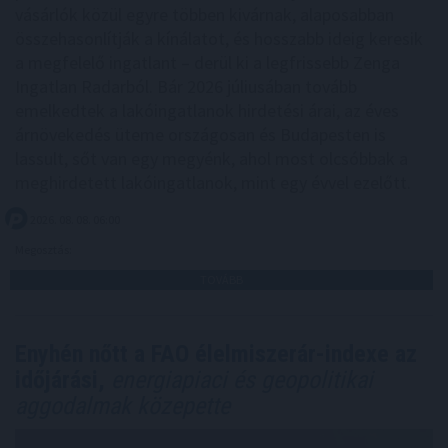
vásárlók közül egyre többen kivárnak, alaposabban
összehasonlítják a kínálatot, és hosszabb ideig keresik
a megfelelő ingatlant – derül ki a legfrissebb Zenga
Ingatlan Radarból. Bár 2026 júliusában tovább
emelkedtek a lakóingatlanok hirdetési árai, az éves
árnövekedés üteme országosan és Budapesten is
lassult, sőt van egy megyénk, ahol most olcsóbbak a
meghirdetett lakóingatlanok, mint egy évvel ezelőtt.
2026. 08. 08. 06:00
Megosztás:
TOVÁBB
Enyhén nőtt a FAO élelmiszerár-indexe az
időjárási,
energiapiaci és geopolitikai
aggodalmak közepette