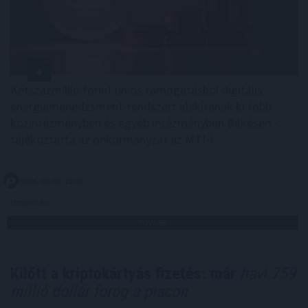
Kétszázmillió forint uniós támogatásból digitális
energiamenedzsment-rendszert alakítanak ki több
közintézményben és egyéb intézményben Békésen -
tájékoztatta az önkormányzat az MTI-t.
2026. 08. 08. 10:00
Megosztás:
TOVÁBB
Kilőtt a kriptokártyás fizetés: már
havi 759
millió dollár forog a piacon