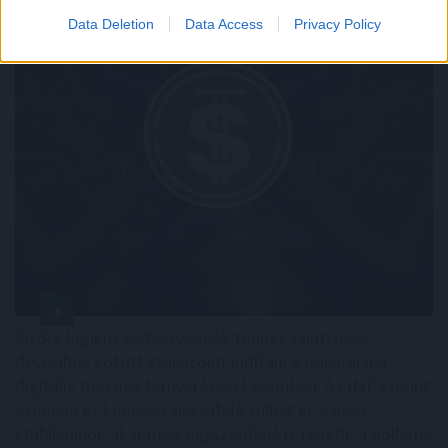
Data Deletion
Data Access
Privacy Policy
Elsőre logikus védekezésnek tűnhet saját, helyi
devizához kötött stabilcoint indítani a dolláralapú
digitális tokenek térnyerésével szemben. Az IMF szerint
azonban ez könnyen visszafelé sülhet el: a helyi
stabilcoinok akár még egyszerűbbé is tehetik a dollárba