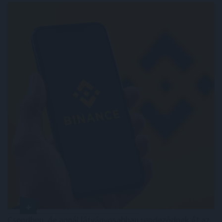
Csendben, de annál látványosabban rendeződnek át az