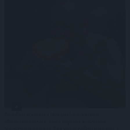
Félidőhöz érkezett a NAV idei balatoni nyári
ellenőrzéssorozata. Július eleje óta a revizorok
Somogy, Veszprém és Zala vármegyében vizsgálják a