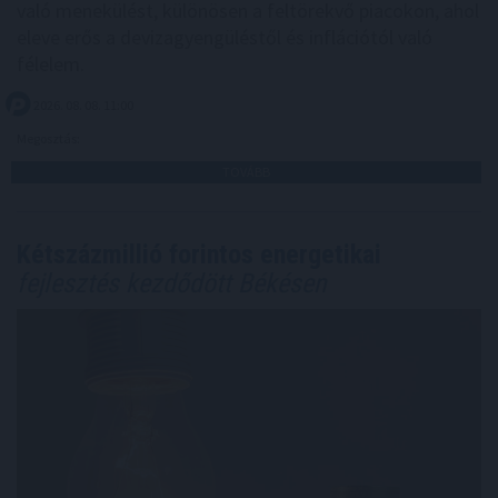
való menekülést, különösen a feltörekvő piacokon, ahol
eleve erős a devizagyengüléstől és inflációtól való
félelem.
2026. 08. 08. 11:00
Megosztás:
TOVÁBB
Kétszázmillió forintos energetikai
fejlesztés kezdődött Békésen