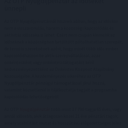
Az OTP Nyugdíjpénztár az időseket
ünnepli
Az OTP Nyugdíjpénztárnál hisznek abban, hogy az időskor
nem a visszavonulás, hanem a közösségi kapcsolódás és
aktivitás időszaka is lehet. Ezért nem csupán kiemelik az
időseknek a közösségben betöltött pótolhatatlan szerepét,
de tenni is szeretnének azért, hogy minél több idős ember
kapcsolódhasson be aktív szerepvállalással, azaz
önkéntesként vagy önkéntesi látogatást kérő
kedvezményezettként az Önkéntes Központ Alapítvány
közösségébe. A kezdeményezés sikeréhez az OTP
Nyugdíjpénztár pénzügyi támogatással járul hozzá,
valamint közvetlenül is tájékoztatja tagjait a programba
kapcsolódás lehetőségeiről.
Az OTP
Nyugdíjpénztár
több mint 17 700 tagja 65 éves, vagy
annál idősebb, akik átlagosan közel 21 éve pénztári tagok,
amely stabilitást mutat és hosszútávú elégedettséget jelez