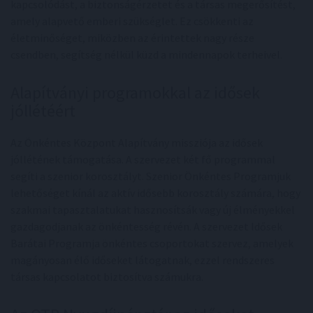
kapcsolódást, a biztonságérzetet és a társas megerősítést,
amely alapvető emberi szükséglet. Ez csökkenti az
életminőséget, miközben az érintettek nagy része
csendben, segítség nélkül küzd a mindennapok terheivel.
Alapítványi programokkal az idősek
jóllétéért
Az Önkéntes Központ Alapítvány missziója az idősek
jóllétének támogatása. A szervezet két fő programmal
segíti a szenior korosztályt. Szenior Önkéntes Programjuk
lehetőséget kínál az aktív idősebb korosztály számára, hogy
szakmai tapasztalatukat hasznosítsák vagy új élményekkel
gazdagodjanak az önkéntesség révén. A szervezet Idősek
Barátai Programja önkéntes csoportokat szervez, amelyek
magányosan élő időseket látogatnak, ezzel rendszeres
társas kapcsolatot biztosítva számukra.