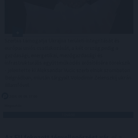
Szerbia támogatja Ukrajna területi integritását és
európai uniós csatlakozását, a két ország pedig a
gazdasági, energetikai, mezőgazdasági és
infrastrukturális együttműködés erősítésére törekszik
- jelentette ki Aleksandar Vucic szerb elnök szombaton
Belgrádban, miután tárgyalt Volodimir Zelenszkij ukrán
államfővel.
2026. 08. 08. 17:00
Megosztás:
TOVÁBB
Az EU fokozott tényellenőrzést vár
el a