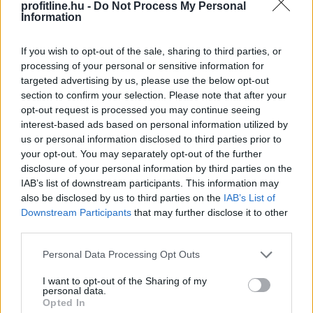
mechanizmusok is működhetnek. Éppen ezért két
profitline.hu -
Do Not Process My Personal
Information
azonos APY-t kínáló lehetőség kockázata teljesen
eltérő lehet. Az alábbi elemzés közérthetően mutatja
If you wish to opt-out of the sale, sharing to third parties, or
be, mit jelent a stabilcoin APY, hogyan keletkezik a
processing of your personal or sensitive information for
hozam, milyen kockázatokkal járhat, és mire érdemes
targeted advertising by us, please use the below opt-out
figyelni egy ilyen ajánlat értékelésekor.
section to confirm your selection. Please note that after your
opt-out request is processed you may continue seeing
2026. 08. 07. 19:00
interest-based ads based on personal information utilized by
Megosztás:
us or personal information disclosed to third parties prior to
your opt-out. You may separately opt-out of the further
TOVÁBB
disclosure of your personal information by third parties on the
IAB’s list of downstream participants. This information may
also be disclosed by us to third parties on the
IAB’s List of
Korlátozta a versenyt az egyik ismert
Downstream Participants
that may further disclose it to other
hazai fodrászcikk
forgalmazó, komoly GVH-
third parties.
bírság lett a vége
Please note that this website/app uses one or more Google
Personal Data Processing Opt Outs
services and may gather and store information including but
not limited to your visit or usage behaviour. You may click to
I want to opt-out of the Sharing of my
personal data.
grant or deny consent to Google and its third-party tags to
Opted In
use your data for below specified purposes in below Google