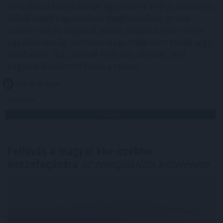
miközben a tulajdonosok egy része is erre az időszakra
időzíti kiadó ingatlanának meghirdetését. Az idei
szezon első tíz napjának adatai alapján az idei roham
egyelőre országosan visszafogottabb mint tavaly vagy
tavalyelőtt. Igaz, vannak kivételes városok, ahol
nagyobb lendülettel indult a szezon.
2026. 08. 07. 08:00
Megosztás:
TOVÁBB
Felhívás a magyar kkv-szektor
összefogására
az energiakrízis kezelésére