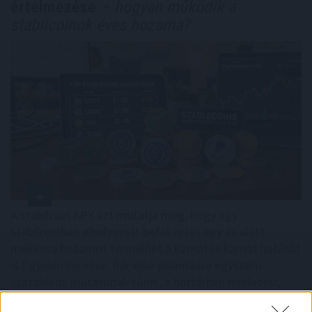
értelmezése
– hogyan működik a
stabilcoinok éves hozama?
A stabilcoin APY azt mutatja meg, hogy egy
stabilcoinban elhelyezett befektetés egy év alatt
mekkora hozamot termelhet a kamatos kamat hatását
is figyelembe véve. Bár első pillantásra egyszerű
százalékos mutatónak tűnik, a háttérben hitelezési,
likviditási, kereskedési és akár derivatív piaci