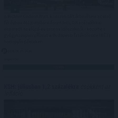
A Richter Gedeon Nyrt. konszolidált árbevétele az első
fél évben 461,6 milliárd forint lett, 0,8 százalékkal
elmaradt az előző év azonos időszakitól - közölte a
gyógyszeripari vállalat a Budapesti Értéktőzsde (BÉT)
honlapján pénteken.
2026. 08. 07. 14:00
Megosztás:
TOVÁBB
KSH: júliusban 1,2 százalékra
csökkent az
infláció