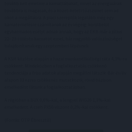
tovább kell emelnie a kamatlábakat, mivel az energiaárak
továbbra is magasak, és a közel-keleti tűzszünet sem ad
okot a megállásra. A piaci szereplők legalább még egy
kamatemelésre számítanak az év végéig: körülbelül
egyharmados esélyt adnak annak, hogy az EKB már a július
22–23-i ülésén kamatot emel, bár nagyobb valószínűséget
tulajdonítanak egy szeptemberi lépésnek.
A KSH közlése alapján a hazai munkanélküliségi ráta 4,3%-ra
csökkent. Mindeközben a foglalkoztatás csökkenő
tendenciája a friss adatok alapján megállni látszik. Bár év/év
alapon 33 ezres csökkenés mutatkozik, rövid bázison
emelkedést látunk a foglalkoztatásban.
A régióban a BUX 0,6%-kal, a lengyel WIG20 1,3%-kal
emelkedett. A cseh PX50 viszont 0,2%-kal csökkent.
(Forrás: OTP Ébresztő)