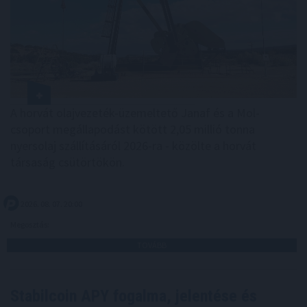
A horvát olajvezeték-üzemeltető Janaf és a Mol-
csoport megállapodást kötött 2,05 millió tonna
nyersolaj szállításáról 2026-ra - közölte a horvát
társaság csütörtökön.
2026. 08. 07. 20:00
Megosztás:
TOVÁBB
Stabilcoin APY fogalma, jelentése és