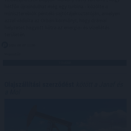
hétfőn újraindulhat még egy turbina - közölte a
miniszterelnök pénteki sajtótájékoztatóján, amelyen
azzal vádolta az Orbán-kormányt, hogy drámai
helyzetet hagyott hátra az energia- és vízellátás
területén.
2026. 08. 07. 21:00
Megosztás:
TOVÁBB
Olajszállítási szerződést
kötött a Janaf és
a Mol