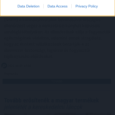
Data Deletion
Data Access
Privacy Policy
A Nemzeti Kereskedelmi és Fogyasztóvédelmi Hatóság
(NKFH) a kormányhivatalok bevonásával országos
ellenőrzést végez a nemzetközi konyhát képviselő
vendéglátóhelyeken. Az ellenőrzések célja a fogyasztók
egészségének védelme, valamint annak vizsgálata,
hogy az érintett vállalkozások betartják-e az
élelmiszer-biztonsági, higiéniai és fogyasztói
tájékoztatási előírásokat.
2026. 08. 07. 17:00
Megosztás:
TOVÁBB
Tovább erősítenék a magyar termékek
jelenlétét a kereskedelmi láncok