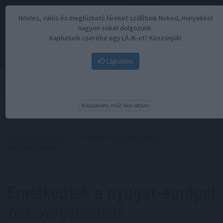
Hiteles, valós és megbízható híreket szállítunk Neked, melyekkel
nagyon sokat dolgozunk.
Kaphatunk cserébe egy LÁJK-ot? Köszönjük!
Lájkolom
Menü
Köszönöm, már like-oltam
Kezdőoldal
//
Hírek
// Emelkedtek a nyugat-európai
részvényindexek
Emelkedtek a nyugat-európai
részvényindexek