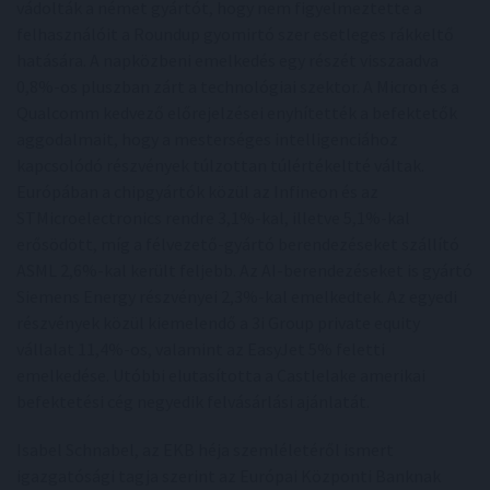
vádolták a német gyártót, hogy nem figyelmeztette a
felhasználóit a Roundup gyomirtó szer esetleges rákkeltő
hatására. A napközbeni emelkedés egy részét visszaadva
0,8%-os pluszban zárt a technológiai szektor. A Micron és a
Qualcomm kedvező előrejelzései enyhítették a befektetők
aggodalmait, hogy a mesterséges intelligenciához
kapcsolódó részvények túlzottan túlértékeltté váltak.
Európában a chipgyártók közül az Infineon és az
STMicroelectronics rendre 3,1%-kal, illetve 5,1%-kal
erősödött, míg a félvezető-gyártó berendezéseket szállító
ASML 2,6%-kal került feljebb. Az AI-berendezéseket is gyártó
Siemens Energy részvényei 2,3%-kal emelkedtek. Az egyedi
részvények közül kiemelendő a 3i Group private equity
vállalat 11,4%-os, valamint az EasyJet 5% feletti
emelkedése. Utóbbi elutasította a Castlelake amerikai
befektetési cég negyedik felvásárlási ajánlatát.
Isabel Schnabel, az EKB héja szemléletéről ismert
igazgatósági tagja szerint az Európai Központi Banknak