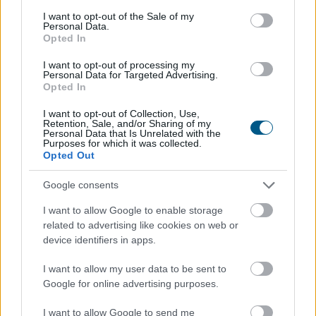
consent section.
I want to opt-out of the Sale of my
Personal Data.
Opted In
I want to opt-out of processing my
Personal Data for Targeted Advertising.
Opted In
I want to opt-out of Collection, Use,
Retention, Sale, and/or Sharing of my
Personal Data that Is Unrelated with the
Purposes for which it was collected.
A Gazdasági Versenyhivatal (GVH) több mint 68 millió
Opted Out
forint versenyfelügyeleti bírságot szabott ki a Hair-Line
Kft.-re – az egyik ismert, évtizedek óta működő hazai
Google consents
fodrászcikk forgalmazóra – mert a vállalkozás a
I want to allow Google to enable storage
területi képviseleti rendszerében korlátozta
related to advertising like cookies on web or
termékeinek viszonteladási árait, valamint területi
device identifiers in apps.
korlátozást is alkalmazott. A viszonteladási árak
rögzítése az egyik legsúlyosabb versenyjogi jogsértés, a
I want to allow my user data to be sent to
cég együttműködött a versenyhatósággal és
Google for online advertising purposes.
előremutató vállalásokat ajánlott fel.
I want to allow Google to send me