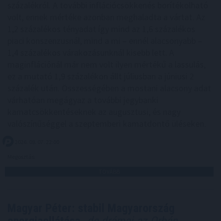
százalékról. A további inflációcsökkenés borítékolható
volt, ennek mértéke azonban meghaladta a vártat. Az
1,2 százalékos tényadat így mind az 1,6 százalékos
piaci konszenzusnál, mind a mi – ennél alacsonyabb –
1,4 százalékos várakozásunknál kisebb lett. A
maginflációnál már nem volt ilyen mértékű a lassulás,
ez a mutató 1,9 százalékon állt júliusban a júniusi 2
százalék után. Összességében a mostani alacsony adat
várhatóan megágyaz a további jegybanki
kamatcsökkentéseknek az augusztusi, és nagy
valószínűséggel a szeptemberi kamatdöntő üléseken.
2026. 08. 07. 22:00
Megosztás:
TOVÁBB
Magyar Péter: stabil Magyarország
energiaellátása,
de drámai az Orbán-