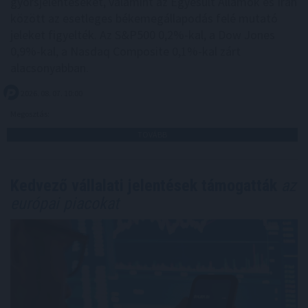
gyorsjelentéseket, valamint az Egyesült Államok és Irán
között az esetleges békemegállapodás felé mutató
jeleket figyelték. Az S&P500 0,2%-kal, a Dow Jones
0,9%-kal, a Nasdaq Composite 0,1%-kal zárt
alacsonyabban.
2026. 08. 07. 10:00
Megosztás:
TOVÁBB
Kedvező vállalati jelentések támogatták
az
európai piacokat