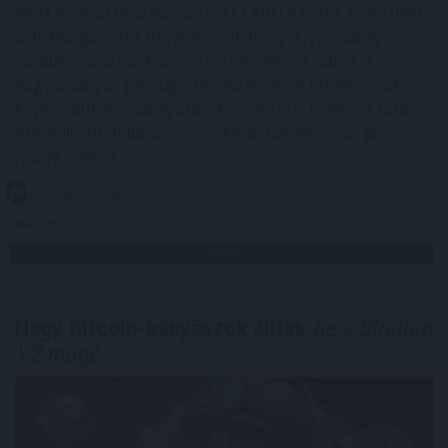
előtt nem vitte szavazásra a CLARITY Actet, miközben
a JPMorgan arra figyelmeztet, hogy a jogszabály
további csúszása komoly versenyelőnyt adhat a
hagyományos pénzügyi rendszernek. A tét nemcsak a
kriptovaluták szabályozási környezete, hanem a több
ezermilliárd dollárosra növekedő tokenizációs piac
jövője is lehet.
2026. 08. 07. 23:59
Megosztás:
TOVÁBB
Nagy Bitcoin-bányászok álltak
be a Stratum
V2 mögé