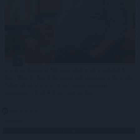
A sörhas elnevezés félrevezetőbb, mint gondolnánk.
Nem létezik olyan különleges biológiai kapcsoló, amely
felismeri a korsó sört, majd annak energiáját
egyenesen a köldök köré csomagolja.
2026. 08. 08. 01:00
Megosztás:
TOVÁBB