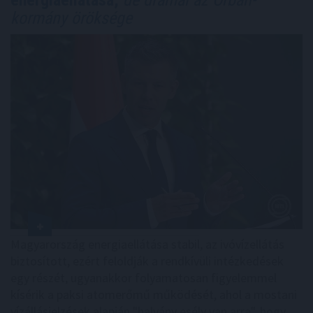
kormány öröksége
Magyarország energiaellátása stabil, az ivóvízellátás
biztosított, ezért feloldják a rendkívüli intézkedések
egy részét, ugyanakkor folyamatosan figyelemmel
kísérik a paksi atomerőmű működését, ahol a mostani
vízállásjelzések alapján "halvány esély van arra", hogy