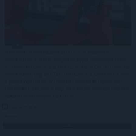
Mérsékelt elmozdulásokat mutatva többnyire
emelkedtek a vezető nyugat-európai részvényindexek.
A Stoxx600 0,2%-kal, a DAX 0,1%-kal, a CAC40 0,4%-kal
emelkedett, míg az FTSE 100 0,2%-kal csökkent. Ezzel
a páneurópai index sorozatban harmadik napon zárt
történelmi csúcson. A napi emelkedés jelentős részét a
vállalati eredmények hajtották.
2026. 08. 07. 09:00
Megosztás:
TOVÁBB