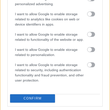
personalized advertising.
2026. 08. 07. 18:00
Megosztás:
I want to allow Google to enable storage
TOVÁBB
related to analytics like cookies on web or
device identifiers in apps.
I want to allow Google to enable storage
Nemzetközi konyhákat ellenőriz az
NKFH a
related to functionality of the website or app.
kormányhivatalokkal együtt
I want to allow Google to enable storage
related to personalization.
I want to allow Google to enable storage
related to security, including authentication
functionality and fraud prevention, and other
user protection.
CONFIRM