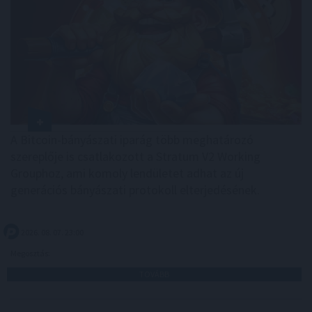
A Bitcoin-bányászati iparág több meghatározó
szereplője is csatlakozott a Stratum V2 Working
Grouphoz, ami komoly lendületet adhat az új
generációs bányászati protokoll elterjedésének.
2026. 08. 07. 23:00
Megosztás:
TOVÁBB