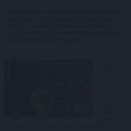
2026. 06. 26. 09:30
A STOXX 600 0,8%-os emelkedéssel történelmi csúcson zárt.
A DAX 1%-kal, a CAC 40 0,5%-kal, az FTSE 100 0,7%-kal
erősödött. A legnagyobb mértékben az egészségügyi
papírok járultak hozzá a növekedéséhez. Az egészségügyi
szektorindex 1,5%-kal zárt magasabban.
A Bayer
árfolyama
18,7%-ot
ugrott,
miután jogi
győzelmet
aratott: az
amerikai
Legfelsőbb
Bíróság korlátozta azokat a pereket, amelyekben azzal