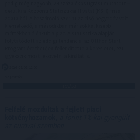
pedig még nagyobb, 29 százalékos ugrást mutatott –
derül ki a Központi Statisztikai Hivatal (KSH) friss
adataiból. A beszámoló szerint az első negyedév volt
kiemelkedő, a másodikban már sokkal kisebb
mértékben élénkült a piac. A statisztika alapján
folytatódott az eddigi tendencia: az Otthon Start
Program érezhetően fellendítette a keresletet, ezt
igyekszik most lekövetni a kínálat is.
2026. 08. 07. 12:00
Megosztás:
TOVÁBB
Felfelé mozdultak a fejlett piaci
kötvényhozamok,
a forint 1%-kal gyengült
az euróval szemben