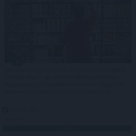
Júliusban a fogyasztói árak átlagosan 1,2 százalékkal
haladták meg az egy évvel korábbiakat, júniushoz
képest pedig 0,1 százalékkal csökkentek - jelentette
pénteken a Központi Statisztikai Hivatal (KSH).
2026. 08. 07. 13:00
Megosztás:
TOVÁBB