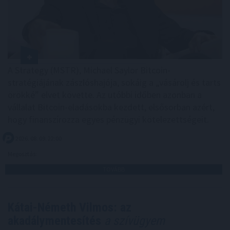
A Strategy (MSTR), Michael Saylor Bitcoin-
stratégiájának zászlóshajója, sokáig a „vásárolj és tarts
örökké” elvet követte. Az utóbbi időben azonban a
vállalat Bitcoin-eladásokba kezdett, elsősorban azért,
hogy finanszírozza egyes pénzügyi kötelezettségeit.
2026. 08. 09. 22:00
Megosztás:
TOVÁBB
Kátai-Németh Vilmos: az
akadálymentesítés
a szívügyem