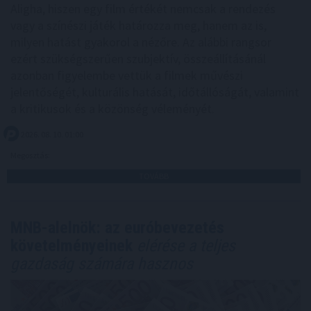
Aligha, hiszen egy film értékét nemcsak a rendezés
vagy a színészi játék határozza meg, hanem az is,
milyen hatást gyakorol a nézőre. Az alábbi rangsor
ezért szükségszerűen szubjektív, összeállításánál
azonban figyelembe vettük a filmek művészi
jelentőségét, kulturális hatását, időtállóságát, valamint
a kritikusok és a közönség véleményét.
2026. 08. 10. 01:00
Megosztás:
TOVÁBB
MNB-alelnök: az euróbevezetés
követelményeinek
elérése a teljes
gazdaság számára hasznos