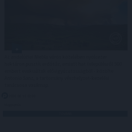
Az andalúziai Niebla város közelében nyolcezer
hektáron pusztít erdőtűz, emiatt hat településről 500
embert evakuáltak elővigyázatosságból - közölte
Antonio Sanz, a tartomány vészhelyzet-kezelési
tanácsosa vasárnap.
2026. 08. 10. 02:00
Megosztás:
TOVÁBB