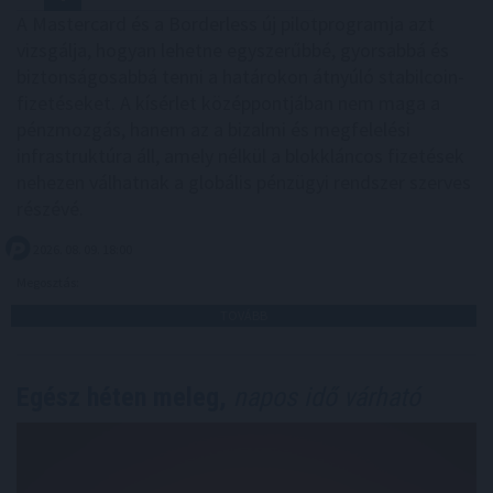
A Mastercard és a Borderless új pilotprogramja azt
vizsgálja, hogyan lehetne egyszerűbbé, gyorsabbá és
biztonságosabbá tenni a határokon átnyúló stabilcoin-
fizetéseket. A kísérlet középpontjában nem maga a
pénzmozgás, hanem az a bizalmi és megfelelési
infrastruktúra áll, amely nélkül a blokkláncos fizetések
nehezen válhatnak a globális pénzügyi rendszer szerves
részévé.
2026. 08. 09. 18:00
Megosztás:
TOVÁBB
Egész héten meleg,
napos idő várható