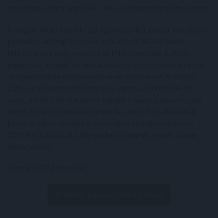
emelkedni, míg a brit FTSE 1,3%-os mínuszban zárta a hetet.
A magyar blue chipek közül egyedül a MOL tudott emelkedni
pénteken, kétnapi tetemes esés után 0,3%-kal került
feljebb. A nap nagy vesztese az MTelekom volt 4,2%-os
mínusszal, aminek technikai oka volt: csütörtökön lehetett
utoljára osztalékszelvénnyel venni a részvényt. A Richter
2,2%-os mínuszban fejezte be a napot, az OTP 0,6%-ot
esett, a BUX 0,4%-kal került lejjebb. A hetet a hazai tőzsde
enyhe, 0,6%-os plusszal fejezte be, az OTP és a Mol által
húzva. A régiós tőzsdék is mínuszban zártak pénteken: a
CETOP 0,3, a WIG20 1,6%-kal került lejjebb, a cseh tőzsde
zárva tartott.
(Forrás: OTP Ébresztő)
Érdekel, tájékoztatást kérek!