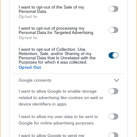
consent section.
I want to opt-out of the Sale of my
Personal Data.
Opted In
I want to opt-out of processing my
Personal Data for Targeted Advertising.
Opted In
Spanyolország az ilyenkor szokásosnál mintegy
félmillióval több turistára számít a jövő heti teljes
I want to opt-out of Collection, Use,
Retention, Sale, and/or Sharing of my
napfogyatkozás miatt.
Personal Data that Is Unrelated with the
Purposes for which it was collected.
Opted Out
Google consents
2026. 08. 09. 20:00
Megosztás:
I want to allow Google to enable storage
related to advertising like cookies on web or
TOVÁBB
device identifiers in apps.
I want to allow my user data to be sent to
Ezekkel a számokkal nyerhettél
a hatos
Google for online advertising purposes.
lottón!
I want to allow Google to send me