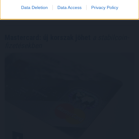
Megosztás:
Data Deletion
Data Access
Privacy Policy
TOVÁBB
Mastercard: új korszak jöhet
a stabilcoin-
fizetésekben