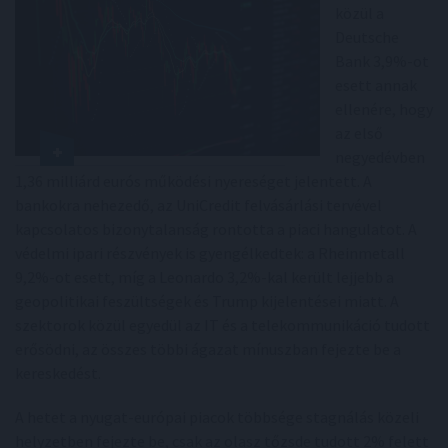
közül a
Deutsche
Bank 3,9%-ot
esett annak
ellenére, hogy
az első
negyedévben
1,36 milliárd eurós működési nyereséget jelentett. A
bankokra nehezedő, az UniCredit felvásárlási tervével
kapcsolatos bizonytalanság rontotta a piaci hangulatot. A
védelmi ipari részvények is gyengélkedtek: a Rheinmetall
9,2%-ot esett, míg a Leonardo 3,2%-kal került lejjebb a
geopolitikai feszültségek és Trump kijelentései miatt. A
szektorok közül egyedül az IT és a telekommunikáció tudott
erősödni, az összes többi ágazat mínuszban fejezte be a
kereskedést.
A hetet a nyugat-európai piacok többsége stagnálás közeli
helyzetben fejezte be, csak az olasz tőzsde tudott 2% felett