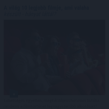
A világ 10 legjobb filmje, ami valaha
készült - hányat láttál?
Lehetséges egyetlen, megkérdőjelezhetetlen listába
rendezni a filmtörténet legnagyszerűbb alkotásait?