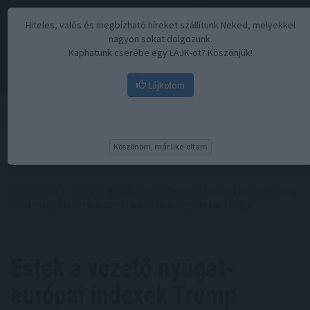
Hiteles, valós és megbízható híreket szállítunk Neked, melyekkel
nagyon sokat dolgozunk.
Kaphatunk cserébe egy LÁJK-ot? Köszönjük!
Lájkolom
Menü
Köszönöm, már like-oltam
Kezdőoldal
//
Hírek
// Estek a vezető nyugat-európai indexek Trump
vámfenyegetésére; A BUX is mínuszban fejezte be a napot
Estek a vezető nyugat-
európai indexek Trump