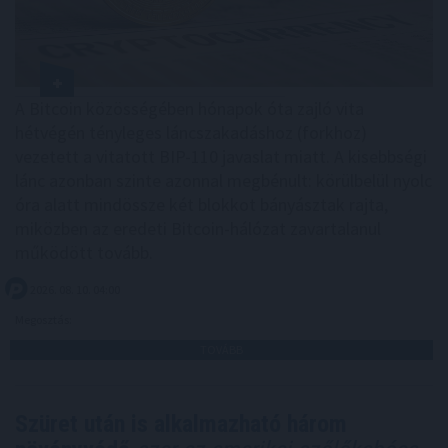
A Bitcoin közösségében hónapok óta zajló vita
hétvégén tényleges láncszakadáshoz (forkhoz)
vezetett a vitatott BIP-110 javaslat miatt. A kisebbségi
lánc azonban szinte azonnal megbénult: körülbelül nyolc
óra alatt mindössze két blokkot bányásztak rajta,
miközben az eredeti Bitcoin-hálózat zavartalanul
működött tovább.
2026. 08. 10. 04:00
Megosztás:
TOVÁBB
Szüret után is alkalmazható három