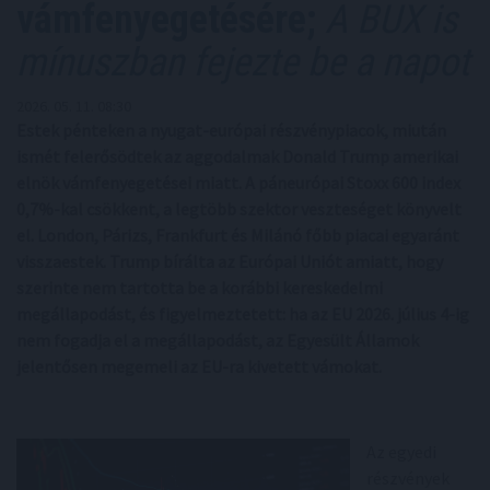
vámfenyegetésére;
A BUX is
mínuszban fejezte be a napot
2026. 05. 11. 08:30
Estek pénteken a nyugat-európai részvénypiacok, miután
ismét felerősödtek az aggodalmak Donald Trump amerikai
elnök vámfenyegetései miatt. A páneurópai Stoxx 600 index
0,7%-kal csökkent, a legtöbb szektor veszteséget könyvelt
el. London, Párizs, Frankfurt és Milánó főbb piacai egyaránt
visszaestek. Trump bírálta az Európai Uniót amiatt, hogy
szerinte nem tartotta be a korábbi kereskedelmi
megállapodást, és figyelmeztetett: ha az EU 2026. július 4-ig
nem fogadja el a megállapodást, az Egyesült Államok
jelentősen megemeli az EU-ra kivetett vámokat.
Az egyedi
részvények