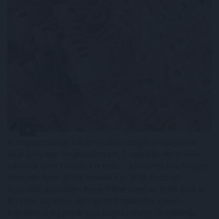
A világgazdasági folyamatokat vizsgálva a jegybank
által júniusban meghatározott, 2 százalék alatti éves
inflációs szint továbbra is reális - jelentette ki a Magyar
Nemzeti Bank (MNB) alelnöke az MNB Podcast
legutóbbi adásában. Banai Péter Benő az MNB által az
MTI-hez vasárnap eljuttatott közlemény szerint
kiemelte: a jegybank elsődleges célja az árstabilitás