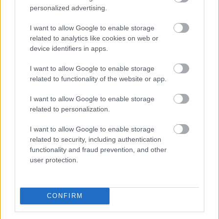
personalized advertising.
I want to allow Google to enable storage
related to analytics like cookies on web or
device identifiers in apps.
I want to allow Google to enable storage
related to functionality of the website or app.
I want to allow Google to enable storage
related to personalization.
I want to allow Google to enable storage
related to security, including authentication
A Szerencsejáték Zrt. tájékoztatása szerint a 32. héten
functionality and fraud prevention, and other
megtartott hatos lottó számsorsoláson a következő
user protection.
számokat húzták ki:
CONFIRM
2026. 08. 09. 19:00