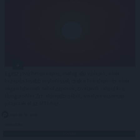
Egész jövő héten napos, meleg idő várható, a hét
közepén kisebb enyhüléssel; csak a hét elején és a hét
végén lehetnek néhol záporok, zivatarok - derül ki a
HungaroMet Zrt. előrejelzéséből, amelyet vasárnap
juttattak el az MTI-hez.
2026. 08. 09. 16:00
Megosztás:
TOVÁBB