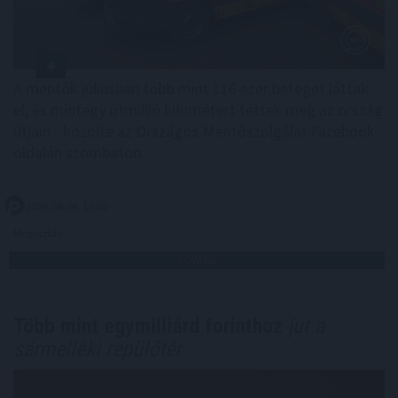
A mentők júliusban több mint 116 ezer beteget láttak
el, és mintegy ötmillió kilométert tettek meg az ország
útjain - közölte az Országos Mentőszolgálat Facebook-
oldalán szombaton.
2026. 08. 09. 12:00
Megosztás:
TOVÁBB
Több mint egymilliárd forinthoz
jut a
sármelléki repülőtér