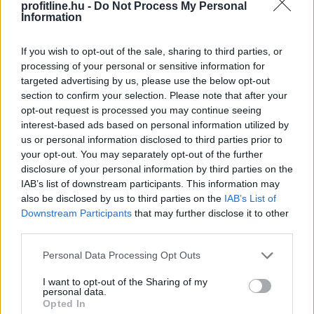
Katalinnal, a fogyatékossággal élő emberek egyenlő
profitline.hu -
Do Not Process My Personal
esélyű hozzáféréséért felelős helyettes államtitkárral.
Information
2026. 08. 09. 21:00
If you wish to opt-out of the sale, sharing to third parties, or
Megosztás:
processing of your personal or sensitive information for
targeted advertising by us, please use the below opt-out
TOVÁBB
section to confirm your selection. Please note that after your
opt-out request is processed you may continue seeing
interest-based ads based on personal information utilized by
Spanyolország a szokásosnál mintegy
us or personal information disclosed to third parties prior to
félmillióval
több turistára számít
your opt-out. You may separately opt-out of the further
disclosure of your personal information by third parties on the
IAB’s list of downstream participants. This information may
also be disclosed by us to third parties on the
IAB’s List of
Downstream Participants
that may further disclose it to other
third parties.
Please note that this website/app uses one or more Google
Personal Data Processing Opt Outs
services and may gather and store information including but
not limited to your visit or usage behaviour. You may click to
I want to opt-out of the Sharing of my
personal data.
grant or deny consent to Google and its third-party tags to
Opted In
use your data for below specified purposes in below Google