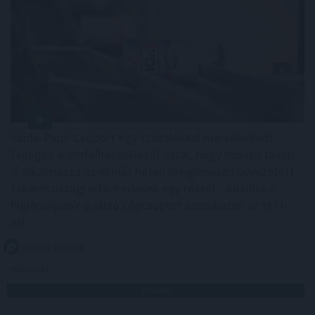
Vajda-Papír Csoport egy százalékkal mérsékelheti
fajlagos áramfelhasználását azzal, hogy hosszú távon
is alkalmazza az elmúlt héten ideiglenesen bevezetett
takarékossági intézkedések egy részét - közölte a
higiéniaipapír-gyártó cégcsoport szombaton az MTI-
vel.
2026. 08. 09. 14:00
Megosztás:
TOVÁBB