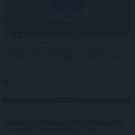
Történelmi mélypontra csökkent a Lake Mead, az
Egyesült Államok legnagyobb víztározójának vízszintje
szombaton – derül ki a vízügyi hatóságok adataiból.
2026. 08. 09. 09:00
Megosztás:
TOVÁBB
Keddig tartja fent az extrém hőség miatt
bevezetett intézkedéseit a Posta