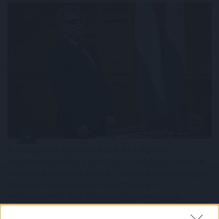
A szívügyének nevezte a fizikai és a digitális
akadálymentesítést a szociális és családügyi miniszter
vasárnap a Facebook-oldalán, miután Békés vármegyei
látássérült sorstársainak mutatta meg a
minisztériumot Éliás Eszter esélyegyenlőségi és
akadálymentesítési államtitkárral és Galambos