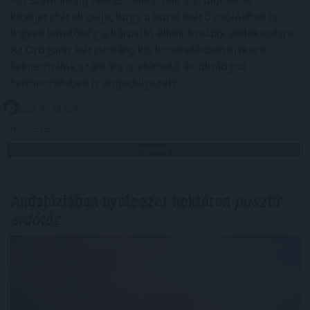
kiterjesztések célja, hogy a korai érésű szőlőkben is
legyen lehetőség a károsító elleni további védekezésre.
Az Oroganic készítmény kis kiszerelésben kiskerti
felhasználók számára is elérhető és ökológiai
termesztésben is engedélyezett.
2026. 08. 10. 03:00
Megosztás:
TOVÁBB
Andalúziában nyolcezer hektáron
pusztít
erdőtűz