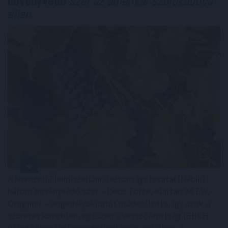
növényvédő
szer az amerikai szőlőkabóca
ellen
A Nemzeti Élelmiszerlánc-biztonsági Hivatal (Nébih)
három növényvédő szer – Decis Forte, Klartan 24 EW,
Oroganic – engedélyokiratát módosította, így azok a
szüretet követően, egészen a vesszőérettség (BBCH
91) stádiumáig felhasználhatóak a szőlőben. A