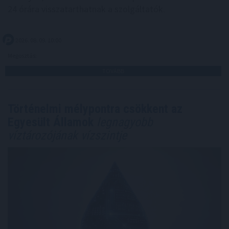
24 órára visszatarthatnak a szolgáltatók.
2026. 08. 09. 10:00
Megosztás:
TOVÁBB
Történelmi mélypontra csökkent az
Egyesült Államok
legnagyobb
víztározójának vízszintje