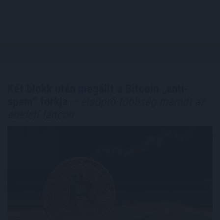
Két blokk után megállt a Bitcoin „anti-
spam” forkja
– elsöprő többség maradt az
eredeti láncon