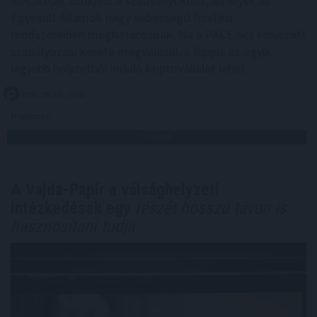
illeszkedik azokhoz a szabványokhoz, amelyek az
Egyesült Államok nagy sebességű fizetési
rendszereiben meghatározóak. Ha a PACE Act tervezett
szabályozási kerete megvalósul, a Ripple az egyik
legjobb helyzetből induló kriptovállalat lehet.
2026. 08. 09. 15:00
Megosztás:
TOVÁBB
A Vajda-Papír a válsághelyzeti
intézkedések egy
részét hosszú távon is
hasznosítani tudja