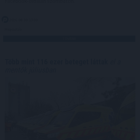
Facebook-oldalán szombaton.
2026. 08. 09. 13:00
Megosztás:
TOVÁBB
Több mint 116 ezer beteget láttak
el a
mentők júliusban