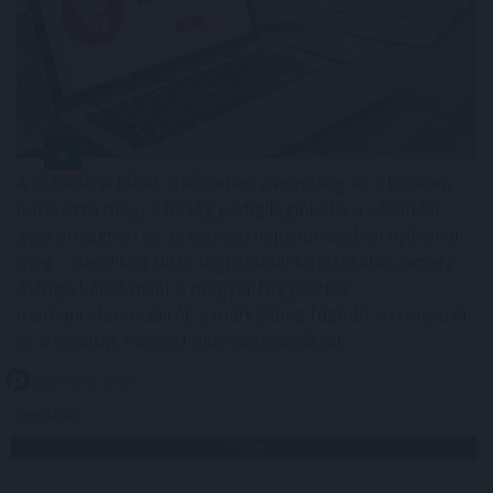
A márkák értékét elsősorban a minőség és a bizalom
határozza meg, a hűség pedig leginkább a vásárlási
gyakoriságban és az ajánlási hajlandóságban nyilvánul
meg – derül ki a Nitro legfrissebb kutatásából, amely
átfogó képet nyújt a magyar fogyasztók
márkapreferenciáiról, a márkákhoz fűződő viszonyáról
és a lojalitás mögött álló motivációkról.
2026. 08. 06. 05:00
Megosztás:
TOVÁBB