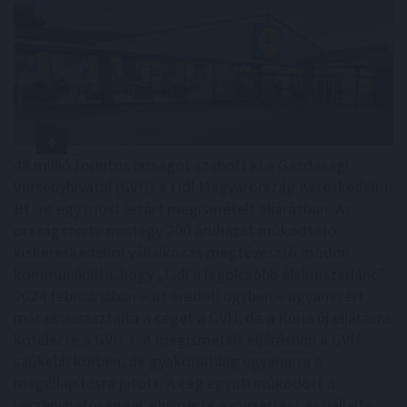
48 millió forintos bírságot szabott ki a Gazdasági
Versenyhivatal (GVH) a Lidl Magyarország Kereskedelmi
Bt.-re egy most lezárt megismételt eljárásban. Az
országszerte mintegy 200 áruházat működtető
kiskereskedelmi vállalkozás megtévesztő módon
kommunikálta, hogy „Lidl a legolcsóbb élelmiszerlánc”.
2024 februárjában – az eredeti ügyben – ugyanezért
már elmarasztalta a céget a GVH, de a Kúria új eljárásra
kötelezte a GVH-t. A megismételt eljárásban a GVH
szűkebb körben, de gyakorlatilag ugyanarra a
megállapításra jutott. A cég együttműködött a
versenyhatósággal, elismerte a jogsértést és vállalta,