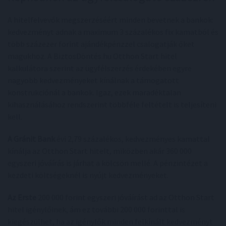
A hitelfelvevők megszerzéséért minden bevetnek a bankok:
kedvezményt adnak a maximum 3 százalékos fix kamatból és
több százezer forint ajándékpénzzel csalogatják őket
magukhoz. A BiztosDöntés.hu Otthon Start hitel
kalkulátora szerint az ügyfélszerzés érdekében egyre
nagyobb kedvezményeket kínálnak a támogatott
konstrukciónál a bankok. Igaz, ezek maradéktalan
kihasználásához rendszerint többféle feltételt is teljesíteni
kell.
A Gránit Bank
évi 2,79 százalékos, kedvezményes kamattal
kínálja az Otthon Start hitelt, miközben akár 360 000
egyszeri jóváírás is járhat a kölcsön mellé. A pénzintézet a
kezdeti költségeknél is nyújt kedvezményeket.
Az Erste
200 000 forint egyszeri jóváírást ad az Otthon Start
hitel igénylőinek, ám ez további 200 000 forinttal is
kiegészülhet, ha az igénylők minden felkínált kedvezményt