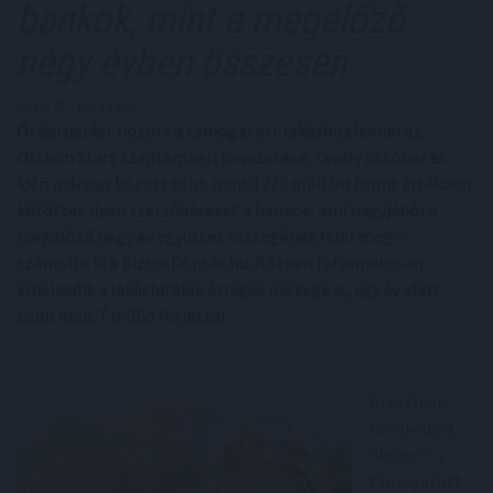
bankok, mint a megelőző
négy évben összesen
2026. 05. 15. 13:00
Óriási ugrást hozott a támogatott lakáshiteleknél az
Otthon Start szeptemberi bevezetése. Tavaly október és
idén március között több mint 1270 milliárd forint értékben
kötöttek ilyen szerződéseket a bankok, ami nagyjából a
megelőző négy év együttes összegének felel meg –
számolta ki a BiztosDöntés.hu. Közben folyamatosan
emelkedik a lakáshitelek átlagos összege is, egy év alatt
több mint 7 millió forinttal.
Drasztikus
növekedést
okozott a
támogatott