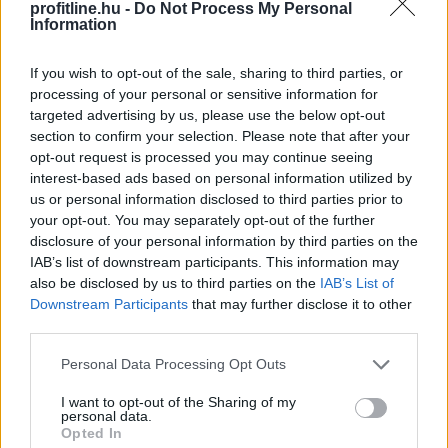
legfrissebb, júliusi statisztikái szerint. Egyetlen év alatt
profitline.hu -
Do Not Process My Personal
Information
több mint 12,5 ezer érdeklődőt* veszítettek a
dízelüzemű autók, miközben a villamosított
If you wish to opt-out of the sale, sharing to third parties, or
hajtásláncok (tisztán elektromos és hibrid modellek)
processing of your personal or sensitive information for
iránti vásárlói kereslet több mint 30%-os ugrással
targeted advertising by us, please use the below opt-out
megközelítette a havi 49 ezres határt. A piac alapját
section to confirm your selection. Please note that after your
jelentő benzines szegmens változatlanul szilárd bázist
opt-out request is processed you may continue seeing
mutat.
interest-based ads based on personal information utilized by
us or personal information disclosed to third parties prior to
2026. 08. 06. 04:00
your opt-out. You may separately opt-out of the further
disclosure of your personal information by third parties on the
Megosztás:
IAB’s list of downstream participants. This information may
TOVÁBB
also be disclosed by us to third parties on the
IAB’s List of
Downstream Participants
that may further disclose it to other
third parties.
Átalakítja ügynökségi modelljét
a
Please note that this website/app uses one or more Google
Personal Data Processing Opt Outs
Szerencsejáték Zrt.
services and may gather and store information including but
not limited to your visit or usage behaviour. You may click to
I want to opt-out of the Sharing of my
personal data.
grant or deny consent to Google and its third-party tags to
Opted In
use your data for below specified purposes in below Google