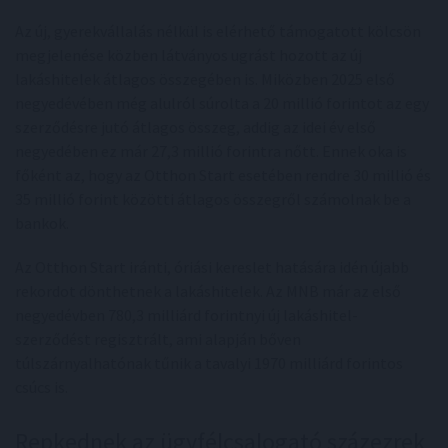
Az új, gyerekvállalás nélkül is elérhető támogatott kölcsön
megjelenése közben látványos ugrást hozott az új
lakáshitelek átlagos összegében is. Miközben 2025 első
negyedévében még alulról súrolta a 20 millió forintot az egy
szerződésre jutó átlagos összeg, addig az idei év első
negyedében ez már 27,3 millió forintra nőtt. Ennek oka is
főként az, hogy az Otthon Start esetében rendre 30 millió és
35 millió forint közötti átlagos összegről számolnak be a
bankok.
Az Otthon Start iránti, óriási kereslet hatására idén újabb
rekordot dönthetnek a lakáshitelek. Az MNB már az első
negyedévben 780,3 milliárd forintnyi új lakáshitel-
szerződést regisztrált, ami alapján bőven
túlszárnyalhatónak tűnik a tavalyi 1970 milliárd forintos
csúcs is.
Repkednek az ügyfélcsalogató százezrek