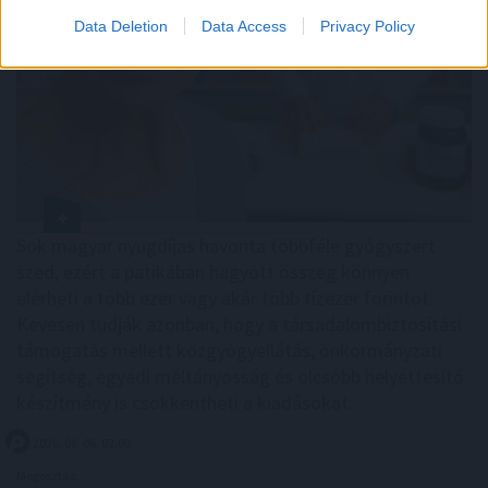
Data Deletion
Data Access
Privacy Policy
Sok magyar nyugdíjas havonta többféle gyógyszert
szed, ezért a patikában hagyott összeg könnyen
elérheti a több ezer vagy akár több tízezer forintot.
Kevesen tudják azonban, hogy a társadalombiztosítási
támogatás mellett közgyógyellátás, önkormányzati
segítség, egyedi méltányosság és olcsóbb helyettesítő
készítmény is csökkentheti a kiadásokat.
2026. 08. 06. 02:00
Megosztás: