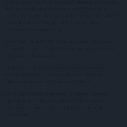
A CIB Bank 200 000 forint egyszeri jóváírást ad a támogatott
hitel mellé, miközben az éves kamat 2,95 százalék. A
pénzintézet egyes lakossági számlacsomagok havi díját is
elengedi a futamidő végéig – de legkésőbb a hitel
visszafizetésének időpontjáig.
Az UniCredit Bank 250 000 forint egyszeri jóváírást ad az
Otthon Startnál a feltételek teljesülésekor, miközben az
éves kamat 2,80 százalék.
A Raiffeisen Bank 200 000 forint egyszeri jóváírást ad a
feltételek teljesítése esetén, miközben több induló
díjkedvezmény is elérhető a pénzintézetnél.
A K&H 200 000 forint jóváírást ad az Otthon Starthoz
kapcsolódóan. Ez viszont további 120 000 forinttal
egészülhet ki akkor a ketten, új ügyfélként igénylik a
konstrukciót.