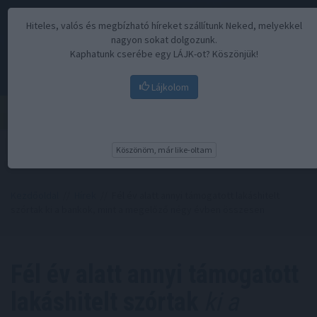
Hiteles, valós és megbízható híreket szállítunk Neked, melyekkel
nagyon sokat dolgozunk.
Kaphatunk cserébe egy LÁJK-ot? Köszönjük!
Lájkolom
Menü
Köszönöm, már like-oltam
Kezdőoldal
//
Hírek
// Fél év alatt annyi támogatott lakáshitelt
szórtak ki a bankok, mint a megelőző négy évben összesen
Fél év alatt annyi támogatott
lakáshitelt szórtak
ki a