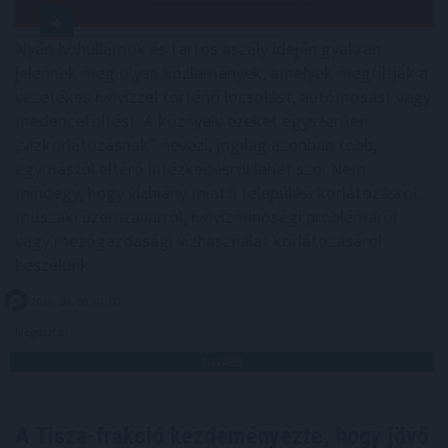
Nyári hőhullámok és tartós aszály idején gyakran
jelennek meg olyan közlemények, amelyek megtiltják a
vezetékes ivóvízzel történő locsolást, autómosást vagy
medencetöltést. A köznyelv ezeket egyszerűen
„vízkorlátozásnak” nevezi, jogilag azonban több,
egymástól eltérő intézkedésről lehet szó. Nem
mindegy, hogy vízhiány miatti települési korlátozásról,
műszaki üzemzavarról, ivóvízminőségi problémáról
vagy mezőgazdasági vízhasználat korlátozásáról
beszélünk.
2026. 08. 06. 01:00
Megosztás:
TOVÁBB
A Tisza-frakció kezdeményezte, hogy jövő