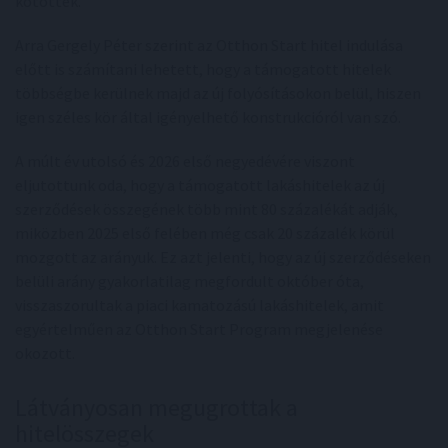
kötöttek.
Arra Gergely Péter szerint az Otthon Start hitel indulása
előtt is számítani lehetett, hogy a támogatott hitelek
többségbe kerülnek majd az új folyósításokon belül, hiszen
igen széles kör által igényelhető konstrukcióról van szó.
A múlt év utolsó és 2026 első negyedévére viszont
eljutottunk oda, hogy a támogatott lakáshitelek az új
szerződések összegének több mint 80 százalékát adják,
miközben 2025 első felében még csak 20 százalék körül
mozgott az arányuk. Ez azt jelenti, hogy az új szerződéseken
belüli arány gyakorlatilag megfordult október óta,
visszaszorultak a piaci kamatozású lakáshitelek, amit
egyértelműen az Otthon Start Program megjelenése
okozott.
Látványosan megugrottak a
hitelösszegek