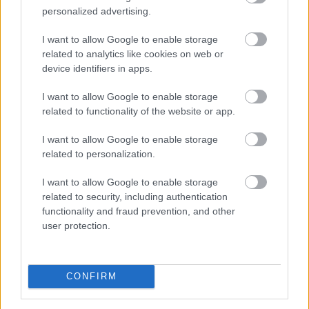
szakértők támogatásával történik.
personalized advertising.
2026. 08. 06. 03:00
I want to allow Google to enable storage
related to analytics like cookies on web or
Megosztás:
device identifiers in apps.
TOVÁBB
I want to allow Google to enable storage
related to functionality of the website or app.
Így kaphat egy magyar nyugdíjas
I want to allow Google to enable storage
olcsóbban
gyógyszert - 7 lehetőség
related to personalization.
I want to allow Google to enable storage
related to security, including authentication
functionality and fraud prevention, and other
user protection.
CONFIRM