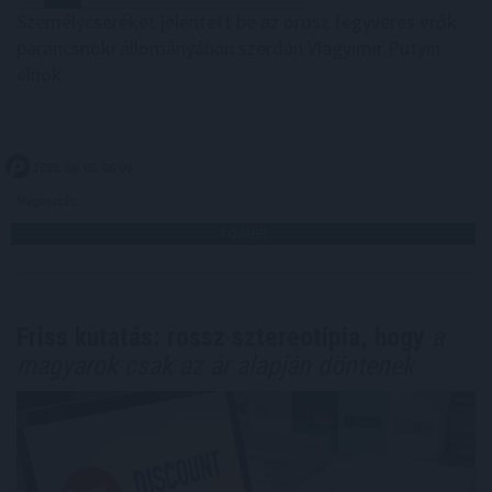
Személycseréket jelentett be az orosz fegyveres erők
parancsnoki állományában szerdán Vlagyimir Putyin
elnök.
2026. 08. 06. 06:00
Megosztás:
TOVÁBB
Friss kutatás: rossz sztereotípia, hogy
a
magyarok csak az ár alapján döntenek