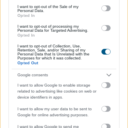
consent section.
I want to opt-out of the Sale of my
Personal Data.
Opted In
I want to opt-out of processing my
Personal Data for Targeted Advertising.
Opted In
I want to opt-out of Collection, Use,
Retention, Sale, and/or Sharing of my
Personal Data that Is Unrelated with the
Purposes for which it was collected.
Opted Out
Az átláthatóság, a szakmai minőség és a verseny
Google consents
erősítése érdekében új marketing és kommunikációs
ügynökségi struktúrát alakít ki a Szerencsejáték Zrt. A
I want to allow Google to enable storage
társaság a következő időszakban több lépcsőben
related to advertising like cookies on web or
meghirdetett pályázatokon keresztül választja ki a
device identifiers in apps.
marketing-, a média-, a nyomdai, a PR, a social,
I want to allow my user data to be sent to
valamint a rendezvényszervező ügynökségeit. Az új
Google for online advertising purposes.
rendszer kialakítása a szakmai ajánlások és piaci
visszajelzések figyelembevételével, független
I want to allow Google to send me