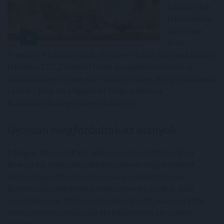
lakáshitelek
felvételében
az Otthon
Start
Program. A bankok a 2025 októbere és 2026 márciusa közötti
fél évben 1272,7 milliárd forint összegben kötöttek új
szerződéseket támogatott lakáshitelekre, ami példátlannak
számít – hívja fel a figyelmet Gergely Péter, a
BiztosDöntés.hu pénzügyi szakértője.
Gyorsan megfordultak az arányok
A Magyar Nemzeti Bank adatai szerint az Otthon Start
bevezetése előtti időszakban majdnem négy év kellett
ahhoz, hogy ehhez hasonló összegű, kedvezményes
kamatozású lakáshitelt értékesítsenek a bankok. 2021
szeptembere és 2025 szeptembere között összesen 1293
milliárd forintnyi támogatott lakáshiteles szerződést