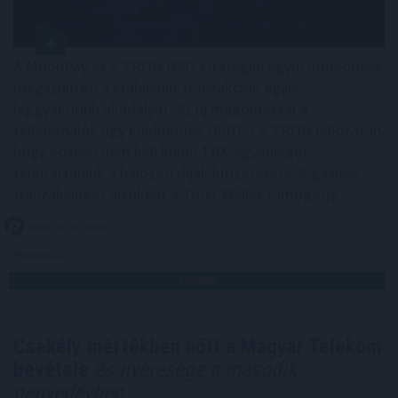
A MoonPay és a TRON DAO stratégiai együttműködése
megszünteti a stabilcoin-tranzakciók egyik
leggyakoribb akadályát. Az új megoldással a
felhasználók úgy küldhetnek USDT-t a TRON hálózatán,
hogy közben nem kell külön TRX-egyenleget
fenntartaniuk a hálózati díjak kifizetésére. A gasless
tranzakciókat elsőként a Trust Wallet támogatja.
2026. 08. 06. 08:00
Megosztás:
TOVÁBB
Csekély mértékben nőtt a Magyar Telekom
bevétele
és nyeresége a második
negyedévben