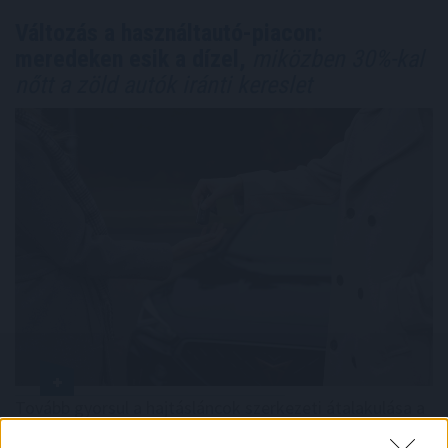
Változás a használtautó-piacon:
meredeken esik a dízel,
miközben 30%-kal
nőtt a zöld autók iránti kereslet
Tovább gyorsul a hajtásláncok szerkezeti átalakulása a
hazai használtautó-piacon a Használtautó.hu