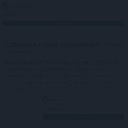
2026. 08. 06. 00:05
Megosztás:
TOVÁBB
Csökkenti a reaktor teljesítményét
a krskói
atomerőmű
Szerda éjszakától fokozatosan csökkenti reaktorának
teljesítményét a szlovén-horvát tulajdonú Krsko
Atomerőmű (NEK) a Száva alacsony vízhozama és
magas vízhőmérséklete miatt - közölte az erőmű
vezetése.
2026. 08. 05. 23:00
Megosztás:
TOVÁBB