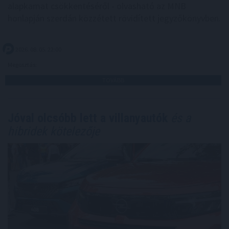
alapkamat csökkentéséről - olvasható az MNB
honlapján szerdán közzétett rövidített jegyzőkönyvben.
2026. 08. 05. 22:00
Megosztás:
TOVÁBB
Jóval olcsóbb lett a villanyautók
és a
hibridek kötelezője