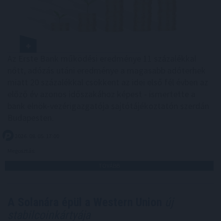
Az Erste Bank működési eredménye 11 százalékkal
nőtt, adózás utáni eredménye a magasabb adóterhek
miatt 20 százalékkal csökkent az idei első fél évben az
előző év azonos időszakához képest - ismertette a
bank elnök-vezérigazgatója sajtótájékoztatón szerdán
Budapesten.
2026. 08. 05. 17:00
Megosztás:
TOVÁBB
A Solanára épül a Western Union
új
stabilcoinkártyája