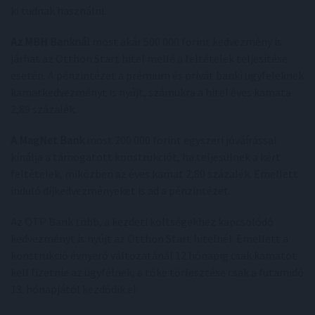
ki tudnak használni.
Az MBH Banknál
most akár 500 000 forint kedvezmény is
járhat az Otthon Start hitel mellé a feltételek teljesítése
esetén. A pénzintézet a prémium és privát banki ügyfeleknek
kamatkedvezményt is nyújt, számukra a hitel éves kamata
2,89 százalék.
A MagNet Bank
most 200 000 forint egyszeri jóváírással
kínálja a támogatott konstrukciót, ha teljesülnek a kért
feltételek, miközben az éves kamat 2,80 százalék. Emellett
induló díjkedvezményeket is ad a pénzintézet.
Az OTP Bank több, a kezdeti költségekhez kapcsolódó
kedvezményt is nyújt az Otthon Start hitelnél. Emellett a
konstrukció évnyerő változatánál 12 hónapig csak kamatot
kell fizetnie az ügyfélnek, a tőke törlesztése csak a futamidő
13. hónapjától kezdődik el.