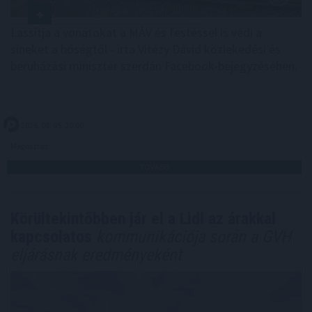
Lassítja a vonatokat a MÁV és festéssel is védi a
síneket a hőségtől - írta Vitézy Dávid közlekedési és
beruházási miniszter szerdán Facebook-bejegyzésében.
2026. 08. 05. 20:00
Megosztás:
TOVÁBB
Körültekintőbben jár el a Lidl az árakkal
kapcsolatos
kommunikációja során a GVH
eljárásnak eredményeként