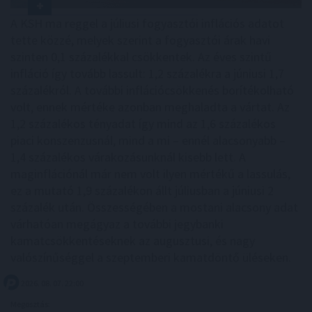
A KSH ma reggel a júliusi fogyasztói inflációs adatot
tette közzé, melyek szerint a fogyasztói árak havi
szinten 0,1 százalékkal csökkentek. Az éves szintű
infláció így tovább lassult: 1,2 százalékra a júniusi 1,7
százalékról. A további inflációcsökkenés borítékolható
volt, ennek mértéke azonban meghaladta a vártat. Az
1,2 százalékos tényadat így mind az 1,6 százalékos
piaci konszenzusnál, mind a mi – ennél alacsonyabb –
1,4 százalékos várakozásunknál kisebb lett. A
maginflációnál már nem volt ilyen mértékű a lassulás,
ez a mutató 1,9 százalékon állt júliusban a júniusi 2
százalék után. Összességében a mostani alacsony adat
várhatóan megágyaz a további jegybanki
kamatcsökkentéseknek az augusztusi, és nagy
valószínűséggel a szeptemberi kamatdöntő üléseken.
2026. 08. 07. 22:00
Megosztás: