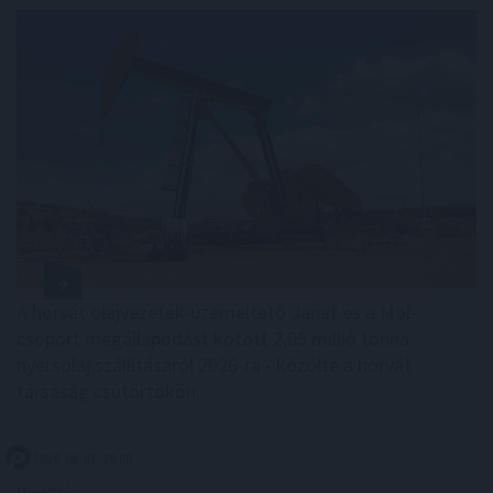
A horvát olajvezeték-üzemeltető Janaf és a Mol-
csoport megállapodást kötött 2,05 millió tonna
nyersolaj szállításáról 2026-ra - közölte a horvát
társaság csütörtökön.
2026. 08. 07. 20:00
Megosztás: