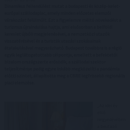
Dinamikus fellendülést mutat a budapesti és közép-kelet-
európai szállodapiac, amely minden előzetes elemzői
várakozást felülmúlt. Ezt a figyelemre méltó növekedést a
turizmus újraindulása hajtja, ami elsősorban a belföldi
kereslet újbóli megjelenésével, a nemzetközi utazók
visszatérésével és a turisták utazási szokásainak
átalakulásával magyarázható. Budapest továbbra is a régió
egyik leglátogatottabb célpontja, emellett a befektetői
bizalom országszerte erősödik, a szállodai szektor
teljesítménye pedig egyre inkább megközelíti a pandémia
előtti szintet, állapította meg a CBRE legfrissebb regionális
piaci elemzése.
„Az idei év
első
negyedévében
a beutazó