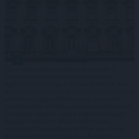
Míg év elején sokan attól tartottak, hogy idén is
jelentős drágulás lesz a lakáspiacon, mostanra
egyértelművé vált, hogy az árrobbanás kifulladt, és a
piac a fokozatos normalizálódás irányába mozdult el. A
vásárlók közül egyre többen kivárnak, alaposabban
összehasonlítják a kínálatot, és hosszabb ideig keresik
a megfelelő ingatlant – derül ki a legfrissebb Zenga
Ingatlan Radarból. Bár 2026 júliusában tovább
emelkedtek a lakóingatlanok hirdetési árai, az éves
árnövekedés üteme országosan és Budapesten is