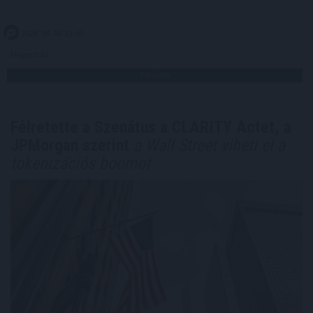
2026. 08. 08. 01:00
Megosztás:
TOVÁBB
Félretette a Szenátus a CLARITY Actet, a
JPMorgan szerint
a Wall Street viheti el a
tokenizációs boomot