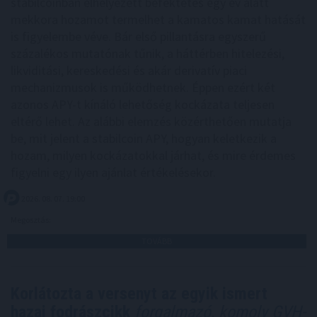
stabilcoinban elhelyezett befektetés egy év alatt
mekkora hozamot termelhet a kamatos kamat hatását
is figyelembe véve. Bár első pillantásra egyszerű
százalékos mutatónak tűnik, a háttérben hitelezési,
likviditási, kereskedési és akár derivatív piaci
mechanizmusok is működhetnek. Éppen ezért két
azonos APY-t kínáló lehetőség kockázata teljesen
eltérő lehet. Az alábbi elemzés közérthetően mutatja
be, mit jelent a stabilcoin APY, hogyan keletkezik a
hozam, milyen kockázatokkal járhat, és mire érdemes
figyelni egy ilyen ajánlat értékelésekor.
2026. 08. 07. 19:00
Megosztás:
TOVÁBB
Korlátozta a versenyt az egyik ismert
hazai fodrászcikk
forgalmazó, komoly GVH-