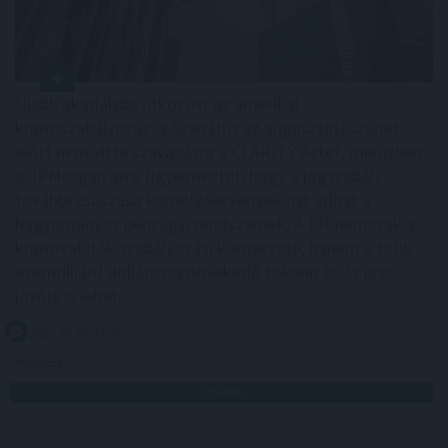
Újabb akadályba ütközött az amerikai
kriptoszabályozás: a Szenátus az augusztusi szünet
előtt nem vitte szavazásra a CLARITY Actet, miközben
a JPMorgan arra figyelmeztet, hogy a jogszabály
további csúszása komoly versenyelőnyt adhat a
hagyományos pénzügyi rendszernek. A tét nemcsak a
kriptovaluták szabályozási környezete, hanem a több
ezermilliárd dollárosra növekedő tokenizációs piac
jövője is lehet.
2026. 08. 07. 23:59
Megosztás:
TOVÁBB