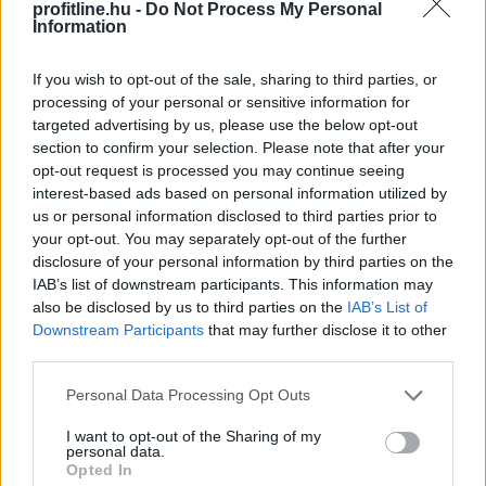
profitline.hu -
Do Not Process My Personal
2026. 08. 08. 04:00
Information
Megosztás:
TOVÁBB
If you wish to opt-out of the sale, sharing to third parties, or
processing of your personal or sensitive information for
targeted advertising by us, please use the below opt-out
section to confirm your selection. Please note that after your
Új tudományos tény: A futás mellett
az
opt-out request is processed you may continue seeing
agyadat is futtatni kell
interest-based ads based on personal information utilized by
us or personal information disclosed to third parties prior to
your opt-out. You may separately opt-out of the further
disclosure of your personal information by third parties on the
IAB’s list of downstream participants. This information may
also be disclosed by us to third parties on the
IAB’s List of
Downstream Participants
that may further disclose it to other
third parties.
Please note that this website/app uses one or more Google
Personal Data Processing Opt Outs
services and may gather and store information including but
not limited to your visit or usage behaviour. You may click to
I want to opt-out of the Sharing of my
personal data.
grant or deny consent to Google and its third-party tags to
Opted In
use your data for below specified purposes in below Google