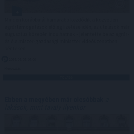
Minden korábbinál hamarabb kezdődik a közvetlen
agrártámogatások előlegfizetése idén, az utalások már
augusztus közepén indulhatnak - jelentette be az agrár-
és élelmiszer-gazdasági miniszter videóüzenetben
pénteken.
2026. 08. 08. 07:00
Megosztás:
TOVÁBB
Ebben a megyében már olcsóbbak
a
lakások, mint tavaly ilyenkor