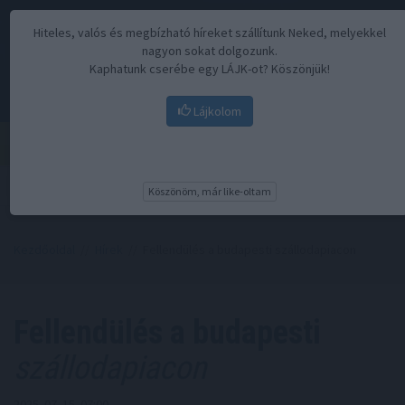
Hiteles, valós és megbízható híreket szállítunk Neked, melyekkel
nagyon sokat dolgozunk.
Kaphatunk cserébe egy LÁJK-ot? Köszönjük!
Lájkolom
Menü
Köszönöm, már like-oltam
Kezdőoldal
//
Hírek
// Fellendülés a budapesti szállodapiacon
Fellendülés a budapesti
szállodapiacon
2025. 07. 15. 07:00