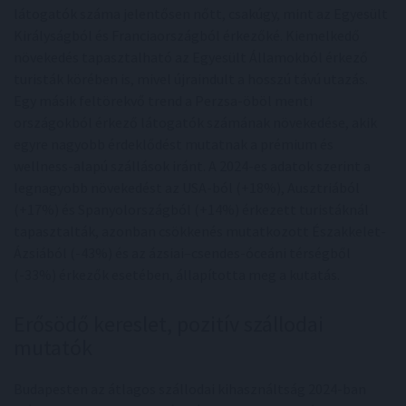
látogatók száma jelentősen nőtt, csakúgy, mint az Egyesült
Királyságból és Franciaországból érkezőké. Kiemelkedő
növekedés tapasztalható az Egyesült Államokból érkező
turisták körében is, mivel újraindult a hosszú távú utazás.
Egy másik feltörekvő trend a Perzsa-öböl menti
országokból érkező látogatók számának növekedése, akik
egyre nagyobb érdeklődést mutatnak a prémium és
wellness-alapú szállások iránt. A 2024-es adatok szerint a
legnagyobb növekedést az USA-ból (+18%), Ausztriából
(+17%) és Spanyolországból (+14%) érkezett turistáknál
tapasztalták, azonban csökkenés mutatkozott Északkelet-
Ázsiából (-43%) és az ázsiai–csendes-óceáni térségből
(-33%) érkezők esetében, állapította meg a kutatás.
Erősödő kereslet, pozitív szállodai
mutatók
Budapesten az átlagos szállodai kihasználtság 2024-ban