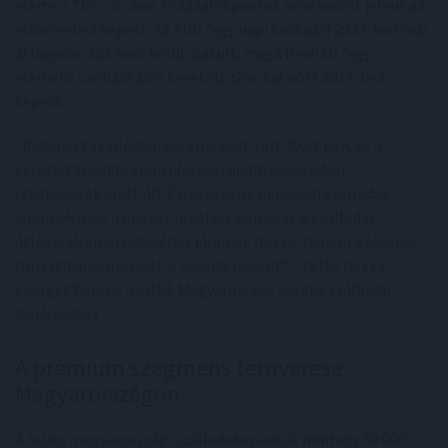
elérte a 71%-ot, ami 4 százalékpontos növekedést jelent az
előző évhez képest. Az ADR (egy napi szobaár) 2024-ben már
átlagosan 123 euró körül alakult, míg a RevPAR (egy
elérhető szobára jutó bevétel) 22%-kal nőtt 2019-hez
képest.
„Budapest szállodapiaca erős évet zárt 2024-ben, és a
kereslet további élénkülésével újabb növekedési
lehetőségek előtt áll. Évről évre új, minőségi szállodák
jelennek meg a piacon, amelyek nemcsak a szállodai
átlagárak emelkedéséhez járulnak hozzá, hanem a főváros
turisztikai vonzerejét is tovább növelik” – tette hozzá
Csörget Balázs, a CBRE Magyarország vezető szállodai
tanácsadója.
A prémium szegmens térnyerése
Magyarországon
A teljes magyarországi szállodakapacitás mintegy 60 000