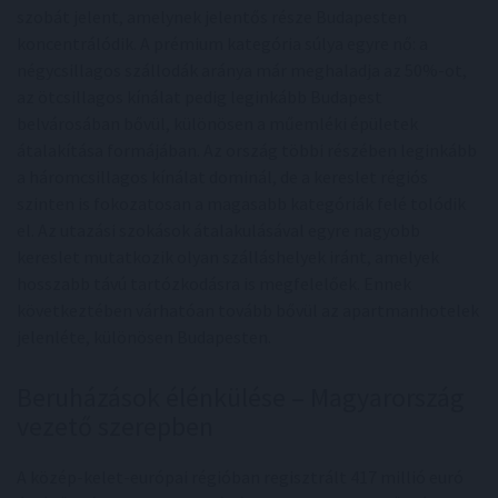
szobát jelent, amelynek jelentős része Budapesten
koncentrálódik. A prémium kategória súlya egyre nő: a
négycsillagos szállodák aránya már meghaladja az 50%-ot,
az ötcsillagos kínálat pedig leginkább Budapest
belvárosában bővül, különösen a műemléki épületek
átalakítása formájában. Az ország többi részében leginkább
a háromcsillagos kínálat dominál, de a kereslet régiós
szinten is fokozatosan a magasabb kategóriák felé tolódik
el. Az utazási szokások átalakulásával egyre nagyobb
kereslet mutatkozik olyan szálláshelyek iránt, amelyek
hosszabb távú tartózkodásra is megfelelőek. Ennek
következtében várhatóan tovább bővül az apartmanhotelek
jelenléte, különösen Budapesten.
Beruházások élénkülése – Magyarország
vezető szerepben
A közép-kelet-európai régióban regisztrált 417 millió euró