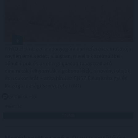
A FAO élelmiszer-alapanyagárainak referenciamutatója
enyhén emelkedett júliusban, mivel a közelmúltbeli
hőhullámok és az energiapiacon tapasztalható
dinamikák felnyomták a gabonafélék, a növényi olajok
és a cukor árát – adta hírül az ENSZ Élelmezésügyi és
Mezőgazdasági Szervezete (FAO).
2026. 08. 08. 05:00
Megosztás:
TOVÁBB