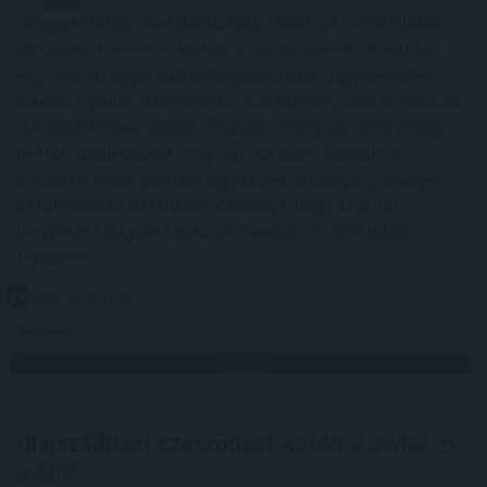
Magyarország energiaellátása stabil, az ivóvízellátás
biztosított, ezért feloldják a rendkívüli intézkedések
egy részét, ugyanakkor folyamatosan figyelemmel
kísérik a paksi atomerőmű működését, ahol a mostani
vízállásjelzések alapján "halvány esély van arra", hogy
hétfőn újraindulhat még egy turbina - közölte a
miniszterelnök pénteki sajtótájékoztatóján, amelyen
azzal vádolta az Orbán-kormányt, hogy drámai
helyzetet hagyott hátra az energia- és vízellátás
területén.
2026. 08. 07. 21:00
Megosztás:
TOVÁBB
Olajszállítási szerződést
kötött a Janaf és
a Mol