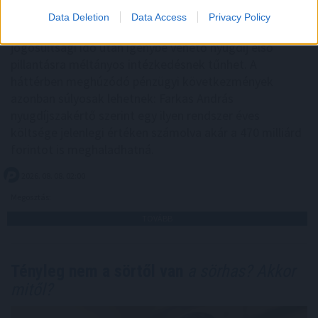
Data Deletion
Data Access
Privacy Policy
A férfiak számára is megnyitott, negyven év
jogosultsági idő után igénybe vehető nyugdíj első
pillantásra méltányos intézkedésnek tűnhet. A
háttérben meghúzódó pénzügyi következmények
azonban súlyosak lehetnek: Farkas András
nyugdíjszakértő szerint egy ilyen rendszer éves
költsége jelenlegi értéken számolva akár a 470 milliárd
forintot is meghaladhatná.
2026. 08. 08. 02:00
Megosztás:
TOVÁBB
Tényleg nem a sörtől van
a sörhas? Akkor
mitől?