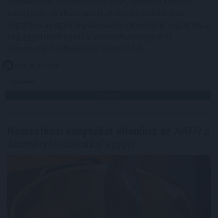
termékeinek viszonteladási árait, valamint területi
korlátozást is alkalmazott. A viszonteladási árak
rögzítése az egyik legsúlyosabb versenyjogi jogsértés, a
cég együttműködött a versenyhatósággal és
előremutató vállalásokat ajánlott fel.
2026. 08. 07. 18:00
Megosztás:
TOVÁBB
Nemzetközi konyhákat ellenőriz az
NKFH a
kormányhivatalokkal együtt