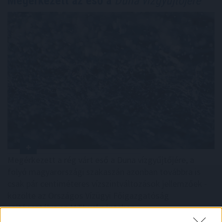
Megérkezett az eső a
Duna vízgyűjtőjére
Megérkezett a rég várt eső a Duna vízgyűjtőjére, a
folyó magyarországi szakaszán azonban továbbra is
csak pár centiméteres vízszintváltozások jellemzőek -
közölte az Országos Vízügyi Főigazgatóság
sajtóosztálya az MTI-vel pénteken.