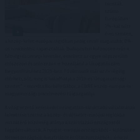
turisták
száma
Európában
2%-kal nőtt
éves szinten,
a közép-kelet-európai régióban pedig ennél magasabb, 8%-
os növekedést tapasztaltak. Budapesten különösen erős a
hétvégi és ünnepi kereslet, emellett az egyre népszerűbb
előszezon és utószezon is hozzájárul a látogatószám
kiegyenlítéséhez 2025-ben. Fővárosunk már az év végéig
elérheti, sőt, meg is haladhatja a 2019-es látogatottsági
szintet” – mondta Borbély Gábor, a CBRE közép-európai és
magyarországi piacelemzési főigazgatója.
A világ vezető kereskedelmi ingatlan-tanácsadó vállalatának
felmérése szerint a közép- és délkelet-európai régiókba
visszatérő közönség aránya a származási országoktól
függően változik. A nyugat-európai országokból – különösen
Németországból, Ausztriából és Olaszországból – érkező