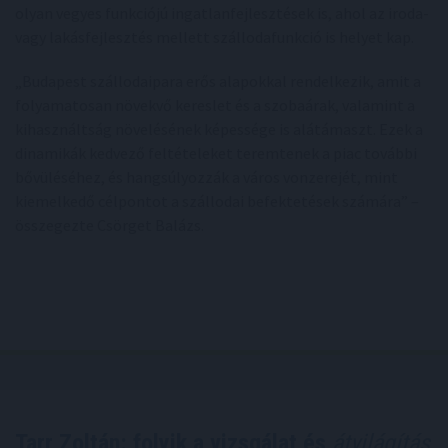
olyan vegyes funkciójú ingatlanfejlesztések is, ahol az iroda-
vagy lakásfejlesztés mellett szállodafunkció is helyet kap.
„Budapest szállodaipara erős alapokkal rendelkezik, amit a
folyamatosan növekvő kereslet és a szobaárak, valamint a
kihasználtság növelésének képessége is alátámaszt. Ezek a
dinamikák kedvező feltételeket teremtenek a piac további
bővüléséhez, és hangsúlyozzák a város vonzerejét, mint
kiemelkedő célpontot a szállodai befektetések számára” –
összegezte Csörget Balázs.
Tarr Zoltán: folyik a vizsgálat és
átvilágítás