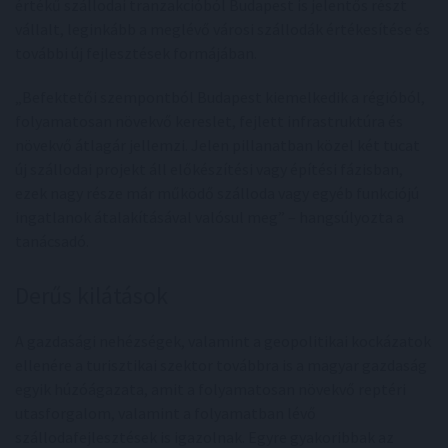
értékű szállodai tranzakcióból Budapest is jelentős részt
vállalt, leginkább a meglévő városi szállodák értékesítése és
további új fejlesztések formájában.
„Befektetői szempontból Budapest kiemelkedik a régióból,
folyamatosan növekvő kereslet, fejlett infrastruktúra és
növekvő átlagár jellemzi. Jelen pillanatban közel két tucat
új szállodai projekt áll előkészítési vagy építési fázisban,
ezek nagy része már működő szálloda vagy egyéb funkciójú
ingatlanok átalakításával valósul meg” – hangsúlyozta a
tanácsadó.
Derűs kilátások
A gazdasági nehézségek, valamint a geopolitikai kockázatok
ellenére a turisztikai szektor továbbra is a magyar gazdaság
egyik húzóágazata, amit a folyamatosan növekvő reptéri
utasforgalom, valamint a folyamatban lévő
szállodafejlesztések is igazolnak. Egyre gyakoribbak az