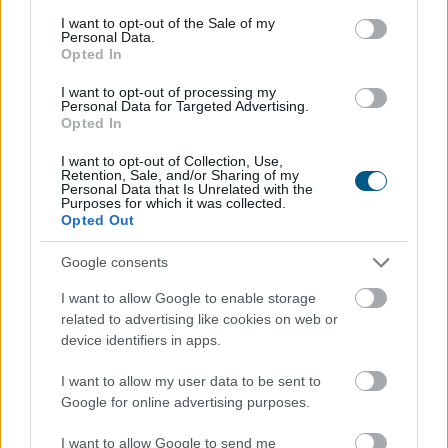
consent section.
I want to opt-out of the Sale of my
Personal Data.
Opted In
I want to opt-out of processing my
Personal Data for Targeted Advertising.
Opted In
I want to opt-out of Collection, Use,
Retention, Sale, and/or Sharing of my
Közismert, hogy a rendszeres mozgás védi a szív- és
Personal Data that Is Unrelated with the
Purposes for which it was collected.
érrendszert. Kevesebben tudják azonban, hogy a
Opted Out
szellemi fittség megőrzéséhez a fizikai edzés
önmagában nem mindig elegendő .
Google consents
I want to allow Google to enable storage
2026. 08. 08. 03:00
related to advertising like cookies on web or
device identifiers in apps.
Megosztás:
TOVÁBB
I want to allow my user data to be sent to
Google for online advertising purposes.
I want to allow Google to send me