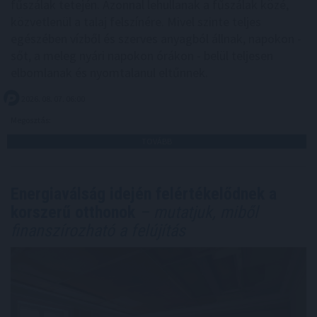
fűszálak tetején. Azonnal lehullanak a fűszálak közé,
közvetlenül a talaj felszínére. Mivel szinte teljes
egészében vízből és szerves anyagból állnak, napokon -
sőt, a meleg nyári napokon órákon - belül teljesen
elbomlanak és nyomtalanul eltűnnek.
2026. 08. 07. 06:00
Megosztás:
TOVÁBB
Energiaválság idején felértékelődnek a
korszerű otthonok
– mutatjuk, miből
finanszírozható a felújítás