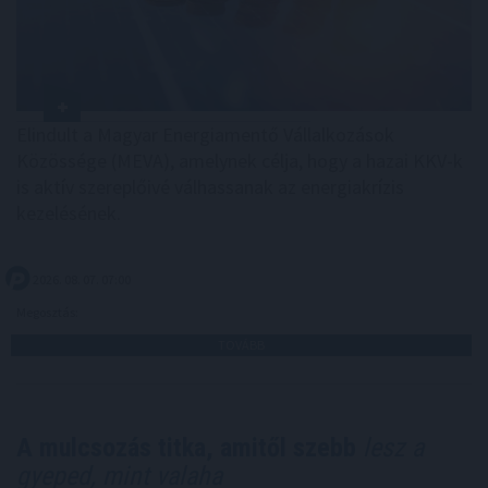
Elindult a Magyar Energiamentő Vállalkozások
Közössége (MEVA), amelynek célja, hogy a hazai KKV-k
is aktív szereplőivé válhassanak az energiakrízis
kezelésének.
2026. 08. 07. 07:00
Megosztás:
TOVÁBB
A mulcsozás titka, amitől szebb
lesz a
gyeped, mint valaha