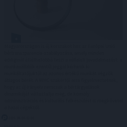
Magyarországon is új korszakot hoz az Európai Unió
bértranszparencia-szabályozása, amely minden
eddiginél átláthatóbbá teszi a vállalati javadalmazást: a
munkavállalók ezentúl joggal kérhetik ki
munkáltatójuktól az azonos értékű munkát végzők
átlagos bérét. A WHC szakértői arra figyelmeztetnek,
hogy az új irányelv nemcsak a bértárgyalások
dinamikáját változtatja meg, de komoly
adminisztrációs és kulturális felkészülést is megkövetel
a hazai cégektől.
2026. 08. 06. 22:00
Megosztás: