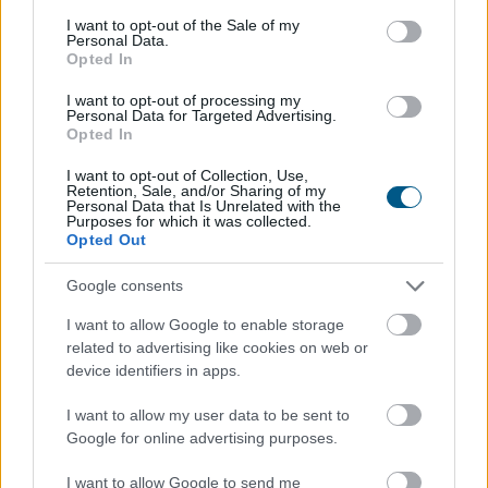
consent section.
I want to opt-out of the Sale of my
Personal Data.
Opted In
I want to opt-out of processing my
Personal Data for Targeted Advertising.
Opted In
I want to opt-out of Collection, Use,
Retention, Sale, and/or Sharing of my
Personal Data that Is Unrelated with the
Purposes for which it was collected.
Opted Out
A 2026-os nyár második hőkupolája ismét jelentősen
Google consents
növelte a klímák használatát. A hűtés helyszínenként
I want to allow Google to enable storage
átlagosan napi 4,29 kWh energiát igényelt a Daikin
related to advertising like cookies on web or
klímákat és hőszivattyúkat vezérlő Onecta alkalmazás
device identifiers in apps.
anonim, országos használati adatai szerint.
I want to allow my user data to be sent to
2026. 08. 07. 01:00
Google for online advertising purposes.
Megosztás:
I want to allow Google to send me