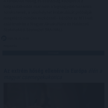
A rendkívüli hőség és szárazság közepette a
halgazdálkodók már nem a legnagyobb hozamra
törekszenek, a vészhelyzet kialakulását próbálják
megelőzni minden eszközzel - közölte az MTI-vel
csütörtökön a Magyar Akvakultúra és Halászati
Szakmaközi Szervezet (MA-HAL).
2026. 08. 06. 21:00
Megosztás:
TOVÁBB
Az extrém hőség ellenére is Európa
élén a
magyar csemegekukorica