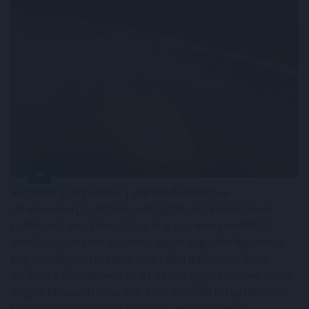
A kormány augusztus 1-jén módosította a
villamosenergia-ellátási válsághelyzet kezelésének
szabályait, ami jól mutatja, hogy az energiaellátást
érintő kockázatok kezelése egyre nagyobb figyelmet
kap szabályozói oldalról is. A rekordalacsony dunai
vízállás, a hőhullámok és az aszály egyértelművé teszik,
hogy a klímaváltozás már nem jövőbeli forgatókönyv:
kézzelfogható üzleti kockázat, amely a hazai