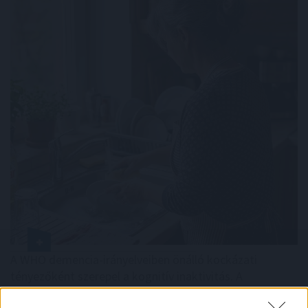
A WHO demencia-irányelveiben önálló kockázati
tényezőként szerepel a kognitív inaktivitás. A
dokumentum rámutat: az egész életen át tartó