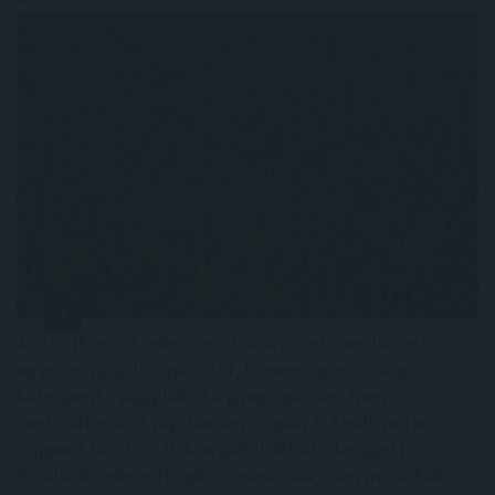
A robotfűnyíró mikro-nyírása: A robot nem hetente
egyszer nyírja le a pázsitot, hanem naponta vagy
kétnaponta végighalad a gyep egészén. Nem
centimétereket vág, hanem csupán 1-2 millimétert
csippent le a fűszálak végéből. Mivel a levágott
darabkák mikroszkopikus méretűek, nem maradnak a