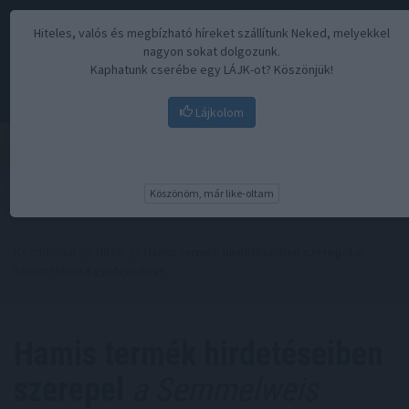
Hiteles, valós és megbízható híreket szállítunk Neked, melyekkel
nagyon sokat dolgozunk.
Kaphatunk cserébe egy LÁJK-ot? Köszönjük!
Lájkolom
Menü
Köszönöm, már like-oltam
Kezdőoldal
//
Hírek
// Hamis termék hirdetéseiben szerepel a
Semmelweis Egyetem neve
Hamis termék hirdetéseiben
szerepel
a Semmelweis