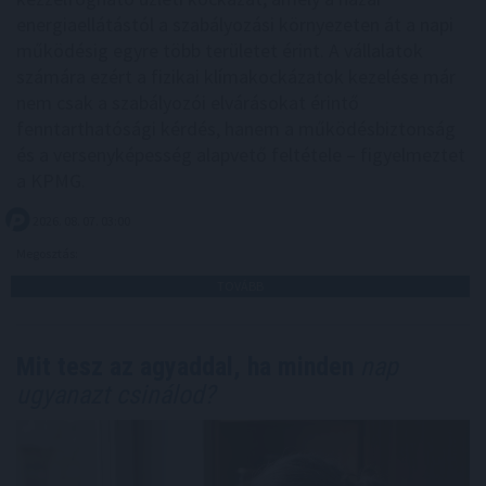
energiaellátástól a szabályozási környezeten át a napi
működésig egyre több területet érint. A vállalatok
számára ezért a fizikai klímakockázatok kezelése már
nem csak a szabályozói elvárásokat érintő
fenntarthatósági kérdés, hanem a működésbiztonság
és a versenyképesség alapvető feltétele – figyelmeztet
a KPMG.
2026. 08. 07. 03:00
Megosztás:
TOVÁBB
Mit tesz az agyaddal, ha minden
nap
ugyanazt csinálod?