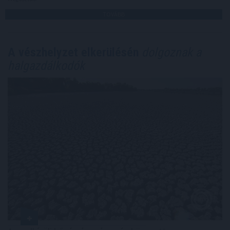
TOVÁBB
A vészhelyzet elkerülésén
dolgoznak a
halgazdálkodók