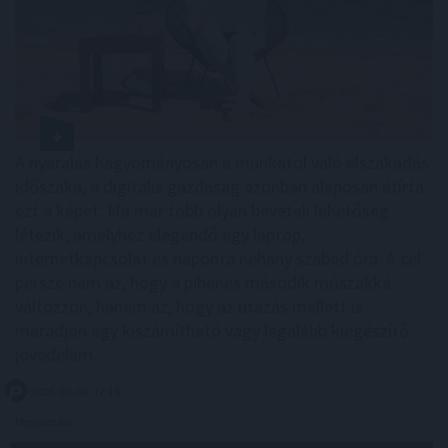
A nyaralás hagyományosan a munkától való elszakadás
időszaka, a digitális gazdaság azonban alaposan átírta
ezt a képet. Ma már több olyan bevételi lehetőség
létezik, amelyhez elegendő egy laptop,
internetkapcsolat és naponta néhány szabad óra. A cél
persze nem az, hogy a pihenés második műszakká
változzon, hanem az, hogy az utazás mellett is
maradjon egy kiszámítható vagy legalább kiegészítő
jövedelem.
2026. 08. 06. 17:15
Megosztás: