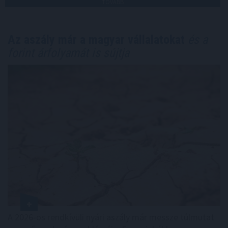
TOVÁBB
Az aszály már a magyar vállalatokat
és a
forint árfolyamát is sújtja
A 2026-os rendkívüli nyári aszály már messze túlmutat