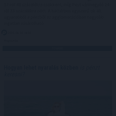
57-ről 48 százalékra csökkent, míg Pest vármegyéé 24-
ről 33 százalékra nőtt. A háttérben egyszerű ok áll:
ugyanabból a pénzből az agglomerációban nagyobb
ingatlan vásárolható.
2026. 08. 06. 18:00
Megosztás:
TOVÁBB
Hogyan lehet nyaralás közben
is pénzt
keresni?