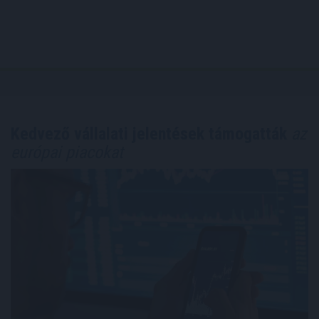
Kedvező vállalati jelentések támogatták
az
európai piacokat