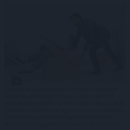
A felsőoktatási ponthatárok kihirdetése utáni hetek
jelentik az albérletpiaci főszezont, ekkor egyszerre
jelennek meg nagyobb számban a lakást kereső diákok,
miközben a tulajdonosok egy része is erre az időszakra
időzíti kiadó ingatlanának meghirdetését. Az idei
szezon első tíz napjának adatai alapján az idei roham