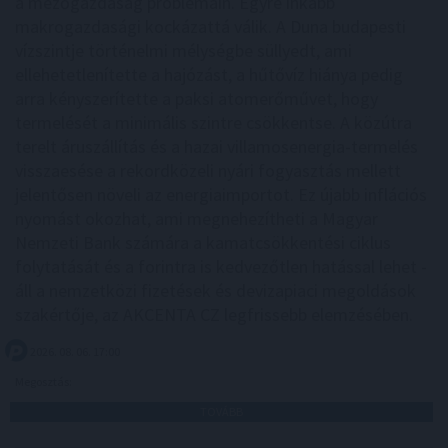
a mezőgazdaság problémáin. Egyre inkább
makrogazdasági kockázattá válik. A Duna budapesti
vízszintje történelmi mélységbe süllyedt, ami
ellehetetlenítette a hajózást, a hűtővíz hiánya pedig
arra kényszerítette a paksi atomerőművet, hogy
termelését a minimális szintre csökkentse. A közútra
terelt áruszállítás és a hazai villamosenergia-termelés
visszaesése a rekordközeli nyári fogyasztás mellett
jelentősen növeli az energiaimportot. Ez újabb inflációs
nyomást okozhat, ami megnehezítheti a Magyar
Nemzeti Bank számára a kamatcsökkentési ciklus
folytatását és a forintra is kedvezőtlen hatással lehet -
áll a nemzetközi fizetések és devizapiaci megoldások
szakértője, az AKCENTA CZ legfrissebb elemzésében.
2026. 08. 06. 17:00
Megosztás:
TOVÁBB