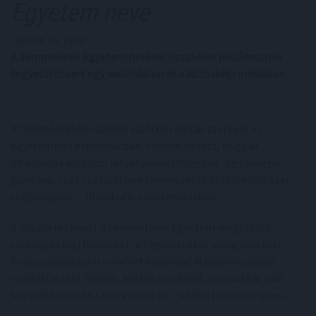
Egyetem neve
2025. 08. 29. 15:30
A Semmelweis Egyetem nevével visszaélve reklámoznak
fogyasztószert egy weboldalon és a közösségi médiában.
A hirdetésekben számos valótlan állítás szerepel az
egyetemmel kapcsolatban, többek között, hogy az
intézmény dolgozói látványosan lefogytak "egy magyar
gyártású, száz százalékban természetes összetevőjű szer
segítségével" - olvasható a közleményben.
A visszaélés miatt a Semmelweis Egyetem megteszi a
szükséges jogi lépéseket, a fogyasztókat pedig arra kéri,
hogy gyógyászati terméket kizárólag Magyarországon
engedélyezett helyről, legális forrásból, orvosukkal való
konzultáció után szerezzenek be - írták a közleményben.