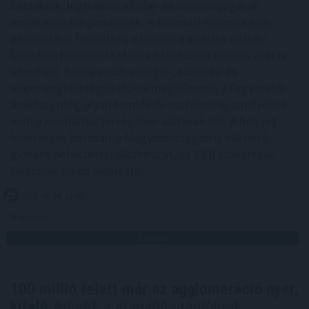
beszélünk, legtöbben az olaj- és üzemanyagárak
emelkedésére gondolnak. A Hormuzi-szoros körüli
geopolitikai feszültség azonban a globális ellátási
láncokon keresztül számos hétköznapi termék árát is
növelheti. A magasabb energia-, szállítási és
alapanyagköltségek idővel megjelennek a fogyasztói
árakban, még olyan termékek esetében is, amelyeket
nem a konfliktus térségében állítanak elő. A helyzet
lehetséges hatásait a Magyarországon is elérhető
globális befektetési alkalmazás, az XTB szakértője,
Leisztner Dávid elemezte.
2026. 08. 06. 19:00
Megosztás:
TOVÁBB
100 millió felett már az agglomeráció nyer,
kifelé
tolódik a drágább ingatlanok