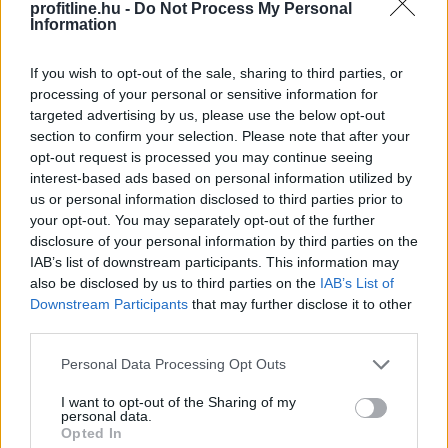
kognitív aktivitás — a tanulás, a mentálisan igényes
profitline.hu -
Do Not Process My Personal
feladatok és az új ingerek — szoros összefüggésben áll
Information
a szellemi hanyatlás alacsonyabb kockázatával .
If you wish to opt-out of the sale, sharing to third parties, or
2026. 08. 07. 02:00
processing of your personal or sensitive information for
targeted advertising by us, please use the below opt-out
Megosztás:
section to confirm your selection. Please note that after your
TOVÁBB
opt-out request is processed you may continue seeing
interest-based ads based on personal information utilized by
us or personal information disclosed to third parties prior to
Hőkupola bezárult: bajban
a klímát
your opt-out. You may separately opt-out of the further
disclosure of your personal information by third parties on the
használók is
IAB’s list of downstream participants. This information may
also be disclosed by us to third parties on the
IAB’s List of
Downstream Participants
that may further disclose it to other
third parties.
Please note that this website/app uses one or more Google
Personal Data Processing Opt Outs
services and may gather and store information including but
not limited to your visit or usage behaviour. You may click to
I want to opt-out of the Sharing of my
personal data.
grant or deny consent to Google and its third-party tags to
Opted In
use your data for below specified purposes in below Google