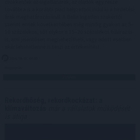
csökkentek az ingatlanárak, az eladók egy része
továbbra is a korábbi piaci helyzetből indul ki a hirdetési
árak meghatározásánál. A Balla Ingatlan szakértői
szerint ennek következtében még mindig gyakori az 5–
10 százalékos, sőt olykor a 15–20 százalékos túlárazás
is, ami jelentősen megnehezítheti, vagy adott esetben
akár lehetetlenné is teszi az értékesítést.
2026. 08. 07. 04:00
Megosztás:
TOVÁBB
Rekordhőség, rekordkockázat: a
klímaváltozás
már a vállalatok működését
is átírja