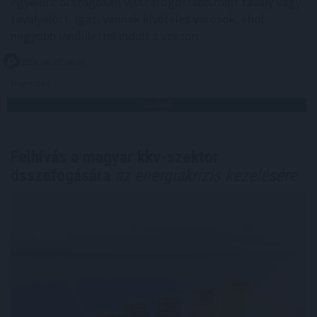
egyelőre országosan visszafogottabb mint tavaly vagy
tavalyelőtt. Igaz, vannak kivételes városok, ahol
nagyobb lendülettel indult a szezon.
2026. 08. 07. 08:00
Megosztás:
TOVÁBB
Felhívás a magyar kkv-szektor
összefogására
az energiakrízis kezelésére