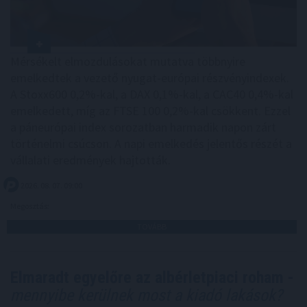
Mérsékelt elmozdulásokat mutatva többnyire
emelkedtek a vezető nyugat-európai részvényindexek.
A Stoxx600 0,2%-kal, a DAX 0,1%-kal, a CAC40 0,4%-kal
emelkedett, míg az FTSE 100 0,2%-kal csökkent. Ezzel
a páneurópai index sorozatban harmadik napon zárt
történelmi csúcson. A napi emelkedés jelentős részét a
vállalati eredmények hajtották.
2026. 08. 07. 09:00
Megosztás:
TOVÁBB
Elmaradt egyelőre az albérletpiaci roham -
mennyibe kerülnek most a kiadó lakások?