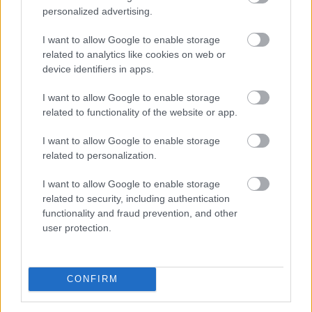
TOVÁBB
personalized advertising.
I want to allow Google to enable storage
Elmaradt a várakozásoktól az
ipar júniusi
related to analytics like cookies on web or
teljesítménye
device identifiers in apps.
Az ipari termelés júniusi mutatói elmaradtak a
I want to allow Google to enable storage
várakozásoktót, már az előzetes GDP-adatok is sejteni
related to functionality of the website or app.
engedték, hogy a fél év utolsó hónapja nem volt erős -
I want to allow Google to enable storage
állapították meg az MTI-nek nyilatkozó elemzők. A
related to personalization.
kilátások továbbra is bizonytalanok alapvetően a
külpiaci feltételek miatt, de majdnem biztos, hogy a
I want to allow Google to enable storage
magyar ipar túllépett az évekig húzódó recesszión.
related to security, including authentication
functionality and fraud prevention, and other
2026. 08. 07. 00:05
user protection.
Megosztás:
TOVÁBB
CONFIRM