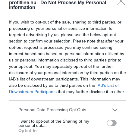
profitline.hu -
Do Not Process My Personal
Information
Megújította az Agrár- és Élelmiszergazdaságért Felelős
Minisztérium a Nemzeti Földalapba tartozó
If you wish to opt-out of the sale, sharing to third parties, or
földterületek megbízási szerződéssel történő átmeneti
processing of your personal or sensitive information for
targeted advertising by us, please use the below opt-out
hasznosításának rendjét - tette közzé a tárca
section to confirm your selection. Please note that after your
szombaton a kormány Facebook-oldalán.
opt-out request is processed you may continue seeing
interest-based ads based on personal information utilized by
2026. 08. 08. 23:00
us or personal information disclosed to third parties prior to
Megosztás:
your opt-out. You may separately opt-out of the further
disclosure of your personal information by third parties on the
TOVÁBB
IAB’s list of downstream participants. This information may
also be disclosed by us to third parties on the
IAB’s List of
Downstream Participants
that may further disclose it to other
Kapitány István: a magyarok 84 százaléka
third parties.
csatlakozott az összefogáshoz
Please note that this website/app uses one or more Google
Personal Data Processing Opt Outs
services and may gather and store information including but
not limited to your visit or usage behaviour. You may click to
I want to opt-out of the Sharing of my
personal data.
grant or deny consent to Google and its third-party tags to
Opted In
use your data for below specified purposes in below Google