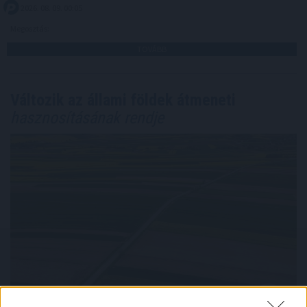
2026. 08. 09. 00:05
Megosztás:
TOVÁBB
Változik az állami földek átmeneti
hasznosításának rendje