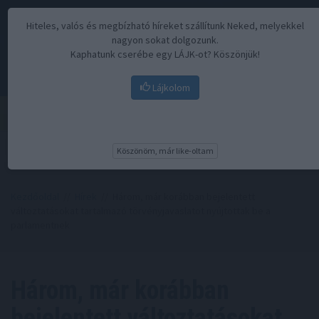
Hiteles, valós és megbízható híreket szállítunk Neked, melyekkel
nagyon sokat dolgozunk.
Kaphatunk cserébe egy LÁJK-ot? Köszönjük!
Lájkolom
Menü
Köszönöm, már like-oltam
Kezdőoldal
//
Hírek
// Három, már korábban bejelentett
változtatásokat tartalmazó törvényjavaslatot nyújtottak be a
parlamentnek
Három, már korábban
bejelentett változtatásokat