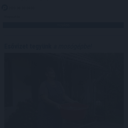
2026. 08. 09. 04:00
Megosztás:
TOVÁBB
Esővizet tegyünk
a mosógépbe!