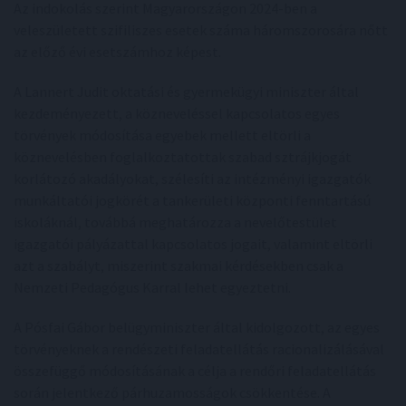
Az indokolás szerint Magyarországon 2024-ben a
veleszületett szifiliszes esetek száma háromszorosára nőtt
az előző évi esetszámhoz képest.
A Lannert Judit oktatási és gyermekügyi miniszter által
kezdeményezett, a közneveléssel kapcsolatos egyes
törvények módosítása egyebek mellett eltörli a
köznevelésben foglalkoztatottak szabad sztrájkjogát
korlátozó akadályokat, szélesíti az intézményi igazgatók
munkáltatói jogkörét a tankerületi központi fenntartású
iskoláknál, továbbá meghatározza a nevelőtestület
igazgatói pályázattal kapcsolatos jogait, valamint eltörli
azt a szabályt, miszerint szakmai kérdésekben csak a
Nemzeti Pedagógus Karral lehet egyeztetni.
A Pósfai Gábor belügyminiszter által kidolgozott, az egyes
törvényeknek a rendészeti feladatellátás racionalizálásával
összefüggő módosításának a célja a rendőri feladatellátás
során jelentkező párhuzamosságok csökkentése. A