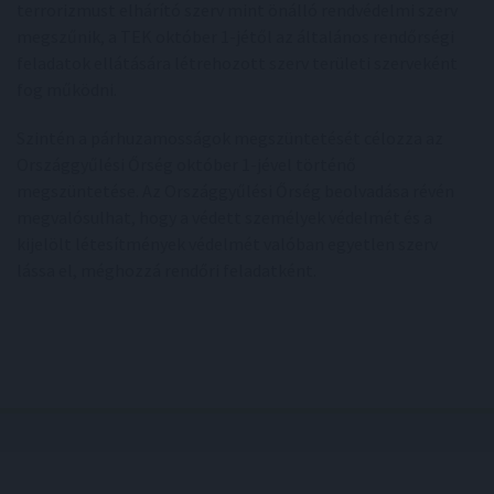
terrorizmust elhárító szerv mint önálló rendvédelmi szerv
megszűnik, a TEK október 1-jétől az általános rendőrségi
feladatok ellátására létrehozott szerv területi szerveként
fog működni.
Szintén a párhuzamosságok megszüntetését célozza az
Országgyűlési Őrség október 1-jével történő
megszüntetése. Az Országgyűlési Őrség beolvadása révén
megvalósulhat, hogy a védett személyek védelmét és a
kijelölt létesítmények védelmét valóban egyetlen szerv
lássa el, méghozzá rendőri feladatként.