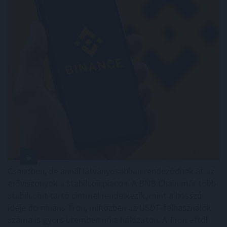
Csendben, de annál látványosabban rendeződnek át az
erőviszonyok a stabilcoinpiacon. A BNB Chain már több
stabilcoint tartó címmel rendelkezik, mint a hosszú
ideje domináns Tron, miközben az USDT-felhasználók
száma is gyors ütemben nő a hálózaton. A Tron ettől