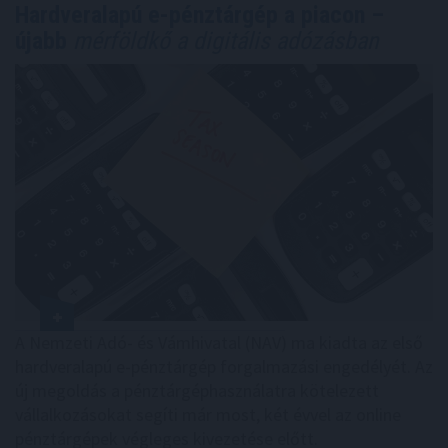
Hardveralapú e-pénztárgép a piacon –
újabb
mérföldkő a digitális adózásban
A Nemzeti Adó- és Vámhivatal (NAV) ma kiadta az első
hardveralapú e-pénztárgép forgalmazási engedélyét. Az
új megoldás a pénztárgéphasználatra kötelezett
vállalkozásokat segíti már most, két évvel az online
pénztárgépek végleges kivezetése előtt.