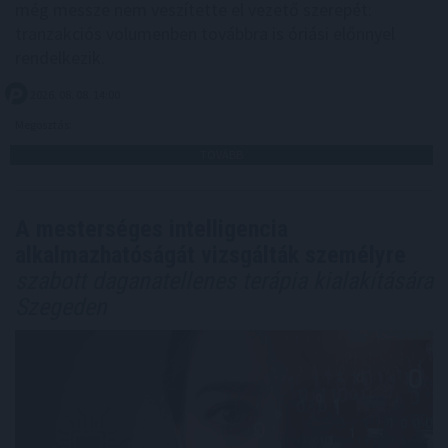
még messze nem veszítette el vezető szerepét:
tranzakciós volumenben továbbra is óriási előnnyel
rendelkezik.
2026. 08. 08. 14:00
Megosztás:
TOVÁBB
A mesterséges intelligencia
alkalmazhatóságát vizsgálták személyre
szabott daganatellenes terápia kialakítására
Szegeden