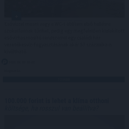
Esővízzel mosni vagy a WC-t öblíteni első hallásra
szokatlannak tűnhet, pedig egy megfelelően kialakított
esővízhasznosító rendszerrel egy családi ház
vezetékesvíz-fogyasztásának akár 57 százaléka is
kiváltható.
2026. 08. 09. 03:00
Megosztás:
TOVÁBB
100.000 forint is lehet a klíma otthoni
költsége, ha rosszul van beállítva?