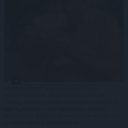
Félidőhöz érkezett a NAV idei balatoni nyári
ellenőrzéssorozata. Július eleje óta a revizorok
Somogy, Veszprém és Zala vármegyében vizsgálják a
legforgalmasabb nyári szolgáltatókat. A kiemelt
akcióban húsz igazgatóság munkatársai vesznek részt,
az eddigi egyenleg: lehetne jobb is!