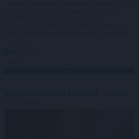
A magyar vállalkozások összefogása több mint 145 000
kilowattóra (kWh) csúcsidei megtakarítást ért el,
köszönhetően olyan intézkedésnek, mint a
klímahasználat csökkentése - közölte a Vállalkozók és
Munkáltatók Országos Szövetsége (VOSZ) szombaton
az MTI-vel.
2026. 08. 08. 19:00
Megosztás:
TOVÁBB
Nyári ellenőrzések a Balatonnál
– az első
félidő végén