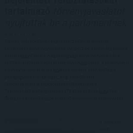
tartalmazó
törvényjavaslatot
nyújtottak be a parlamentnek
2026. 07. 07. 22:30
Három, már korábban bejelentett változtatásokat
tartalmazó törvényjavaslatot nyújtott be a kormány kedden
az Országgyűlésnek. A egészségügyi törvénymódosítás a
szifiliszfertőzések adatkezelésével függ össze, a köznevelési
törvény változtatatása egyebek mellett helyreállítja a
pedagógusok sztrájkjogát, míg a rendészeti
feladatellátással kapcsolatos előterjesztés a
Terrorelhárítási Központnak (TEK) és az Országgyűlési
Őrségnek a rendőrségbe történő beolvadását szabályozza.
A Hegedűs
Zsolt