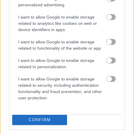
personalized advertising.
Újabb nagybank viszi 3 százalék alá
az
I want to allow Google to enable storage
Otthon Start lakáshitel kamatát
related to analytics like cookies on web or
device identifiers in apps.
I want to allow Google to enable storage
related to functionality of the website or app.
I want to allow Google to enable storage
related to personalization.
I want to allow Google to enable storage
related to security, including authentication
functionality and fraud prevention, and other
user protection.
Még egy nagybank kamatkedvezményt ad azért, hogy
az igénylők nála vegyék fel a kedvezményes, maximum
3 százalékos kamatú Otthon Startot. 2026-ban az új
CONFIRM
lakáshitelek 80 százaléka valamilyen állami
támogatásos kölcsön, túlnyomórészt Otthon Start.