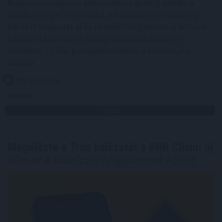
Balesetveszélyes és életveszélyes gyalog átkelni a
Dunán a Sziget Fesztiválra, a helyszínen a rendőrség
kerítést helyezett el és rendőri felügyeletet is biztosít -
közölte a kormány a hőségriasztásról közzétett
szombati 12 órai gyorsjelentésében a kormany.hu
oldalon.
2026. 08. 08. 15:00
Megosztás:
TOVÁBB
Megelőzte a Tron hálózatát a BNB Chain: új
éllovas a stabilcoin-tulajdonosok között