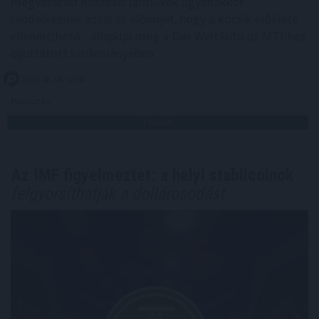
megvásárolt használt járművek ugyanakkor
rendelkeznek azzal az előnnyel, hogy a kocsik előélete
ellenőrizhető - állapítja meg a Das WeltAuto az MTI-hez
eljuttatott közleményében.
2026. 08. 08. 12:00
Megosztás:
TOVÁBB
Az IMF figyelmeztet: a helyi stabilcoinok
felgyorsíthatják a dollárosodást