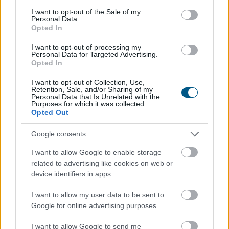
consent section.
I want to opt-out of the Sale of my
Personal Data.
Opted In
I want to opt-out of processing my
Personal Data for Targeted Advertising.
Opted In
I want to opt-out of Collection, Use,
Retention, Sale, and/or Sharing of my
Personal Data that Is Unrelated with the
Purposes for which it was collected.
Példa nélkülinek nevezte a gazdasági és energetikai
Opted Out
miniszter szombaton, hogy felmérések szerint a
magyarok 84 százaléka csatlakozott az
Google consents
energiarendszer terhelésének csökkentéséhez.
I want to allow Google to enable storage
related to advertising like cookies on web or
device identifiers in apps.
2026. 08. 08. 22:00
I want to allow my user data to be sent to
Megosztás:
Google for online advertising purposes.
TOVÁBB
I want to allow Google to send me