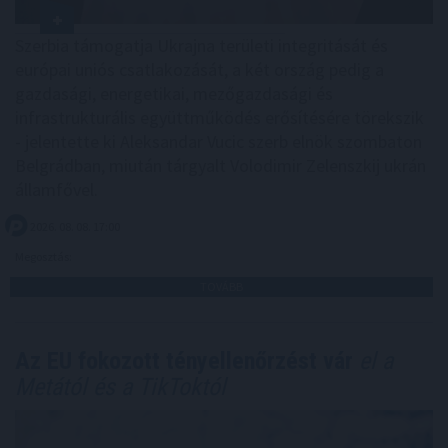
Szerbia támogatja Ukrajna területi integritását és
európai uniós csatlakozását, a két ország pedig a
gazdasági, energetikai, mezőgazdasági és
infrastrukturális együttműködés erősítésére törekszik
- jelentette ki Aleksandar Vucic szerb elnök szombaton
Belgrádban, miután tárgyalt Volodimir Zelenszkij ukrán
államfővel.
2026. 08. 08. 17:00
Megosztás:
TOVÁBB
Az EU fokozott tényellenőrzést vár
el a
Metától és a TikToktól