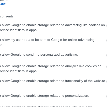
Out
erencsejáték Zrt.
consents
óság, a szakmai minőség és a verseny erősítése
o allow Google to enable storage related to advertising like cookies on
új marketing és kommunikációs ügynökségi
evice identifiers in apps.
lakít ki a Szerencsejáték Zrt. A társaság a következő
több lépcsőben meghirdetett pályázatokon
o allow my user data to be sent to Google for online advertising
lasztja ki a marketing-, a média-, a nyomdai, a PR, a
s.
amint a rendezvényszervező ügynökségeit. Az új
to allow Google to send me personalized advertising.
lakítása a szakmai ajánlások és piaci visszajelzések
ételével, független szakértők támogatásával
o allow Google to enable storage related to analytics like cookies on
evice identifiers in apps.
3:00
Megosztás:
TOVÁBB
o allow Google to enable storage related to functionality of the website
o allow Google to enable storage related to personalization.
lcsóbban
gyógyszert - 7 lehetőség
o allow Google to enable storage related to security, including