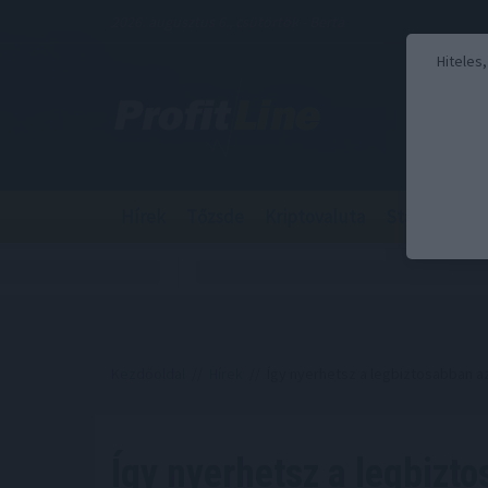
2026. augusztus 6., csütörtök - Berta
Hiteles
Hírek
Tőzsde
Kriptovaluta
Stabilcoin
Kezdőoldal
//
Hírek
// Így nyerhetsz a legbiztosabban 
Így nyerhetsz a legbizt