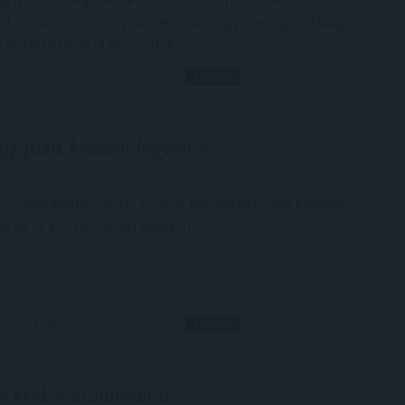
l, ivóvízminőségi problémáról vagy mezőgazdasági
t korlátozásáról beszélünk.
1:00
Megosztás:
TOVÁBB
gy jövő
kedden legyen az
kció kezdeményezte, hogy a parlament jövő kedden
g az új köztársasági elnököt.
0:05
Megosztás:
TOVÁBB
a krskói atomerőmű