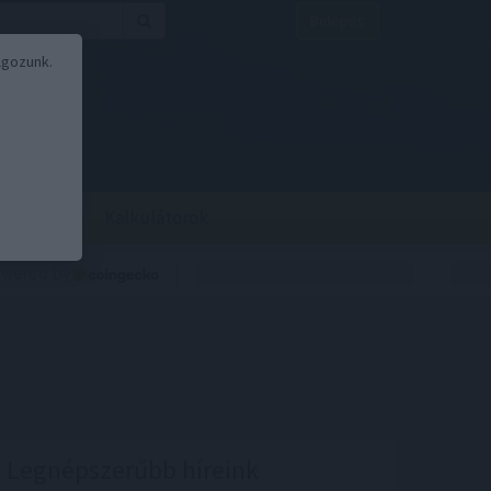
Belépés
lgozunk.
BOR
BIRS
Kalkulátorok
Legnépszerűbb híreink