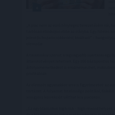
mér
nem
hit
„A piac nem az euró tényleges bevezetésére vár, 
tartósan elinduljon ebbe az irányba. Egy hiteles k
jelentős hozamcsökkenést kiváltani” – hangsúlyo
elemzője.
A tanulmány szerint a legnagyobb nyertesei egy i
államkötvények lehetnek. Egy 100 bázispontos h
árfolyamemelkedést is eredményezhet, miközben a
profitálnak.
Az elemzés ugyanakkor arra is figyelmeztet: az 
történet. A folyamat hitelessége politikai, fiskál
ami gyors korrekciót válthat ki a piacokon.
„Ez egy klasszikus high risk – high reward helyzet.
de a bizalom elvesztése esetén a pozitív átárazód