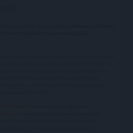
ésén
cél, a piacok már most árazzák az ehhez vezető hiteles
MBH Befektetési Bank friss kommentárjából.
 hiteles eurókonvergencia‑pálya esetén a hosszú lejáratú
yar állampapírok hozamfelára érdemben szűkülhet az
ózónás szintekhez képest, ami a hozamcsökkenésen
esztül akár 7–8 százalékos árfolyamnyereséget is
dményezhet a befektetők számára már jóval az euró
yleges bevezetése előtt.
MBH Befektetési Bank
elemzése rámutat: az
óbevezetés
nem önmagában esemény, hanem egy
béves folyamat, amelynek során csökkenhet az
zágkockázat, szűkülhetnek a hozamfelárak, és