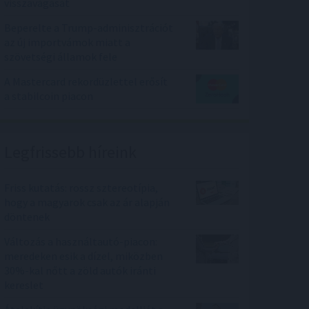
visszavágását
Beperelte a Trump-adminisztrációt
az új importvámok miatt a
szövetségi államok fele
A Mastercard rekordüzlettel erősít
a stabilcoin piacon
Legfrissebb híreink
Friss kutatás: rossz sztereotípia,
hogy a magyarok csak az ár alapján
döntenek
Változás a használtautó-piacon:
meredeken esik a dízel, miközben
30%-kal nőtt a zöld autók iránti
kereslet