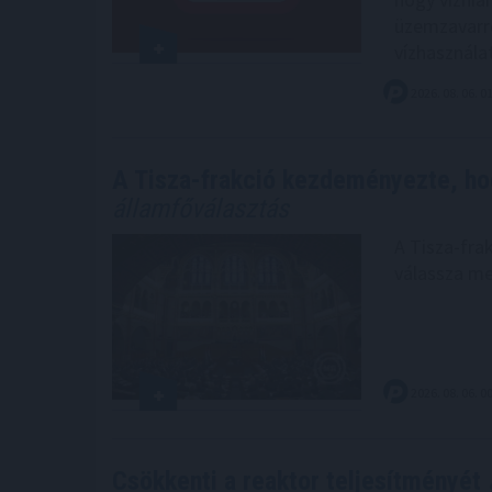
üzemzavarró
vízhasznála
2026. 08. 06. 0
A Tisza-frakció kezdeményezte, ho
államfőválasztás
A Tisza-fra
válassza me
2026. 08. 06. 0
Csökkenti a reaktor teljesítményét