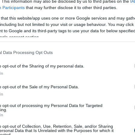
. This information may also be disclosed by us to third parties on the
IA
márkapreferenciáiról, a márkákhoz fűződő
Participants
that may further disclose it to other third parties.
és a lojalitás mögött álló motivációkról.
 that this website/app uses one or more Google services and may gath
5:00
Megosztás:
TOVÁBB
including but not limited to your visit or usage behaviour. You may click 
 to Google and its third-party tags to use your data for below specifi
ogle consent section.
redeken esik a dízel,
miközben 30%-kal
l Data Processing Opt Outs
sul a hajtásláncok szerkezeti átalakulása a hazai
o opt-out of the Sharing of my personal data.
-piacon a Használtautó.hu legfrissebb, júliusi
In
 szerint. Egyetlen év alatt több mint 12,5 ezer
 veszítettek a dízelüzemű autók, miközben a
o opt-out of the Sale of my Personal Data.
t hajtásláncok (tisztán elektromos és hibrid
In
ránti vásárlói kereslet több mint 30%-os ugrással
to opt-out of processing my Personal Data for Targeted
te a havi 49 ezres határt. A piac alapját jelentő
ing.
In
egmens változatlanul szilárd bázist mutat.
o opt-out of Collection, Use, Retention, Sale, and/or Sharing
4:00
Megosztás:
TOVÁBB
ersonal Data that Is Unrelated with the Purposes for which it
lected.