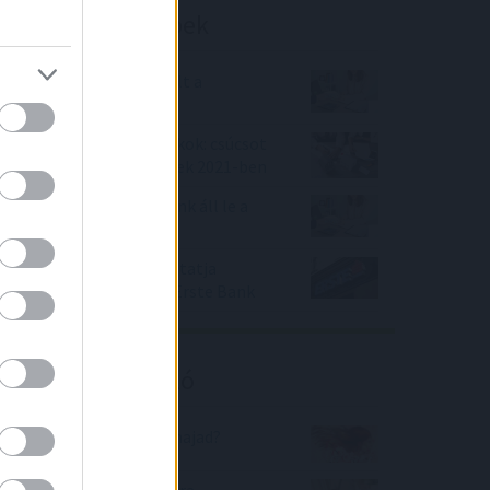
Befektetési tippek
Gyorsan népszerűvé vált a
szuperhitel
Ilyen évet zártak a bankok: csúcsot
döntöttek a lakáshitelek 2021-ben
Bank360: újabb nagybank áll le a
zöld hitelekkel
Hitelük fixesítésére biztatja
lakossági ügyfeleit az Erste Bank
Kalkulátor ajánló
Milyen hosszú lenne a hajad?
Mekkora állami nyugdíjra