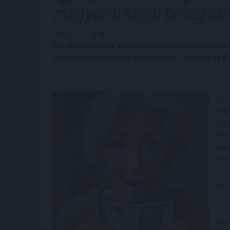
magyarországi bevezet
2026. 05. 15. 01:00
Bár Magyarország eurócsatlakozása nem rövidtávú 
konvergenciafolyamat lehetőségét – derül ki az 
Egy
mag
eur
ker
ere
tén
Az
eur
töb
ors