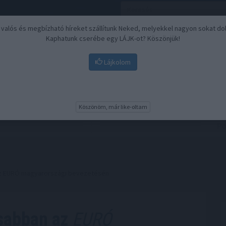
, valós és megbízható híreket szállítunk Neked, melyekkel nagyon sokat do
Kaphatunk cserébe egy LÁJK-ot? Köszönjük!
Lájkolom
Nyugdíj
Biztosítási befektetések
BU
Köszönöm, már like-oltam
az EURÓ magyarországi bevezetésén
osabban az
EURÓ