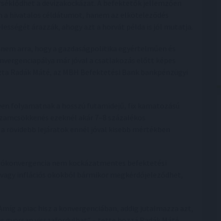
séklődhet a devizakockázat. A befektetők jellemzően
 a hivatalos céldátumot, hanem az elköteleződés
elességét árazzák, ahogy azt a horvát példa is jól mutatja.
hanem arra, hogy a gazdaságpolitika egyértelműen és
onvergenciapálya már jóval a csatlakozás előtt képes
zta Radák Máté, az MBH Befektetési Bank bankpénzügyi
lyen folyamatnak a hosszú futamidejű, fix kamatozású
ozamcsökkenés ezeknél akár 7–8 százalékos
 rövidebb lejáratok ennél jóval kisebb mértékben
eurókonvergencia nem kockázatmentes befektetési
is vagy inflációs okokból bármikor megkérdőjeleződhet,
 Amíg a piac hisz a konvergenciában, addig jutalmazza azt,
ás gyorsan visszafordulhat” – tette hozzá Radák Máté.