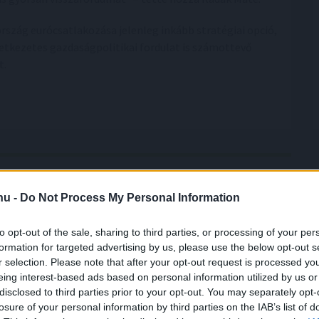
szág eurócsatlakozása jelenleg inkább stratégiai opció,
vetkezetes gazdaságpolitikai fordulat is számottevő
t.
.hu -
Do Not Process My Personal Information
ogy
a magyarok csak az ár alapján
to opt-out of the sale, sharing to third parties, or processing of your per
formation for targeted advertising by us, please use the below opt-out s
tékét elsősorban a minőség és a bizalom határozza
r selection. Please note that after your opt-out request is processed y
eing interest-based ads based on personal information utilized by us or
g pedig leginkább a vásárlási gyakoriságban és az
disclosed to third parties prior to your opt-out. You may separately opt-
landóságban nyilvánul meg – derül ki a Nitro
losure of your personal information by third parties on the IAB’s list of
 kutatásából, amely átfogó képet nyújt a magyar