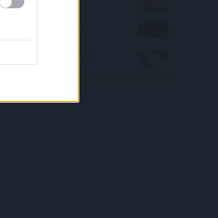
számíthatok?
Milyen vagyok az ágyban?
(hölgyeknek)
Jogosan van jogosítványod?