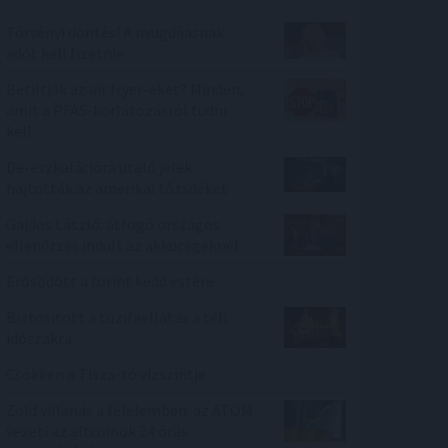
Törvényi döntés! A nyugdíjasnak
adót kell fizetnie
Betiltják az air fryer-eket? Minden,
amit a PFAS-korlátozásról tudni
kell
De-eszkalációra utaló jelek
hajtották az amerikai tőzsdéket
Gajdos László: átfogó országos
ellenőrzés indult az akkucégeknél
Erősödött a forint kedd estére
Biztosított a tűzifaellátás a téli
időszakra
Csökken a Tisza-tó vízszintje
Zöld villanás a félelemben: az ATOM
vezeti az altcoinok 24 órás