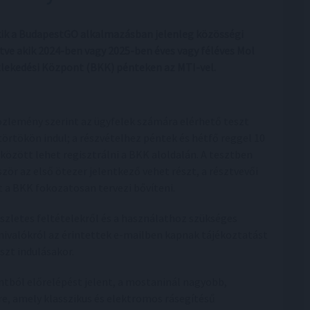
akik a BudapestGO alkalmazásban jelenleg közösségi
etve akik 2024-ben vagy 2025-ben éves vagy féléves Mol
özlekedési Központ (BKK) pénteken az MTI-vel.
özlemény szerint az ügyfelek számára elérhető teszt
törtökön indul; a részvételhez péntek és hétfő reggel 10
 között lehet regisztrálni a BKK aloldalán. A tesztben
ször az első ötezer jelentkező vehet részt, a résztvevői
t a BKK fokozatosan tervezi bővíteni.
észletes feltételekről és a használathoz szükséges
nivalókról az érintettek e-mailben kapnak tájékoztatást
eszt indulásakor.
tból előrelépést jelent, a mostaninál nagyobb,
re, amely klasszikus és elektromos rásegítésű