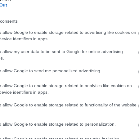
NKFH a kormányhivatalokkal együtt
Out
Kereskedelmi és Fogyasztóvédelmi Hatóság (NKFH)
vatalok bevonásával országos ellenőrzést végez a
consents
konyhát képviselő vendéglátóhelyeken. Az
o allow Google to enable storage related to advertising like cookies on
k célja a fogyasztók egészségének védelme,
evice identifiers in apps.
nak vizsgálata, hogy az érintett vállalkozások
az élelmiszer-biztonsági, higiéniai és fogyasztói
o allow my user data to be sent to Google for online advertising
i előírásokat.
s.
7:00
Megosztás:
TOVÁBB
to allow Google to send me personalized advertising.
o allow Google to enable storage related to analytics like cookies on
kek
jelenlétét a kereskedelmi láncok
evice identifiers in apps.
lmazkodást kívánt az első félév az élelmiszer-
o allow Google to enable storage related to functionality of the website
elmi láncoktól és ez a második félévben is így
flációs környezet ugyan mérsékelte az árakat, ez
o allow Google to enable storage related to personalization.
 járt együtt az értékesítési volumenek hasonló
ekedésével - derült ki a CBA és a Penny
o allow Google to enable storage related to security, including