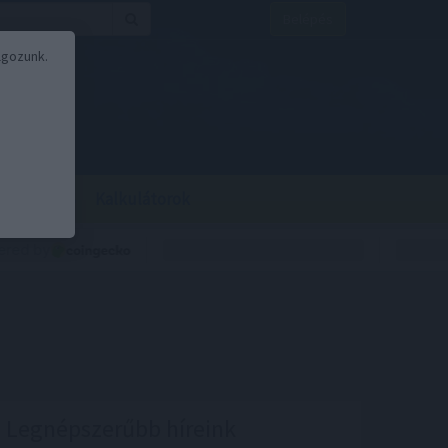
Belépés
lgozunk.
BOR
BIRS
Kalkulátorok
Legnépszerűbb híreink