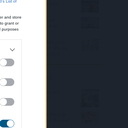
B’s List of
KSH: júliusban 1,2 százalékra
csökkent az infláció
er and store
Beindultak a lakásépítések
to grant or
Magyarországon – Ez már az
ed purposes
Otthon Start hatása?
Felfelé mozdultak a fejlett piaci
kötvényhozamok, a forint 1%-kal
gyengült az euróval szemben
Friss elemzéseink
Fokozatos kamatcsökkentést
támogatnak az amerikai
jegybankárok
Örülhetnek a Richter befektetők -
piaci konszenzus feletti számokat
közölt a tőzsdei vállalat