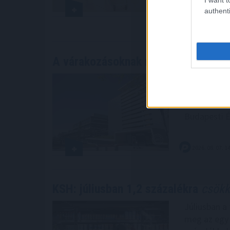
értékeléséb
authenti
2026. 08. 07. 1
A várakozásoknak megfelelő bevét
A Richter G
461,6 milliá
azonos idősz
Budapesti É
2026. 08. 07. 1
KSH: júliusban 1,2 százalékra
csökke
Júliusban a
meg az egy 