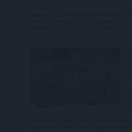
2026. 06. 26. 13:00
Ingyenesen kipróbálhatják az új Mol Bubit azok, 
közlekedésre érvényes bérlettel rendelkeznek, ill
Bubi bérletet vásároltak - közölte a Budapesti K
A k
csü
óra
elő
kör
A r
tud
a t
A Mol Bubi következő generációja minden szempon
rugalmasan bővíthető flotta áll majd rendelkezés