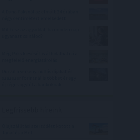
A Duna Paksnál az elmúlt 24 órában
négy centimétert emelkedett
Mit tesz az agyaddal, ha minden nap
ugyanazt csinálod?
Még Paks kiesését is áthidalhatná a
megfelelő energiatárolás
Durvul a verseny: nullás díjakat és
százezer forintnál is többet ér egy
új céges ügyfél a bankoknak
Legfrissebb híreink
Olajszállítási szerződést kötött a
Janaf és a Mol