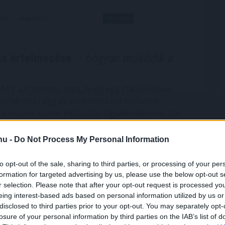
0:00
Megosztás:
TOVÁBB
 és értelmezése
– hogyan működik a
n APY azt mutatja meg, hogy egy stabilcoinban
 befektetés egy év alatt mekkora hozamot
 kamatos kamat hatását is figyelembe véve. Bár
tásra egyszerű százalékos mutatónak tűnik, a
telezési, likviditási, kereskedési és akár derivatív
.hu -
Do Not Process My Personal Information
nizmusok is működhetnek. Éppen ezért két azonos
 lehetőség kockázata teljesen eltérő lehet. Az alábbi
to opt-out of the sale, sharing to third parties, or processing of your per
érthetően mutatja be, mit jelent a stabilcoin APY,
formation for targeted advertising by us, please use the below opt-out s
tkezik a hozam, milyen kockázatokkal járhat, és
r selection. Please note that after your opt-out request is processed y
eing interest-based ads based on personal information utilized by us or
 figyelni egy ilyen ajánlat értékelésekor.
disclosed to third parties prior to your opt-out. You may separately opt-
9:00
Megosztás:
TOVÁBB
losure of your personal information by third parties on the IAB’s list of