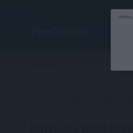
2026. augusztus 7., péntek - Ibolya
Hiteles
Hírek
Tőzsde
Kriptovaluta
Stabilcoin
Kezdőoldal
//
Hírek
// Ingyenesen kipróbálható az új Mol
Ingyenesen kipróbálhat