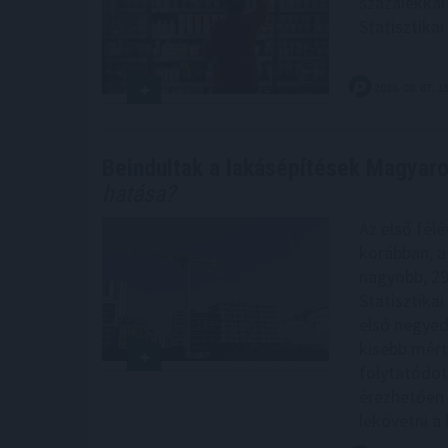
százalékkal
Statisztikai
2026. 08. 07. 1
Beindultak a lakásépítések Magyar
hatása?
Az első félé
korábban, a
nagyobb, 29
Statisztikai
első negyed
kisebb mérté
folytatódot
érezhetően 
lekövetni a k