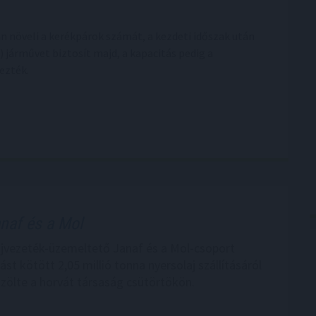
n növeli a kerékpárok számát, a kezdeti időszak után
) járművet biztosít majd, a kapacitás pedig a
ezték.
anaf és a Mol
ajvezeték-üzemeltető Janaf és a Mol-csoport
t kötött 2,05 millió tonna nyersolaj szállításáról
özölte a horvát társaság csütörtökön.