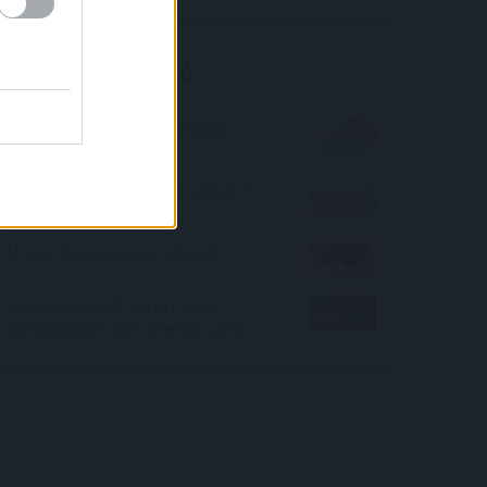
Kalkulátor ajánló
Mennyi adóelőnyhöz juthatok
nyugdíjig?
Mennyit tudsz Magyarországról? -
nehezített
Milyen hosszú lenne a hajad?
Hányast kapnál Harry Potter
tantárgyból? (extra nehéz szint)