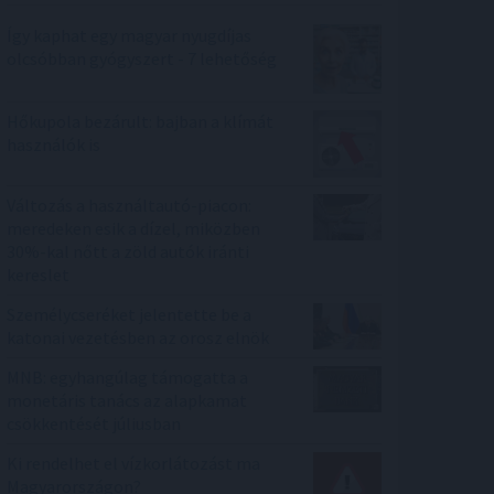
Így kaphat egy magyar nyugdíjas
olcsóbban gyógyszert - 7 lehetőség
Hőkupola bezárult: bajban a klímát
használók is
Változás a használtautó-piacon:
meredeken esik a dízel, miközben
30%-kal nőtt a zöld autók iránti
kereslet
Személycseréket jelentette be a
katonai vezetésben az orosz elnök
MNB: egyhangúlag támogatta a
monetáris tanács az alapkamat
csökkentését júliusban
Ki rendelhet el vízkorlátozást ma
Magyarországon?