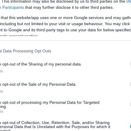
. This information may also be disclosed by us to third parties on the
IA
Participants
that may further disclose it to other third parties.
rt hazai fodrászcikk
forgalmazó, komoly
 that this website/app uses one or more Google services and may gath
including but not limited to your visit or usage behaviour. You may click 
 to Google and its third-party tags to use your data for below specifi
 Versenyhivatal (GVH) több mint 68 millió forint
ogle consent section.
yeleti bírságot szabott ki a Hair-Line Kft.-re – az
t, évtizedek óta működő hazai fodrászcikk
l Data Processing Opt Outs
 – mert a vállalkozás a területi képviseleti
n korlátozta termékeinek viszonteladási árait,
o opt-out of the Sharing of my personal data.
ületi korlátozást is alkalmazott. A viszonteladási
In
ése az egyik legsúlyosabb versenyjogi jogsértés, a
működött a versenyhatósággal és előremutató
o opt-out of the Sale of my Personal Data.
 ajánlott fel.
In
to opt-out of processing my Personal Data for Targeted
8:00
Megosztás:
TOVÁBB
ing.
In
o opt-out of Collection, Use, Retention, Sale, and/or Sharing
ersonal Data that Is Unrelated with the Purposes for which it
lected.