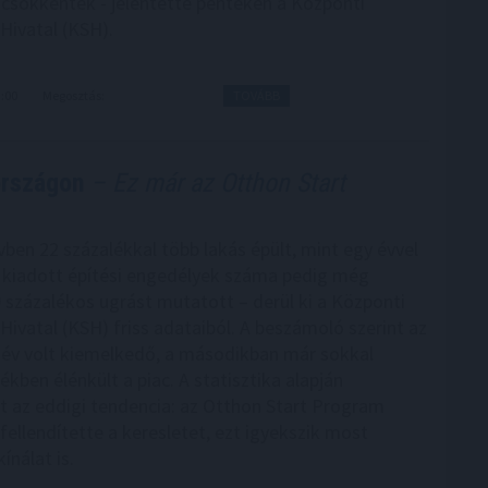
 csökkentek - jelentette pénteken a Központi
 Hivatal (KSH).
3:00
Megosztás:
TOVÁBB
országon
– Ez már az Otthon Start
vben 22 százalékkal több lakás épült, mint egy évvel
 kiadott építési engedélyek száma pedig még
 százalékos ugrást mutatott – derül ki a Központi
 Hivatal (KSH) friss adataiból. A beszámoló szerint az
év volt kiemelkedő, a másodikban már sokkal
kben élénkült a piac. A statisztika alapján
t az eddigi tendencia: az Otthon Start Program
fellendítette a keresletet, ezt igyekszik most
ínálat is.