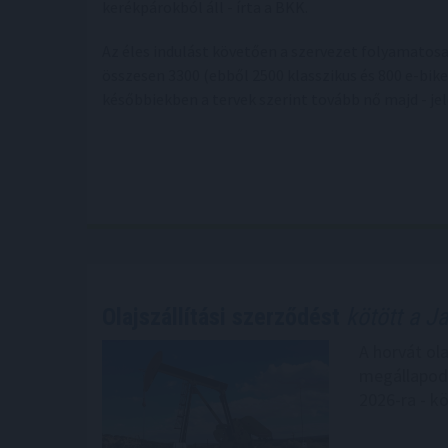
kerékpárokból áll - írta a BKK.
Az éles indulást követően a szervezet folyamatosa
összesen 3300 (ebből 2500 klasszikus és 800 e-bike
későbbiekben a tervek szerint tovább nő majd - jel
Olajszállítási szerződést
kötött a J
A horvát ol
megállapodás
2026-ra - k