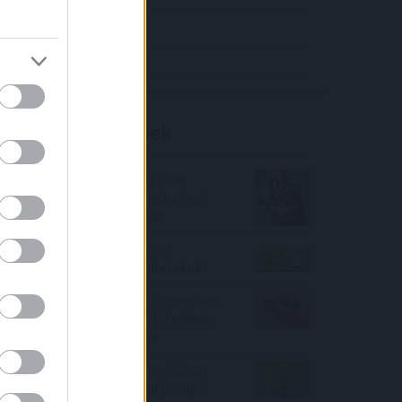
4IG elemzés
Richter elemzés
Befektetési tippek
Prémium állampapírból sima
bankbetétbe nyomul a sok pénz?
De hová? Mennyi a kamat?
Aggasztó összeomlás jelei
látszanak a piaci lakáshiteleknél
Újabb MNB-döntés előtt - ennyivel
drágították meg a lakáshiteleket
az eddig kamatemelések
2 befektetés, amivel a legjobban
biztosíthatod a családod jövőjét