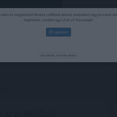
, valós és megbízható híreket szállítunk Neked, melyekkel nagyon sokat do
Kaphatunk cserébe egy LÁJK-ot? Köszönjük!
Lájkolom
Nyugdíj
Biztosítási befektetések
BU
Köszönöm, már like-oltam
 Bubi
ó
az új Mol Bubi