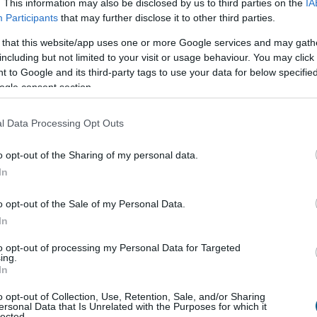
. This information may also be disclosed by us to third parties on the
IA
konyság. A legolcsóbb energia továbbra is az,
Participants
that may further disclose it to other third parties.
 kell felhasználni. Egy korszerűsítés azonban több
tos beruházás is lehet, amelyet a legtöbb háztartás
 that this website/app uses one or more Google services and may gath
rőből finanszírozni.
including but not limited to your visit or usage behaviour. You may click 
 to Google and its third-party tags to use your data for below specifi
5:00
Megosztás:
TOVÁBB
ogle consent section.
l Data Processing Opt Outs
k eladó még
mindig durván túlárazza
o opt-out of the Sharing of my personal data.
In
ére, hogy az idei év második negyedévében
az ingatlanárak, az eladók egy része továbbra is a
o opt-out of the Sale of my Personal Data.
i helyzetből indul ki a hirdetési árak
In
sánál. A Balla Ingatlan szakértői szerint ennek
en még mindig gyakori az 5–10 százalékos, sőt
to opt-out of processing my Personal Data for Targeted
ing.
20 százalékos túlárazás is, ami jelentősen
In
eti, vagy adott esetben akár lehetetlenné is teszi
o opt-out of Collection, Use, Retention, Sale, and/or Sharing
ést.
ersonal Data that Is Unrelated with the Purposes for which it
lected.