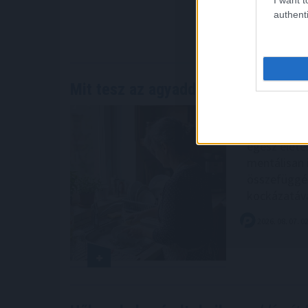
figyelmezt
authenti
2026. 08. 07. 0
Mit tesz az agyaddal, ha minden
nap
A WHO demen
szerepel a 
egész életen
mentálisan 
összefüggés
kockázatáva
2026. 08. 07. 0