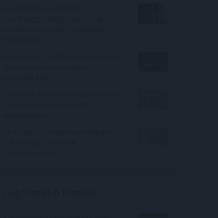
A dolgozók 94 százaléka
fáradtsággal küzd, mégis csak
minden hatodik kér munkahelyi
segítséget
Vitézy Dávid: lassítja a vonatokat és
festéssel is védi a síneket a
hőségtől a MÁV
Elmaradt a várakozásoktól az OTP
Bank nyeresége a második
negyedévben
Te döntöd el, mikor használod fel –
új konstrukció az OTP
Lakástakaréknál
Legfrissebb híreink
A mulcsozás titka, amitől szebb