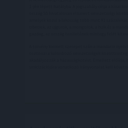
1-jén lépett hatályba. A jogszabály célja a kínai k
ország 55 hivatalosan elismert nemzetiségi kiseb
amelyek közül a lakosság több mint 91 százalékát 
tibetiek, az ujgurok, a mongolok, a huik és a man
gazdag, az ország területének mintegy felét kitev
A törvény kiemelt szerepet szán a mandarin nyelv
ösztönzi a különböző nemzetiségek közötti integrác
akadályozzák a házasságkötést. Emellett előírja, 
sinicizációjára vonatkozó irányvonalat kell követn