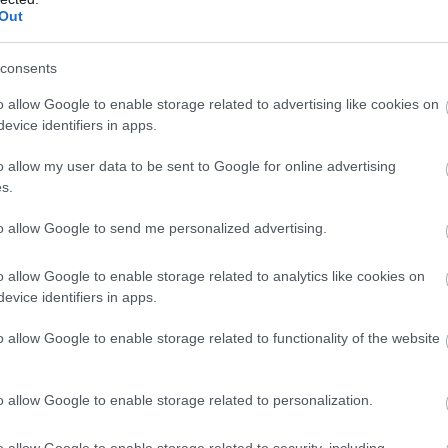
4:00
Megosztás:
TOVÁBB
Out
consents
o allow Google to enable storage related to advertising like cookies on
ímaváltozás
már a vállalatok működését
evice identifiers in apps.
o allow my user data to be sent to Google for online advertising
ugusztus 1-jén módosította a villamosenergia-
s.
sághelyzet kezelésének szabályait, ami jól mutatja,
rgiaellátást érintő kockázatok kezelése egyre
to allow Google to send me personalized advertising.
yelmet kap szabályozói oldalról is. A rekordalacsony
ás, a hőhullámok és az aszály egyértelművé teszik,
o allow Google to enable storage related to analytics like cookies on
aváltozás már nem jövőbeli forgatókönyv:
evice identifiers in apps.
tó üzleti kockázat, amely a hazai energiaellátástól a
o allow Google to enable storage related to functionality of the website
i környezeten át a napi működésig egyre több
int. A vállalatok számára ezért a fizikai
atok kezelése már nem csak a szabályozói
o allow Google to enable storage related to personalization.
 érintő fenntarthatósági kérdés, hanem a
onság és a versenyképesség alapvető feltétele –
o allow Google to enable storage related to security, including