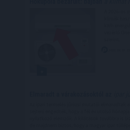
Hőkupola bezárult: bajban
a klímát 
A 2026-os n
klímák hasz
kWh energiá
vezérlő One
szerint.
2026. 08. 07. 0
Elmaradt a várakozásoktól az
ipar j
Az ipari termelés júniusi mutatói elmaradtak 
sejteni engedték, hogy a fél év utolsó hónapj
nyilatkozó elemzők. A kilátások továbbra is bi
de majdnem biztos, hogy a magyar ipar túllép