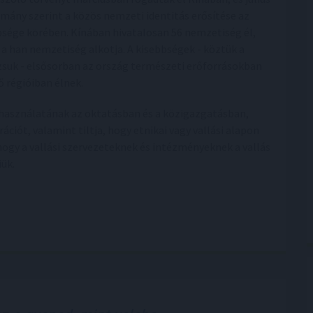
ormány szerint a közös nemzeti identitás erősítése az
bsége körében. Kínában hivatalosan 56 nemzetiség él,
a han nemzetiség alkotja. A kisebbségek - köztük a
dzsuk - elsősorban az ország természeti erőforrásokban
ő régióiban élnek.
 használatának az oktatásban és a közigazgatásban,
iót, valamint tiltja, hogy etnikai vagy vallási alapon
hogy a vallási szervezeteknek és intézményeknek a vallás
iük.