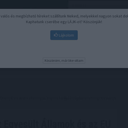
, valós és megbízható híreket szállítunk Neked, melyekkel nagyon sokat do
Kaphatunk cserébe egy LÁJK-ot? Köszönjük!
Lájkolom
Nyugdíj
Biztosítási befektetések
BU
Köszönöm, már like-oltam
Államok és az EU ideológiai alapon bírálja az új nemzetiségi törvényt
z Egyesült Államok és az EU