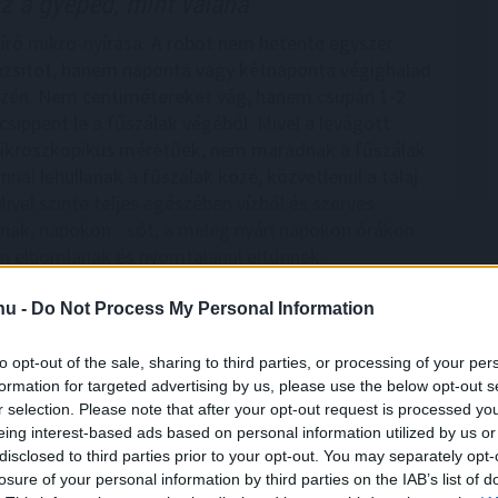
z a gyeped, mint valaha
író mikro-nyírása: A robot nem hetente egyszer
 pázsitot, hanem naponta vagy kétnaponta végighalad
zén. Nem centimétereket vág, hanem csupán 1-2
csippent le a fűszálak végéből. Mivel a levágott
ikroszkopikus méretűek, nem maradnak a fűszálak
nnal lehullanak a fűszálak közé, közvetlenül a talaj
Mivel szinte teljes egészében vízből és szerves
lnak, napokon - sőt, a meleg nyári napokon órákon -
sen elbomlanak és nyomtalanul eltűnnek.
6:00
Megosztás:
TOVÁBB
.hu -
Do Not Process My Personal Information
to opt-out of the sale, sharing to third parties, or processing of your per
ek a korszerű otthonok
– mutatjuk, miből
formation for targeted advertising by us, please use the below opt-out s
r selection. Please note that after your opt-out request is processed y
eing interest-based ads based on personal information utilized by us or
apok energiaellátással kapcsolatos eseményei ismét
disclosed to third parties prior to your opt-out. You may separately opt-
ták a figyelmet arra, mennyire fontos az
losure of your personal information by third parties on the IAB’s list of