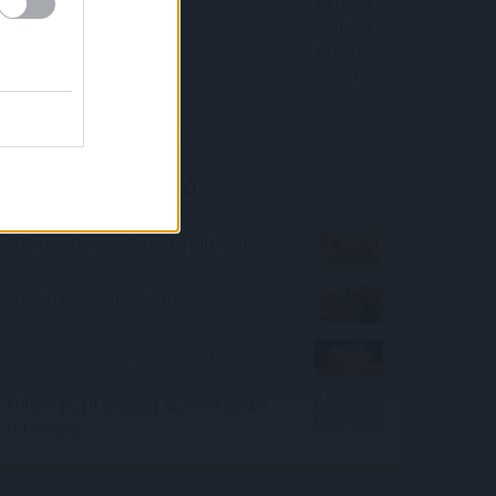
árfolyamokon is!
Kalkulátor ajánló
Mikor volt a sorsfordító pillanat?
Milyen ételre hasonlítok?
Hová utazzak legközelebb?
Milyen pozitív egész számra igaz a
feladvány?