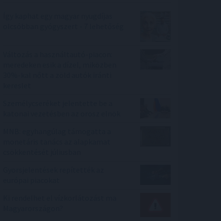
Így kaphat egy magyar nyugdíjas
olcsóbban gyógyszert - 7 lehetőség
Változás a használtautó-piacon:
meredeken esik a dízel, miközben
30%-kal nőtt a zöld autók iránti
kereslet
Személycseréket jelentette be a
katonai vezetésben az orosz elnök
MNB: egyhangúlag támogatta a
monetáris tanács az alapkamat
csökkentését júliusban
Gyorsjelentések repítették az
európai piacokat
Ki rendelhet el vízkorlátozást ma
Magyarországon?