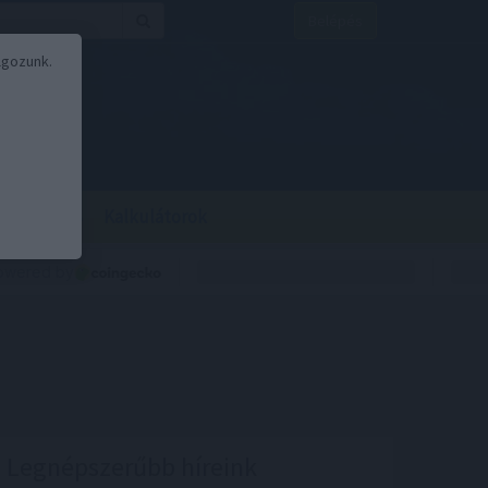
Belépés
lgozunk.
BOR
BIRS
Kalkulátorok
Legnépszerűbb híreink