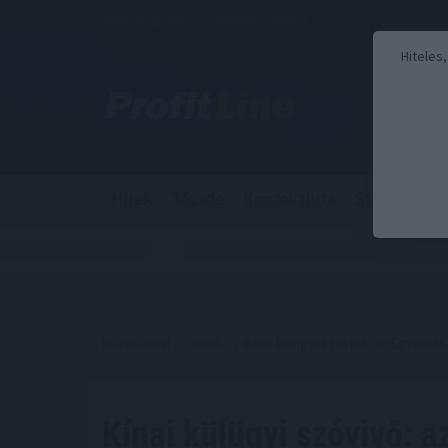
2026. augusztus 7., péntek - Ibolya
Hiteles
Hírek
Tőzsde
Kriptovaluta
Stabilcoin
Kezdőoldal
//
Hírek
// Kínai külügyi szóvivő: az Egyesült 
Kínai külügyi szóvivő: a