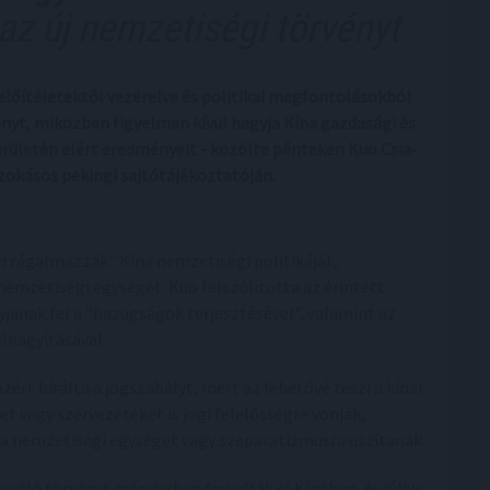
 az új nemzetiségi törvényt
 előítéletektől vezérelve és politikai megfontolásokból
vényt, miközben figyelmen kívül hagyja Kína gazdasági és
erületén elért eredményeit - közölte pénteken Kuo Csia-
szokásos pekingi sajtótájékoztatóján.
an rágalmazzák" Kína nemzetiségi politikáját,
nemzetiségi egységet. Kuo felszólította az érintett
yjanak fel a "hazugságok terjesztésével", valamint az
elnagyításával.
ért bírálta a jogszabályt, mert az lehetővé teszi a kínai
t vagy szervezeteket is jogi felelősségre vonják,
 a nemzetiségi egységet vagy szeparatizmusra uszítanak.
szóló törvényt márciusban fogadták el Kínában, és július