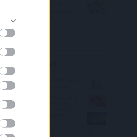
Örülhetnek a Richter befektetők -
piaci konszenzus feletti számokat
közölt a tőzsdei vállalat
4IG elemzés
Richter elemzés
Befektetési tippek
Lakáshitelkamatot csökkentenek a
Magyar Bankholding tagbankjai
Kiszámolták, mennyivel drágítják a
hiteltörlesztőket a kamatemelések
MOL: részvény felminősítés és
célármódosítás
Keressen pénzt a zuhanó