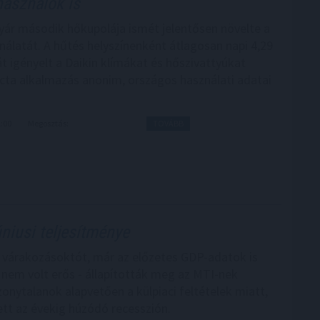
használók is
yár második hőkupolája ismét jelentősen növelte a
nálatát. A hűtés helyszínenként átlagosan napi 4,29
t igényelt a Daikin klímákat és hőszivattyúkat
cta alkalmazás anonim, országos használati adatai
1:00
Megosztás:
TOVÁBB
úniusi teljesítménye
a várakozásoktót, már az előzetes GDP-adatok is
a nem volt erős - állapították meg az MTI-nek
zonytalanok alapvetően a külpiaci feltételek miatt,
ett az évekig húzódó recesszión.