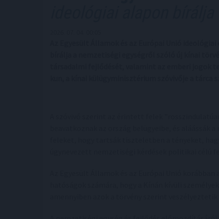
ideológiai alapon bírálja
2026. 07. 04. 00:05
Az Egyesült Államok és az Európai Unió ideológiai
bírálja a nemzetiségi egységről szóló új kínai tör
társadalmi fejlődését, valamint az emberi jogok t
kun, a kínai külügyminisztérium szóvivője a tárca 
A szóvivő szerint az érintett felek "rosszindulatú
beavatkoznak az ország belügyeibe, és aláássák a 
feleket, hogy tartsák tiszteletben a tényeket, hag
úgynevezett nemzetiségi kérdések politikai célú f
Az Egyesült Államok és az Európai Unió korábban az
hatóságok számára, hogy a Kínán kívüli személyeke
amennyiben azok a törvény szerint veszélyeztetik
A nemzetiségi egység és fejlődés előmozdításáról 