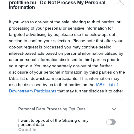
profitline.hu -
Do Not Process My Personal
TOVÁBB
Information
If you wish to opt-out of the sale, sharing to third parties, or
Esővizet tegyünk
a mosógépbe!
processing of your personal or sensitive information for
targeted advertising by us, please use the below opt-out
section to confirm your selection. Please note that after your
opt-out request is processed you may continue seeing
interest-based ads based on personal information utilized by
us or personal information disclosed to third parties prior to
your opt-out. You may separately opt-out of the further
disclosure of your personal information by third parties on the
IAB’s list of downstream participants. This information may
also be disclosed by us to third parties on the
IAB’s List of
Downstream Participants
that may further disclose it to other
third parties.
Please note that this website/app uses one or more Google
Personal Data Processing Opt Outs
services and may gather and store information including but
not limited to your visit or usage behaviour. You may click to
I want to opt-out of the Sharing of my
personal data.
grant or deny consent to Google and its third-party tags to
Opted In
use your data for below specified purposes in below Google