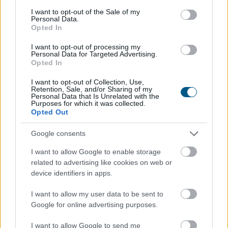
Esővízzel mosni vagy a WC-t öblíteni első hallásra
consent section.
I want to opt-out of the Sale of my
szokatlannak tűnhet, pedig egy megfelelően kialakított
Personal Data.
Opted In
esővízhasznosító rendszerrel egy családi ház
vezetékesvíz-fogyasztásának akár 57 százaléka is
I want to opt-out of processing my
kiváltható.
Personal Data for Targeted Advertising.
Opted In
2026. 08. 09. 03:00
I want to opt-out of Collection, Use,
Megosztás:
Retention, Sale, and/or Sharing of my
Personal Data that Is Unrelated with the
Purposes for which it was collected.
TOVÁBB
Opted Out
Google consents
100.000 forint is lehet a klíma otthoni
I want to allow Google to enable storage
költsége, ha rosszul van beállítva?
related to advertising like cookies on web or
device identifiers in apps.
I want to allow my user data to be sent to
Google for online advertising purposes.
I want to allow Google to send me