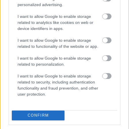
personalized advertising.
I want to allow Google to enable storage
related to analytics like cookies on web or
device identifiers in apps.
I want to allow Google to enable storage
related to functionality of the website or app.
I want to allow Google to enable storage
related to personalization.
I want to allow Google to enable storage
related to security, including authentication
functionality and fraud prevention, and other
Egy korszerű háztartási légkondicionáló nem
user protection.
feltétlenül számít nagy energiafalónak, ám a helytelen
használat könnyen több tízezer, szélsőséges esetben
akár 100 000 forintot meghaladó felesleges kiadást
CONFIRM
okozhat.
2026. 08. 09. 02:00