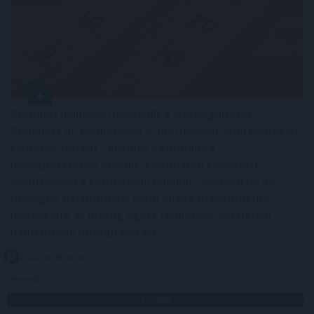
Szombat hajnalban helyreállt a vízszolgáltatás
Budapest III. kerületében a Jós utcában, ahol pénteken
csőtörés történt - közölte a kormány a
hőségriasztásról készült, szombaton közzétett
jelentésében a kormany.hu oldalon. Szombattól az
országos tisztifőorvos kedd éjfélig másodfokúra
mérsékelte az ország egész területére vonatkozó
harmadfokú hőségriasztást.
2026. 08. 09. 00:05
Megosztás:
TOVÁBB