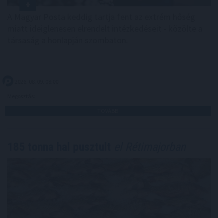
A Magyar Posta keddig tartja fent az extrém hőség
miatt ideiglenesen elrendelt intézkedéseit - közölte a
társaság a honlapján szombaton.
2026. 08. 09. 08:00
Megosztás:
TOVÁBB
185 tonna hal pusztult
el Rétimajorban