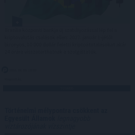
Brazília központi bankja új szabályozással lép fel a
kriptovalutás csalások ellen: 2027. január 1-jétől
bizonyos, 10 000 dollár feletti kriptoátutalásokat akár
24 órára visszatarthatnak a szolgáltatók.
2026. 08. 09. 10:00
Megosztás:
TOVÁBB
Történelmi mélypontra csökkent az
Egyesült Államok
legnagyobb
víztározójának vízszintje