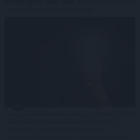
összefogása több mint
145 000 kilowattóra
csúcsidei megtakarítást ért el
A magyar vállalkozások összefogása több mint 145 000
kilowattóra (kWh) csúcsidei megtakarítást ért el,
köszönhetően olyan intézkedésnek, mint a
klímahasználat csökkentése - közölte a Vállalkozók és