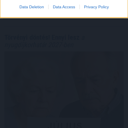
Data Deletion
Data Access
Privacy Policy
Megosztás:
TOVÁBB
Törvényi döntés! Ennyi lesz
a
nyugdíjkorhatár 2027-ben