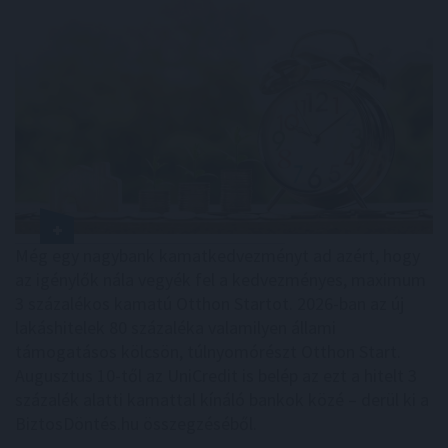
Még egy nagybank kamatkedvezményt ad azért, hogy
az igénylők nála vegyék fel a kedvezményes, maximum
3 százalékos kamatú Otthon Startot. 2026-ban az új
lakáshitelek 80 százaléka valamilyen állami
támogatásos kölcsön, túlnyomórészt Otthon Start.
Augusztus 10-től az UniCredit is belép az ezt a hitelt 3
százalék alatti kamattal kínáló bankok közé – derül ki a
BiztosDöntés.hu összegzéséből.