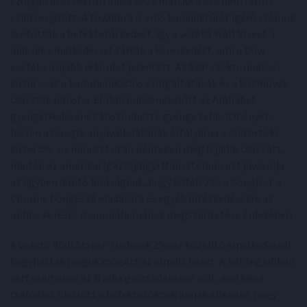
szolgáltatószektori index 2022 márciusa óta nem látott
szintre ugrott. A továbbra is erős konjunktúrát ígérő számok
javították a befektetői kedvet, így a vezető Wall Street-i
indexek emelkedéssel zárták a kereskedést, ami a Dow
esetében újabb rekordot jelentett. Az S&P szektorindexei
közül csak a kommunikációs szolgáltatások és a közművek
csúsztak pirosba. Előbbi mindenekelőtt az Alphabet
gyengélkedésének köszönhette gyenge teljesítményét,
hiszen a Google anyavállalatának árfolyama a csütörtöki
közel 5%-os mínuszt után pénteken még lejjebb csúszott,
miután az amerikai Igazságügyi Minisztérium azt javasolja
az ügyben döntő bíróságnak, hogy kötelezze a Google-t a
Chrome böngésző eladására és egyéb intézkedésekre az
online keresés monopóliumának megszüntetése érdekében.
A vezető Wall Street-i indexek 2%-ot közelítő emelkedéssel
hagyhatták maguk mögött az elmúlt hetet. A hét legjobban
várt eseménye az Nvidia gyorsjelentése volt, ami kissé
csalódást okozott a befektetőknek annak ellenére, hogy