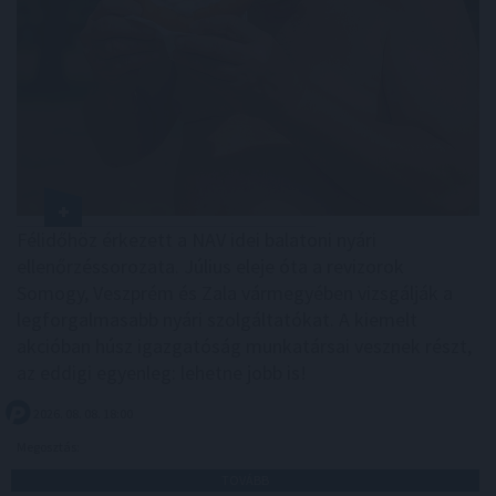
Félidőhöz érkezett a NAV idei balatoni nyári
ellenőrzéssorozata. Július eleje óta a revizorok
Somogy, Veszprém és Zala vármegyében vizsgálják a
legforgalmasabb nyári szolgáltatókat. A kiemelt
akcióban húsz igazgatóság munkatársai vesznek részt,
az eddigi egyenleg: lehetne jobb is!
2026. 08. 08. 18:00
Megosztás:
TOVÁBB