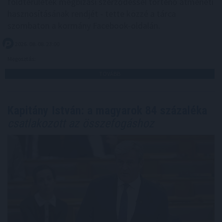
földterületek megbízási szerződéssel történő átmeneti
hasznosításának rendjét - tette közzé a tárca
szombaton a kormány Facebook-oldalán.
2026. 08. 08. 23:00
Megosztás:
TOVÁBB
Kapitány István: a magyarok 84 százaléka
csatlakozott az összefogáshoz