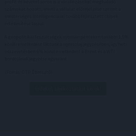
profit és bevétel soron is a várakozásokat meghaladó
számokat hozott, mivel a vállalat előrejelzése szerint a
mesterséges intelligenciával továbbfejlesztett chipek
értékesítése lassul.
A geopolitikai feszültségek nyomán pénteken további 1,5%
körüli emelkedést láttunk a nyersolaj jegyzésében, így heti
összevetésben 6% körül emelkedett a Brent és a WTI
hordójának jegyzése egyaránt.
(Forrás: OTP Ébresztő)
Érdekel, tájékoztatást kérek!