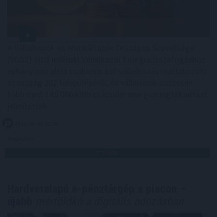
A Vállalkozók és Munkáltatók Országos Szövetsége
(VOSZ) által indított Vállalkozói Energiaösszefogáshoz
néhány nap alatt csaknem 350 vállalkozás csatlakozott
az ország 202 településéről, és vállalásaik összesen
több mint 145 000 kWh csúcsidei energiamegtakarítást
jelentettek.
2026. 08. 09. 05:00
Megosztás:
TOVÁBB
Hardveralapú e-pénztárgép a piacon –
újabb
mérföldkő a digitális adózásban