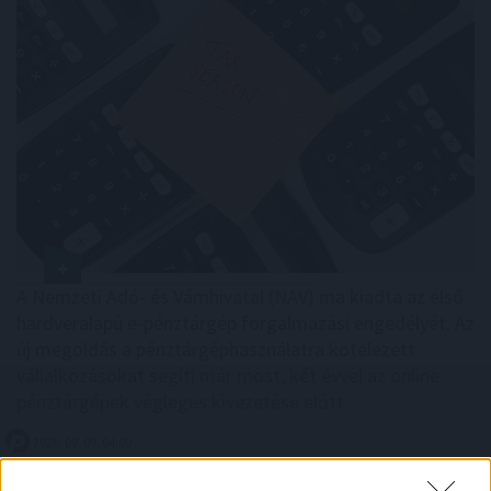
A Nemzeti Adó- és Vámhivatal (NAV) ma kiadta az első
hardveralapú e-pénztárgép forgalmazási engedélyét. Az
új megoldás a pénztárgéphasználatra kötelezett
vállalkozásokat segíti már most, két évvel az online
pénztárgépek végleges kivezetése előtt.
2026. 08. 09. 04:00
Megosztás: