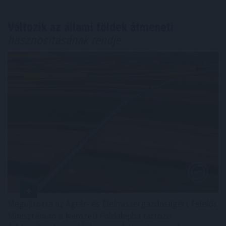
Változik az állami földek átmeneti
hasznosításának rendje
Megújította az Agrár- és Élelmiszergazdaságért Felelős
Minisztérium a Nemzeti Földalapba tartozó