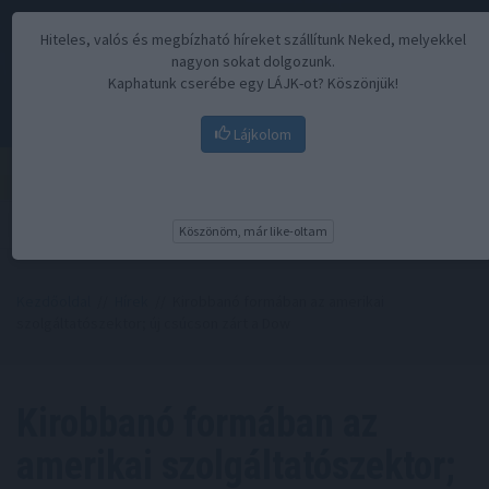
Hiteles, valós és megbízható híreket szállítunk Neked, melyekkel
nagyon sokat dolgozunk.
Kaphatunk cserébe egy LÁJK-ot? Köszönjük!
Lájkolom
Menü
Köszönöm, már like-oltam
Kezdőoldal
//
Hírek
// Kirobbanó formában az amerikai
szolgáltatószektor; új csúcson zárt a Dow
Kirobbanó formában az
amerikai szolgáltatószektor;