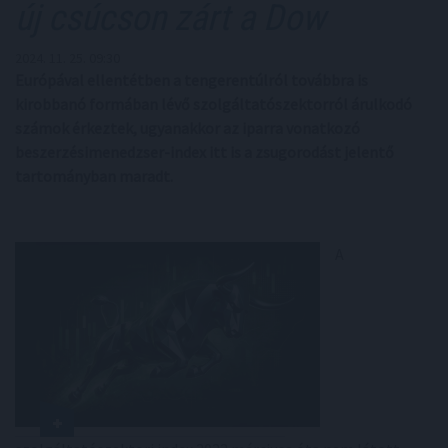
új csúcson zárt a Dow
2024. 11. 25. 09:30
Európával ellentétben a tengerentúlról továbbra is
kirobbanó formában lévő szolgáltatószektorról árulkodó
számok érkeztek, ugyanakkor az iparra vonatkozó
beszerzésimenedzser-index itt is a zsugorodást jelentő
tartományban maradt.
A