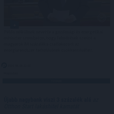
Példa nélkülinek nevezte a gazdasági és energetikai
miniszter szombaton, hogy felmérések szerint a
magyarok 84 százaléka csatlakozott az
energiarendszer terhelésének csökkentéséhez.
2026. 08. 08. 22:00
Megosztás:
TOVÁBB
Újabb nagybank viszi 3 százalék alá
az
Otthon Start lakáshitel kamatát