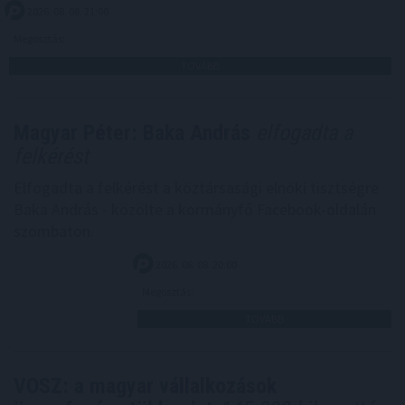
2026. 08. 08. 21:00
Megosztás:
TOVÁBB
Magyar Péter: Baka András
elfogadta a
felkérést
Elfogadta a felkérést a köztársasági elnöki tisztségre
Baka András - közölte a kormányfő Facebook-oldalán
szombaton.
2026. 08. 08. 20:00
Megosztás:
TOVÁBB
VOSZ: a magyar vállalkozások