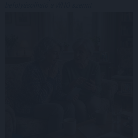
befolyásolható a WHO szerint