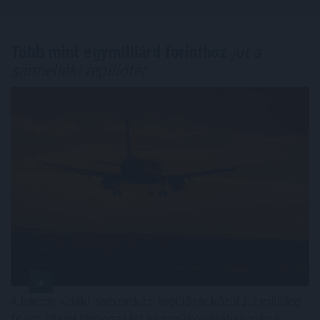
Több mint egymilliárd forinthoz
jut a
sármelléki repülőtér
A három vidéki nemzetközi repülőtér közül 1,2 milliárd
forint állami támogatást kap működéséhez idén a