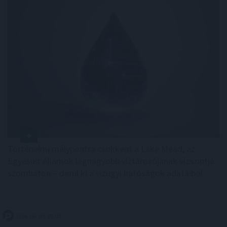
Történelmi mélypontra csökkent a Lake Mead, az
Egyesült Államok legnagyobb víztározójának vízszintje
szombaton – derül ki a vízügyi hatóságok adataiból.
2026. 08. 09. 09:00