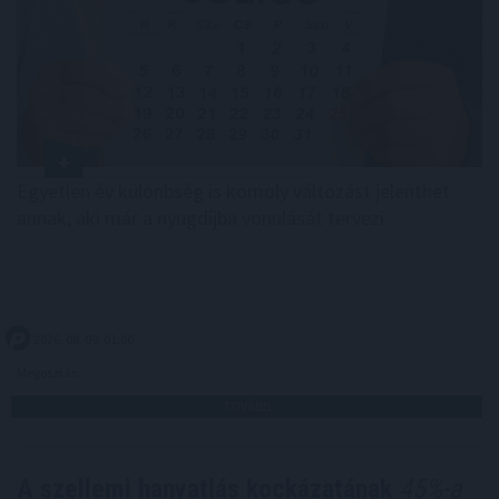
Egyetlen év különbség is komoly változást jelenthet
annak, aki már a nyugdíjba vonulását tervezi.
2026. 08. 09. 01:00
Megosztás:
TOVÁBB
A szellemi hanyatlás kockázatának
45%-a