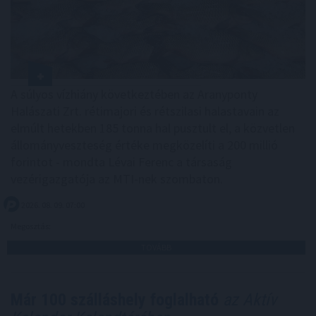
A súlyos vízhiány következtében az Aranyponty
Halászati Zrt. rétimajori és rétszilasi halastavain az
elmúlt hetekben 185 tonna hal pusztult el, a közvetlen
állományveszteség értéke megközelíti a 200 millió
forintot - mondta Lévai Ferenc a társaság
vezérigazgatója az MTI-nek szombaton.
2026. 08. 09. 07:00
Megosztás:
TOVÁBB
Már 100 szálláshely foglalható
az Aktív