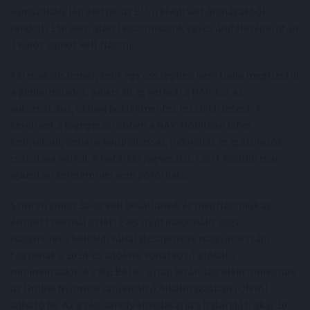
vámszabály lép életbe: az EU-n kívüli webáruházakból
rendelt, 150 euró alatti kiscsomagok egyes áruféleségei után
3 eurós vámot kell fizetni.
Aki magánszemélyként egy összegben nem tudja megfizetni
a gépjárműadót, június 30-ig kérheti a NAV-tól az
automatikus, öthavi pótlékmentes részletfizetést. A
kérelmet a legegyszerűbben a NAV-Mobilban lehet
benyújtani, néhány koppintással, indokolás és igazolások
csatolása nélkül. A határidő jogvesztő, ezért később már
igazolási kérelemmel sem pótolható.
Szintén június 30-ig kell bevallaniuk és megfizetniük az
érintett normál üzleti éves multinacionális vagy
nagyméretű belföldi vállalatcsoportok magyarországi
tagjainak a 2024-es adóévre vonatkozó globális
minimumadót. A 24GLBADO-űrlap kizárólag elektronikusan,
az Online Nyomtatványkitöltő Alkalmazásban (ONYA)
adható be. Az a cég, amely elmulasztja a határidőt, akár 10