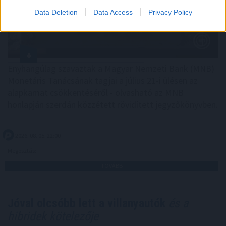
Data Deletion
Data Access
Privacy Policy
Enyhangúlag szavaztak a Magyar Nemzeti Bank (MNB)
Monetáris Tanácsának tagjai a július 21-i ülésen az
alapkamat csökkentéséről - olvasható az MNB
honlapján szerdán közzétett rövidített jegyzőkönyvben.
2026. 08. 05. 22:00
Megosztás:
TOVÁBB
Jóval olcsóbb lett a villanyautók
és a
hibridek kötelezője