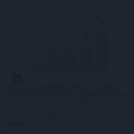
Az Erste Bank működési eredménye 11 százalékkal
nőtt, adózás utáni eredménye a magasabb adóterhek
miatt 20 százalékkal csökkent az idei első fél évben az
előző év azonos időszakához képest - ismertette a
bank elnök-vezérigazgatója sajtótájékoztatón szerdán
Budapesten.
2026. 08. 05. 17:00