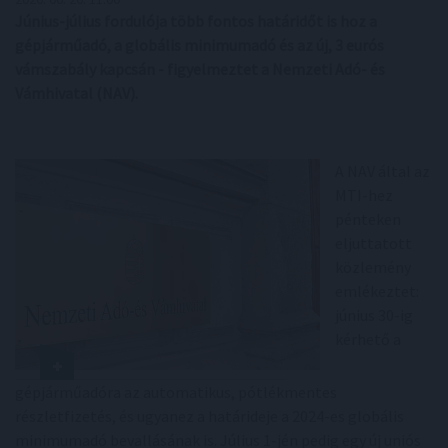
Június-július fordulója több fontos határidőt is hoz a
gépjárműadó, a globális minimumadó és az új, 3 eurós
vámszabály kapcsán - figyelmeztet a Nemzeti Adó- és
Vámhivatal (NAV).
A NAV által az
MTI-hez
pénteken
eljuttatott
közlemény
emlékeztet:
június 30-ig
kérhető a
gépjárműadóra az automatikus, pótlékmentes
részletfizetés, és ugyanez a határideje a 2024-es globális
minimumadó bevallásának is. Július 1-jén pedig egy új uniós