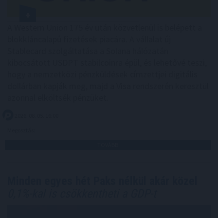
A Western Union 175 év után közvetlenül is belépett a
blokkláncalapú fizetések piacára. A vállalat új
Stablecard szolgáltatása a Solana hálózatán
kibocsátott USDPT stabilcoinra épül, és lehetővé teszi,
hogy a nemzetközi pénzküldések címzettjei digitális
dollárban kapják meg, majd a Visa rendszerén keresztül
azonnal elköltsék pénzüket.
2026. 08. 05. 16:00
Megosztás:
TOVÁBB
Minden egyes hét Paks nélkül akár közel
0,1%-kal is csökkentheti a GDP-t