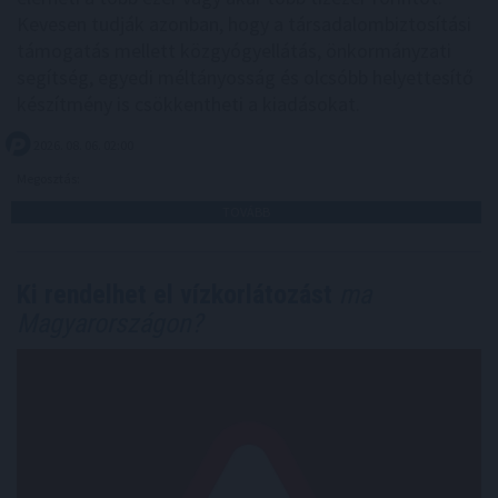
Kevesen tudják azonban, hogy a társadalombiztosítási
támogatás mellett közgyógyellátás, önkormányzati
segítség, egyedi méltányosság és olcsóbb helyettesítő
készítmény is csökkentheti a kiadásokat.
2026. 08. 06. 02:00
Megosztás:
TOVÁBB
Ki rendelhet el vízkorlátozást
ma
Magyarországon?