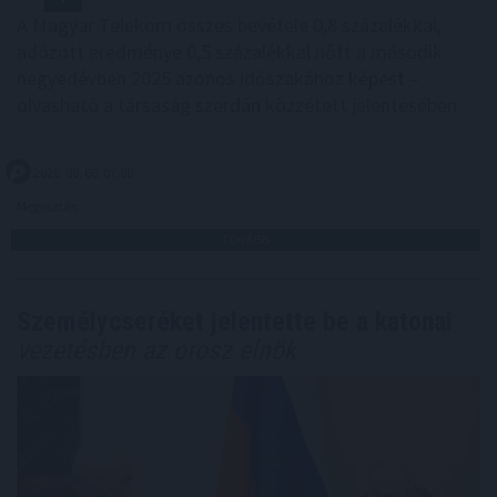
A Magyar Telekom összes bevétele 0,8 százalékkal,
adózott eredménye 0,5 százalékkal nőtt a második
negyedévben 2025 azonos időszakához képest –
olvasható a társaság szerdán közzétett jelentésében.
2026. 08. 06. 07:00
Megosztás:
TOVÁBB
Személycseréket jelentette be a katonai
vezetésben az orosz elnök