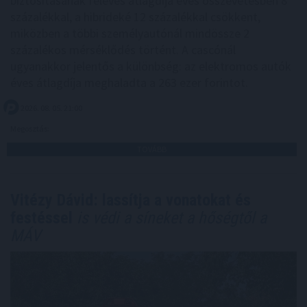
biztosításának féléves átlagdíja éves összevetésben 8
százalékkal, a hibrideké 12 százalékkal csökkent,
miközben a többi személyautónál mindössze 2
százalékos mérséklődés történt. A cascónál
ugyanakkor jelentős a különbség: az elektromos autók
éves átlagdíja meghaladta a 263 ezer forintot.
2026. 08. 05. 21:00
Megosztás:
TOVÁBB
Vitézy Dávid: lassítja a vonatokat és
festéssel
is védi a síneket a hőségtől a
MÁV