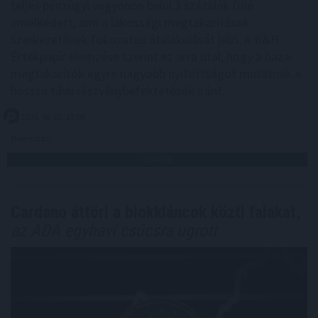
teljes pénzügyi vagyonon belül 3 százalék fölé
emelkedett, ami a lakossági megtakarítások
szerkezetének fokozatos átalakulását jelzi. A K&H
Értékpapír elemzése szerint ez arra utal, hogy a hazai
megtakarítók egyre nagyobb nyitottságot mutatnak a
hosszú távú részvénybefektetések iránt.
2026. 08. 05. 13:00
Megosztás:
TOVÁBB
Cardano áttöri a blokkláncok közti falakat,
az ADA egyhavi csúcsra ugrott