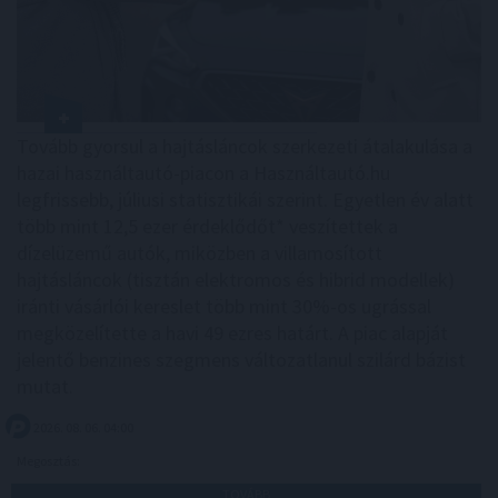
Tovább gyorsul a hajtásláncok szerkezeti átalakulása a
hazai használtautó-piacon a Használtautó.hu
legfrissebb, júliusi statisztikái szerint. Egyetlen év alatt
több mint 12,5 ezer érdeklődőt* veszítettek a
dízelüzemű autók, miközben a villamosított
hajtásláncok (tisztán elektromos és hibrid modellek)
iránti vásárlói kereslet több mint 30%-os ugrással
megközelítette a havi 49 ezres határt. A piac alapját
jelentő benzines szegmens változatlanul szilárd bázist
mutat.
2026. 08. 06. 04:00
Megosztás:
TOVÁBB