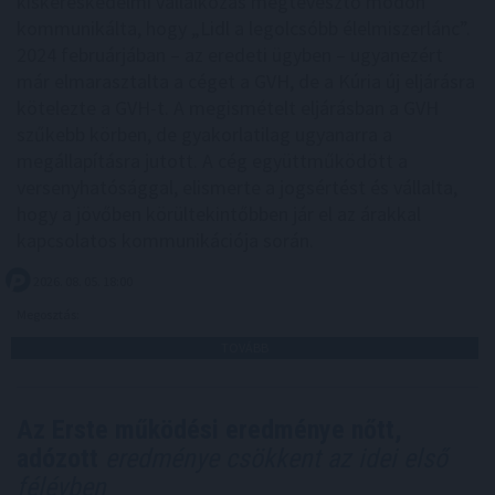
kiskereskedelmi vállalkozás megtévesztő módon
kommunikálta, hogy „Lidl a legolcsóbb élelmiszerlánc”.
2024 februárjában – az eredeti ügyben – ugyanezért
már elmarasztalta a céget a GVH, de a Kúria új eljárásra
kötelezte a GVH-t. A megismételt eljárásban a GVH
szűkebb körben, de gyakorlatilag ugyanarra a
megállapításra jutott. A cég együttműködött a
versenyhatósággal, elismerte a jogsértést és vállalta,
hogy a jövőben körültekintőbben jár el az árakkal
kapcsolatos kommunikációja során.
2026. 08. 05. 18:00
Megosztás:
TOVÁBB
Az Erste működési eredménye nőtt,
adózott
eredménye csökkent az idei első
félévben