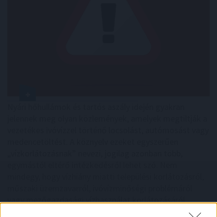
Nyári hőhullámok és tartós aszály idején gyakran
jelennek meg olyan közlemények, amelyek megtiltják a
vezetékes ivóvízzel történő locsolást, autómosást vagy
medencetöltést. A köznyelv ezeket egyszerűen
„vízkorlátozásnak” nevezi, jogilag azonban több,
egymástól eltérő intézkedésről lehet szó. Nem
mindegy, hogy vízhiány miatti települési korlátozásról,
műszaki üzemzavarról, ivóvízminőségi problémáról
vagy mezőgazdasági vízhasználat korlátozásáról
beszélünk.