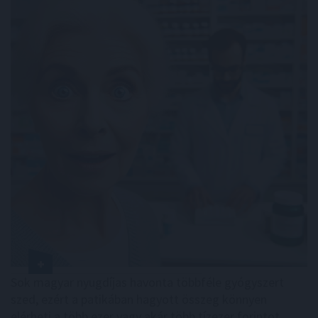
Sok magyar nyugdíjas havonta többféle gyógyszert
szed, ezért a patikában hagyott összeg könnyen
elérheti a több ezer vagy akár több tízezer forintot.