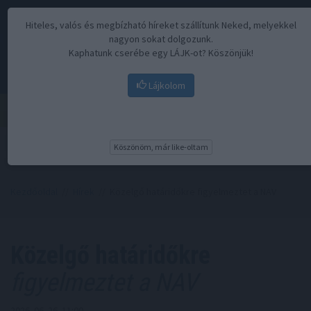
Hiteles, valós és megbízható híreket szállítunk Neked, melyekkel
nagyon sokat dolgozunk.
Kaphatunk cserébe egy LÁJK-ot? Köszönjük!
Lájkolom
Menü
Köszönöm, már like-oltam
Kezdőoldal
//
Hírek
// Közelgő határidőkre figyelmeztet a NAV
Közelgő határidőkre
figyelmeztet a NAV
2026. 06. 26. 11:00