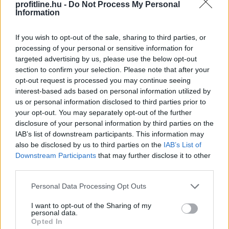
profitline.hu -
Do Not Process My Personal
Information
2026. 08. 06. 01:00
Megosztás:
If you wish to opt-out of the sale, sharing to third parties, or
TOVÁBB
processing of your personal or sensitive information for
targeted advertising by us, please use the below opt-out
section to confirm your selection. Please note that after your
A Tisza-frakció kezdeményezte, hogy jövő
opt-out request is processed you may continue seeing
interest-based ads based on personal information utilized by
kedden legyen az államfőválasztás
us or personal information disclosed to third parties prior to
your opt-out. You may separately opt-out of the further
disclosure of your personal information by third parties on the
IAB’s list of downstream participants. This information may
also be disclosed by us to third parties on the
IAB’s List of
Downstream Participants
that may further disclose it to other
third parties.
Please note that this website/app uses one or more Google
Personal Data Processing Opt Outs
services and may gather and store information including but
not limited to your visit or usage behaviour. You may click to
I want to opt-out of the Sharing of my
personal data.
grant or deny consent to Google and its third-party tags to
Opted In
use your data for below specified purposes in below Google