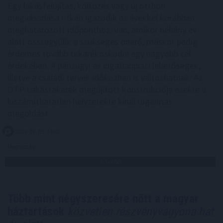
Egy lakásfelújítás, költözés vagy új otthon
megvásárlása ritkán igazodik az évekkel korábban
meghatározott időponthoz. Van, amikor néhány év
alatt összegyűlik a szükséges önerő, máskor pedig
érdemes tovább takarékoskodni egy nagyobb cél
érdekében. A pénzügyi és ingatlanpiaci lehetőségek,
illetve a családi tervek időközben is változhatnak. Az
OTP Lakástakarék megújított konstrukciója ezekre a
kiszámíthatatlan helyzetekre kínál rugalmas
megoldást.
2026. 08. 05. 14:00
Megosztás:
TOVÁBB
Több mint négyszeresére nőtt a magyar
háztartások
közvetlen részvényvagyona hat