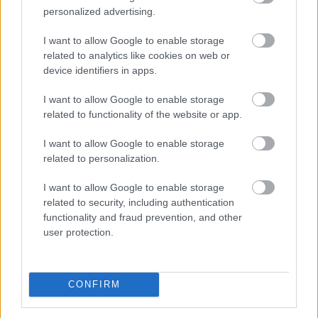
magas vízhőmérséklete miatt - közölte az erőmű
personalized advertising.
vezetése.
I want to allow Google to enable storage
2026. 08. 05. 23:00
related to analytics like cookies on web or
device identifiers in apps.
Megosztás:
TOVÁBB
I want to allow Google to enable storage
related to functionality of the website or app.
I want to allow Google to enable storage
MNB: egyhangúlag támogatta a monetáris
related to personalization.
tanács
az alapkamat csökkentését
júliusban
I want to allow Google to enable storage
related to security, including authentication
functionality and fraud prevention, and other
user protection.
CONFIRM