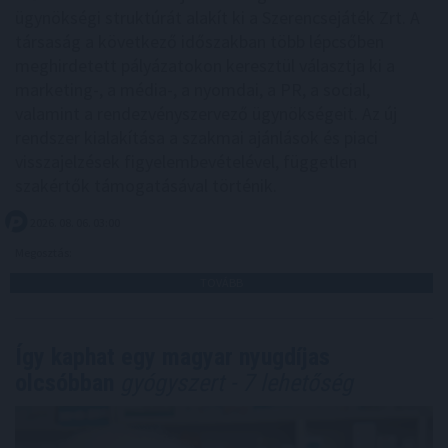
ügynökségi struktúrát alakít ki a Szerencsejáték Zrt. A
társaság a következő időszakban több lépcsőben
meghirdetett pályázatokon keresztül választja ki a
marketing-, a média-, a nyomdai, a PR, a social,
valamint a rendezvényszervező ügynökségeit. Az új
rendszer kialakítása a szakmai ajánlások és piaci
visszajelzések figyelembevételével, független
szakértők támogatásával történik.
2026. 08. 06. 03:00
Megosztás:
TOVÁBB
Így kaphat egy magyar nyugdíjas
olcsóbban
gyógyszert - 7 lehetőség