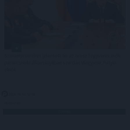
Személycseréket jelentett be az orosz fegyveres erők
parancsnoki állományában szerdán Vlagyimir Putyin
elnök.
2026. 08. 06. 06:00
Megosztás:
TOVÁBB