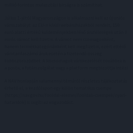
millió forintos mulasztási bírságra is számíthat.
Július 1-jétől Magyarországon is alkalmazni kell az új uniós
vámszabályt: az EU-n kívüli webáruházakból rendelt, 150
euró alatti értékű küldeményekben lévő áruféleségek után 3
eurós vámot kell fizetni. A vámot nem csomagonként,
hanem termékkategóriánként kell megfizetni, ezért eltérő
vámtarifaszámú áruk esetén a fizetendő összeg
többszöröződhet. A kiscsomagok vámkezelését továbbra is
a posta, a futárszolgálat vagy a platform megbízottja intézi.
A NAV honlapján valamennyi témáról részletes tájékoztatás
érhető el, a kezdőlapon egy külön tematikus csempe
(https://nav.gov.hu/fooldal-elemei/fooldali-csempek/nyari-
hataridok) is segíti az eligazodást.