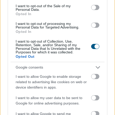
consent section.
I want to opt-out of the Sale of my
Personal Data.
Opted In
A Tisza-frakció kezdeményezte, hogy a parlament jövő
kedden válassza meg az új köztársasági elnököt.
I want to opt-out of processing my
Personal Data for Targeted Advertising.
Opted In
I want to opt-out of Collection, Use,
Retention, Sale, and/or Sharing of my
Personal Data that Is Unrelated with the
2026. 08. 06. 00:05
Purposes for which it was collected.
Opted Out
Megosztás:
TOVÁBB
Google consents
I want to allow Google to enable storage
related to advertising like cookies on web or
Csökkenti a reaktor teljesítményét
a krskói
device identifiers in apps.
atomerőmű
I want to allow my user data to be sent to
Szerda éjszakától fokozatosan csökkenti reaktorának
Google for online advertising purposes.
teljesítményét a szlovén-horvát tulajdonú Krsko
Atomerőmű (NEK) a Száva alacsony vízhozama és
I want to allow Google to send me