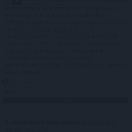
Magyarországon is új korszakot hoz az Európai Unió
bértranszparencia-szabályozása, amely minden
eddiginél átláthatóbbá teszi a vállalati javadalmazást: a
munkavállalók ezentúl joggal kérhetik ki
munkáltatójuktól az azonos értékű munkát végzők
átlagos bérét. A WHC szakértői arra figyelmeztetnek,
hogy az új irányelv nemcsak a bértárgyalások
dinamikáját változtatja meg, de komoly
adminisztrációs és kulturális felkészülést is megkövetel
a hazai cégektől.
2026. 08. 06. 22:00
Megosztás:
TOVÁBB
A vészhelyzet elkerülésén
dolgoznak a
halgazdálkodók