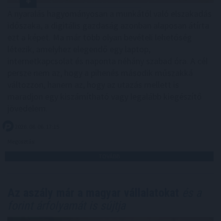
A nyaralás hagyományosan a munkától való elszakadás
időszaka, a digitális gazdaság azonban alaposan átírta
ezt a képet. Ma már több olyan bevételi lehetőség
létezik, amelyhez elegendő egy laptop,
internetkapcsolat és naponta néhány szabad óra. A cél
persze nem az, hogy a pihenés második műszakká
változzon, hanem az, hogy az utazás mellett is
maradjon egy kiszámítható vagy legalább kiegészítő
jövedelem.
2026. 08. 06. 17:15
Megosztás:
TOVÁBB
Az aszály már a magyar vállalatokat
és a
forint árfolyamát is sújtja