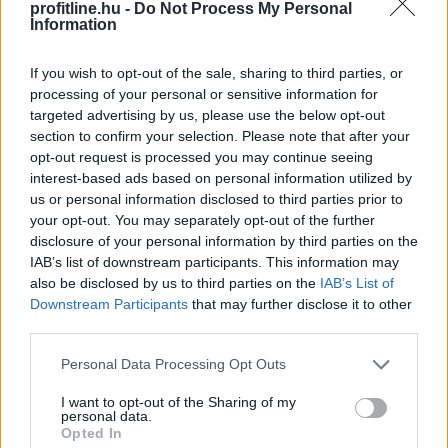
profitline.hu -
Do Not Process My Personal
Information
If you wish to opt-out of the sale, sharing to third parties, or
processing of your personal or sensitive information for
targeted advertising by us, please use the below opt-out
section to confirm your selection. Please note that after your
opt-out request is processed you may continue seeing
interest-based ads based on personal information utilized by
us or personal information disclosed to third parties prior to
your opt-out. You may separately opt-out of the further
A WHO demencia-irányelveiben önálló kockázati
disclosure of your personal information by third parties on the
IAB’s list of downstream participants. This information may
tényezőként szerepel a kognitív inaktivitás. A
also be disclosed by us to third parties on the
IAB’s List of
dokumentum rámutat: az egész életen át tartó
Downstream Participants
that may further disclose it to other
kognitív aktivitás — a tanulás, a mentálisan igényes
third parties.
feladatok és az új ingerek — szoros összefüggésben áll
a szellemi hanyatlás alacsonyabb kockázatával .
Please note that this website/app uses one or more Google
Personal Data Processing Opt Outs
services and may gather and store information including but
2026. 08. 07. 02:00
not limited to your visit or usage behaviour. You may click to
I want to opt-out of the Sharing of my
personal data.
grant or deny consent to Google and its third-party tags to
Megosztás:
Opted In
use your data for below specified purposes in below Google