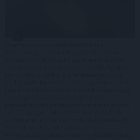
A kormány augusztus 1-jén módosította a
villamosenergia-ellátási válsághelyzet kezelésének
szabályait, ami jól mutatja, hogy az energiaellátást
érintő kockázatok kezelése egyre nagyobb figyelmet
kap szabályozói oldalról is. A rekordalacsony dunai
vízállás, a hőhullámok és az aszály egyértelművé teszik,
hogy a klímaváltozás már nem jövőbeli forgatókönyv:
kézzelfogható üzleti kockázat, amely a hazai
energiaellátástól a szabályozási környezeten át a napi
működésig egyre több területet érint. A vállalatok
számára ezért a fizikai klímakockázatok kezelése már
nem csak a szabályozói elvárásokat érintő
fenntarthatósági kérdés, hanem a működésbiztonság