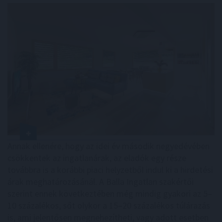
Annak ellenére, hogy az idei év második negyedévében
csökkentek az ingatlanárak, az eladók egy része
továbbra is a korábbi piaci helyzetből indul ki a hirdetési
árak meghatározásánál. A Balla Ingatlan szakértői
szerint ennek következtében még mindig gyakori az 5–
10 százalékos, sőt olykor a 15–20 százalékos túlárazás
is, ami jelentősen megnehezítheti, vagy adott esetben