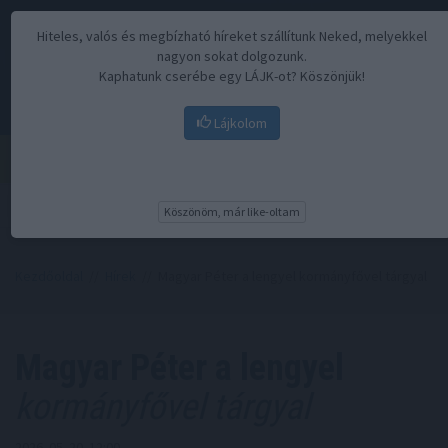
Hiteles, valós és megbízható híreket szállítunk Neked, melyekkel
nagyon sokat dolgozunk.
Kaphatunk cserébe egy LÁJK-ot? Köszönjük!
Lájkolom
Menü
Köszönöm, már like-oltam
Kezdőoldal
//
Hírek
// Magyar Péter a lengyel kormányfővel tárgyal
Magyar Péter a lengyel
kormányfővel tárgyal
2026. 05. 20. 12:00