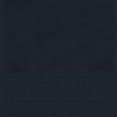
A 2026-os rendkívüli nyári aszály már messze túlmutat
a mezőgazdaság problémáin. Egyre inkább
makrogazdasági kockázattá válik. A Duna budapesti
vízszintje történelmi mélységbe süllyedt, ami
ellehetetlenítette a hajózást, a hűtővíz hiánya pedig
arra kényszerítette a paksi atomerőművet, hogy
termelését a minimális szintre csökkentse. A közútra