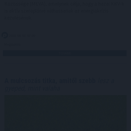
Közössége (MEVA), amelynek célja, hogy a hazai KKV-k
is aktív szereplőivé válhassanak az energiakrízis
kezelésének.
2026. 08. 07. 07:00
Megosztás:
TOVÁBB
A mulcsozás titka, amitől szebb
lesz a
gyeped, mint valaha