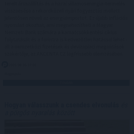
terelt áruszállítás és a hazai villamosenergia-termelés
visszaesése a rekordközeli nyári fogyasztás mellett
jelentősen növeli az energiaimportot. Ez újabb inflációs
nyomást okozhat, ami megnehezítheti a Magyar
Nemzeti Bank számára a kamatcsökkentési ciklus
folytatását és a forintra is kedvezőtlen hatással lehet -
áll a nemzetközi fizetések és devizapiaci megoldások
szakértője, az AKCENTA CZ legfrissebb elemzésében.
2026. 08. 06. 17:00
Megosztás:
TOVÁBB
Hogyan válasszunk a csendes elvonulás
és
a pörgős nyaralás között