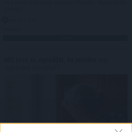
és a versenyképesség alapvető feltétele – figyelmeztet
a KPMG.
2026. 08. 07. 03:00
Megosztás:
TOVÁBB
Mit tesz az agyaddal, ha minden
nap
ugyanazt csinálod?