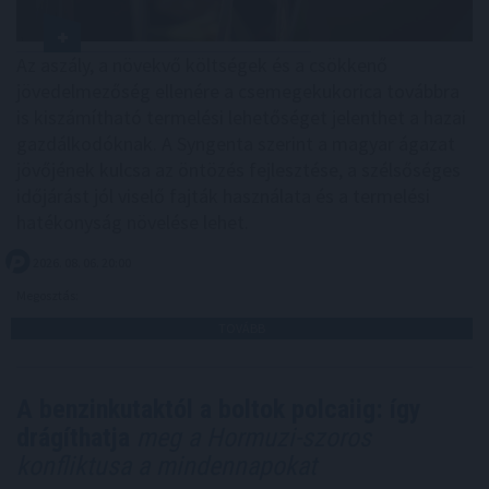
Az aszály, a növekvő költségek és a csökkenő
jövedelmezőség ellenére a csemegekukorica továbbra
is kiszámítható termelési lehetőséget jelenthet a hazai
gazdálkodóknak. A Syngenta szerint a magyar ágazat
jövőjének kulcsa az öntözés fejlesztése, a szélsőséges
időjárást jól viselő fajták használata és a termelési
hatékonyság növelése lehet.
2026. 08. 06. 20:00
Megosztás:
TOVÁBB
A benzinkutaktól a boltok polcaiig: így
drágíthatja
meg a Hormuzi-szoros
konfliktusa a mindennapokat