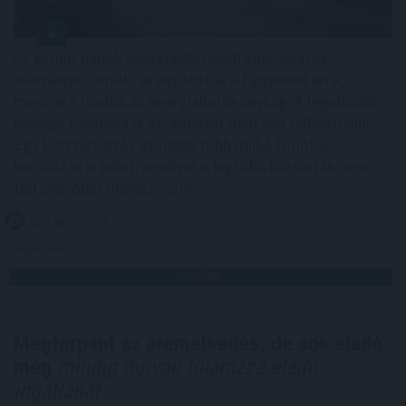
Az elmúlt napok energiaellátással kapcsolatos
eseményei ismét ráirányították a figyelmet arra,
mennyire fontos az energiahatékonyság. A legolcsóbb
energia továbbra is az, amelyet nem kell felhasználni.
Egy korszerűsítés azonban több millió forintos
beruházás is lehet, amelyet a legtöbb háztartás nem
tud önerőből finanszírozni.
2026. 08. 07. 05:00
Megosztás:
TOVÁBB
Megtorpant az áremelkedés, de sok eladó
még
mindig durván túlárazza eladó
ingatlanát