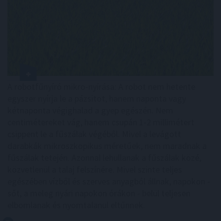
A robotfűnyíró mikro-nyírása: A robot nem hetente
egyszer nyírja le a pázsitot, hanem naponta vagy
kétnaponta végighalad a gyep egészén. Nem
centimétereket vág, hanem csupán 1-2 millimétert
csippent le a fűszálak végéből. Mivel a levágott
darabkák mikroszkopikus méretűek, nem maradnak a
fűszálak tetején. Azonnal lehullanak a fűszálak közé,
közvetlenül a talaj felszínére. Mivel szinte teljes
egészében vízből és szerves anyagból állnak, napokon -
sőt, a meleg nyári napokon órákon - belül teljesen
elbomlanak és nyomtalanul eltűnnek.