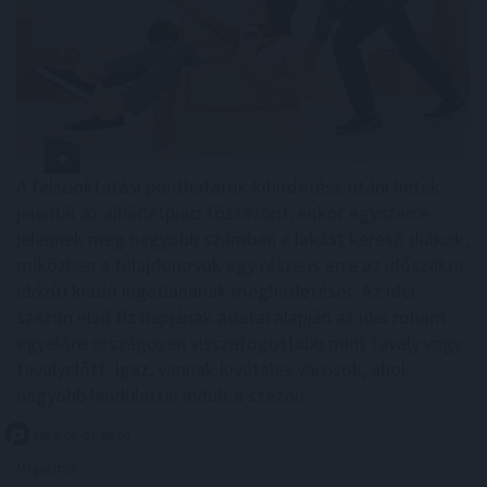
A felsőoktatási ponthatárok kihirdetése utáni hetek
jelentik az albérletpiaci főszezont, ekkor egyszerre
jelennek meg nagyobb számban a lakást kereső diákok,
miközben a tulajdonosok egy része is erre az időszakra
időzíti kiadó ingatlanának meghirdetését. Az idei
szezon első tíz napjának adatai alapján az idei roham
egyelőre országosan visszafogottabb mint tavaly vagy
tavalyelőtt. Igaz, vannak kivételes városok, ahol
nagyobb lendülettel indult a szezon.
2026. 08. 07. 08:00
Megosztás: