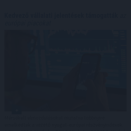
Kedvező vállalati jelentések támogatták
az
európai piacokat
Mérsékelt elmozdulásokat mutatva többnyire
emelkedtek a vezető nyugat-európai részvényindexek.