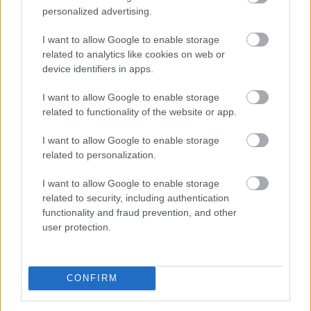
personalized advertising.
I want to allow Google to enable storage
related to analytics like cookies on web or
device identifiers in apps.
A 2026-os nyár második hőkupolája ismét jelentősen
I want to allow Google to enable storage
növelte a klímák használatát. A hűtés helyszínenként
related to functionality of the website or app.
átlagosan napi 4,29 kWh energiát igényelt a Daikin
klímákat és hőszivattyúkat vezérlő Onecta alkalmazás
I want to allow Google to enable storage
anonim, országos használati adatai szerint.
related to personalization.
2026. 08. 07. 01:00
I want to allow Google to enable storage
Megosztás:
related to security, including authentication
functionality and fraud prevention, and other
TOVÁBB
user protection.
Elmaradt a várakozásoktól az
ipar júniusi
CONFIRM
teljesítménye