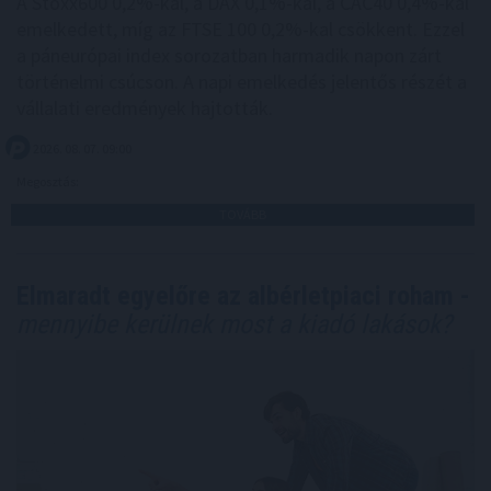
A Stoxx600 0,2%-kal, a DAX 0,1%-kal, a CAC40 0,4%-kal
emelkedett, míg az FTSE 100 0,2%-kal csökkent. Ezzel
a páneurópai index sorozatban harmadik napon zárt
történelmi csúcson. A napi emelkedés jelentős részét a
vállalati eredmények hajtották.
2026. 08. 07. 09:00
Megosztás:
TOVÁBB
Elmaradt egyelőre az albérletpiaci roham -
mennyibe kerülnek most a kiadó lakások?