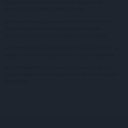
lengyel menekültnek, köztük ötezer lengyel zsidó
származásúnak mentette meg az életét.
Ezt követően a magyar kormányfő elindult Donald Tusk
lengyel miniszterelnök hivatalához, ahol katonai
tiszteletadással fogadták a magyar kormány tagjait.
A két miniszterelnök négyszemközti tárgyalást folytat, és a
magyar miniszterek is egyeztetnek lengyel kollégáikkal.
Később Magyar Péter és Donald Tusk Gdanskba látogat,
majd a magyar kormányfő csütörtökön Bécsben folytatja
tárgyalásait.