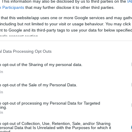
. This information may also be disclosed by us to third parties on the
IA
1:00
Megosztás:
TOVÁBB
Participants
that may further disclose it to other third parties.
 that this website/app uses one or more Google services and may gath
including but not limited to your visit or usage behaviour. You may click 
ia
szigorítja a digitális átutalásokat
 to Google and its third-party tags to use your data for below specifi
ogle consent section.
ponti bankja új szabályozással lép fel a kriptovalutás
en: 2027. január 1-jétől bizonyos, 10 000 dollár feletti
lásokat akár 24 órára visszatarthatnak a
l Data Processing Opt Outs
k.
o opt-out of the Sharing of my personal data.
In
0:00
Megosztás:
TOVÁBB
o opt-out of the Sale of my Personal Data.
In
 Egyesült Államok
legnagyobb
to opt-out of processing my Personal Data for Targeted
ing.
In
mélypontra csökkent a Lake Mead, az Egyesült
o opt-out of Collection, Use, Retention, Sale, and/or Sharing
nagyobb víztározójának vízszintje szombaton – derül
ersonal Data that Is Unrelated with the Purposes for which it
lected.