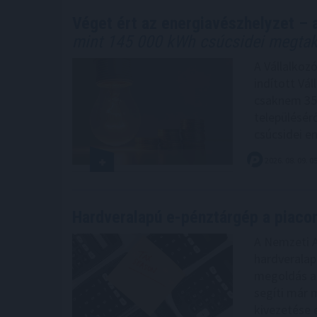
Véget ért az energiavészhelyzet – 
mint 145 000 kWh csúcsidei megtakar
A Vállalkoz
indított Vá
csaknem 350
településér
csúcsidei e
2026. 08. 09. 0
Hardveralapú e-pénztárgép a piacon
A Nemzeti A
hardveralap
megoldás a 
segíti már 
kivezetése e