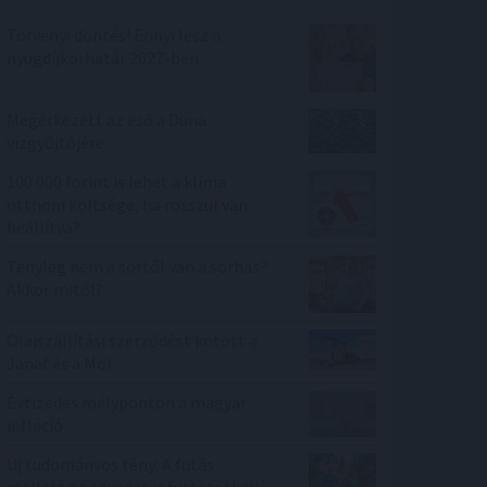
Törvényi döntés! Ennyi lesz a
nyugdíjkorhatár 2027-ben
Megérkezett az eső a Duna
vízgyűjtőjére
100.000 forint is lehet a klíma
otthoni költsége, ha rosszul van
beállítva?
Tényleg nem a sörtől van a sörhas?
Akkor mitől?
Olajszállítási szerződést kötött a
Janaf és a Mol
Évtizedes mélyponton a magyar
infláció
Új tudományos tény: A futás