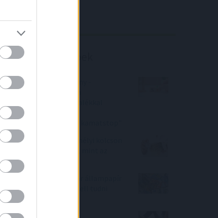
Richter elemzés
Befektetési tippek
Bankmonitor közlemény -
"Februárban változna a
hitelkamatod? 11 százalékkal
mérsékelheti a
törlesztőrészletedet a kamatstop"
Olcsóbb lehet egy személyi kölcsön
a teljes futamidő alatt, mint az
infláció!
Indul az új eurós magyar állampapír
az EMÁP 2026/U - mit kell tudni
róla?
Megnyílik a kamat- és