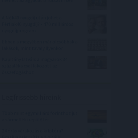
mellett az agyadat is futtatni kell
A Nők40 nyugdíj után jöhet a
Férfiak40 nyugdíj? - 470 milliárdos
nyugdíjprogram
Ebben a megyében már olcsóbbak a
lakások, mint tavaly ilyenkor
Kapitány István: a magyarok 84
százaléka csatlakozott az
összefogáshoz
Legfrissebb híreink
Több mint egymilliárd forinthoz jut
a sármelléki repülőtér
24 órás várakozás a kriptóra?
Brazília szigorítja a digitális