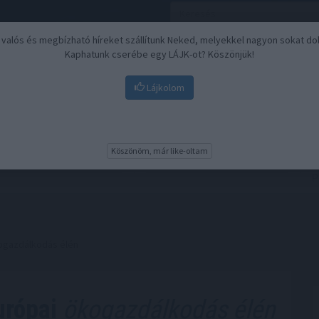
, valós és megbízható híreket szállítunk Neked, melyekkel nagyon sokat do
Kaphatunk cserébe egy LÁJK-ot? Köszönjük!
Lájkolom
Nyugdíj
Biztosítási befektetések
BU
Köszönöm, már like-oltam
ogazdálkodás élén
urópai
ökogazdálkodás élén