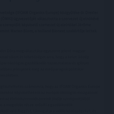
vetsége (IFOAM Organics Europe) közgyűlése dr. Drexler
(ÖMKi) ügyvezetőjét választotta a szervezet új elnökévé
a szereplőit képviselő szervezet új alelnökei Jérôme
lamint Marian Blom, a holland Bionext szakértője lettek.
xler Dóra megválasztása egyszerre jelent magyar
kmai sikert és lehetőséget arra, hogy a kelet-közép
ópai ökológiai gazdálkodás tapasztalatai és igényei
sebben jelenjenek meg az európai agrárpolitikai
beszédben.
gtiszteltetés számomra, hogy az IFOAM Organics Europe
ökeként képviselhetem az európai ökológiai mozgalmat
en az élelmiszerrendszereink jövője szempontjából
 a megoldás része: erősíti a gazdálkodók
któl való függést, támogatja a vidéki közösségeket, és