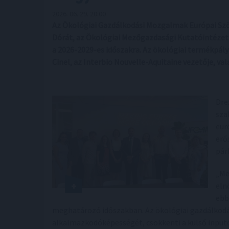
2026. 06. 29. 20:00
Az Ökológiai Gazdálkodási Mozgalmak Európai Szö
Dórát, az Ökológiai Mezőgazdasági Kutatóintézet 
a 2026-2029-es időszakra. Az ökológiai termékpály
Cinel, az Interbio Nouvelle-Aquitaine vezetője, va
Dre
sza
eur
erő
pár
„Me
eln
ebb
meghatározó időszakban. Az ökológiai gazdálkodás
alkalmazkodóképességét, csökkenti a külső inputo