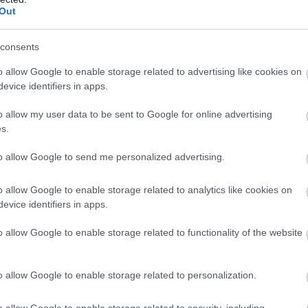
 hatóságok adataiból.
Out
consents
9:00
Megosztás:
TOVÁBB
o allow Google to enable storage related to advertising like cookies on
evice identifiers in apps.
o allow my user data to be sent to Google for online advertising
miatt
bevezetett intézkedéseit a Posta
s.
sta keddig tartja fent az extrém hőség miatt
to allow Google to send me personalized advertising.
 elrendelt intézkedéseit - közölte a társaság a
szombaton.
o allow Google to enable storage related to analytics like cookies on
evice identifiers in apps.
o allow Google to enable storage related to functionality of the website
8:00
Megosztás:
TOVÁBB
o allow Google to enable storage related to personalization.
ban
o allow Google to enable storage related to security, including