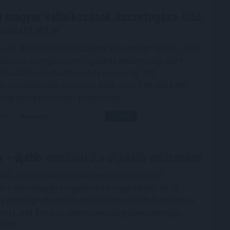
a magyar vállalkozások összefogása
több
ítást ért el
ók és Munkáltatók Országos Szövetsége (VOSZ) által
llalkozói Energiaösszefogáshoz néhány nap alatt
 vállalkozás csatlakozott az ország 202
ől, és vállalásaik összesen több mint 145 000 kWh
nergiamegtakarítást jelentettek.
5:00
Megosztás:
TOVÁBB
 – újabb
mérföldkő a digitális adózásban
dó- és Vámhivatal (NAV) ma kiadta az első
ú e-pénztárgép forgalmazási engedélyét. Az új
pénztárgéphasználatra kötelezett vállalkozásokat
most, két évvel az online pénztárgépek végleges
lőtt.