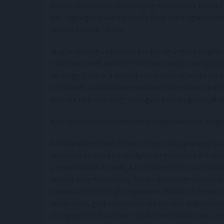
érdemi környezet-egészségügyi előnyöket teremt. 
ökológiai gazdálkodás Európában stratégiai jele
mondta Drexler Dóra.
Magyarország számára a kérdés agrárgazdasági és 
már több mint 400 ezer hektáron folyt ökológiai
mintegy 8,5%-a. A területbővüléssel egyidőben a b
erősödött. A hazai biotermékek kiskereskedelmi 
ami azt mutatja, hogy a magyar piac is egyre nyit
A továbblépéshez azonban önmagában nem elegen
A hazai szántóföldi biotermények java jelenleg a
hozzáadott értékű feldolgozott termékek értékesí
a rövid ellátási láncok, a közétkeztetés és a stab
között még komoly fejlődési lehetőséget jelent a
van kiszámítható, jól átgondolt átállási és fennt
rendszerre, gyakorlatorientált kutatás-fejlesztésr
és fogyasztói bizalmat erősítő intézkedésekre, am