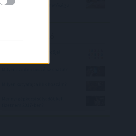
költségmentes hitellehetőség a
sertéstartóknak
Kalkulátor ajánló
Milyen szám kerül a kérdőjel
helyére?
Milyen szinten beszélsz chatül?
Milyen kutyafajta illik hozzám?
Mennyi gépkocsi súlyadót kell
fizetnem 2017-ben?