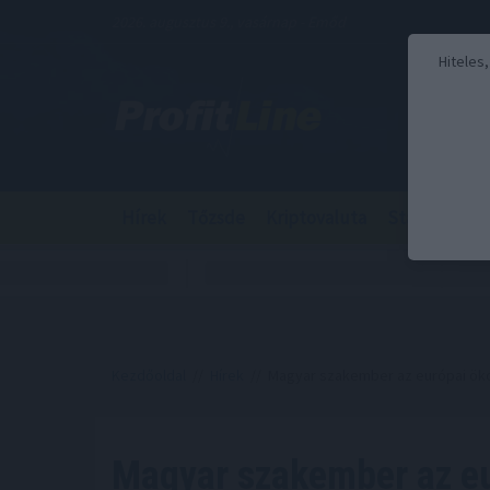
2026. augusztus 9., vasárnap - Emőd
Hiteles
Hírek
Tőzsde
Kriptovaluta
Stabilcoin
Kezdőoldal
//
Hírek
// Magyar szakember az európai ök
Magyar szakember az e