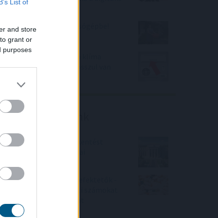
B’s List of
adózásban
Esővizet tegyünk a mosógépbe!
er and store
to grant or
ed purposes
100.000 forint is lehet a klíma
otthoni költsége, ha rosszul van
beállítva?
Friss elemzéseink
Fokozatos kamatcsökkentést
támogatnak az amerikai
jegybankárok
Örülhetnek a Richter befektetők -
piaci konszenzus feletti számokat
közölt a tőzsdei vállalat
4IG elemzés