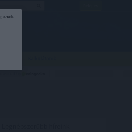
Belépés
lgozunk.
BOR
BIRS
Kalkulátorok
Legnépszerűbb híreink