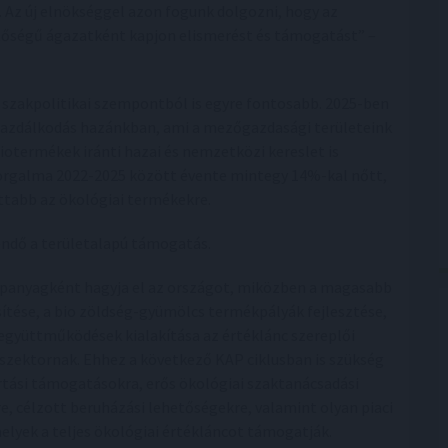
Az új elnökséggel azon fogunk dolgozni, hogy az
ntőségű ágazatként kapjon elismerést és támogatást” –
szakpolitikai szempontból is egyre fontosabb. 2025-ben
 gazdálkodás hazánkban, ami a mezőgazdasági területeink
iotermékek iránti hazai és nemzetközi kereslet is
forgalma 2022-2025 között évente mintegy 14%-kal nőtt,
ottabb az ökológiai termékekre.
dő a területalapú támogatás.
lapanyagként hagyja el az országot, miközben a magasabb
tése, a bio zöldség-gyümölcs termékpályák fejlesztése,
il együttműködések kialakítása az értéklánc szereplői
 szektornak. Ehhez a következő KAP ciklusban is szükség
artási támogatásokra, erős ökológiai szaktanácsadási
e, célzott beruházási lehetőségekre, valamint olyan piaci
elyek a teljes ökológiai értékláncot támogatják.