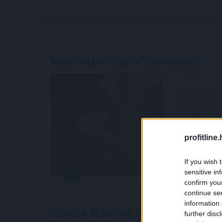
Nyári ellenőrzések a Balatonnál
– az
Félidőhöz ér
Július elej
vármegyében
A kiemelt a
részt, az ed
profitline
2026. 08. 08. 1
If you wish 
sensitive in
confirm you
continue se
information 
Szerbia erősíteni szeretné az
együt
further disc