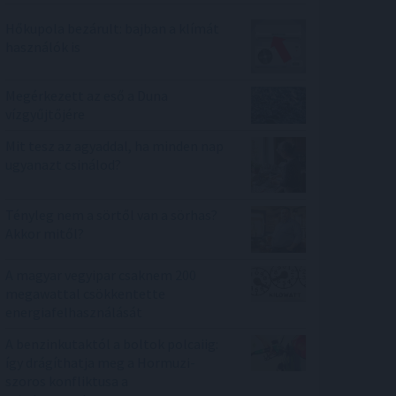
Hőkupola bezárult: bajban a klímát
használók is
Megérkezett az eső a Duna
vízgyűjtőjére
Mit tesz az agyaddal, ha minden nap
ugyanazt csinálod?
Tényleg nem a sörtől van a sörhas?
Akkor mitől?
A magyar vegyipar csaknem 200
megawattal csökkentette
energiafelhasználását
A benzinkutaktól a boltok polcaiig:
így drágíthatja meg a Hormuzi-
szoros konfliktusa a