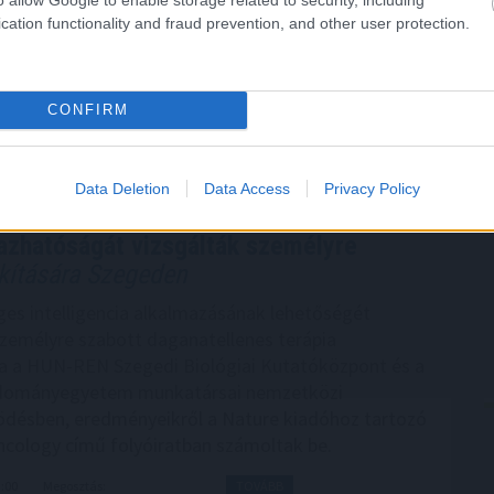
on, miközben az USDT-felhasználók száma is gyors
cation functionality and fraud prevention, and other user protection.
 a hálózaton. A Tron ettől még messze nem
el vezető szerepét: tranzakciós volumenben továbbra
őnnyel rendelkezik.
CONFIRM
4:00
Megosztás:
TOVÁBB
Data Deletion
Data Access
Privacy Policy
azhatóságát vizsgálták személyre
akítására Szegeden
es intelligencia alkalmazásának lehetőségét
személyre szabott daganatellenes terápia
ra a HUN-REN Szegedi Biológiai Kutatóközpont és a
dományegyetem munkatársai nemzetközi
désben, eredményeikről a Nature kiadóhoz tartozó
ncology című folyóiratban számoltak be.
3:00
Megosztás:
TOVÁBB