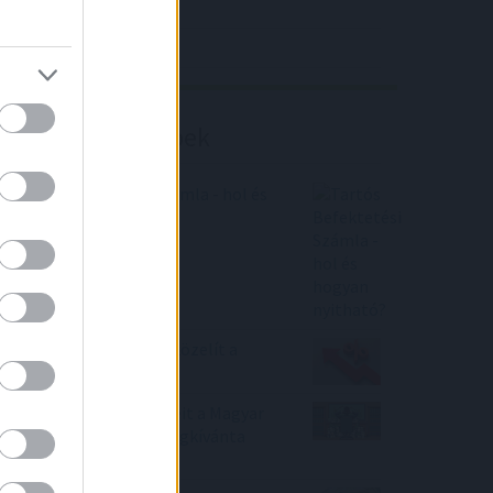
4IG elemzés
Richter elemzés
Befektetési tippek
Tartós Befektetési Számla - hol és
hogyan nyitható?
Félelmetes! 10%-hoz közelít a
lakáshitelek kamata
Tovább veszi részvényeit a Magyar
Telekom, az OTP is megkívánta
ugyanezt