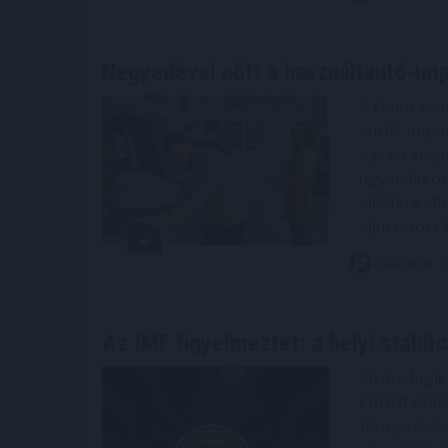
Negyedével nőtt a használtautó-imp
A forint er
autók impor
a piaci árs
ugyanakkor 
előélete el
eljuttatott
2026. 08. 08. 1
Az IMF figyelmeztet: a helyi stabil
Elsőre logi
kötött stabi
térnyerésév