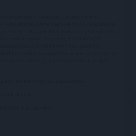
hozott parlamenti választást a nyugat-balkáni
 (Vetevendosje) nyerte meg a voksok 51,1 százalékával.
llamfő vezette Koszovói Demokrata Párt (PDK) végzett a
a Koszovói Demokrata Szövetség (LDK) lett 13,24
vetség Koszovó Jövőjéért (AAK) nevű pártja 5,9
jutott be a törvényhozásba. A szerbeknek fenntartott 10
erb Lista szerzett meg, egy az ellenzéki Szabadságért,
.
a pártok kerülnek majd be a parlamentbe.
atalabb államát.
re hétfőn lehet számítani.