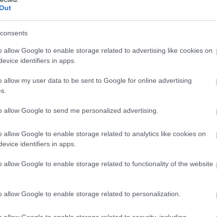
Out
 a Sziget Fesztiválra
consents
o allow Google to enable storage related to advertising like cookies on
élyes és életveszélyes gyalog átkelni a Dunán a
evice identifiers in apps.
iválra, a helyszínen a rendőrség kerítést helyezett el
elügyeletet is biztosít - közölte a kormány a
o allow my user data to be sent to Google for online advertising
ásról közzétett szombati 12 órai gyorsjelentésében
s.
u oldalon.
to allow Google to send me personalized advertising.
5:00
Megosztás:
TOVÁBB
o allow Google to enable storage related to analytics like cookies on
evice identifiers in apps.
ain: új
éllovas a stabilcoin-tulajdonosok
o allow Google to enable storage related to functionality of the website
e annál látványosabban rendeződnek át az
o allow Google to enable storage related to personalization.
k a stabilcoinpiacon. A BNB Chain már több
tartó címmel rendelkezik, mint a hosszú ideje
o allow Google to enable storage related to security, including