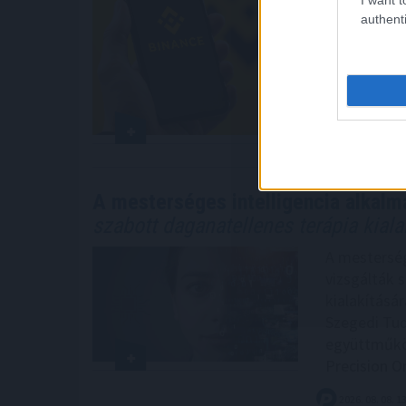
domináns Tr
authenti
ütemben nő
veszítette 
is óriási el
2026. 08. 08. 1
A mesterséges intelligencia alkalm
szabott daganatellenes terápia kial
A mesterség
vizsgálták 
kialakításá
Szegedi Tu
együttműkö
Precision O
2026. 08. 08. 1