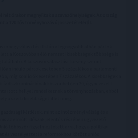
l hét órakor megnyíltak a szavazóhelyiségek. Az ország
t a 120 fős törvényhozás új összetételéről.
uszonegy választási listán a legnagyobb albán pártok
lett a Koszovóban élő nemzeti kisebbségek többsége is
található. A koszovói választási törvény szerint
llóan induló pártok esetében 5 százalékos a parlamenti
zöb, míg koalíciók esetében 7 százalékos. A kisebbségek a
itív diszkriminációnak köszönhetően 20, úgynevezett
ntartott hellyel rendelkeznek a törvényhozásban, ebből
hely a szerb kisebbséget illeti meg.
azdasági kérdések, mint az intézményi válság és a
yanis az elmúlt időszak jelentős részében ügyvezető
ó többször figyelmeztetett arra, hogy a politikai
at és veszélyezteti a reformokhoz kötött uniós