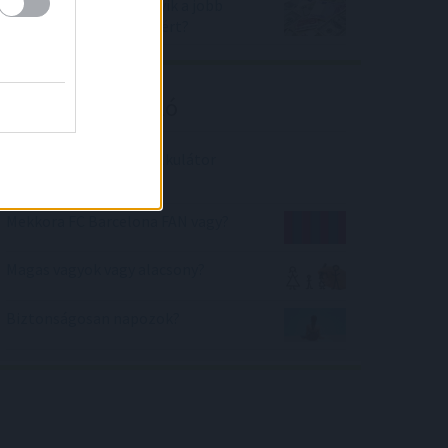
EURÓ vagy dollár? Melyik a jobb
befektetés most és miért?
Kalkulátor ajánló
Péntek tizenhárom kalkulátor
Mekkora FC Barcelona FAN vagy?
Magas vagyok vagy alacsony?
Biztonságosan napozok?