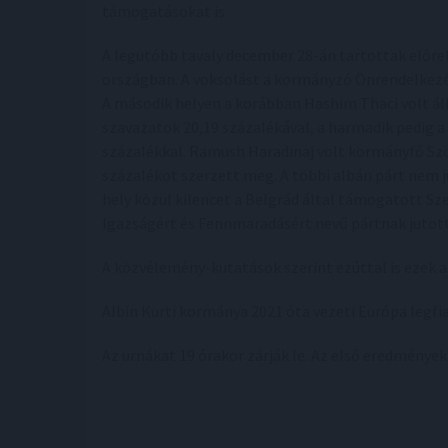
támogatásokat is.
A legutóbb tavaly december 28-án tartottak előre
országban. A voksolást a kormányzó Önrendelkezés
A második helyen a korábban Hashim Thaci volt á
szavazatok 20,19 százalékával, a harmadik pedig 
százalékkal. Ramush Haradinaj volt kormányfő Szö
százalékot szerzett meg. A többi albán párt nem 
hely közül kilencet a Belgrád által támogatott Sz
Igazságért és Fennmaradásért nevű pártnak jutott
A közvélemény-kutatások szerint ezúttal is ezek 
Albin Kurti kormánya 2021 óta vezeti Európa legfi
Az urnákat 19 órakor zárják le. Az első eredmények