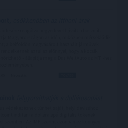
ort,
csökkenőben az itthoni árak
ősödésére reagálva negyedével bővült a használt
tja Magyarországon az idén, miközben mérséklődik
zint; a belföldön megvásárolt használt járművek
rendelkeznek azzal az előnnyel, hogy a kocsik
lenőrizhető - állapítja meg a Das WeltAuto az MTI-hez
 közleményében.
2:00
Megosztás:
TOVÁBB
coinok
felgyorsíthatják a dollárosodást
kus védekezésnek tűnhet saját, helyi devizához
lcoint indítani a dolláralapú digitális tokenek
el szemben. Az IMF szerint azonban ez könnyen