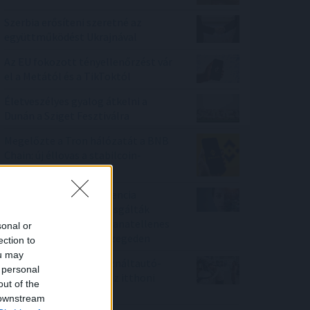
Szerbia erősíteni szeretné az
együttműködést Ukrajnával
Az EU fokozott tényellenőrzést vár
el a Metától és a TikToktól
Életveszélyes gyalog átkelni a
Dunán a Sziget Fesztiválra
Megelőzte a Tron hálózatát a BNB
Chain: új éllovas a stabilcoin-
tulajdonosok között
A mesterséges intelligencia
alkalmazhatóságát vizsgálták
személyre szabott daganatellenes
sonal or
terápia kialakítására Szegeden
ection to
ou may
Negyedével nőtt a használtautó-
 personal
import, csökkenőben az itthoni
out of the
árak
 downstream