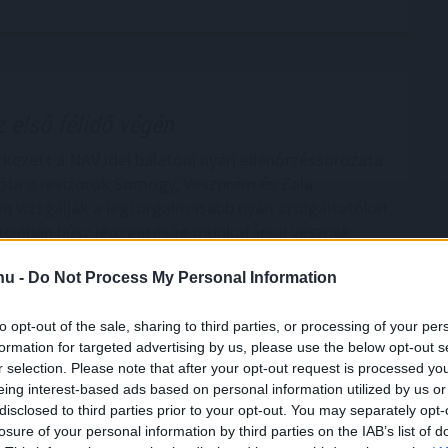
 első félidő végén
kezett a NAV idei balatoni nyári ellenőrzéssorozata.
e óta a revizorok Somogy, Veszprém és Zala
 vizsgálják a legforgalmasabb nyári szolgáltatókat.
kcióban húsz igazgatóság munkatársai vesznek
digi egyenleg: lehetne jobb is!
.hu -
Do Not Process My Personal Information
8:00
Megosztás:
TOVÁBB
to opt-out of the sale, sharing to third parties, or processing of your per
formation for targeted advertising by us, please use the below opt-out s
r selection. Please note that after your opt-out request is processed y
eing interest-based ads based on personal information utilized by us or
disclosed to third parties prior to your opt-out. You may separately opt-
tműködést Ukrajnával
losure of your personal information by third parties on the IAB’s list of