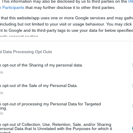
. This information may also be disclosed by us to third parties on the
IA
ogatja Ukrajna területi integritását és európai uniós
Participants
that may further disclose it to other third parties.
át, a két ország pedig a gazdasági, energetikai,
 that this website/app uses one or more Google services and may gath
gi és infrastrukturális együttműködés erősítésére
including but not limited to your visit or usage behaviour. You may click 
 jelentette ki Aleksandar Vucic szerb elnök szombaton
 to Google and its third-party tags to use your data for below specifi
 miután tárgyalt Volodimir Zelenszkij ukrán
ogle consent section.
l Data Processing Opt Outs
7:00
Megosztás:
TOVÁBB
o opt-out of the Sharing of my personal data.
In
el a Metától és a TikToktól
Bizottság felszólította a Meta és a TikTok közösségi
o opt-out of the Sale of my Personal Data.
t, hogy határozottabban lépjenek fel a
In
etekben terjedő dezinformációval szemben, és
to opt-out of processing my Personal Data for Targeted
 tényellenőrzőkkel folytatott együttműködést a
ing.
eutai migrációs hullám után.
In
o opt-out of Collection, Use, Retention, Sale, and/or Sharing
6:00
Megosztás:
TOVÁBB
ersonal Data that Is Unrelated with the Purposes for which it
lected.