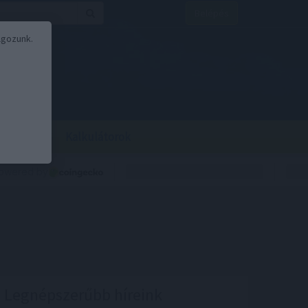
Belépés
lgozunk.
BOR
BIRS
Kalkulátorok
Legnépszerűbb híreink