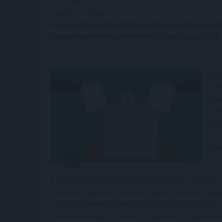
2026. 06. 07. 10:00
A koszovói parlamenti választáson vasárnap regge
hivatalosan mintegy kétmillió választópolgára dön
A h
mel
meg
öná
küs
poz
fen
10 
A kampány középpontjában ezúttal nem annyira a g
politikai stabilitás helyreállítása áll. Koszovó ug
intézményekkel működött, miközben az Európai Uni
bizonytalanság lassítja az integrációs folyamatok