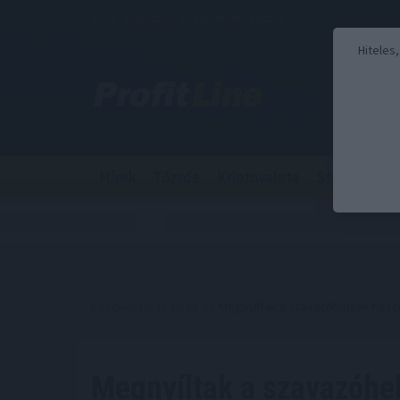
2026. augusztus 8., szombat - László
Hiteles
Hírek
Tőzsde
Kriptovaluta
Stabilcoin
Kezdőoldal
//
Hírek
// Megnyíltak a szavazóhelyek Kos
Megnyíltak a szavazóhe