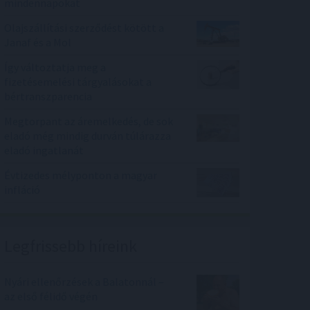
mindennapokat
Olajszállítási szerződést kötött a
Janaf és a Mol
Így változtatja meg a
fizetésemelési tárgyalásokat a
bértranszparencia
Megtorpant az áremelkedés, de sok
eladó még mindig durván túlárazza
eladó ingatlanát
Évtizedes mélyponton a magyar
infláció
Legfrissebb híreink
Nyári ellenőrzések a Balatonnál –
az első félidő végén