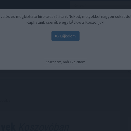
, valós és megbízható híreket szállítunk Neked, melyekkel nagyon sokat do
Kaphatunk cserébe egy LÁJK-ot? Köszönjük!
Lájkolom
Nyugdíj
Biztosítási befektetések
BU
Köszönöm, már like-oltam
zovóban
lyek
Koszovóban