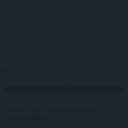
1,2 százalékos tényadat így mind az 1,6 százalékos
piaci konszenzusnál, mind a mi – ennél alacsonyabb –
1,4 százalékos várakozásunknál kisebb lett. A
maginflációnál már nem volt ilyen mértékű a lassulás,
ez a mutató 1,9 százalékon állt júliusban a júniusi 2
százalék után. Összességében a mostani alacsony adat
várhatóan megágyaz a további jegybanki
kamatcsökkentéseknek az augusztusi, és nagy
valószínűséggel a szeptemberi kamatdöntő üléseken.
2026. 08. 07. 22:00
Megosztás:
TOVÁBB
Magyar Péter: stabil Magyarország
energiaellátása,
de drámai az Orbán-
kormány öröksége