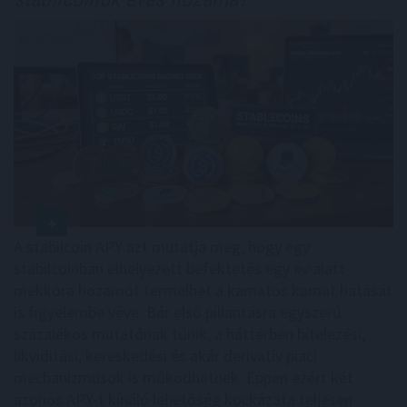
A stabilcoin APY azt mutatja meg, hogy egy
stabilcoinban elhelyezett befektetés egy év alatt
mekkora hozamot termelhet a kamatos kamat hatását
is figyelembe véve. Bár első pillantásra egyszerű
százalékos mutatónak tűnik, a háttérben hitelezési,
likviditási, kereskedési és akár derivatív piaci
mechanizmusok is működhetnek. Éppen ezért két
azonos APY-t kínáló lehetőség kockázata teljesen