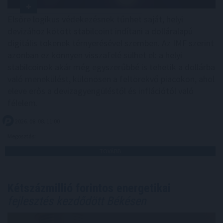
Elsőre logikus védekezésnek tűnhet saját, helyi
devizához kötött stabilcoint indítani a dolláralapú
digitális tokenek térnyerésével szemben. Az IMF szerint
azonban ez könnyen visszafelé sülhet el: a helyi
stabilcoinok akár még egyszerűbbé is tehetik a dollárba
való menekülést, különösen a feltörekvő piacokon, ahol
eleve erős a devizagyengüléstől és inflációtól való
félelem.
2026. 08. 08. 11:00
Megosztás:
TOVÁBB
Kétszázmillió forintos energetikai
fejlesztés kezdődött Békésen