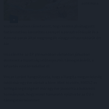
politikusa
közleményében rámutatott, hogy kedden jóváhagyott
határozatban kiemelten szerepel a parajdi sóbányát és a
Korond-patak által megrongált vízügyi infrastruktúrát ért
kár.
Hozzátette: az EP plénumában várhatóan júliusban
döntenek a bizottsági előterjesztés támogatásáról, a
kifizetés ezután indulhat el.
Vincze Loránt hangsúlyozta, hogy a Hargita megyei község
lakói már egy éve várnak a hírre. Mint közölte, RMDSZ-es
kollégái segítségével már egy éve javasolta a bukaresti
kormánynak, hogy minél hamarabb nyújtsa be az EU-s
támogatási kérelmet.