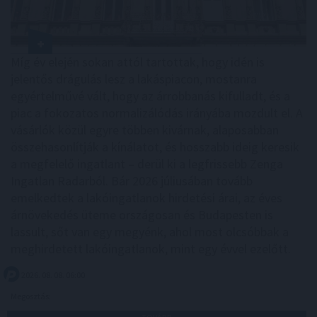
Míg év elején sokan attól tartottak, hogy idén is
jelentős drágulás lesz a lakáspiacon, mostanra
egyértelművé vált, hogy az árrobbanás kifulladt, és a
piac a fokozatos normalizálódás irányába mozdult el. A
vásárlók közül egyre többen kivárnak, alaposabban
összehasonlítják a kínálatot, és hosszabb ideig keresik
a megfelelő ingatlant – derül ki a legfrissebb Zenga
Ingatlan Radarból. Bár 2026 júliusában tovább
emelkedtek a lakóingatlanok hirdetési árai, az éves
árnövekedés üteme országosan és Budapesten is
lassult, sőt van egy megyénk, ahol most olcsóbbak a
meghirdetett lakóingatlanok, mint egy évvel ezelőtt.
2026. 08. 08. 06:00
Megosztás: