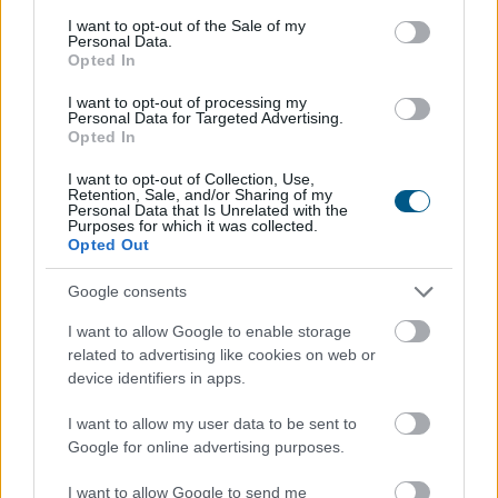
consent section.
I want to opt-out of the Sale of my
Personal Data.
Opted In
I want to opt-out of processing my
Personal Data for Targeted Advertising.
Opted In
I want to opt-out of Collection, Use,
Megérkezett a rég várt eső a Duna vízgyűjtőjére, a
Retention, Sale, and/or Sharing of my
folyó magyarországi szakaszán azonban továbbra is
Personal Data that Is Unrelated with the
Purposes for which it was collected.
csak pár centiméteres vízszintváltozások jellemzőek -
Opted Out
közölte az Országos Vízügyi Főigazgatóság
sajtóosztálya az MTI-vel pénteken.
Google consents
I want to allow Google to enable storage
2026. 08. 08. 04:00
related to advertising like cookies on web or
Megosztás:
device identifiers in apps.
TOVÁBB
I want to allow my user data to be sent to
Google for online advertising purposes.
Új tudományos tény: A futás mellett
az
I want to allow Google to send me