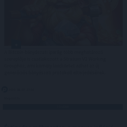
A Bitcoin-bányászati iparág több meghatározó
szereplője is csatlakozott a Stratum V2 Working
Grouphoz, ami komoly lendületet adhat az új
generációs bányászati protokoll elterjedésének.
2026. 08. 07. 23:00
Megosztás:
TOVÁBB