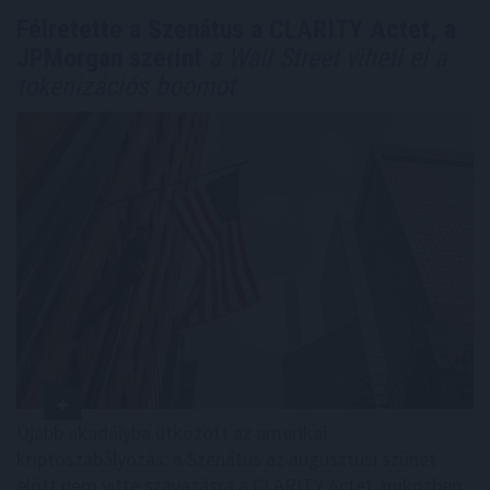
Félretette a Szenátus a CLARITY Actet, a
JPMorgan szerint
a Wall Street viheti el a
tokenizációs boomot
Újabb akadályba ütközött az amerikai
kriptoszabályozás: a Szenátus az augusztusi szünet
előtt nem vitte szavazásra a CLARITY Actet, miközben