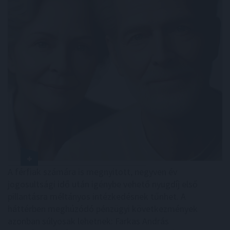
A férfiak számára is megnyitott, negyven év
jogosultsági idő után igénybe vehető nyugdíj első
pillantásra méltányos intézkedésnek tűnhet. A
háttérben meghúzódó pénzügyi következmények
azonban súlyosak lehetnek: Farkas András