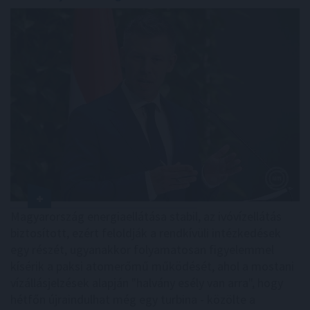
Magyarország energiaellátása stabil, az ivóvízellátás
biztosított, ezért feloldják a rendkívüli intézkedések
egy részét, ugyanakkor folyamatosan figyelemmel
kísérik a paksi atomerőmű működését, ahol a mostani
vízállásjelzések alapján "halvány esély van arra", hogy
hétfőn újraindulhat még egy turbina - közölte a