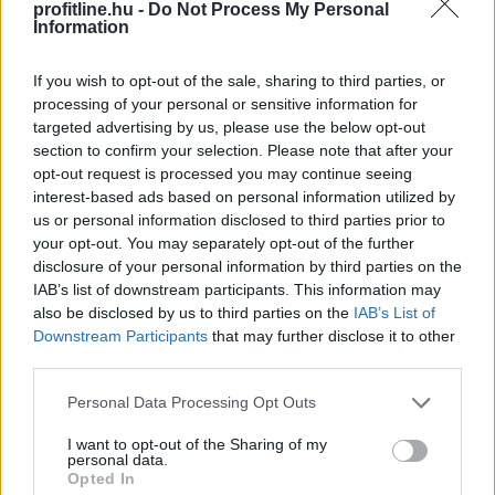
A FAO élelmiszer-alapanyagárainak referenciamutatója
profitline.hu -
Do Not Process My Personal
enyhén emelkedett júliusban, mivel a közelmúltbeli
Information
hőhullámok és az energiapiacon tapasztalható
dinamikák felnyomták a gabonafélék, a növényi olajok
If you wish to opt-out of the sale, sharing to third parties, or
processing of your personal or sensitive information for
és a cukor árát – adta hírül az ENSZ Élelmezésügyi és
targeted advertising by us, please use the below opt-out
Mezőgazdasági Szervezete (FAO).
section to confirm your selection. Please note that after your
opt-out request is processed you may continue seeing
2026. 08. 08. 05:00
interest-based ads based on personal information utilized by
Megosztás:
us or personal information disclosed to third parties prior to
your opt-out. You may separately opt-out of the further
TOVÁBB
disclosure of your personal information by third parties on the
IAB’s list of downstream participants. This information may
also be disclosed by us to third parties on the
IAB’s List of
Megérkezett az eső a
Duna vízgyűjtőjére
Downstream Participants
that may further disclose it to other
third parties.
Please note that this website/app uses one or more Google
Personal Data Processing Opt Outs
services and may gather and store information including but
not limited to your visit or usage behaviour. You may click to
I want to opt-out of the Sharing of my
personal data.
grant or deny consent to Google and its third-party tags to
Opted In
use your data for below specified purposes in below Google