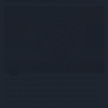
Évtizedes mélyponton
a magyar infláció
A KSH ma reggel a júliusi fogyasztói inflációs adatot
tette közzé, melyek szerint a fogyasztói árak havi
szinten 0,1 százalékkal csökkentek. Az éves szintű
infláció így tovább lassult: 1,2 százalékra a júniusi 1,7
százalékról. A további inflációcsökkenés borítékolható
volt, ennek mértéke azonban meghaladta a vártat. Az