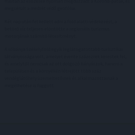
miután az esőzések nyomán megduzzadt a Korond-patak, és
megsérült a medrét védő geofólia.
Két nap után fel kellett adni a föld alatti védekezést, a
betörő víz teljesen elöntötte a regionális turizmus
motorjának számító létesítményt.
A sóbánya Székelyföld egyik leglátogatottabb turisztikai
látványossága volt, amelyet évente százezrek kerestek fel,
és amelytől nemcsak az ott dolgozó bányászok, hanem a
településen és a környékén létrejött több száz
vendéglátóhely üzemeltetőinek és alkalmazottainak a
megélhetése is függött.