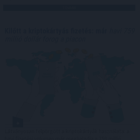
TOVÁBB
Kilőtt a kriptokártyás fizetés: már
havi 759
millió dollár forog a piacon
Látványosan felpörgött a kriptokártyák használata: a
havi fizetési volumen már meghaladja a 759 millió