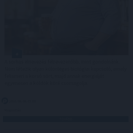
A sörhas elnevezés félrevezetőbb, mint gondolnánk.
Nem létezik olyan különleges biológiai kapcsoló, amely
felismeri a korsó sört, majd annak energiáját
egyenesen a köldök köré csomagolja.
2026. 08. 08. 01:00
Megosztás:
TOVÁBB