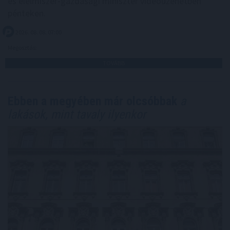
és élelmiszer-gazdasági miniszter videóüzenetben
pénteken.
2026. 08. 08. 07:00
Megosztás:
TOVÁBB
Ebben a megyében már olcsóbbak
a
lakások, mint tavaly ilyenkor