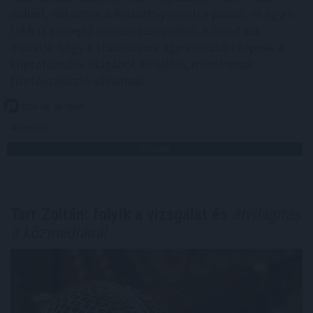
dollárt, miközben a RedotPay vezeti a piacot, és egyre
több új szereplő szerez részesedést. A trend azt
mutatja, hogy a stabilcoinok egyre inkább kilépnek a
kriptotőzsdék világából, és valódi, mindennapi
fizetőeszközzé válhatnak.
2026. 08. 08. 09:00
Megosztás:
TOVÁBB
Tarr Zoltán: folyik a vizsgálat és
átvilágítás
a közmédiánál