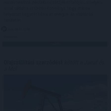
miniszterelnök pénteki sajtótájékoztatóján, amelyen
azzal vádolta az Orbán-kormányt, hogy drámai
helyzetet hagyott hátra az energia- és vízellátás
területén.
2026. 08. 07. 21:00
Megosztás:
TOVÁBB
Olajszállítási szerződést
kötött a Janaf és
a Mol