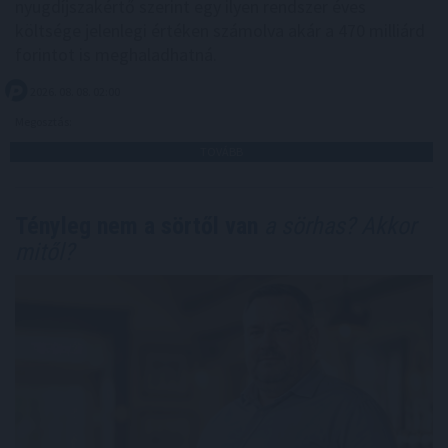
nyugdíjszakértő szerint egy ilyen rendszer éves
költsége jelenlegi értéken számolva akár a 470 milliárd
forintot is meghaladhatná.
2026. 08. 08. 02:00
Megosztás:
TOVÁBB
Tényleg nem a sörtől van
a sörhas? Akkor
mitől?