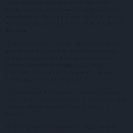
"Parajdnak konkrét segítségre van szüksége — nem
politikusok katasztrófaturizmusára" - húzta alá. Közölte:
arra is figyelmeztette a romániai döntéshozókat, hogy egy
ilyen határozat legalább egy évig "érlelődik", és a kifizetés is
időbe telik.
"Ez nem ígéretpolitika — ez valódi, komoly, európai forrás,
amely közvetlenül a parajdiakat segíti. Most a bukaresti
kormányon a sor. Rajtuk múlik, hogy ebből a pénzből
konkrétan mennyi jut el Parajdra, a bányához, az
infrastruktúrához, az érintett családokhoz" - idézte a
közlemény az RMDSZ-es EP-képviselőt.
A parajdi sóbányát 2025. május 6-án zárták be vízszivárgás
miatt, melyet az előző napok heves esőzései okoztak. A helyi
vészhelyzeti bizottság május 8-án veszélyhelyzetet
hirdetett.
Pár hétre rá, május 27-én már ömlött a víz a sóbányába,