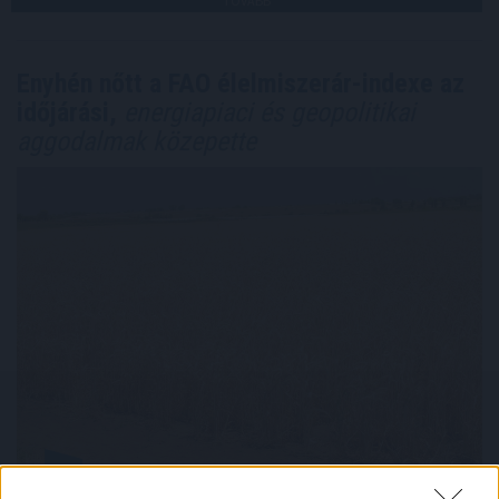
TOVÁBB
Enyhén nőtt a FAO élelmiszerár-indexe az
időjárási,
energiapiaci és geopolitikai
aggodalmak közepette