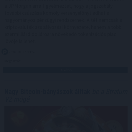
a JPMorgan arra figyelmeztet, hogy a jogszabály
további csúszása komoly versenyelőnyt adhat a
hagyományos pénzügyi rendszernek. A tét nemcsak a
kriptovaluták szabályozási környezete, hanem a több
ezermilliárd dollárosra növekedő tokenizációs piac
jövője is lehet.
2026. 08. 07. 23:59
Megosztás:
TOVÁBB
Nagy Bitcoin-bányászok álltak
be a Stratum
V2 mögé