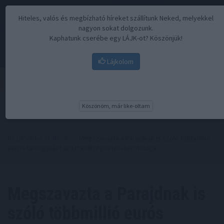
Hiteles, valós és megbízható híreket szállítunk Neked, melyekkel
nagyon sokat dolgozunk.
Kaphatunk cserébe egy LÁJK-ot? Köszönjük!
Lájkolom
Menü
Köszönöm, már like-oltam
Kezdőoldal
//
Hírek
// Megszavazta a Parajdnak is szóló többmillió
eurós támogatást az EP költségvetési bizottsága
Megszavazta a Parajdnak is
szóló többmillió eurós