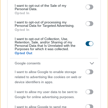
hétfőn újraindulhat még egy turbina - közölte a
consent section.
I want to opt-out of the Sale of my
miniszterelnök pénteki sajtótájékoztatóján, amelyen
Personal Data.
azzal vádolta az Orbán-kormányt, hogy drámai
Opted In
helyzetet hagyott hátra az energia- és vízellátás
I want to opt-out of processing my
területén.
Personal Data for Targeted Advertising.
Opted In
2026. 08. 07. 21:00
I want to opt-out of Collection, Use,
Megosztás:
Retention, Sale, and/or Sharing of my
Personal Data that Is Unrelated with the
TOVÁBB
Purposes for which it was collected.
Opted Out
Google consents
Olajszállítási szerződést
kötött a Janaf és
a Mol
I want to allow Google to enable storage
related to advertising like cookies on web or
device identifiers in apps.
I want to allow my user data to be sent to
Google for online advertising purposes.
I want to allow Google to send me