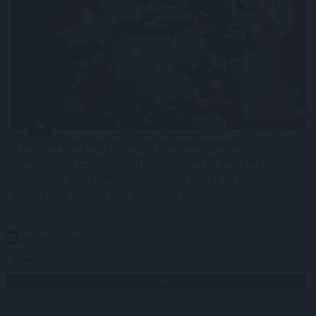
A Bitcoin-bányászati iparág több meghatározó
szereplője is csatlakozott a Stratum V2 Working
Grouphoz, ami komoly lendületet adhat az új
generációs bányászati protokoll elterjedésének.
2026. 08. 07. 23:00
Megosztás:
TOVÁBB