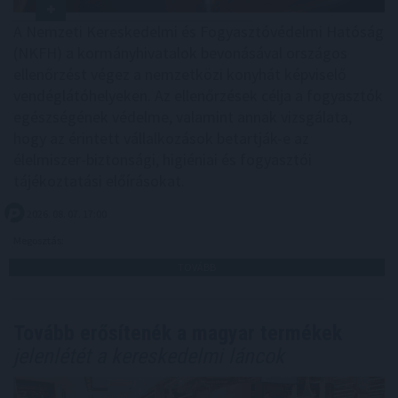
A Nemzeti Kereskedelmi és Fogyasztóvédelmi Hatóság
(NKFH) a kormányhivatalok bevonásával országos
ellenőrzést végez a nemzetközi konyhát képviselő
vendéglátóhelyeken. Az ellenőrzések célja a fogyasztók
egészségének védelme, valamint annak vizsgálata,
hogy az érintett vállalkozások betartják-e az
élelmiszer-biztonsági, higiéniai és fogyasztói
tájékoztatási előírásokat.
2026. 08. 07. 17:00
Megosztás:
TOVÁBB
Tovább erősítenék a magyar termékek
jelenlétét a kereskedelmi láncok