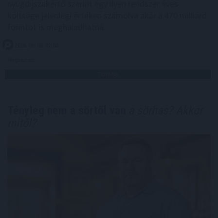
nyugdíjszakértő szerint egy ilyen rendszer éves
költsége jelenlegi értéken számolva akár a 470 milliárd
forintot is meghaladhatná.
2026. 08. 08. 02:00
Megosztás:
TOVÁBB
Tényleg nem a sörtől van
a sörhas? Akkor
mitől?