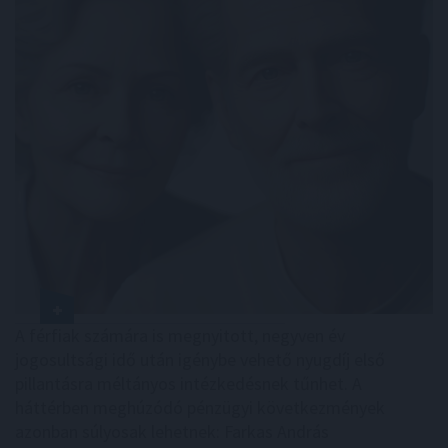
A férfiak számára is megnyitott, negyven év
jogosultsági idő után igénybe vehető nyugdíj első
pillantásra méltányos intézkedésnek tűnhet. A
háttérben meghúzódó pénzügyi következmények
azonban súlyosak lehetnek: Farkas András