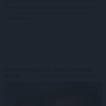
nyugalom, de ha inkább egy jó kis esti partit szeretnél, a
medence környezetének hangulata biztosan feldobja az
estét. A lényeg, hogy kiélvezd, amit a te saját szabadtéri
paradicsomod nyújt.
A Nők40 nyugdíj után jöhet a Férfiak40
nyugdíj?
- 470 milliárdos nyugdíjprogram