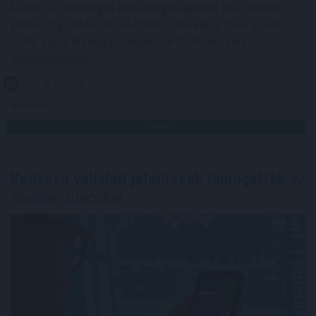
között az esetleges békemegállapodás felé mutató
jeleket figyelték. Az S&P500 0,2%-kal, a Dow Jones
0,9%-kal, a Nasdaq Composite 0,1%-kal zárt
alacsonyabban.
2026. 08. 07. 10:00
Megosztás:
TOVÁBB
Kedvező vállalati jelentések támogatták
az
európai piacokat