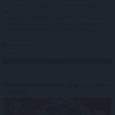
a JPMorgan arra figyelmeztet, hogy a jogszabály
további csúszása komoly versenyelőnyt adhat a
hagyományos pénzügyi rendszernek. A tét nemcsak a
kriptovaluták szabályozási környezete, hanem a több
ezermilliárd dollárosra növekedő tokenizációs piac
jövője is lehet.
2026. 08. 07. 23:59
Megosztás:
TOVÁBB
Nagy Bitcoin-bányászok álltak
be a Stratum
V2 mögé