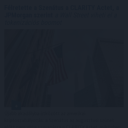
Félretette a Szenátus a CLARITY Actet, a
JPMorgan szerint
a Wall Street viheti el a
tokenizációs boomot
Újabb akadályba ütközött az amerikai
kriptoszabályozás: a Szenátus az augusztusi szünet
előtt nem vitte szavazásra a CLARITY Actet, miközben