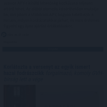
azonos APY-t kínáló lehetőség kockázata teljesen
eltérő lehet. Az alábbi elemzés közérthetően mutatja
be, mit jelent a stabilcoin APY, hogyan keletkezik a
hozam, milyen kockázatokkal járhat, és mire érdemes
figyelni egy ilyen ajánlat értékelésekor.
2026. 08. 07. 19:00
Megosztás:
TOVÁBB
Korlátozta a versenyt az egyik ismert
hazai fodrászcikk
forgalmazó, komoly GVH-
bírság lett a vége