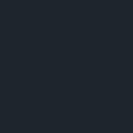
Te megfontoltad már valaha, hogy befektess egy okos
rendszerbe? A summerstore.hu katalógusa sokféle
megoldást nyújt ezekre is. Ez egy gyorsan fejlődő piaci
szegmens, amit a vásárlók igényei is tükröznek, a vállalat
termékkínálata pedig leköveti ezt a trendet.
Hogyan biztosíthatjuk tehát a hibátlan medence élményt? A
válasz: összehangolt elemek, melyek mindegyike másféle
tevékenységet végez, de egy cél érdekében dolgoznak. Egy
jól megtervezett rendszer nemcsak a kikapcsolódást
szolgálja, hanem hosszú távú pénzügyi előnyöket is
hordozhat, hiszen a takarékos energiafelhasználással és
vegyszerhasználattal jelentős megtakarítást érhetünk el.
Akár magad kezdesz építkezni, akár szakértőkre bízod, a
tervezés tudatos megközelítése, valamint az alkotóelemek
harmóniája a kulcs.
Képzeld csak el, milyen lenne, ha a saját udvarod
varázsütésre egy nyaralóhellyé alakulna át? Élvezhető a