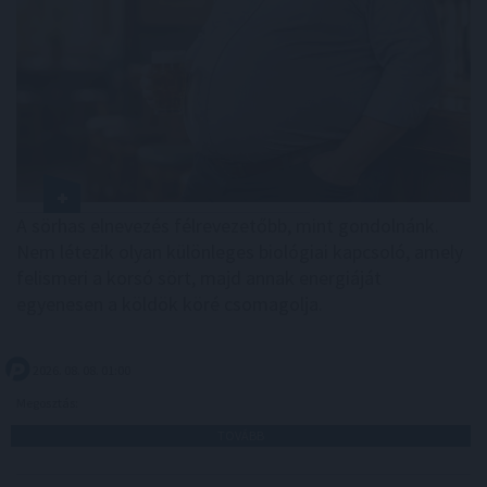
A sörhas elnevezés félrevezetőbb, mint gondolnánk.
Nem létezik olyan különleges biológiai kapcsoló, amely
felismeri a korsó sört, majd annak energiáját
egyenesen a köldök köré csomagolja.
2026. 08. 08. 01:00
Megosztás:
TOVÁBB