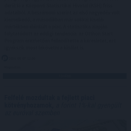
derül ki a Központi Statisztikai Hivatal (KSH) friss
adataiból. A beszámoló szerint az első negyedév volt
kiemelkedő, a másodikban már sokkal kisebb
mértékben élénkült a piac. A statisztika alapján
folytatódott az eddigi tendencia: az Otthon Start
Program érezhetően fellendítette a keresletet, ezt
igyekszik most lekövetni a kínálat is.
2026. 08. 07. 12:00
Megosztás:
TOVÁBB
Felfelé mozdultak a fejlett piaci
kötvényhozamok,
a forint 1%-kal gyengült
az euróval szemben