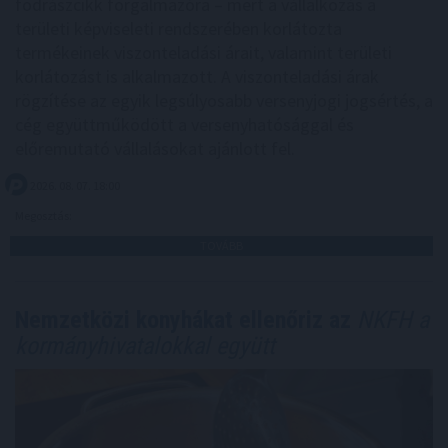
fodrászcikk forgalmazóra – mert a vállalkozás a
területi képviseleti rendszerében korlátozta
termékeinek viszonteladási árait, valamint területi
korlátozást is alkalmazott. A viszonteladási árak
rögzítése az egyik legsúlyosabb versenyjogi jogsértés, a
cég együttműködött a versenyhatósággal és
előremutató vállalásokat ajánlott fel.
2026. 08. 07. 18:00
Megosztás:
TOVÁBB
Nemzetközi konyhákat ellenőriz az
NKFH a
kormányhivatalokkal együtt