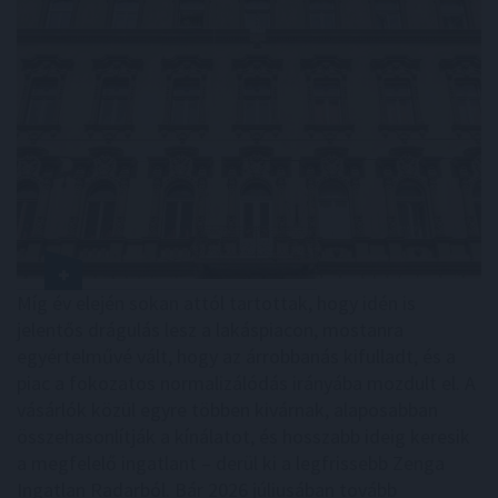
Míg év elején sokan attól tartottak, hogy idén is
jelentős drágulás lesz a lakáspiacon, mostanra
egyértelművé vált, hogy az árrobbanás kifulladt, és a
piac a fokozatos normalizálódás irányába mozdult el. A
vásárlók közül egyre többen kivárnak, alaposabban
összehasonlítják a kínálatot, és hosszabb ideig keresik
a megfelelő ingatlant – derül ki a legfrissebb Zenga
Ingatlan Radarból. Bár 2026 júliusában tovább