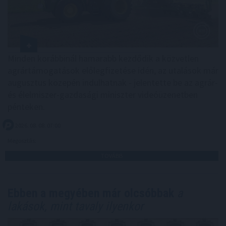
Minden korábbinál hamarabb kezdődik a közvetlen
agrártámogatások előlegfizetése idén, az utalások már
augusztus közepén indulhatnak - jelentette be az agrár-
és élelmiszer-gazdasági miniszter videóüzenetben
pénteken.
2026. 08. 08. 07:00
Megosztás:
TOVÁBB
Ebben a megyében már olcsóbbak
a
lakások, mint tavaly ilyenkor