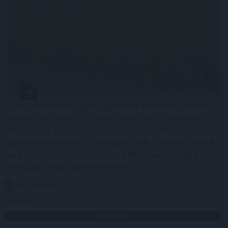
A FAO élelmiszer-alapanyagárainak referenciamutatója
enyhén emelkedett júliusban, mivel a közelmúltbeli
hőhullámok és az energiapiacon tapasztalható
dinamikák felnyomták a gabonafélék, a növényi olajok
és a cukor árát – adta hírül az ENSZ Élelmezésügyi és
Mezőgazdasági Szervezete (FAO).
2026. 08. 08. 05:00
Megosztás:
TOVÁBB