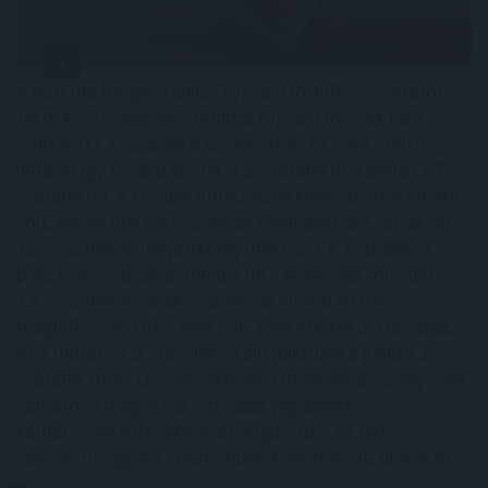
A KSH ma reggel a júliusi fogyasztói inflációs adatot
tette közzé, melyek szerint a fogyasztói árak havi
szinten 0,1 százalékkal csökkentek. Az éves szintű
infláció így tovább lassult: 1,2 százalékra a júniusi 1,7
százalékról. A további inflációcsökkenés borítékolható
volt, ennek mértéke azonban meghaladta a vártat. Az
1,2 százalékos tényadat így mind az 1,6 százalékos
piaci konszenzusnál, mind a mi – ennél alacsonyabb –
1,4 százalékos várakozásunknál kisebb lett. A
maginflációnál már nem volt ilyen mértékű a lassulás,
ez a mutató 1,9 százalékon állt júliusban a júniusi 2
százalék után. Összességében a mostani alacsony adat
várhatóan megágyaz a további jegybanki
kamatcsökkentéseknek az augusztusi, és nagy
valószínűséggel a szeptemberi kamatdöntő üléseken.