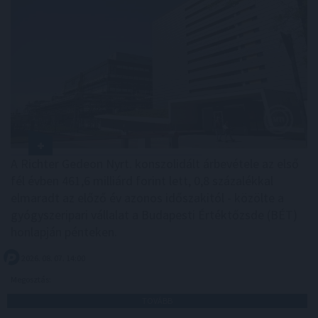
A Richter Gedeon Nyrt. konszolidált árbevétele az első
fél évben 461,6 milliárd forint lett, 0,8 százalékkal
elmaradt az előző év azonos időszakitól - közölte a
gyógyszeripari vállalat a Budapesti Értéktőzsde (BÉT)
honlapján pénteken.
2026. 08. 07. 14:00
Megosztás:
TOVÁBB