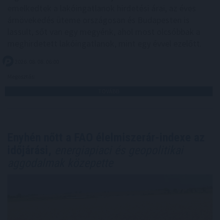
emelkedtek a lakóingatlanok hirdetési árai, az éves
árnövekedés üteme országosan és Budapesten is
lassult, sőt van egy megyénk, ahol most olcsóbbak a
meghirdetett lakóingatlanok, mint egy évvel ezelőtt.
2026. 08. 08. 06:00
Megosztás:
TOVÁBB
Enyhén nőtt a FAO élelmiszerár-indexe az
időjárási,
energiapiaci és geopolitikai
aggodalmak közepette