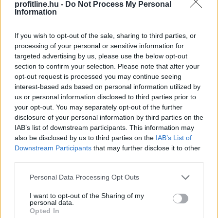
mitől?
profitline.hu -
Do Not Process My Personal
Information
If you wish to opt-out of the sale, sharing to third parties, or
processing of your personal or sensitive information for
targeted advertising by us, please use the below opt-out
section to confirm your selection. Please note that after your
opt-out request is processed you may continue seeing
interest-based ads based on personal information utilized by
us or personal information disclosed to third parties prior to
your opt-out. You may separately opt-out of the further
disclosure of your personal information by third parties on the
IAB’s list of downstream participants. This information may
also be disclosed by us to third parties on the
IAB’s List of
Downstream Participants
that may further disclose it to other
third parties.
Please note that this website/app uses one or more Google
Personal Data Processing Opt Outs
services and may gather and store information including but
not limited to your visit or usage behaviour. You may click to
I want to opt-out of the Sharing of my
A sörhas elnevezés félrevezetőbb, mint gondolnánk.
personal data.
grant or deny consent to Google and its third-party tags to
Opted In
Nem létezik olyan különleges biológiai kapcsoló, amely
use your data for below specified purposes in below Google