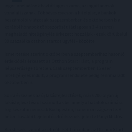
ingatlaneladások havi átlagos száma, az ingatlanosok
vonalai izzanak. Többéves csúcson a hitelpiac, a bankok
beszámolói világosak: szeptemberben és októberben is a
korábbi hónapok többszörösét (átlagosan 3-4 szeres)
meghaladó hiteligénylés érkezett hozzájuk - ezek körülbelül
80 százaléka otthon startos ügyfél - közölte.
Ismertetése szerint októberben a szeptemberihez hasonló
érdeklődés érkezett az Otthon Start iránt, a program
népszerűsége töretlen. Csak szeptemberben 15 ezer
hiteligénylés indult, a program lendülete pedig fennmaradt
októberben is.
Sorra érkeznek az új lakásfejlesztések, már 6200 olyan új
lakásfejlesztésről számoltak be, amely a fiatalok számára
fog készülni nemcsak Budapesten, hanem országszerte. A
héten további bejelentések érkeznek- jelezte Panyi Miklós.
Becsléseik szerint az elmúlt két hónapban az Otthon Start