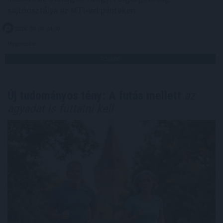
sajtóosztálya az MTI-vel pénteken.
2026. 08. 08. 04:00
Megosztás:
TOVÁBB
Új tudományos tény: A futás mellett
az
agyadat is futtatni kell