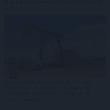
Olajszállítási szerződést
kötött a Janaf és
a Mol
A horvát olajvezeték-üzemeltető Janaf és a Mol-
csoport megállapodást kötött 2,05 millió tonna
nyersolaj szállításáról 2026-ra - közölte a horvát
társaság csütörtökön.