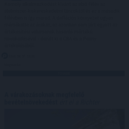
Komoly alkalmazkodást kívánt az első félév az
élelmiszer-kiskereskedelmi láncoktól és ez a második
félévben is így marad. A deflációs környezet ugyan
mérsékelte az árakat, ez azonban nem járt együtt az
értékesítési volumenek hasonló mértékű
növekedésével - derült ki a CBA és a Penny
értékeléséből.
2026. 08. 07. 16:00
Megosztás:
TOVÁBB
A várakozásoknak megfelelő
bevételnövekedést
ért el a Richter