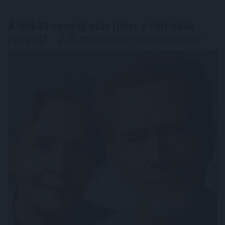
A Nők40 nyugdíj után jöhet a Férfiak40
nyugdíj?
- 470 milliárdos nyugdíjprogram