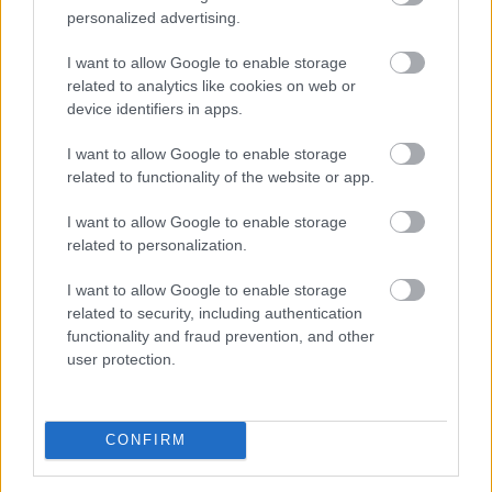
personalized advertising.
I want to allow Google to enable storage
related to analytics like cookies on web or
device identifiers in apps.
I want to allow Google to enable storage
Újabb akadályba ütközött az amerikai
related to functionality of the website or app.
kriptoszabályozás: a Szenátus az augusztusi szünet
előtt nem vitte szavazásra a CLARITY Actet, miközben
I want to allow Google to enable storage
a JPMorgan arra figyelmeztet, hogy a jogszabály
related to personalization.
további csúszása komoly versenyelőnyt adhat a
I want to allow Google to enable storage
hagyományos pénzügyi rendszernek. A tét nemcsak a
related to security, including authentication
kriptovaluták szabályozási környezete, hanem a több
functionality and fraud prevention, and other
ezermilliárd dollárosra növekedő tokenizációs piac
user protection.
jövője is lehet.
2026. 08. 07. 23:59
CONFIRM
Megosztás:
TOVÁBB