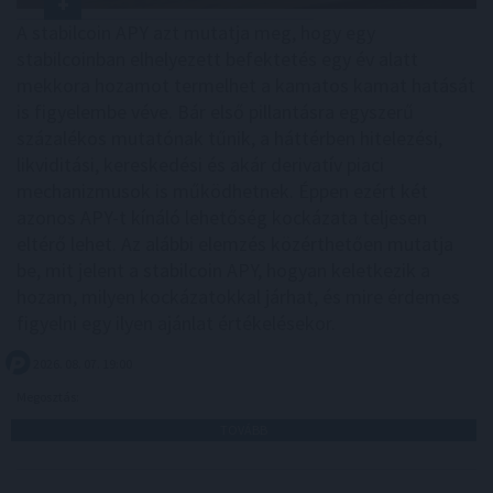
A stabilcoin APY azt mutatja meg, hogy egy
stabilcoinban elhelyezett befektetés egy év alatt
mekkora hozamot termelhet a kamatos kamat hatását
is figyelembe véve. Bár első pillantásra egyszerű
százalékos mutatónak tűnik, a háttérben hitelezési,
likviditási, kereskedési és akár derivatív piaci
mechanizmusok is működhetnek. Éppen ezért két
azonos APY-t kínáló lehetőség kockázata teljesen
eltérő lehet. Az alábbi elemzés közérthetően mutatja
be, mit jelent a stabilcoin APY, hogyan keletkezik a
hozam, milyen kockázatokkal járhat, és mire érdemes
figyelni egy ilyen ajánlat értékelésekor.
2026. 08. 07. 19:00
Megosztás:
TOVÁBB