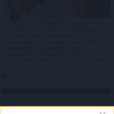
A férfiak számára is megnyitott, negyven év
jogosultsági idő után igénybe vehető nyugdíj első
pillantásra méltányos intézkedésnek tűnhet. A
háttérben meghúzódó pénzügyi következmények
azonban súlyosak lehetnek: Farkas András
nyugdíjszakértő szerint egy ilyen rendszer éves
költsége jelenlegi értéken számolva akár a 470 milliárd
forintot is meghaladhatná.
2026. 08. 08. 02:00
Megosztás:
TOVÁBB
Tényleg nem a sörtől van
a sörhas? Akkor