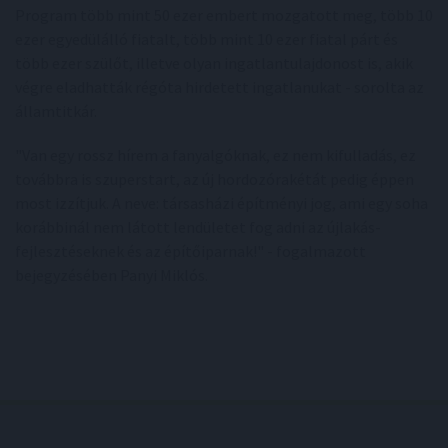
Program több mint 50 ezer embert mozgatott meg, több 10
ezer egyedülálló fiatalt, több mint 10 ezer fiatal párt és
több ezer szülőt, illetve olyan ingatlantulajdonost is, akik
végre eladhatták régóta hirdetett ingatlanukat - sorolta az
államtitkár.
"Van egy rossz hírem a fanyalgóknak, ez nem kifulladás, ez
továbbra is szuperstart, az új hordozórakétát pedig éppen
most izzítjuk. A neve: társasházi építményi jog, ami egy soha
korábbinál nem látott lendületet fog adni az újlakás-
fejlesztéseknek és az építőiparnak!" - fogalmazott
bejegyzésében Panyi Miklós.