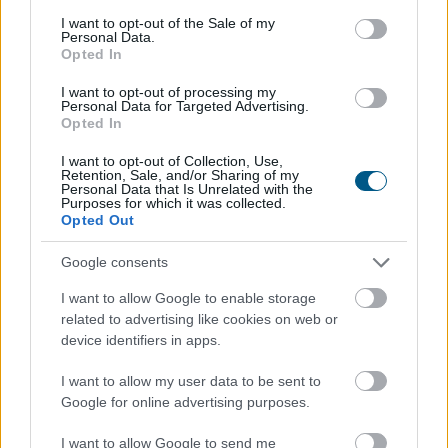
felismeri a korsó sört, majd annak energiáját
consent section.
I want to opt-out of the Sale of my
egyenesen a köldök köré csomagolja.
Personal Data.
Opted In
I want to opt-out of processing my
2026. 08. 08. 01:00
Personal Data for Targeted Advertising.
Opted In
Megosztás:
TOVÁBB
I want to opt-out of Collection, Use,
Retention, Sale, and/or Sharing of my
Personal Data that Is Unrelated with the
Purposes for which it was collected.
Opted Out
Félretette a Szenátus a CLARITY Actet, a
JPMorgan szerint
a Wall Street viheti el a
Google consents
tokenizációs boomot
I want to allow Google to enable storage
related to advertising like cookies on web or
device identifiers in apps.
I want to allow my user data to be sent to
Google for online advertising purposes.
I want to allow Google to send me