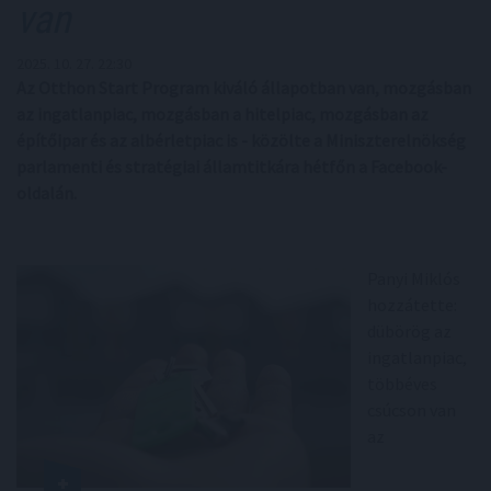
van
2025. 10. 27. 22:30
Az Otthon Start Program kiváló állapotban van, mozgásban
az ingatlanpiac, mozgásban a hitelpiac, mozgásban az
építőipar és az albérletpiac is - közölte a Miniszterelnökség
parlamenti és stratégiai államtitkára hétfőn a Facebook-
oldalán.
Panyi Miklós
hozzátette:
dübörög az
ingatlanpiac,
többéves
csúcson van
az