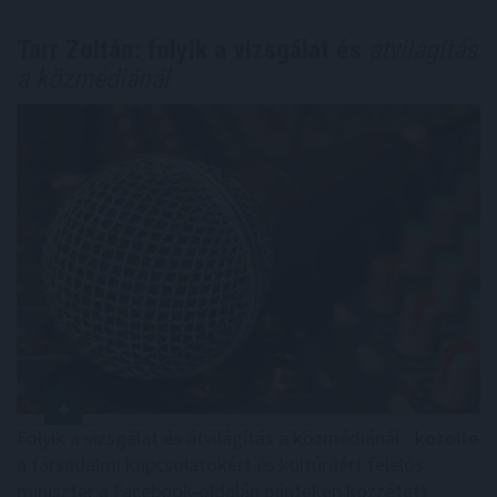
Tarr Zoltán: folyik a vizsgálat és
átvilágítás
a közmédiánál
Folyik a vizsgálat és átvilágítás a közmédiánál - közölte
a társadalmi kapcsolatokért és kultúráért felelős
miniszter a Facebook-oldalán pénteken közzétett