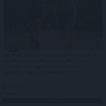
Közismert, hogy a rendszeres mozgás védi a szív- és
érrendszert. Kevesebben tudják azonban, hogy a
szellemi fittség megőrzéséhez a fizikai edzés
önmagában nem mindig elegendő .
2026. 08. 08. 03:00
Megosztás:
TOVÁBB