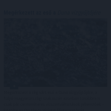
Megérkezett az eső a
Duna vízgyűjtőjére
Megérkezett a rég várt eső a Duna vízgyűjtőjére, a
folyó magyarországi szakaszán azonban továbbra is
csak pár centiméteres vízszintváltozások jellemzőek -
közölte az Országos Vízügyi Főigazgatóság