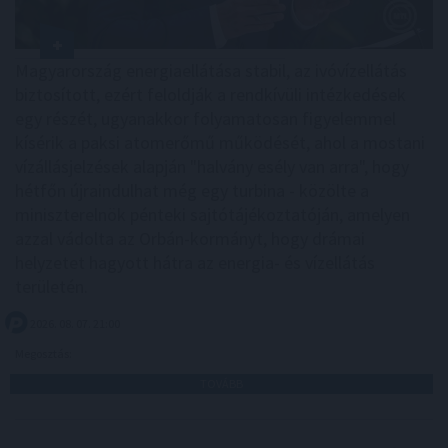
Magyarország energiaellátása stabil, az ivóvízellátás
biztosított, ezért feloldják a rendkívüli intézkedések
egy részét, ugyanakkor folyamatosan figyelemmel
kísérik a paksi atomerőmű működését, ahol a mostani
vízállásjelzések alapján "halvány esély van arra", hogy
hétfőn újraindulhat még egy turbina - közölte a
miniszterelnök pénteki sajtótájékoztatóján, amelyen
azzal vádolta az Orbán-kormányt, hogy drámai
helyzetet hagyott hátra az energia- és vízellátás
területén.
2026. 08. 07. 21:00
Megosztás:
TOVÁBB