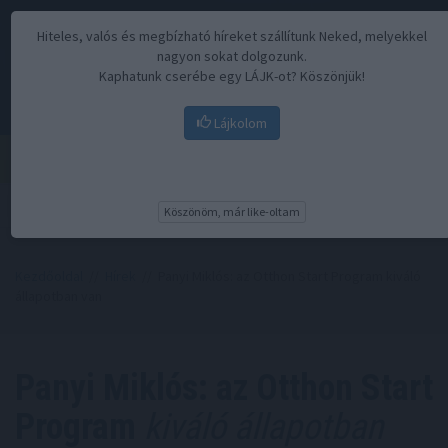
Hiteles, valós és megbízható híreket szállítunk Neked, melyekkel
nagyon sokat dolgozunk.
Kaphatunk cserébe egy LÁJK-ot? Köszönjük!
Lájkolom
Menü
Köszönöm, már like-oltam
Kezdőoldal
//
Hírek
// Panyi Miklós: az Otthon Start Program kiváló
állapotban van
Panyi Miklós: az Otthon Start
Program
kiváló állapotban