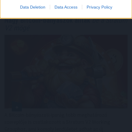
Data Deletion
Data Access
Privacy Policy
Nagy Bitcoin-bányászok álltak
be a Stratum
V2 mögé
A Bitcoin-bányászati iparág több meghatározó
szereplője is csatlakozott a Stratum V2 Working
Grouphoz, ami komoly lendületet adhat az új