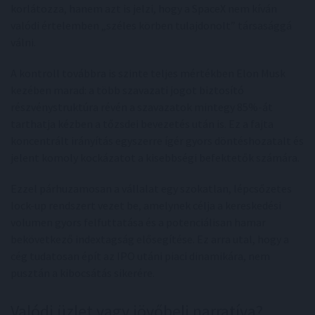
korlátozza, hanem azt is jelzi, hogy a SpaceX nem kíván
valódi értelemben „széles körben tulajdonolt” társasággá
válni.
A kontroll továbbra is szinte teljes mértékben Elon Musk
kezében marad: a több szavazati jogot biztosító
részvénystruktúra révén a szavazatok mintegy 85%-át
tarthatja kézben a tőzsdei bevezetés után is. Ez a fajta
koncentrált irányítás egyszerre ígér gyors döntéshozatalt és
jelent komoly kockázatot a kisebbségi befektetők számára.
Ezzel párhuzamosan a vállalat egy szokatlan, lépcsőzetes
lock-up rendszert vezet be, amelynek célja a kereskedési
volumen gyors felfuttatása és a potenciálisan hamar
bekövetkező indextagság elősegítése. Ez arra utal, hogy a
cég tudatosan épít az IPO utáni piaci dinamikára, nem
pusztán a kibocsátás sikerére.
Valódi üzlet vagy jövőbeli narratíva?