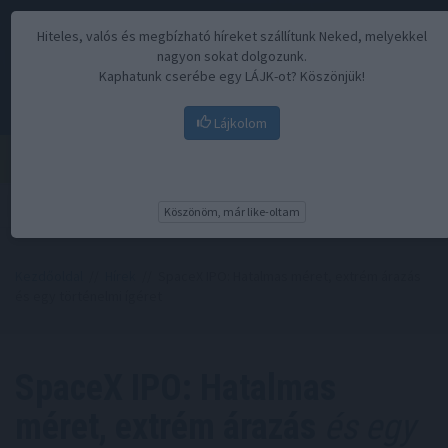
Hiteles, valós és megbízható híreket szállítunk Neked, melyekkel
nagyon sokat dolgozunk.
Kaphatunk cserébe egy LÁJK-ot? Köszönjük!
Lájkolom
Menü
Köszönöm, már like-oltam
Kezdőoldal
//
Hírek
// SpaceX IPO: Hatalmas méret, extrém árazás
és egy történelmi ígéret
SpaceX IPO: Hatalmas
méret, extrém árazás
és egy