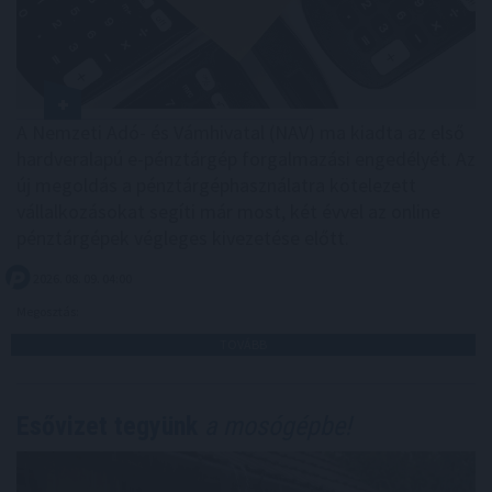
A Nemzeti Adó- és Vámhivatal (NAV) ma kiadta az első
hardveralapú e-pénztárgép forgalmazási engedélyét. Az
új megoldás a pénztárgéphasználatra kötelezett
vállalkozásokat segíti már most, két évvel az online
pénztárgépek végleges kivezetése előtt.
2026. 08. 09. 04:00
Megosztás:
TOVÁBB
Esővizet tegyünk
a mosógépbe!