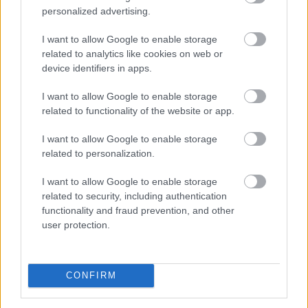
bizonyos, 10 000 dollár feletti kriptoátutalásokat akár
personalized advertising.
24 órára visszatarthatnak a szolgáltatók.
I want to allow Google to enable storage
related to analytics like cookies on web or
device identifiers in apps.
2026. 08. 09. 10:00
Megosztás:
I want to allow Google to enable storage
related to functionality of the website or app.
TOVÁBB
I want to allow Google to enable storage
related to personalization.
Történelmi mélypontra csökkent az
Egyesült Államok
legnagyobb
I want to allow Google to enable storage
víztározójának vízszintje
related to security, including authentication
functionality and fraud prevention, and other
user protection.
CONFIRM