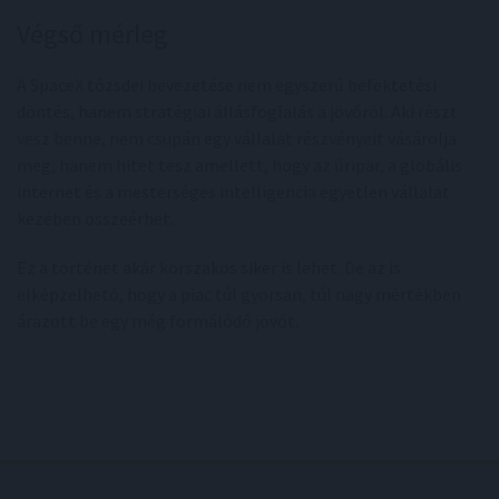
Végső mérleg
A SpaceX tőzsdei bevezetése nem egyszerű befektetési
döntés, hanem stratégiai állásfoglalás a jövőről. Aki részt
vesz benne, nem csupán egy vállalat részvényeit vásárolja
meg, hanem hitet tesz amellett, hogy az űripar, a globális
internet és a mesterséges intelligencia egyetlen vállalat
kezében összeérhet.
Ez a történet akár korszakos siker is lehet. De az is
elképzelhető, hogy a piac túl gyorsan, túl nagy mértékben
árazott be egy még formálódó jövőt.