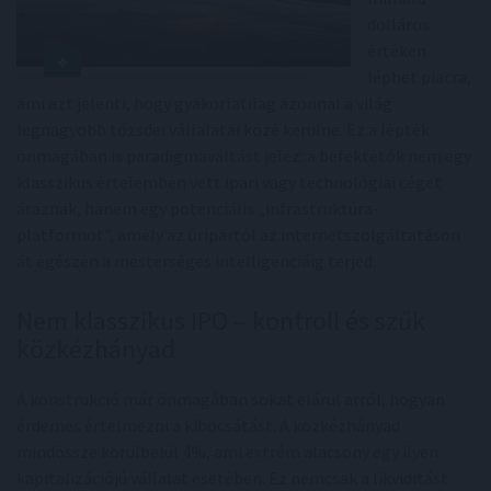
dolláros
értéken
léphet piacra,
ami azt jelenti, hogy gyakorlatilag azonnal a világ
legnagyobb tőzsdei vállalatai közé kerülne. Ez a lépték
önmagában is paradigmaváltást jelez: a befektetők nem egy
klasszikus értelemben vett ipari vagy technológiai céget
áraznak, hanem egy potenciális „infrastruktúra-
platformot”, amely az űripartól az internetszolgáltatáson
át egészen a mesterséges intelligenciáig terjed.
Nem klasszikus IPO – kontroll és szűk
közkézhányad
A konstrukció már önmagában sokat elárul arról, hogyan
érdemes értelmezni a kibocsátást. A közkézhányad
mindössze körülbelül 4%, ami extrém alacsony egy ilyen
kapitalizációjú vállalat esetében. Ez nemcsak a likviditást