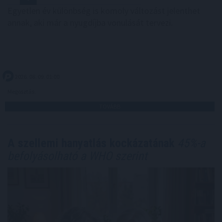
Egyetlen év különbség is komoly változást jelenthet
annak, aki már a nyugdíjba vonulását tervezi.
2026. 08. 09. 01:00
Megosztás:
TOVÁBB
A szellemi hanyatlás kockázatának
45%-a
befolyásolható a WHO szerint