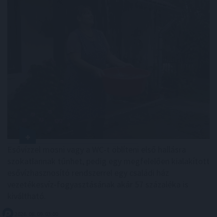
Esővízzel mosni vagy a WC-t öblíteni első hallásra
szokatlannak tűnhet, pedig egy megfelelően kialakított
esővízhasznosító rendszerrel egy családi ház
vezetékesvíz-fogyasztásának akár 57 százaléka is
kiváltható.
2026. 08. 09. 03:00