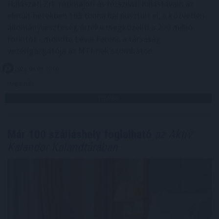
Halászati Zrt. rétimajori és rétszilasi halastavain az
elmúlt hetekben 185 tonna hal pusztult el, a közvetlen
állományveszteség értéke megközelíti a 200 millió
forintot - mondta Lévai Ferenc a társaság
vezérigazgatója az MTI-nek szombaton.
2026. 08. 09. 07:00
Megosztás:
TOVÁBB
Már 100 szálláshely foglalható
az Aktív
Kalandor Kalandtárában