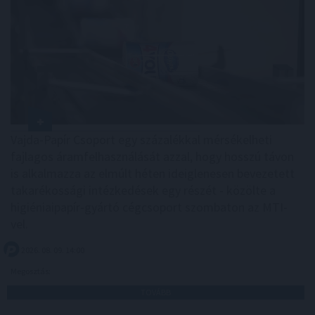
Vajda-Papír Csoport egy százalékkal mérsékelheti
fajlagos áramfelhasználását azzal, hogy hosszú távon
is alkalmazza az elmúlt héten ideiglenesen bevezetett
takarékossági intézkedések egy részét - közölte a
higiéniaipapír-gyártó cégcsoport szombaton az MTI-
vel.
2026. 08. 09. 14:00
Megosztás:
TOVÁBB