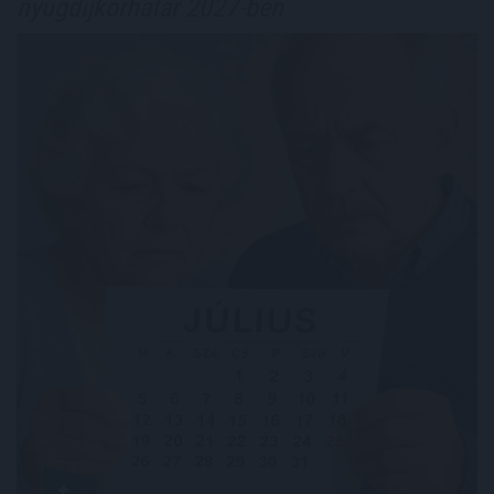
nyugdíjkorhatár 2027-ben