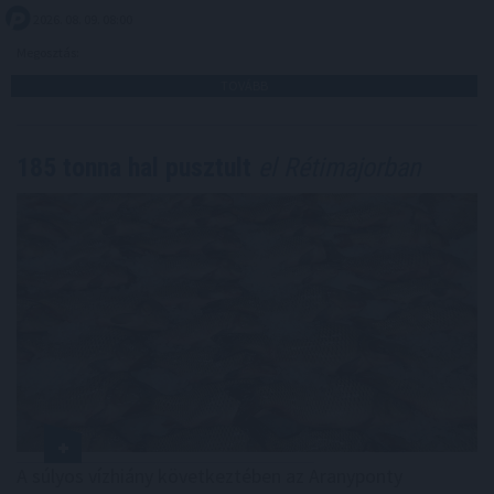
2026. 08. 09. 08:00
Megosztás:
TOVÁBB
185 tonna hal pusztult
el Rétimajorban
A súlyos vízhiány következtében az Aranyponty