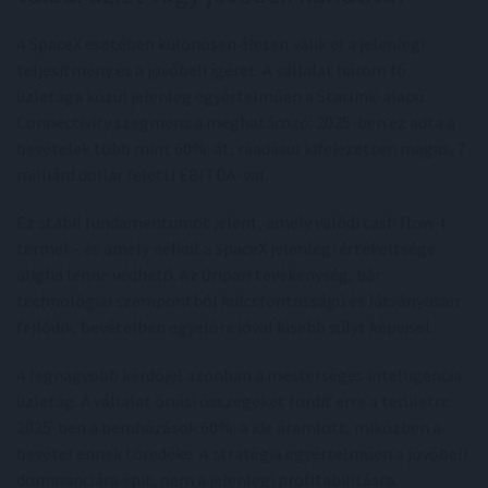
A SpaceX esetében különösen élesen válik el a jelenlegi
teljesítmény és a jövőbeli ígéret. A vállalat három fő
üzletága közül jelenleg egyértelműen a Starlink-alapú
Connectivity szegmens a meghatározó: 2025-ben ez adta a
bevételek több mint 60%-át, ráadásul kifejezetten magas, 7
milliárd dollár feletti EBITDA-val.
Ez stabil fundamentumot jelent, amely valódi cash flow-t
termel – és amely nélkül a SpaceX jelenlegi értékeltsége
aligha lenne védhető. Az űripari tevékenység, bár
technológiai szempontból kulcsfontosságú és látványosan
fejlődik, bevételben egyelőre jóval kisebb súlyt képvisel.
A legnagyobb kérdőjel azonban a mesterséges intelligencia
üzletág. A vállalat óriási összegeket fordít erre a területre:
2025-ben a beruházások 60%-a ide áramlott, miközben a
bevétel ennek töredéke. A stratégia egyértelműen a jövőbeli
dominanciára épít, nem a jelenlegi profitabilitásra.