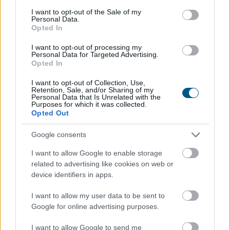
Megosztás:
consent section.
I want to opt-out of the Sale of my
Personal Data.
TOVÁBB
Opted In
I want to opt-out of processing my
Personal Data for Targeted Advertising.
24 órás várakozás a kriptóra? Brazília
Opted In
szigorítja a digitális átutalásokat
I want to opt-out of Collection, Use,
Retention, Sale, and/or Sharing of my
Personal Data that Is Unrelated with the
Purposes for which it was collected.
Opted Out
Google consents
I want to allow Google to enable storage
related to advertising like cookies on web or
device identifiers in apps.
I want to allow my user data to be sent to
Google for online advertising purposes.
Brazília központi bankja új szabályozással lép fel a
kriptovalutás csalások ellen: 2027. január 1-jétől
I want to allow Google to send me