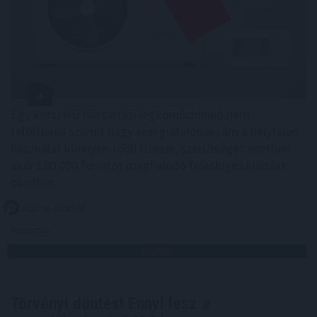
Egy korszerű háztartási légkondicionáló nem
feltétlenül számít nagy energiafalónak, ám a helytelen
használat könnyen több tízezer, szélsőséges esetben
akár 100 000 forintot meghaladó felesleges kiadást
okozhat.
2026. 08. 09. 02:00
Megosztás:
TOVÁBB
Törvényi döntés! Ennyi lesz
a