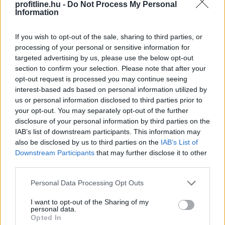
profitline.hu -
Do Not Process My Personal
Information
If you wish to opt-out of the sale, sharing to third parties, or
processing of your personal or sensitive information for
targeted advertising by us, please use the below opt-out
section to confirm your selection. Please note that after your
opt-out request is processed you may continue seeing
interest-based ads based on personal information utilized by
us or personal information disclosed to third parties prior to
your opt-out. You may separately opt-out of the further
disclosure of your personal information by third parties on the
IAB’s list of downstream participants. This information may
also be disclosed by us to third parties on the
IAB’s List of
A három vidéki nemzetközi repülőtér közül 1,2 milliárd
Downstream Participants
that may further disclose it to other
forint állami támogatást kap működéséhez idén a
third parties.
sármelléki Hévíz-Balaton Airport - közölte a térség
Please note that this website/app uses one or more Google
országgyűlési képviselője szombaton közösségi
Personal Data Processing Opt Outs
services and may gather and store information including but
oldalán.
not limited to your visit or usage behaviour. You may click to
I want to opt-out of the Sharing of my
personal data.
grant or deny consent to Google and its third-party tags to
2026. 08. 09. 11:00
Opted In
use your data for below specified purposes in below Google