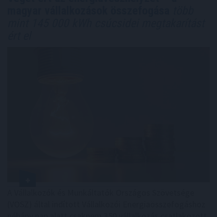
magyar vállalkozások összefogása
több
mint 145 000 kWh csúcsidei megtakarítást
ért el
A Vállalkozók és Munkáltatók Országos Szövetsége
(VOSZ) által indított Vállalkozói Energiaösszefogáshoz
néhány nap alatt csaknem 350 vállalkozás csatlakozott