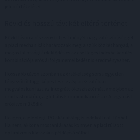
jelen értékelését.
Rövid és hosszú táv: két eltérő történet
Rövid távon a részvény teljesítményét nagy valószínűséggel
a piaci mechanikák határozzák meg: a szűk közkézhányad, a
magas lakossági érdeklődés és az esetleges indexbe kerülés
kombinációja erős árfolyamemelkedést is eredményezhet.
Hosszabb távon azonban az értékeltség sorsa egyetlen
tényezőtől függ: képes lesz-e a SpaceX valóban
megvalósítani azt az integrált ökoszisztémát, amelyben az
űrinfrastruktúra, a globális kommunikáció és az AI egymást
erősítve működik.
Ha igen, a jelenlegi IPO akár utólag is indokoltnak tűnhet.
Ha nem, akkor a mostani árazás könnyen a piaci túlzott
optimizmus klasszikus példájává válhat.