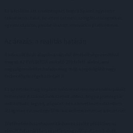
Ez a felállás azt eredményezi, hogy a SpaceX egyszerre
tekinthető stabil, bevételt termelő szolgáltatócégnek és
egy kockázatos, jövőbe árazott innovációs platformnak.
Az árazás: a realitás határán
A kibocsátási ár alapján a vállalat értékeltsége rendkívül
magas. Az EV/EBITDA mutató 250 felett alakul, ami
nagyságrendekkel haladja meg még a legdrágább nagy
technológiai cégek szintjét is.
Ez az értékeltség implicit módon extrém növekedési pályát
feltételez. A számítások szerint ahhoz, hogy a jelenlegi ár
indokolható legyen, a SpaceX-nek a következő évtizedben
átlagosan évi mintegy 50%-kal kellene növelnie a bevételét.
Történelmi összehasonlításban ez szinte példátlan: az
elmúlt évtizedekben egyetlen nagyvállalat sem tudott