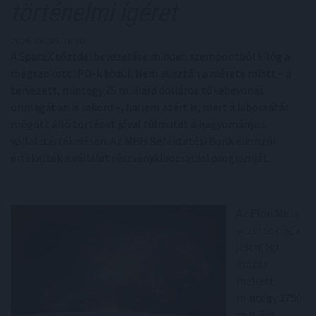
történelmi ígéret
2026. 06. 09. 18:30
A SpaceX tőzsdei bevezetése minden szempontból kilóg a
megszokott IPO-k közül. Nem pusztán a mérete miatt – a
tervezett, mintegy 75 milliárd dolláros tőkebevonás
önmagában is rekord –, hanem azért is, mert a kibocsátás
mögött álló történet jóval túlmutat a hagyományos
vállalatértékelésen. Az MBH Befektetési Bank elemzői
értékelték a vállalat részvénykibocsátási programját.
Az Elon Musk
vezette cég a
jelenlegi
árazás
mellett
mintegy 1750
milliárd