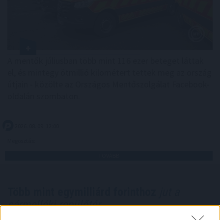
A mentők júliusban több mint 116 ezer beteget láttak
el, és mintegy ötmillió kilométert tettek meg az ország
útjain - közölte az Országos Mentőszolgálat Facebook-
oldalán szombaton.
2026. 08. 09. 12:00
Megosztás:
TOVÁBB
Több mint egymilliárd forinthoz
jut a
sármelléki repülőtér