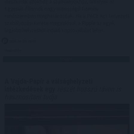
illeszkedik azokhoz a szabványokhoz, amelyek az
Egyesült Államok nagy sebességű fizetési
rendszereiben meghatározóak. Ha a PACE Act tervezett
szabályozási kerete megvalósul, a Ripple az egyik
legjobb helyzetből induló kriptovállalat lehet.
2026. 08. 09. 15:00
Megosztás:
TOVÁBB
A Vajda-Papír a válsághelyzeti
intézkedések egy
részét hosszú távon is
hasznosítani tudja