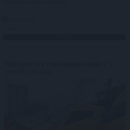
Facebook-oldalán szombaton.
2026. 08. 09. 13:00
Megosztás:
TOVÁBB
Több mint 116 ezer beteget láttak
el a
mentők júliusban