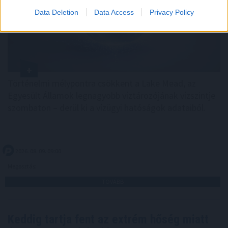
Data Deletion
Data Access
Privacy Policy
Történelmi mélypontra csökkent a Lake Mead, az
Egyesült Államok legnagyobb víztározójának vízszintje
szombaton – derül ki a vízügyi hatóságok adataiból.
2026. 08. 09. 09:00
Megosztás:
TOVÁBB
Keddig tartja fent az extrém hőség miatt