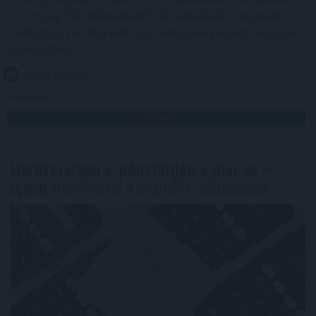
az ország 202 településéről, és vállalásaik összesen
több mint 145 000 kWh csúcsidei energiamegtakarítást
jelentettek.
2026. 08. 09. 05:00
Megosztás:
TOVÁBB
Hardveralapú e-pénztárgép a piacon –
újabb
mérföldkő a digitális adózásban