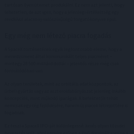
tartósan ilyen ütemet produkálni. Ez nem azt jelenti, hogy
lehetetlen, de azt igen, hogy a jelenlegi értékeltség egy
rendkívül alacsony valószínűségű forgatókönyvre épül.
Egy még nem létező piacra fogadás
A SpaceX történetének egyik legfontosabb eleme, hogy a
menedzsment által kommunikált teljes piacméret –
mintegy 28 500 milliárd dollár – jelentős része még csak
formálódóban van.
Az olyan területek, mint az orbitális adatközpontok, az
űrbeli gyártás vagy az aszteroidabányászat jelenleg inkább
koncepciók, mint működő iparágak. A befektetők tehát
nemcsak egy cég fejlődésére, hanem új piacok létrejöttére is
fogadnak.
Ez teszi a SpaceX IPO-ját különlegessé: kevés olyan tőzsdei
bevezetés volt, ahol ennyire erősen a jövő dominálta volna a