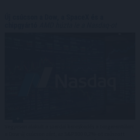
Új csúcson a Dow, a SpaceX és a
chipgyártó
AMD húzta le a Nasdaq-ot
Vegyesen alakult a szerdai kereskedés a tengerentúlon:
a Dow új csúcson zárt, az S&P500 0,2%-ot csúszott