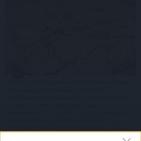
A 2026-os rendkívüli nyári aszály már messze túlmutat
a mezőgazdaság problémáin. Egyre inkább
makrogazdasági kockázattá válik. A Duna budapesti
vízszintje történelmi mélységbe süllyedt, ami
ellehetetlenítette a hajózást, a hűtővíz hiánya pedig
arra kényszerítette a paksi atomerőművet, hogy
termelését a minimális szintre csökkentse. A közútra
terelt áruszállítás és a hazai villamosenergia-termelés