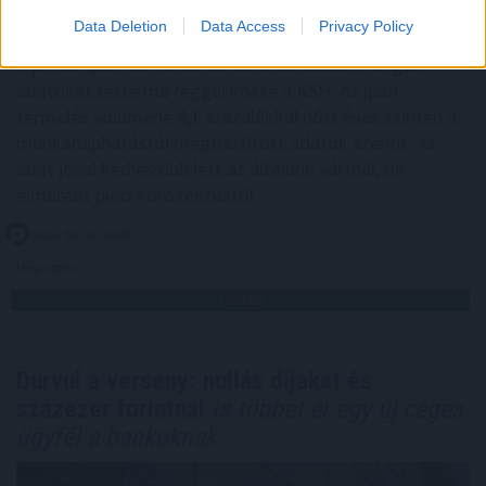
Data Deletion
Data Access
Privacy Policy
A júniusi ipari termelési és kiskereskedelmi forgalmi
adatokat tette ma reggel közzé a KSH. Az ipari
termelés volumene 4,1 százalékkal nőtt éves szinten a
munkanaphatástól megtisztított adatok szerint. Az
adat jóval kedvezőbb lett az általunk vártnál, de
elmaradt piaci konszenzustól.
2026. 08. 06. 16:00
Megosztás:
TOVÁBB
Durvul a verseny: nullás díjakat és
százezer forintnál
is többet ér egy új céges
ügyfél a bankoknak