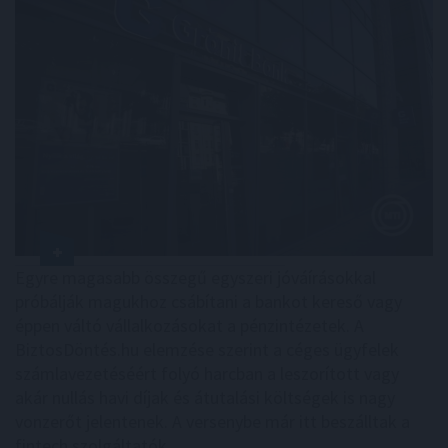
Egyre magasabb összegű egyszeri jóváírásokkal
próbálják magukhoz csábítani a bankot kereső vagy
éppen váltó vállalkozásokat a pénzintézetek. A
BiztosDöntés.hu elemzése szerint a céges ügyfelek
számlavezetéséért folyó harcban a leszorított vagy
akár nullás havi díjak és átutalási költségek is nagy
vonzerőt jelentenek. A versenybe már itt beszálltak a
fintech szolgáltatók.