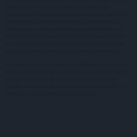
szerint az SSH-System projektjének összköltsége
meghaladta a 206,8 millió forintot. A támogatási keretből
olyan vállalkozások kaphattak támogatást innovációs
tevékenységre, amelyek képesek a gyors növekedésre, és
jelentős belföldi hozzáadott értéket teremtenek. Elvárás
volt, hogy a projektek eredménye üzletileg hasznosítható
legyen, és jelentős újdonságtartalommal rendelkezzen.
A vállalat honlapján olvasható termékbemutató szerint az
SSH-System technológiája alacsony beruházási költséggel
gyorsan telepíthető, így bárhol lehetővé teszi a helyi
gyártást. A rövid ellátási lánc fenntartható előállítást tesz
lehetővé, és a piacképességhez is hozzájárul.