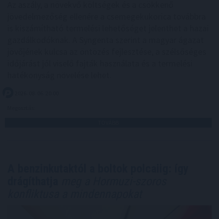
Az aszály, a növekvő költségek és a csökkenő
jövedelmezőség ellenére a csemegekukorica továbbra
is kiszámítható termelési lehetőséget jelenthet a hazai
gazdálkodóknak. A Syngenta szerint a magyar ágazat
jövőjének kulcsa az öntözés fejlesztése, a szélsőséges
időjárást jól viselő fajták használata és a termelési
hatékonyság növelése lehet.
2026. 08. 06. 20:00
Megosztás:
TOVÁBB
A benzinkutaktól a boltok polcaiig: így
drágíthatja
meg a Hormuzi-szoros
konfliktusa a mindennapokat