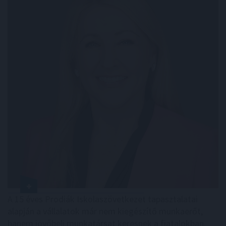
A 15 éves Prodiák Iskolaszövetkezet tapasztalatai
alapján a vállalatok már nem kiegészítő munkaerőt,
hanem jövőbeli munkatársat keresnek a fiatalokban.