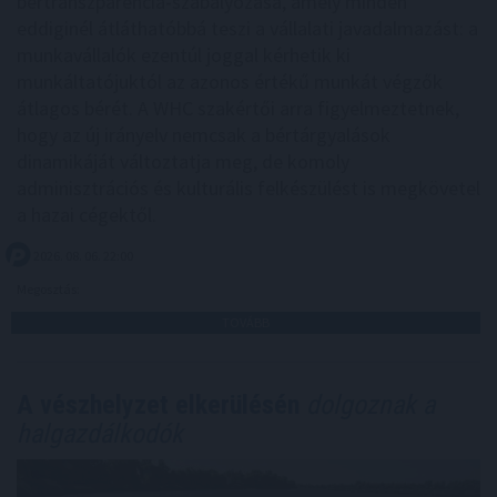
bértranszparencia-szabályozása, amely minden
eddiginél átláthatóbbá teszi a vállalati javadalmazást: a
munkavállalók ezentúl joggal kérhetik ki
munkáltatójuktól az azonos értékű munkát végzők
átlagos bérét. A WHC szakértői arra figyelmeztetnek,
hogy az új irányelv nemcsak a bértárgyalások
dinamikáját változtatja meg, de komoly
adminisztrációs és kulturális felkészülést is megkövetel
a hazai cégektől.
2026. 08. 06. 22:00
Megosztás:
TOVÁBB
A vészhelyzet elkerülésén
dolgoznak a
halgazdálkodók