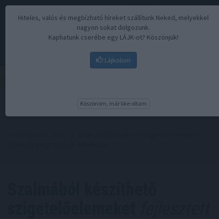
Hiteles, valós és megbízható híreket szállítunk Neked, melyekkel
nagyon sokat dolgozunk.
Kaphatunk cserébe egy LÁJK-ot? Köszönjük!
Lájkolom
Menü
Köszönöm, már like-oltam
Kezdőoldal
//
Hírek
// Szalmából készíthető szigetelőelemeket
fejlesztett egy magyar vállalkozás
Szalmából készíthető
szigetelőelemeket
fejlesztett