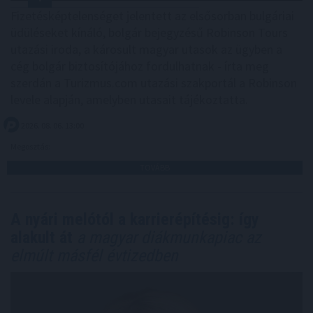
Fizetésképtelenséget jelentett az elsősorban bulgáriai
üdüléseket kínáló, bolgár bejegyzésű Robinson Tours
utazási iroda, a károsult magyar utasok az ügyben a
cég bolgár biztosítójához fordulhatnak - írta meg
szerdán a Turizmus.com utazási szakportál a Robinson
levele alapján, amelyben utasait tájékoztatta.
2026. 08. 06. 13:00
Megosztás:
TOVÁBB
A nyári melótól a karrierépítésig: így
alakult át
a magyar diákmunkapiac az
elmúlt másfél évtizedben