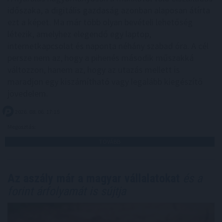
időszaka, a digitális gazdaság azonban alaposan átírta
ezt a képet. Ma már több olyan bevételi lehetőség
létezik, amelyhez elegendő egy laptop,
internetkapcsolat és naponta néhány szabad óra. A cél
persze nem az, hogy a pihenés második műszakká
változzon, hanem az, hogy az utazás mellett is
maradjon egy kiszámítható vagy legalább kiegészítő
jövedelem.
2026. 08. 06. 17:15
Megosztás:
TOVÁBB
Az aszály már a magyar vállalatokat
és a
forint árfolyamát is sújtja