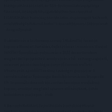
kidolgozására készteti, az SSH-System szalmapaplanja
falazatok, hézagok hőszigetelésében hasznosulhat.
Előállításához kizárólag természetes alapanyagok kellenek,
amelyek végfelhasználásakor is maradéktalanul lebomlanak
– hangsúlyozták.
A vállalkozás a közlemény szerint 149,6 millió forintot
kapott a Nemzeti Kutatási, Fejlesztési és Innovációs Hivatal
(NKFIH) Gyorsítósáv pályázatán a 2022 decemberében
megkezdett projekthez, amely során a hő- és hangszigetelő,
valamint páratechnológiai tényező termék mellett
létrehozták az előállításához szükséges gépsort is. A
termékcsalád az Építésügyi Minősítő Innovációs Nonprofit
Kft. közreműködésének köszönhetően olyan minősítést
kapott, amellyel megfelel az uniós előírásoknak, tehát
külföldön is piacképes - írták.
A Nemzeti Kutatási, Fejlesztési és Innovációs Hivatal
(NKFIH) honlapján közzétett pályázati eredményhirdetés