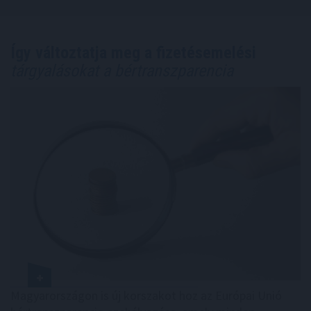
Így változtatja meg a fizetésemelési
tárgyalásokat a bértranszparencia
Magyarországon is új korszakot hoz az Európai Unió