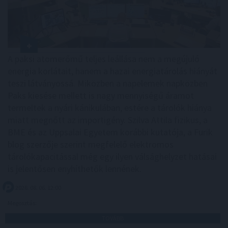
A paksi atomerőmű teljes leállása nem a megújuló
energia korlátait, hanem a hazai energiatárolás hiányát
teszi látványossá. Miközben a napelemek napközben
Paks kiesése mellett is nagy mennyiségű áramot
termeltek a nyári kánikulában, estére a tárolók hiánya
miatt megnőtt az importigény. Szilva Attila fizikus, a
BME és az Uppsalai Egyetem korábbi kutatója, a Furik
blog szerzője szerint megfelelő elektromos
tárolókapacitással még egy ilyen válsághelyzet hatásai
is jelentősen enyhíthetők lennének.
2026. 08. 06. 12:00
Megosztás:
TOVÁBB