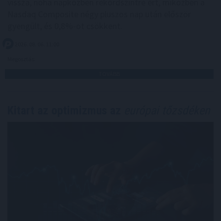
vissza, noha napközben rekordszintre ért, miközben a
Nasdaq Composite négy pluszos nap után először
gyengült, és 0,8%-ot csökkent.
2026. 08. 06. 11:00
Megosztás:
TOVÁBB
Kitart az optimizmus az
európai tőzsdéken