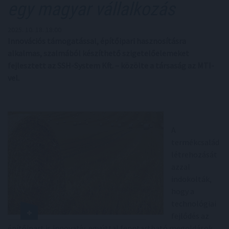
egy magyar vállalkozás
2025. 10. 18. 18:00
Innovációs támogatással, építőipari hasznosításra
alkalmas, szalmából készíthető szigetelőelemeket
fejlesztett az SSH-System Kft. – közölte a társaság az MTI-
vel.
A
termékcsalád
létrehozását
azzal
indokolták,
hogy a
technológiai
fejlődés az
építőipart is innovatív, egyúttal fenntartható megoldások