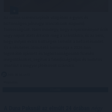
Az online szerencsejáték világában a gyors és
biztonságos pénzügyi tranzakciók alapvető
fontosságúak. Nem mindegy, hogy a nyereményed órák
vagy napok alatt érkezik meg a számládra, és az sem,
hogy milyen extra költségek terhelik a befizetéseidet.
Ez a részletes útmutató bemutatja a 2026-ban
leginkább ajánlott és legbiztonságosabb fizetési
megoldásokat, segítve a felelősségteljes és tudatos
döntést a magyar játékosok számára.
2026. 08. 06. 14:32
Megosztás:
TOVÁBB
A Duna Paksnál az elmúlt 24 órában
négy