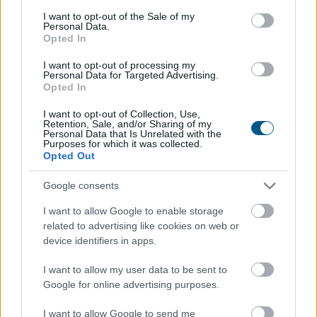
consent section.
I want to opt-out of the Sale of my
Personal Data.
Opted In
I want to opt-out of processing my
Personal Data for Targeted Advertising.
Opted In
I want to opt-out of Collection, Use,
Retention, Sale, and/or Sharing of my
Personal Data that Is Unrelated with the
Purposes for which it was collected.
A modern világban mindannyian érezzük a folyamatos
Opted Out
online jelenlét és a mindennapi stressz terhét. Az
Google consents
állandó értesítések, e-mailek és közösségi média
platformok miatt egyre nehezebb valóban
I want to allow Google to enable storage
kikapcsolódni és feltöltődni. Emiatt az utazási trendek
related to advertising like cookies on web or
két markáns irányba indultak el az utóbbi években a
device identifiers in apps.
tudatos utazók körében. Sokan a teljes elcsendesedést
I want to allow my user data to be sent to
keresik a képernyők nélküli elvonulásokon, míg mások a
Google for online advertising purposes.
pörgős, inger dús társasági programok során tudnak
legjobban regenerálódni.
I want to allow Google to send me