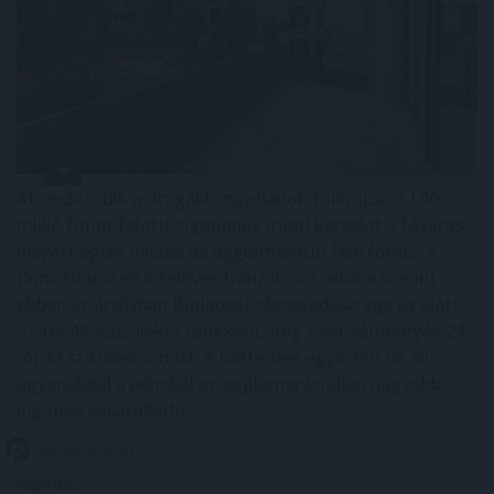
Átrendeződik a drágább ingatlanok földrajza: a 100
millió forint feletti ingatlanok iránti kereslet a főváros
helyett egyre inkább az agglomeráció felé fordul. A
Duna House első féléves tranzakciós adatai szerint
ebben az ársávban Budapest részesedése egy év alatt
57-ről 48 százalékra csökkent, míg Pest vármegyéé 24-
ről 33 százalékra nőtt. A háttérben egyszerű ok áll:
ugyanabból a pénzből az agglomerációban nagyobb
ingatlan vásárolható.
2026. 08. 06. 18:00
Megosztás: