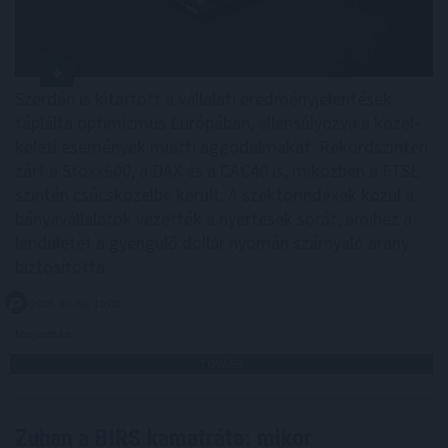
Szerdán is kitartott a vállalati eredményjelentések
táplálta optimizmus Európában, ellensúlyozva a közel-
keleti események miatti aggodalmakat. Rekordszinten
zárt a Stoxx600, a DAX és a CAC40 is, miközben a FTSE
szintén csúcsközelbe került. A szektorindexek közül a
bányavállalatok vezették a nyertesek sorát, amihez a
lendületet a gyengülő dollár nyomán szárnyaló arany
biztosította.
2026. 08. 06. 10:00
Megosztás:
TOVÁBB
Zuhan a BIRS kamatráta: mikor