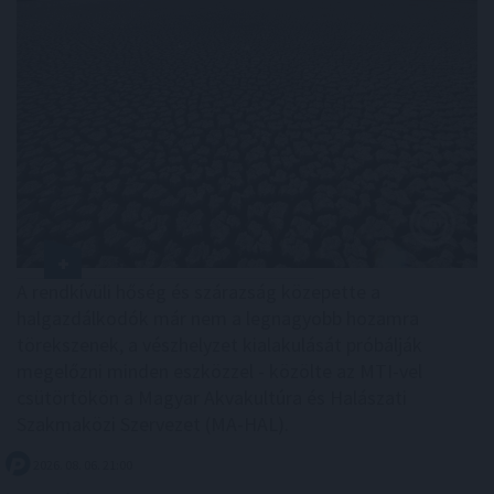
A rendkívüli hőség és szárazság közepette a
halgazdálkodók már nem a legnagyobb hozamra
törekszenek, a vészhelyzet kialakulását próbálják
megelőzni minden eszközzel - közölte az MTI-vel
csütörtökön a Magyar Akvakultúra és Halászati
Szakmaközi Szervezet (MA-HAL).
2026. 08. 06. 21:00