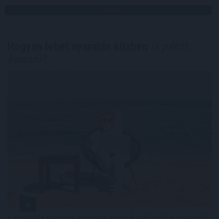
TOVÁBB
Hogyan lehet nyaralás közben
is pénzt
keresni?
A nyaralás hagyományosan a munkától való elszakadás