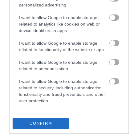
personalized advertising.
2026. 08. 06. 16:45
I want to allow Google to enable storage
Megosztás:
related to analytics like cookies on web or
TOVÁBB
device identifiers in apps.
I want to allow Google to enable storage
Gyenge magyar makroadatok
a második
related to functionality of the website or app.
negyedévre
I want to allow Google to enable storage
related to personalization.
I want to allow Google to enable storage
related to security, including authentication
functionality and fraud prevention, and other
user protection.
CONFIRM