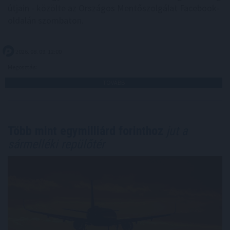
útjain - közölte az Országos Mentőszolgálat Facebook-
oldalán szombaton.
2026. 08. 09. 12:00
Megosztás:
TOVÁBB
Több mint egymilliárd forinthoz
jut a
sármelléki repülőtér