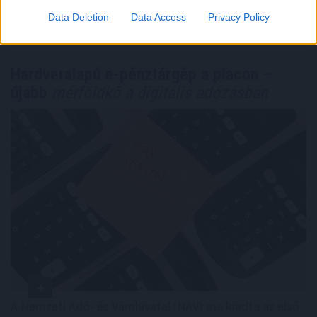
Megosztás:
Data Deletion
Data Access
Privacy Policy
TOVÁBB
Hardveralapú e-pénztárgép a piacon –
újabb
mérföldkő a digitális adózásban
A Nemzeti Adó- és Vámhivatal (NAV) ma kiadta az első