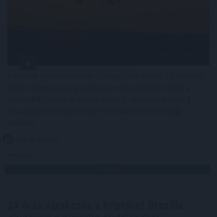
A három vidéki nemzetközi repülőtér közül 1,2 milliárd
forint állami támogatást kap működéséhez idén a
sármelléki Hévíz-Balaton Airport - közölte a térség
országgyűlési képviselője szombaton közösségi
oldalán.
2026. 08. 09. 11:00
Megosztás:
TOVÁBB
24 órás várakozás a kriptóra? Brazília