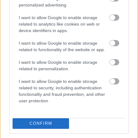
personalized advertising.
I want to allow Google to enable storage
related to analytics like cookies on web or
device identifiers in apps.
I want to allow Google to enable storage
related to functionality of the website or app.
I want to allow Google to enable storage
related to personalization.
A Vállalkozók és Munkáltatók Országos Szövetsége
I want to allow Google to enable storage
(VOSZ) által indított Vállalkozói Energiaösszefogáshoz
related to security, including authentication
functionality and fraud prevention, and other
néhány nap alatt csaknem 350 vállalkozás csatlakozott
user protection.
az ország 202 településéről, és vállalásaik összesen
több mint 145 000 kWh csúcsidei energiamegtakarítást
jelentettek.
CONFIRM
2026. 08. 09. 05:00