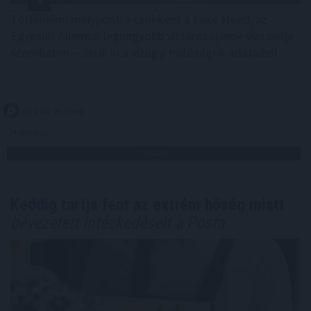
Történelmi mélypontra csökkent a Lake Mead, az
Egyesült Államok legnagyobb víztározójának vízszintje
szombaton – derül ki a vízügyi hatóságok adataiból.
2026. 08. 09. 09:00
Megosztás:
TOVÁBB
Keddig tartja fent az extrém hőség miatt
bevezetett intézkedéseit a Posta