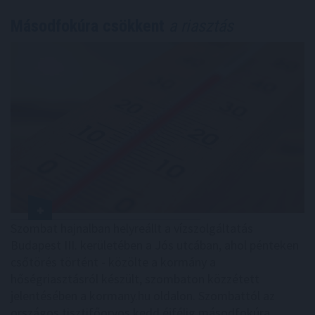
Másodfokúra csökkent
a riasztás
Szombat hajnalban helyreállt a vízszolgáltatás
Budapest III. kerületében a Jós utcában, ahol pénteken
csőtörés történt - közölte a kormány a
hőségriasztásról készült, szombaton közzétett
jelentésében a kormany.hu oldalon. Szombattól az
országos tisztifőorvos kedd éjfélig másodfokúra