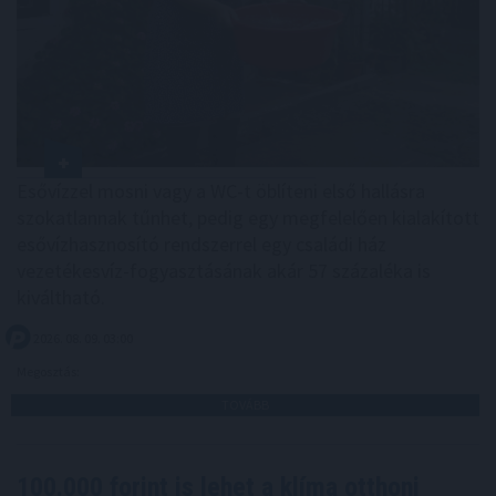
Esővízzel mosni vagy a WC-t öblíteni első hallásra
szokatlannak tűnhet, pedig egy megfelelően kialakított
esővízhasznosító rendszerrel egy családi ház
vezetékesvíz-fogyasztásának akár 57 százaléka is
kiváltható.
2026. 08. 09. 03:00
Megosztás:
TOVÁBB
100.000 forint is lehet a klíma otthoni