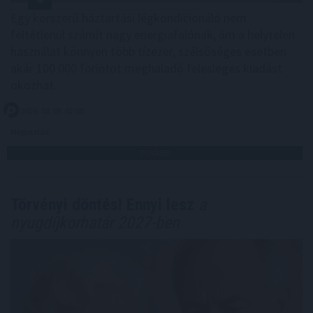
Egy korszerű háztartási légkondicionáló nem
feltétlenül számít nagy energiafalónak, ám a helytelen
használat könnyen több tízezer, szélsőséges esetben
akár 100 000 forintot meghaladó felesleges kiadást
okozhat.
2026. 08. 09. 02:00
Megosztás:
TOVÁBB
Törvényi döntés! Ennyi lesz
a
nyugdíjkorhatár 2027-ben