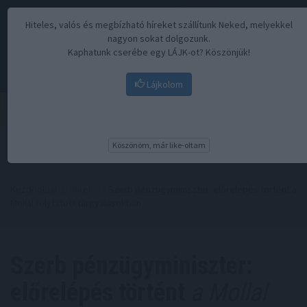
Hiteles, valós és megbízható híreket szállítunk Neked, melyekkel
nagyon sokat dolgozunk.
Kaphatunk cserébe egy LÁJK-ot? Köszönjük!
Lájkolom
Menü
Köszönöm, már like-oltam
Kezdőoldal
//
Hírek
// Szerb pénzügyminiszter: előrelépés történt a
Mollal folytatott tárgyalásokban
Szerb pénzügyminiszter:
előrelépés történt
a Mollal