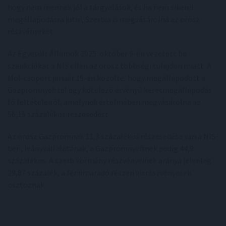
hogy nem mennek jól a tárgyalások, és ha nem sikerül
megállapodásra jutni, Szerbia is megvásárolná az orosz
részvényeket.
Az Egyesült Államok 2025. október 9-én vezetett be
szankciókat a NIS ellen az orosz többségi tulajdon miatt. A
Mol-csoport január 19-én közölte, hogy megállapodott a
Gazpromnyefttel egy kötelező érvényű keretmegállapodás
fő feltételeiről, amelynek értelmében megvásárolná az
56,15 százalékos részesedést.
Az orosz Gazpromnak 11,3 százalékos részesedése van a NIS-
ben, leányvállalatának, a Gazpromnyeftnek pedig 44,9
százalékos. A szerb kormány részvényeinek aránya jelenleg
29,87 százalék, a fennmaradó részen kisrészvényesek
osztoznak.