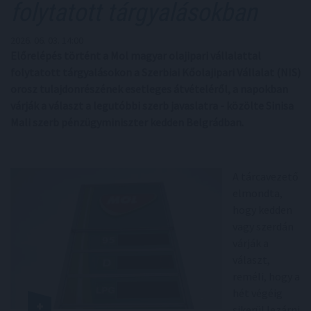
folytatott tárgyalásokban
2026. 06. 03. 14:00
Előrelépés történt a Mol magyar olajipari vállalattal
folytatott tárgyalásokon a Szerbiai Kőolajipari Vállalat (NIS)
orosz tulajdonrészének esetleges átvételéről, a napokban
várják a választ a legutóbbi szerb javaslatra - közölte Sinisa
Mali szerb pénzügyminiszter kedden Belgrádban.
A tárcavezető
elmondta,
hogy kedden
vagy szerdán
várják a
választ,
reméli, hogy a
hét végéig
sikerül lezárni