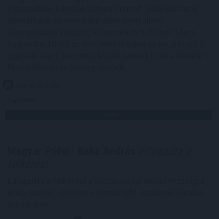
3 százalékos kamatú Otthon Startot. 2026-ban az új
lakáshitelek 80 százaléka valamilyen állami
támogatásos kölcsön, túlnyomórészt Otthon Start.
Augusztus 10-től az UniCredit is belép az ezt a hitelt 3
százalék alatti kamattal kínáló bankok közé – derül ki a
BiztosDöntés.hu összegzéséből.
2026. 08. 08. 21:00
Megosztás:
TOVÁBB
Magyar Péter: Baka András
elfogadta a
felkérést
Elfogadta a felkérést a köztársasági elnöki tisztségre
Baka András - közölte a kormányfő Facebook-oldalán
szombaton.