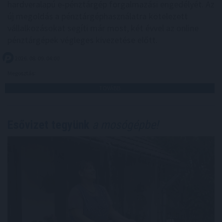
hardveralapú e-pénztárgép forgalmazási engedélyét. Az
új megoldás a pénztárgéphasználatra kötelezett
vállalkozásokat segíti már most, két évvel az online
pénztárgépek végleges kivezetése előtt.
2026. 08. 09. 04:00
Megosztás:
TOVÁBB
Esővizet tegyünk
a mosógépbe!