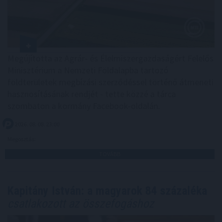
Megújította az Agrár- és Élelmiszergazdaságért Felelős
Minisztérium a Nemzeti Földalapba tartozó
földterületek megbízási szerződéssel történő átmeneti
hasznosításának rendjét - tette közzé a tárca
szombaton a kormány Facebook-oldalán.
2026. 08. 08. 23:00
Megosztás:
TOVÁBB
Kapitány István: a magyarok 84 százaléka
csatlakozott az összefogáshoz