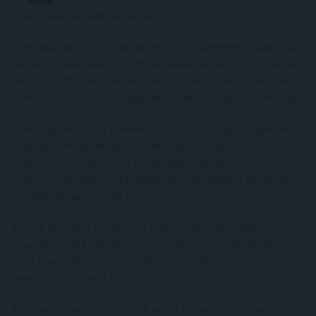
a tárgyalások újabb fordulóját.
A fennmaradó nyitott kérdések között szerepel a pancsovai
finomító működése és több technikai részlet is. Szerbia nem
okozója a NIS körül kialakult helyzetnek, amely az amerikai
szankciók és az orosz tulajdonrész miatt alakult ki - mondta.
A pénzügyminiszter emlékeztetett arra, hogy az Egyesült
Államok Pénzügyminisztériumának Külföldi Eszközöket
Ellenőrző Hivatala (OFAC) több alkalommal is
meghosszabbította a tárgyalások határidejét. A jelenlegi
engedély június 6-án jár le.
A szerb kormány továbbra is jóhiszeműen folytatja az
egyeztetéseket a Mollal, hogy a lehető legrövidebb időn
belül megoldás szülessen a NIS jövőjét illetően -
hangsúlyozta Sinisa Mali.
Aleksandar Vucic szerb elnök május közepén arról beszélt,