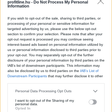
2026. 08. 09. 07:00
profitline.hu -
Do Not Process My Personal
Information
Megosztás:
TOVÁBB
If you wish to opt-out of the sale, sharing to third parties, or
processing of your personal or sensitive information for
targeted advertising by us, please use the below opt-out
Már 100 szálláshely foglalható
az Aktív
section to confirm your selection. Please note that after your
opt-out request is processed you may continue seeing
Kalandor Kalandtárában
interest-based ads based on personal information utilized by
us or personal information disclosed to third parties prior to
your opt-out. You may separately opt-out of the further
disclosure of your personal information by third parties on the
IAB’s list of downstream participants. This information may
also be disclosed by us to third parties on the
IAB’s List of
Downstream Participants
that may further disclose it to other
third parties.
Please note that this website/app uses one or more Google
Personal Data Processing Opt Outs
services and may gather and store information including but
not limited to your visit or usage behaviour. You may click to
I want to opt-out of the Sharing of my
personal data.
grant or deny consent to Google and its third-party tags to
Opted In
use your data for below specified purposes in below Google