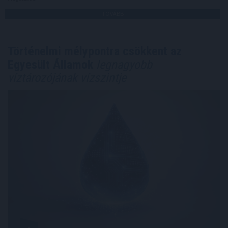
TOVÁBB
Történelmi mélypontra csökkent az
Egyesült Államok
legnagyobb
víztározójának vízszintje