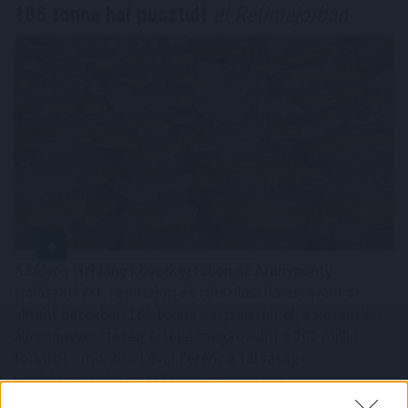
185 tonna hal pusztult
el Rétimajorban
A súlyos vízhiány következtében az Aranyponty
Halászati Zrt. rétimajori és rétszilasi halastavain az
elmúlt hetekben 185 tonna hal pusztult el, a közvetlen
állományveszteség értéke megközelíti a 200 millió
forintot - mondta Lévai Ferenc a társaság
vezérigazgatója az MTI-nek szombaton.