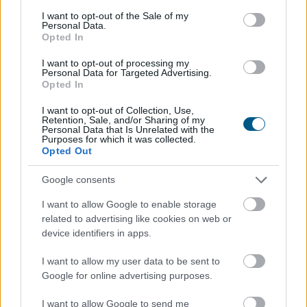
consent section.
I want to opt-out of the Sale of my
Personal Data.
Az Aktív Kalandor foglalási felülete, a Kalandtár már
Opted In
100 szálláshelyet kínál az erdei kulcsosházaktól a
nagyobb társaságokat fogadó szállásokig az ország
I want to opt-out of processing my
Personal Data for Targeted Advertising.
minden részén - közölte az Aktív Magyarország
Opted In
Fejlesztési Központ az MTI-vel.
I want to opt-out of Collection, Use,
2026. 08. 09. 06:00
Retention, Sale, and/or Sharing of my
Personal Data that Is Unrelated with the
Purposes for which it was collected.
Megosztás:
Opted Out
TOVÁBB
Google consents
I want to allow Google to enable storage
Véget ért az energiavészhelyzet – a
related to advertising like cookies on web or
magyar vállalkozások összefogása
több
device identifiers in apps.
mint 145 000 kWh csúcsidei megtakarítást
ért el
I want to allow my user data to be sent to
Google for online advertising purposes.
I want to allow Google to send me