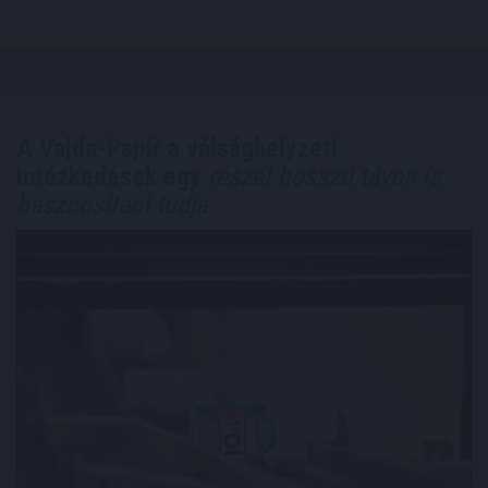
A Vajda-Papír a válsághelyzeti
intézkedések egy
részét hosszú távon is
hasznosítani tudja