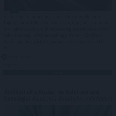
Vajda-Papír Csoport egy százalékkal mérsékelheti
fajlagos áramfelhasználását azzal, hogy hosszú távon
is alkalmazza az elmúlt héten ideiglenesen bevezetett
takarékossági intézkedések egy részét - közölte a
higiéniaipapír-gyártó cégcsoport szombaton az MTI-
vel.
2026. 08. 09. 14:00
Megosztás:
TOVÁBB
Átvilágítják a Közép- és Kelet-európai
Onkológiai
Akadémia Alapítvány működését