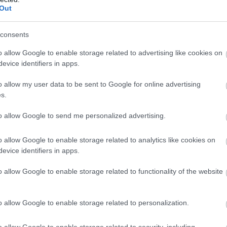
ponti bankja új szabályozással lép fel a kriptovalutás
Out
en: 2027. január 1-jétől bizonyos, 10 000 dollár feletti
lásokat akár 24 órára visszatarthatnak a
consents
k.
o allow Google to enable storage related to advertising like cookies on
evice identifiers in apps.
0:00
Megosztás:
TOVÁBB
o allow my user data to be sent to Google for online advertising
s.
 Egyesült Államok
legnagyobb
to allow Google to send me personalized advertising.
o allow Google to enable storage related to analytics like cookies on
mélypontra csökkent a Lake Mead, az Egyesült
evice identifiers in apps.
nagyobb víztározójának vízszintje szombaton – derül
 hatóságok adataiból.
o allow Google to enable storage related to functionality of the website
o allow Google to enable storage related to personalization.
9:00
Megosztás:
TOVÁBB
o allow Google to enable storage related to security, including