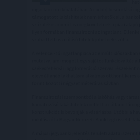
het
ingatlan.com kínálatában. Az üdülő besorolású in
támogatott lakáshitelek nem érhetők el, a bankok
százalékos önerőt is megkövetelnek a piaci alapú
ilyen formában finanszírozni az ingatlant. Ellen
szabad felhasználású hitelek jöhetnek szóba.
A Velencei-tó ingatlanpiaca az elmúlt időszakban 
mutatva, ami mögött egy sajátos funkcióváltás áll
székesfehérvári agglomeráció szerves részeként m
eleve állandó lakhatásra alkalmas otthont keres a
forint közötti négyzetméteráras sávban.
Finanszírozási szempontból a lakóház vagy társashá
kamatozású lakáshitelek mellett az állami támog
konstrukciót is bevonják a vásárlásba. Utóbbi a ha
indulása óta Magyar Nemzeti Bank legfrissebb lakás
A májusi jegybanki jelentés területi adatai szerin