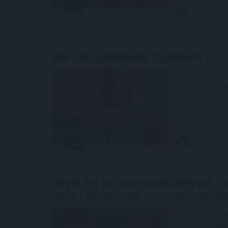
2026. 08. 09. 0
Már 100 szálláshely foglalható
az Ak
Az Aktív Kal
szálláshely
társaságoka
közölte az 
2026. 08. 09. 0
Véget ért az energiavészhelyzet – 
mint 145 000 kWh csúcsidei megtakar
A Vállalkoz
indított Vá