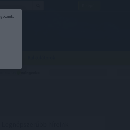
Belépés
lgozunk.
BOR
BIRS
Kalkulátorok
Legnépszerűbb híreink