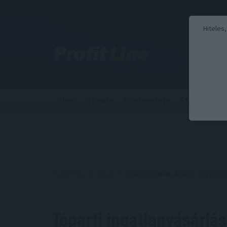
2026. augusztus 9., vasárnap - Emőd
Hiteles
Hírek
Tőzsde
Kriptovaluta
Stabilcoin
Kezdőoldal
//
Hírek
// Tóparti ingatlanvásárlás: így befo
Tóparti ingatlanvásárlás