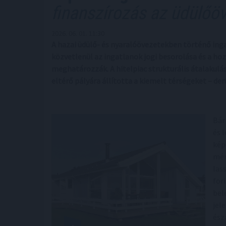
finanszírozás az üdülőö
2026. 06. 01. 11:30
A hazai üdülő- és nyaralóövezetekben történő ing
közvetlenül az ingatlanok jogi besorolása és a ho
meghatározzák. A hitelpiac strukturális átalakul
eltérő pályára állította a kiemelt térségeket – de
Bár
és 
kép
mér
las
for
bel
jel
ész