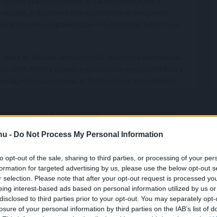
 Otthon Start szerződést. A Balaton környékén a
 maradt, miközben a tőle északra fekvő Veszprémi
i járásban lakosságarányosan 4–5 szerződés jutott ezer
miatt az állandó lakhatási célú vásárlások dominálnak,
kröződik. Mivel a tóparti ingatlanárak megközelítik az 1
akosságarányosan magas az Otthon Start szerződések
ényszerítik ki a hitelfelvételt, addig az Otthon Start
agos összege a kisebb településeken már meg is haladja a
.hu -
Do Not Process My Personal Information
a 400–500 ezer forintos négyzetméterárak miatt az
írozási lehetőséget kínál, ugyanakkor figyelembe kell
to opt-out of the sale, sharing to third parties, or processing of your per
Ezen a környéken nemcsak egy kisebb ingatlant, hanem
formation for targeted advertising by us, please use the below opt-out s
edvezményes hitelből a fiatal elsőlakás-vásárló – amely
r selection. Please note that after your opt-out request is processed y
 funkcionálhat” – tette hozzá Garam Dániel, a money.hu
eing interest-based ads based on personal information utilized by us or
disclosed to third parties prior to your opt-out. You may separately opt-
losure of your personal information by third parties on the IAB’s list of