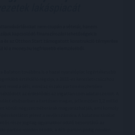
vezetek lakáspiacát
atlanvásárlásokat nem csupán a vételár, hanem
zzájuk kapcsolódó finanszírozási lehetőségek is
ása és az Otthon Start támogatott konstrukció térnyerése
rül ki a money.hu legfrissebb elemzéséből.
 a Balaton továbbra is a hazai nyaralópiac legértékesebb
leginkább értékálló régiója, a 2021-es keresleti csúcshoz
est mind a déli, mind az északi parton érezhetően
séklődött az érdeklődés az ingatlan.com adatai szerint. A
sulást elsősorban a tartósan magas, jellemzően 1,2 millió
int körüli négyzetméterárak magyarázhatják, ami komoly
épési korlátot jelent a vevők számára. A balatoni kínálat
entős része jogilag ugyanakkor üdülő besorolású: az
aki-parton minden ötödik, a déli-parton pedig minden