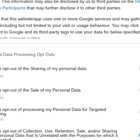
. This information may also be disclosed by us to third parties on the
IA
Participants
that may further disclose it to other third parties.
 that this website/app uses one or more Google services and may gath
including but not limited to your visit or usage behaviour. You may click 
 to Google and its third-party tags to use your data for below specifi
ogle consent section.
a sármelléki repülőtér
l Data Processing Opt Outs
ki nemzetközi repülőtér közül 1,2 milliárd forint
o opt-out of the Sharing of my personal data.
gatást kap működéséhez idén a sármelléki Hévíz-
In
port - közölte a térség országgyűlési képviselője
közösségi oldalán.
o opt-out of the Sale of my Personal Data.
In
1:00
Megosztás:
TOVÁBB
to opt-out of processing my Personal Data for Targeted
ing.
In
ia
szigorítja a digitális átutalásokat
o opt-out of Collection, Use, Retention, Sale, and/or Sharing
ersonal Data that Is Unrelated with the Purposes for which it
lected.