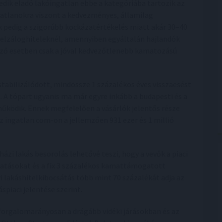
edik eladó lakóingatlan ebbe a kategóriába tartozik az
gatlanokra viszont a kedvezményes, államilag
 pedig a szigorúbb kockázatértékelés miatt akár 30–40
 jelzáloghiteleknél, amennyiben egyáltalán hajlandók
kező esetben csak a jóval kedvezőtlenebb kamatozású
stabilizálódott, mindössze 1 százalékos éves visszaesést
. A tópart ugyanis ma már egyre inkább a budapesti és a
űködik. Ennek megfelelően a vásárlók jelentős része
z ingatlan.com-on a jellemzően 931 ezer és 1 millió
zi lakás besorolás lehetővé teszi, hogy a vevők a piaci
atásokat és a fix 3 százalékos kamattámogatott
vi lakáshitelkibocsátás több mint 70 százalékát adja az
piaci jelentése szerint.
t forgalomarányosan a drágább vidéki járásokban és az