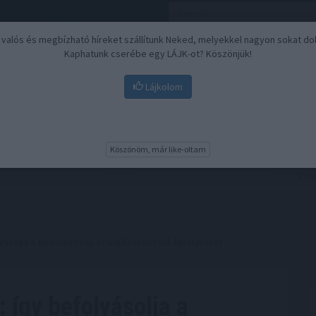
, valós és megbízható híreket szállítunk Neked, melyekkel nagyon sokat do
Kaphatunk cserébe egy LÁJK-ot? Köszönjük!
Lájkolom
Nyugdíj
Biztosítási befektetések
BU
Köszönöm, már like-oltam
lyásolja a finanszírozás az üdülőövezetek lakáspiacát
: így befolyásolja a