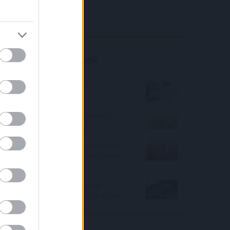
Richter elemzés
Befektetési tippek
Gyorsan népszerűvé vált a
szuperhitel
2022. év eleje is kamatemelést
hozott a lakáshiteleknél
Élénkült a lakáspiac decemberben,
ez az 5 trend fogja meghatározni
2022 adásvételeit
Hitelük fixesítésére biztatja
lakossági ügyfeleit az Erste Bank