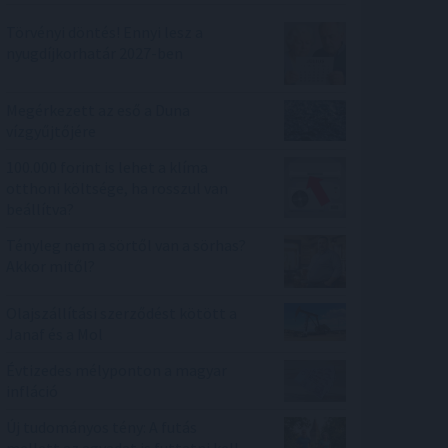
Törvényi döntés! Ennyi lesz a
nyugdíjkorhatár 2027-ben
Megérkezett az eső a Duna
vízgyűjtőjére
100.000 forint is lehet a klíma
otthoni költsége, ha rosszul van
beállítva?
Tényleg nem a sörtől van a sörhas?
Akkor mitől?
Olajszállítási szerződést kötött a
Janaf és a Mol
Évtizedes mélyponton a magyar
infláció
Új tudományos tény: A futás