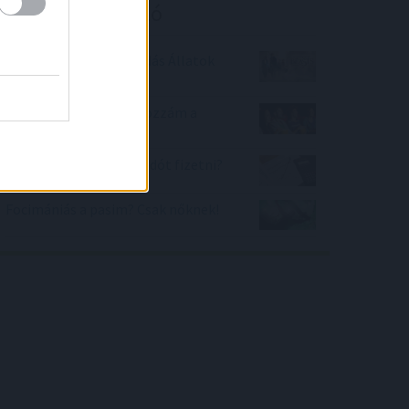
Kalkulátor ajánló
Hányast kapnál Legendás Állatok
tantárgyból?
Melyik mozifilm illik hozzám a
legjobban?
Mikor nem kell kamatadót fizetni?
Focimániás a pasim? Csak nőknek!