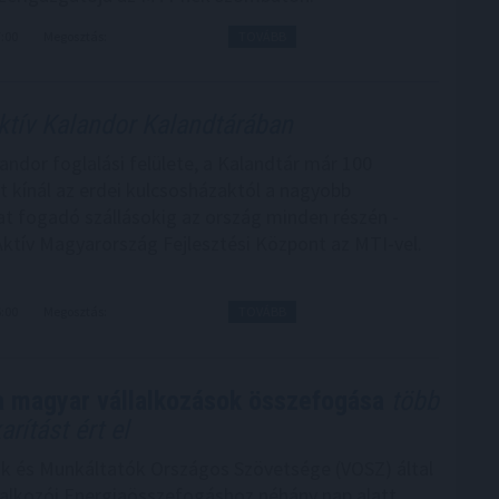
7:00
Megosztás:
TOVÁBB
tív Kalandor Kalandtárában
andor foglalási felülete, a Kalandtár már 100
et kínál az erdei kulcsosházaktól a nagyobb
t fogadó szállásokig az ország minden részén -
Aktív Magyarország Fejlesztési Központ az MTI-vel.
6:00
Megosztás:
TOVÁBB
a magyar vállalkozások összefogása
több
ítást ért el
ók és Munkáltatók Országos Szövetsége (VOSZ) által
llalkozói Energiaösszefogáshoz néhány nap alatt