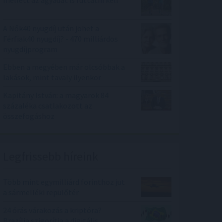
mellett az agyadat is futtatni kell
A Nők40 nyugdíj után jöhet a
Férfiak40 nyugdíj? - 470 milliárdos
nyugdíjprogram
Ebben a megyében már olcsóbbak a
lakások, mint tavaly ilyenkor
Kapitány István: a magyarok 84
százaléka csatlakozott az
összefogáshoz
Legfrissebb híreink
Több mint egymilliárd forinthoz jut
a sármelléki repülőtér
24 órás várakozás a kriptóra?
Brazília szigorítja a digitális