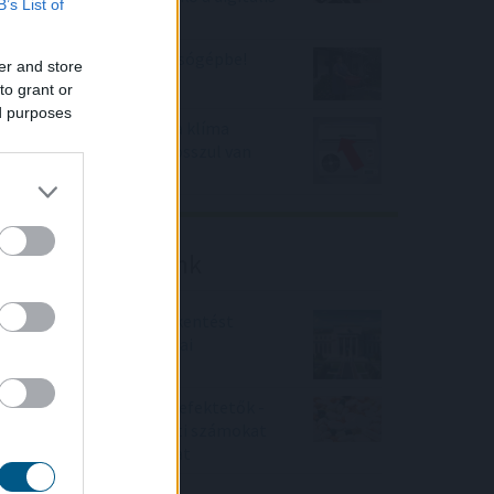
B’s List of
adózásban
Esővizet tegyünk a mosógépbe!
er and store
to grant or
ed purposes
100.000 forint is lehet a klíma
otthoni költsége, ha rosszul van
beállítva?
Friss elemzéseink
Fokozatos kamatcsökkentést
támogatnak az amerikai
jegybankárok
Örülhetnek a Richter befektetők -
piaci konszenzus feletti számokat
közölt a tőzsdei vállalat
4IG elemzés