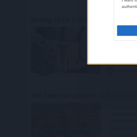
authenti
Keddig tartja fent az extrém hőség 
A Magyar Po
ideiglenesen
honlapján 
2026. 08. 09. 0
185 tonna hal pusztult
el Rétimajor
A súlyos ví
rétimajori é
hal pusztul
megközelíti
társaság ve