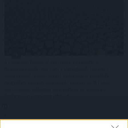
A rendkívüli hőség és szárazság közepette a
halgazdálkodók már nem a legnagyobb hozamra
törekszenek, a vészhelyzet kialakulását próbálják
megelőzni minden eszközzel - közölte az MTI-vel
csütörtökön a Magyar Akvakultúra és Halászati
Szakmaközi Szervezet (MA-HAL).
2026. 08. 06. 21:00
Megosztás:
TOVÁBB