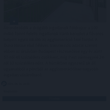
Átrendeződik a drágább ingatlanok földrajza: a 100
millió forint feletti ingatlanok iránti kereslet a főváros
helyett egyre inkább az agglomeráció felé fordul. A
Duna House első féléves tranzakciós adatai szerint
ebben az ársávban Budapest részesedése egy év alatt
57-ről 48 százalékra csökkent, míg Pest vármegyéé 24-
ről 33 százalékra nőtt. A háttérben egyszerű ok áll:
ugyanabból a pénzből az agglomerációban nagyobb
ingatlan vásárolható.
2026. 08. 06. 18:00
Megosztás:
TOVÁBB