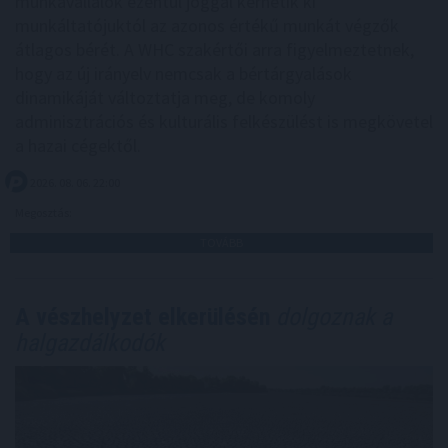
munkavállalók ezentúl joggal kérhetik ki
munkáltatójuktól az azonos értékű munkát végzők
átlagos bérét. A WHC szakértői arra figyelmeztetnek,
hogy az új irányelv nemcsak a bértárgyalások
dinamikáját változtatja meg, de komoly
adminisztrációs és kulturális felkészülést is megkövetel
a hazai cégektől.
2026. 08. 06. 22:00
Megosztás:
TOVÁBB
A vészhelyzet elkerülésén
dolgoznak a
halgazdálkodók