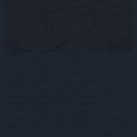
A 2026-os rendkívüli nyári aszály már messze túlmutat
a mezőgazdaság problémáin. Egyre inkább
makrogazdasági kockázattá válik. A Duna budapesti
vízszintje történelmi mélységbe süllyedt, ami
ellehetetlenítette a hajózást, a hűtővíz hiánya pedig
arra kényszerítette a paksi atomerőművet, hogy
termelését a minimális szintre csökkentse. A közútra
terelt áruszállítás és a hazai villamosenergia-termelés
visszaesése a rekordközeli nyári fogyasztás mellett
jelentősen növeli az energiaimportot. Ez újabb inflációs
nyomást okozhat, ami megnehezítheti a Magyar