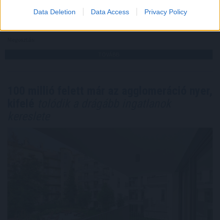
Leisztner Dávid elemezte.
Data Deletion
Data Access
Privacy Policy
2026. 08. 06. 19:00
Megosztás:
TOVÁBB
100 millió felett már az agglomeráció nyer,
kifelé
tolódik a drágább ingatlanok
kereslete