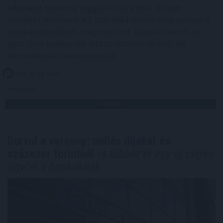
adatokat tette ma reggel közzé a KSH. Az ipari
termelés volumene 4,1 százalékkal nőtt éves szinten a
munkanaphatástól megtisztított adatok szerint. Az
adat jóval kedvezőbb lett az általunk vártnál, de
elmaradt piaci konszenzustól.
2026. 08. 06. 16:00
Megosztás:
TOVÁBB
Durvul a verseny: nullás díjakat és
százezer forintnál
is többet ér egy új céges
ügyfél a bankoknak