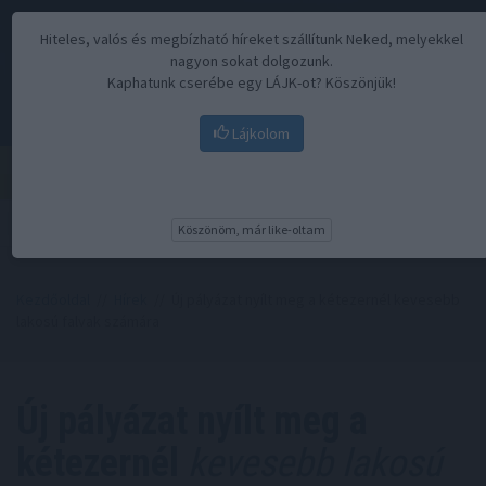
Hiteles, valós és megbízható híreket szállítunk Neked, melyekkel
nagyon sokat dolgozunk.
Kaphatunk cserébe egy LÁJK-ot? Köszönjük!
Lájkolom
Menü
Köszönöm, már like-oltam
Kezdőoldal
//
Hírek
// Új pályázat nyílt meg a kétezernél kevesebb
lakosú falvak számára
Új pályázat nyílt meg a
kétezernél
kevesebb lakosú