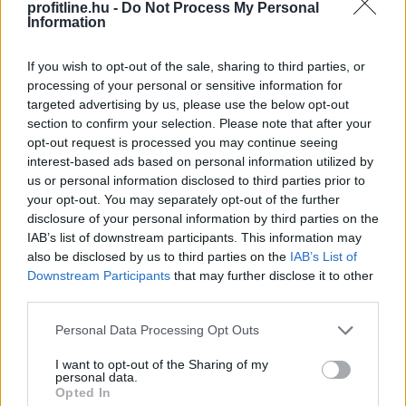
profitline.hu -
Do Not Process My Personal
Information
Az extrém hőség ellenére is Európa
élén a
If you wish to opt-out of the sale, sharing to third parties, or
magyar csemegekukorica
processing of your personal or sensitive information for
targeted advertising by us, please use the below opt-out
section to confirm your selection. Please note that after your
opt-out request is processed you may continue seeing
interest-based ads based on personal information utilized by
us or personal information disclosed to third parties prior to
your opt-out. You may separately opt-out of the further
disclosure of your personal information by third parties on the
IAB’s list of downstream participants. This information may
also be disclosed by us to third parties on the
IAB’s List of
Downstream Participants
that may further disclose it to other
third parties.
Please note that this website/app uses one or more Google
Personal Data Processing Opt Outs
services and may gather and store information including but
not limited to your visit or usage behaviour. You may click to
I want to opt-out of the Sharing of my
Az aszály, a növekvő költségek és a csökkenő
personal data.
grant or deny consent to Google and its third-party tags to
jövedelmezőség ellenére a csemegekukorica továbbra
Opted In
use your data for below specified purposes in below Google