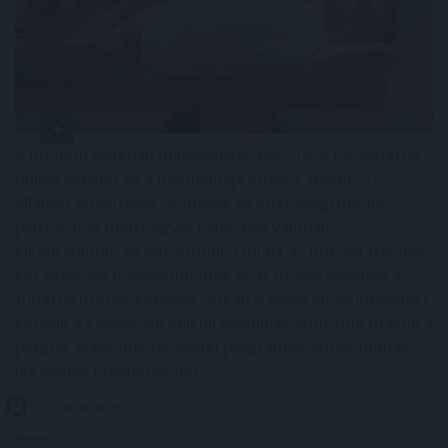
A modern világban mindannyian érezzük a folyamatos
online jelenlét és a mindennapi stressz terhét. Az
állandó értesítések, e-mailek és közösségi média
platformok miatt egyre nehezebb valóban
kikapcsolódni és feltöltődni. Emiatt az utazási trendek
két markáns irányba indultak el az utóbbi években a
tudatos utazók körében. Sokan a teljes elcsendesedést
keresik a képernyők nélküli elvonulásokon, míg mások a
pörgős, inger dús társasági programok során tudnak
legjobban regenerálódni.
2026. 08. 06. 16:45
Megosztás: