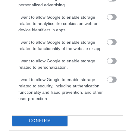
personalized advertising.
I want to allow Google to enable storage
related to analytics like cookies on web or
device identifiers in apps.
I want to allow Google to enable storage
related to functionality of the website or app.
Amikor a háborúk gazdasági következményeiről
I want to allow Google to enable storage
beszélünk, legtöbben az olaj- és üzemanyagárak
related to personalization.
emelkedésére gondolnak. A Hormuzi-szoros körüli
I want to allow Google to enable storage
geopolitikai feszültség azonban a globális ellátási
related to security, including authentication
láncokon keresztül számos hétköznapi termék árát is
functionality and fraud prevention, and other
növelheti. A magasabb energia-, szállítási és
user protection.
alapanyagköltségek idővel megjelennek a fogyasztói
árakban, még olyan termékek esetében is, amelyeket
nem a konfliktus térségében állítanak elő. A helyzet
CONFIRM
lehetséges hatásait a Magyarországon is elérhető
globális befektetési alkalmazás, az XTB szakértője,