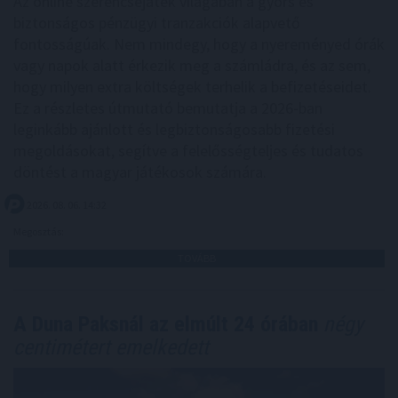
Az online szerencsejáték világában a gyors és
biztonságos pénzügyi tranzakciók alapvető
fontosságúak. Nem mindegy, hogy a nyereményed órák
vagy napok alatt érkezik meg a számládra, és az sem,
hogy milyen extra költségek terhelik a befizetéseidet.
Ez a részletes útmutató bemutatja a 2026-ban
leginkább ajánlott és legbiztonságosabb fizetési
megoldásokat, segítve a felelősségteljes és tudatos
döntést a magyar játékosok számára.
2026. 08. 06. 14:32
Megosztás:
TOVÁBB
A Duna Paksnál az elmúlt 24 órában
négy
centimétert emelkedett