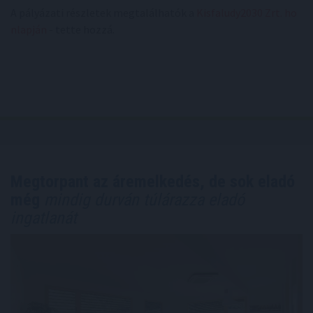
A pályázati részletek megtalálhatók a
Kisfaludy2030 Zrt. ho
nlapján
- tette hozzá.
Megtorpant az áremelkedés, de sok eladó
még
mindig durván túlárazza eladó
ingatlanát