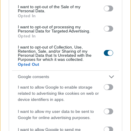
is kiszámítható termelési lehetőséget jelenthet a hazai
consent section.
I want to opt-out of the Sale of my
gazdálkodóknak. A Syngenta szerint a magyar ágazat
Personal Data.
Opted In
jövőjének kulcsa az öntözés fejlesztése, a szélsőséges
időjárást jól viselő fajták használata és a termelési
I want to opt-out of processing my
hatékonyság növelése lehet.
Personal Data for Targeted Advertising.
Opted In
2026. 08. 06. 20:00
I want to opt-out of Collection, Use,
Megosztás:
Retention, Sale, and/or Sharing of my
Personal Data that Is Unrelated with the
Purposes for which it was collected.
TOVÁBB
Opted Out
Google consents
A benzinkutaktól a boltok polcaiig: így
drágíthatja
meg a Hormuzi-szoros
I want to allow Google to enable storage
related to advertising like cookies on web or
konfliktusa a mindennapokat
device identifiers in apps.
I want to allow my user data to be sent to
Google for online advertising purposes.
I want to allow Google to send me