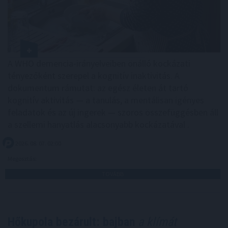
A WHO demencia-irányelveiben önálló kockázati
tényezőként szerepel a kognitív inaktivitás. A
dokumentum rámutat: az egész életen át tartó
kognitív aktivitás — a tanulás, a mentálisan igényes
feladatok és az új ingerek — szoros összefüggésben áll
a szellemi hanyatlás alacsonyabb kockázatával .
2026. 08. 07. 02:00
Megosztás:
TOVÁBB
Hőkupola bezárult: bajban
a klímát