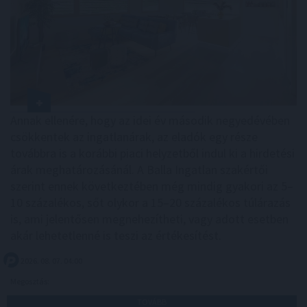
Annak ellenére, hogy az idei év második negyedévében
csökkentek az ingatlanárak, az eladók egy része
továbbra is a korábbi piaci helyzetből indul ki a hirdetési
árak meghatározásánál. A Balla Ingatlan szakértői
szerint ennek következtében még mindig gyakori az 5–
10 százalékos, sőt olykor a 15–20 százalékos túlárazás
is, ami jelentősen megnehezítheti, vagy adott esetben
akár lehetetlenné is teszi az értékesítést.
2026. 08. 07. 04:00
Megosztás:
TOVÁBB