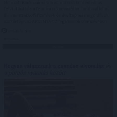
Nemzeti Bank számára a kamatcsökkentési ciklus
folytatását és a forintra is kedvezőtlen hatással lehet -
áll a nemzetközi fizetések és devizapiaci megoldások
szakértője, az AKCENTA CZ legfrissebb elemzésében.
2026. 08. 06. 17:00
Megosztás:
TOVÁBB
Hogyan válasszunk a csendes elvonulás
és
a pörgős nyaralás között