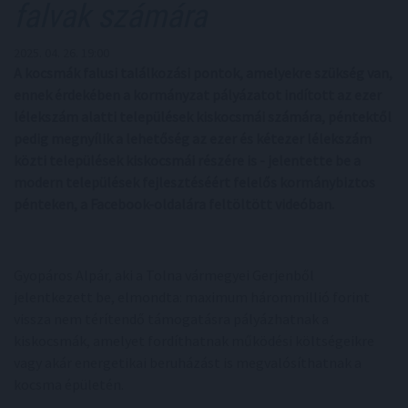
falvak számára
2025. 04. 26. 19:00
A kocsmák falusi találkozási pontok, amelyekre szükség van,
ennek érdekében a kormányzat pályázatot indított az ezer
lélekszám alatti települések kiskocsmái számára, péntektől
pedig megnyílik a lehetőség az ezer és kétezer lélekszám
közti települések kiskocsmái részére is - jelentette be a
modern települések fejlesztéséért felelős kormánybiztos
pénteken, a Facebook-oldalára feltöltött videóban.
Gyopáros Alpár, aki a Tolna vármegyei Gerjenből
jelentkezett be, elmondta: maximum hárommillió forint
vissza nem térítendő támogatásra pályázhatnak a
kiskocsmák, amelyet fordíthatnak működési költségeikre
vagy akár energetikai beruházást is megvalósíthatnak a
kocsma épületén.