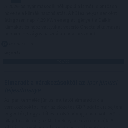
A 2026-os nyár második hőkupolája ismét jelentősen
növelte a klímák használatát. A hűtés helyszínenként
átlagosan napi 4,29 kWh energiát igényelt a Daikin
klímákat és hőszivattyúkat vezérlő Onecta alkalmazás
anonim, országos használati adatai szerint.
2026. 08. 07. 01:00
Megosztás:
TOVÁBB
Elmaradt a várakozásoktól az
ipar júniusi
teljesítménye
Az ipari termelés júniusi mutatói elmaradtak a
várakozásoktót, már az előzetes GDP-adatok is sejteni
engedték, hogy a fél év utolsó hónapja nem volt erős -
állapították meg az MTI-nek nyilatkozó elemzők. A
kilátások továbbra is bizonytalanok alapvetően a