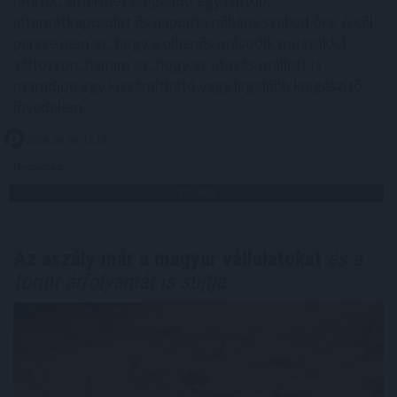
létezik, amelyhez elegendő egy laptop,
internetkapcsolat és naponta néhány szabad óra. A cél
persze nem az, hogy a pihenés második műszakká
változzon, hanem az, hogy az utazás mellett is
maradjon egy kiszámítható vagy legalább kiegészítő
jövedelem.
2026. 08. 06. 17:15
Megosztás:
TOVÁBB
Az aszály már a magyar vállalatokat
és a
forint árfolyamát is sújtja