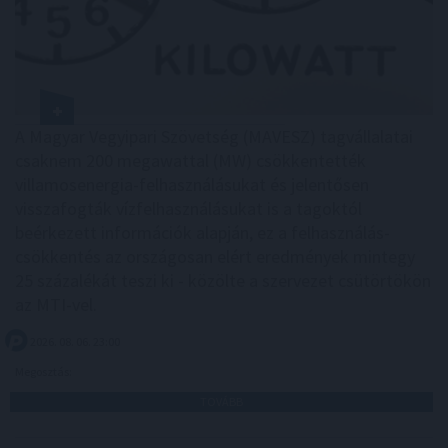
A Magyar Vegyipari Szövetség (MAVESZ) tagvállalatai
csaknem 200 megawattal (MW) csökkentették
villamosenergia-felhasználásukat és jelentősen
visszafogták vízfelhasználásukat is a tagoktól
beérkezett információk alapján, ez a felhasználás-
csökkentés az országosan elért eredmények mintegy
25 százalékát teszi ki - közölte a szervezet csütörtökön
az MTI-vel.
2026. 08. 06. 23:00
Megosztás:
TOVÁBB