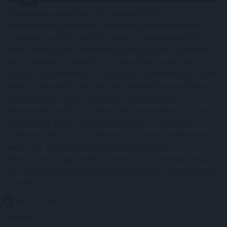
A kormány augusztus 1-jén módosította a
villamosenergia-ellátási válsághelyzet kezelésének
szabályait, ami jól mutatja, hogy az energiaellátást
érintő kockázatok kezelése egyre nagyobb figyelmet
kap szabályozói oldalról is. A rekordalacsony dunai
vízállás, a hőhullámok és az aszály egyértelművé teszik,
hogy a klímaváltozás már nem jövőbeli forgatókönyv:
kézzelfogható üzleti kockázat, amely a hazai
energiaellátástól a szabályozási környezeten át a napi
működésig egyre több területet érint. A vállalatok
számára ezért a fizikai klímakockázatok kezelése már
nem csak a szabályozói elvárásokat érintő
fenntarthatósági kérdés, hanem a működésbiztonság
és a versenyképesség alapvető feltétele – figyelmeztet
a KPMG.
2026. 08. 07. 03:00
Megosztás: