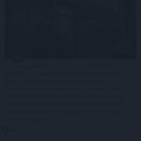
Egyre magasabb összegű egyszeri jóváírásokkal
próbálják magukhoz csábítani a bankot kereső vagy
éppen váltó vállalkozásokat a pénzintézetek. A
BiztosDöntés.hu elemzése szerint a céges ügyfelek
számlavezetéséért folyó harcban a leszorított vagy
akár nullás havi díjak és átutalási költségek is nagy
vonzerőt jelentenek. A versenybe már itt beszálltak a
fintech szolgáltatók.
2026. 08. 06. 15:00
Megosztás: