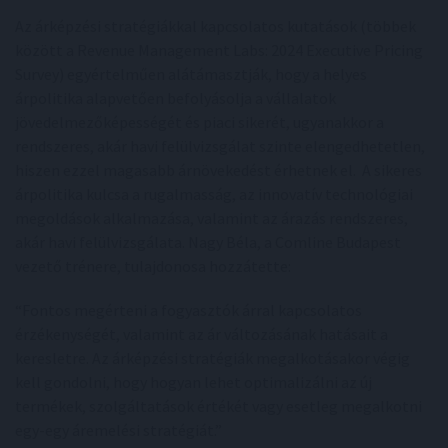
Az árképzési stratégiákkal kapcsolatos kutatások (többek
között a Revenue Management Labs: 2024 Executive Pricing
Survey) egyértelműen alátámasztják, hogy a helyes
árpolitika alapvetően befolyásolja a vállalatok
jövedelmezőképességét és piaci sikerét, ugyanakkor a
rendszeres, akár havi felülvizsgálat szinte elengedhetetlen,
hiszen ezzel magasabb árnövekedést érhetnek el. A sikeres
árpolitika kulcsa a rugalmasság, az innovatív technológiai
megoldások alkalmazása, valamint az árazás rendszeres,
akár havi felülvizsgálata. Nagy Béla, a Comline Budapest
vezető trénere, tulajdonosa hozzátette:
“Fontos megérteni a fogyasztók árral kapcsolatos
érzékenységét, valamint az ár változásának hatásait a
keresletre. Az árképzési stratégiák megalkotásakor végig
kell gondolni, hogy hogyan lehet optimalizálni az új
termékek, szolgáltatások értékét vagy esetleg megalkotni
egy-egy áremelési stratégiát.”