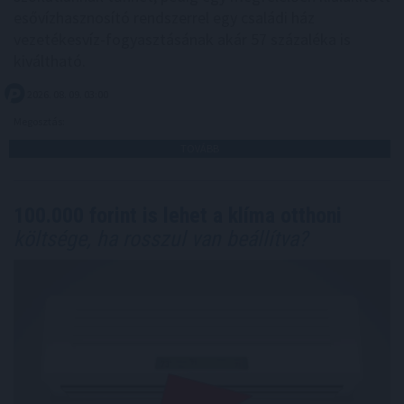
esővízhasznosító rendszerrel egy családi ház
vezetékesvíz-fogyasztásának akár 57 százaléka is
kiváltható.
2026. 08. 09. 03:00
Megosztás:
TOVÁBB
100.000 forint is lehet a klíma otthoni
költsége, ha rosszul van beállítva?