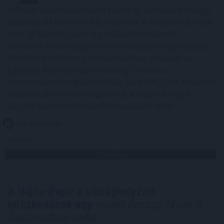
A Ripple látványosan előre készül az amerikai pénzügyi
szabályozás következő korszakára. A vállalat már több
mint 50 pénzforgalmi engedéllyel rendelkezik,
miközben technológiai infrastruktúrája is egyre jobban
illeszkedik azokhoz a szabványokhoz, amelyek az
Egyesült Államok nagy sebességű fizetési
rendszereiben meghatározóak. Ha a PACE Act tervezett
szabályozási kerete megvalósul, a Ripple az egyik
legjobb helyzetből induló kriptovállalat lehet.
2026. 08. 09. 15:00
Megosztás:
TOVÁBB
A Vajda-Papír a válsághelyzeti
intézkedések egy
részét hosszú távon is
hasznosítani tudja