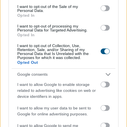
consent section.
TOVÁBB
I want to opt-out of the Sale of my
Personal Data.
Opted In
Keddig tartja fent az extrém hőség miatt
I want to opt-out of processing my
Personal Data for Targeted Advertising.
bevezetett intézkedéseit a Posta
Opted In
I want to opt-out of Collection, Use,
Retention, Sale, and/or Sharing of my
Personal Data that Is Unrelated with the
Purposes for which it was collected.
Opted Out
Google consents
I want to allow Google to enable storage
related to advertising like cookies on web or
device identifiers in apps.
I want to allow my user data to be sent to
Google for online advertising purposes.
A Magyar Posta keddig tartja fent az extrém hőség
I want to allow Google to send me