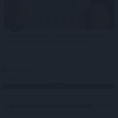
Egyetlen év különbség is komoly változást jelenthet
annak, aki már a nyugdíjba vonulását tervezi.
2026. 08. 09. 01:00
Megosztás:
TOVÁBB
A szellemi hanyatlás kockázatának
45%-a
befolyásolható a WHO szerint