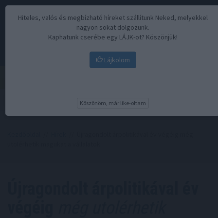
Hiteles, valós és megbízható híreket szállítunk Neked, melyekkel
nagyon sokat dolgozunk.
Kaphatunk cserébe egy LÁJK-ot? Köszönjük!
Lájkolom
Menü
Köszönöm, már like-oltam
Kezdőoldal
//
Hírek
// Újragondolt árpolitikával év végéig még
utolérhetik magukat a vállalatok
Újragondolt árpolitikával év
végéig
még utolérhetik