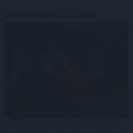
Esővizet tegyünk
a mosógépbe!
Esővízzel mosni vagy a WC-t öblíteni első hallásra
szokatlannak tűnhet, pedig egy megfelelően kialakított