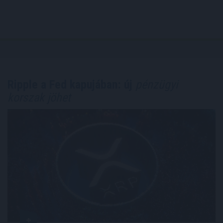
Ripple a Fed kapujában: új
pénzügyi
korszak jöhet