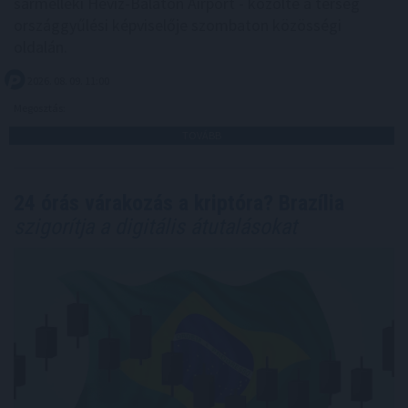
sármelléki Hévíz-Balaton Airport - közölte a térség
országgyűlési képviselője szombaton közösségi
oldalán.
2026. 08. 09. 11:00
Megosztás:
TOVÁBB
24 órás várakozás a kriptóra? Brazília
szigorítja a digitális átutalásokat