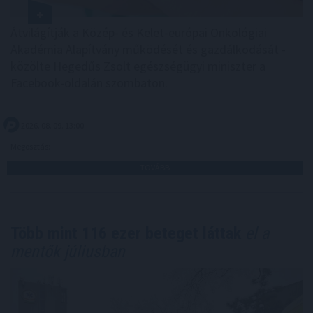
Átvilágítják a Közép- és Kelet-európai Onkológiai
Akadémia Alapítvány működését és gazdálkodását -
közölte Hegedűs Zsolt egészségügyi miniszter a
Facebook-oldalán szombaton.
2026. 08. 09. 13:00
Megosztás:
TOVÁBB
Több mint 116 ezer beteget láttak
el a
mentők júliusban