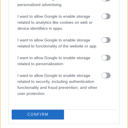
personalized advertising.
miatt ideiglenesen elrendelt intézkedéseit - közölte a
társaság a honlapján szombaton.
I want to allow Google to enable storage
related to analytics like cookies on web or
device identifiers in apps.
2026. 08. 09. 08:00
I want to allow Google to enable storage
Megosztás:
related to functionality of the website or app.
TOVÁBB
I want to allow Google to enable storage
related to personalization.
185 tonna hal pusztult
el Rétimajorban
I want to allow Google to enable storage
related to security, including authentication
functionality and fraud prevention, and other
user protection.
CONFIRM