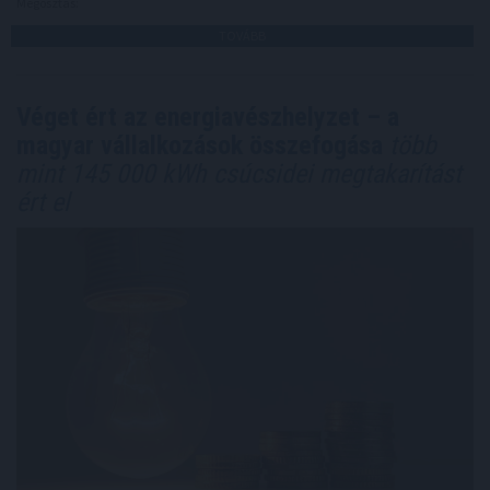
Megosztás:
TOVÁBB
Véget ért az energiavészhelyzet – a
magyar vállalkozások összefogása
több
mint 145 000 kWh csúcsidei megtakarítást
ért el