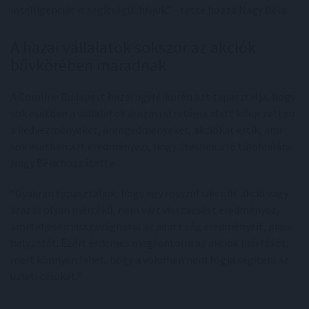
intelligenciát is segítségül hívjuk.” - tette hozzá Nagy Béla.
A hazai vállalatok sokszor az akciók
bűvkörében maradnak
A Comline Budapest hazai ügyfélkörén azt tapasztalja, hogy
sok esetben a vállalatok árazási stratégia alatt kifejezetten
a kedvezményeket, árengedményeket, akciókat értik, ami
sok esetben azt eredményezi, hogy átesnek a ló túloldalára.
Nagy Béla hozzátette:
“Gyakran tapasztaljuk, hogy egy rosszul sikerült akció vagy
árazás olyan mértékű, nem várt visszaesést eredményez,
ami teljesen visszavághatja az adott cég eredményeit, piaci
helyzetét. Ezért érdemes megfontolni az akciók mértékét,
mert könnyen lehet, hogy a volumen nem fogja segíteni az
üzleti célokat.”