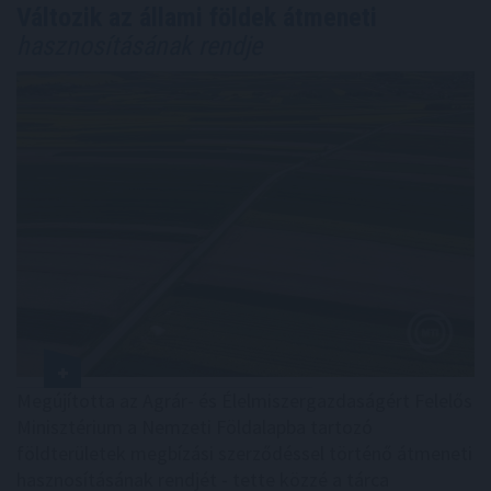
Változik az állami földek átmeneti
hasznosításának rendje
Megújította az Agrár- és Élelmiszergazdaságért Felelős
Minisztérium a Nemzeti Földalapba tartozó
földterületek megbízási szerződéssel történő átmeneti
hasznosításának rendjét - tette közzé a tárca