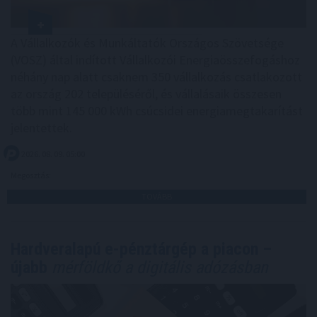
A Vállalkozók és Munkáltatók Országos Szövetsége
(VOSZ) által indított Vállalkozói Energiaösszefogáshoz
néhány nap alatt csaknem 350 vállalkozás csatlakozott
az ország 202 településéről, és vállalásaik összesen
több mint 145 000 kWh csúcsidei energiamegtakarítást
jelentettek.
2026. 08. 09. 05:00
Megosztás:
TOVÁBB
Hardveralapú e-pénztárgép a piacon –
újabb
mérföldkő a digitális adózásban