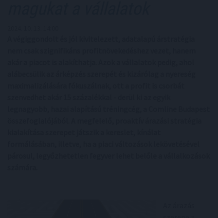
magukat a vállalatok
2024. 10. 13. 14:00
A végiggondolt és jól kivitelezett, adatalapú árstratégia
nem csak szignifikáns profitnövekedéshez vezet, hanem
akár a piacot is alakíthatja. Azok a vállalatok pedig, ahol
alábecsülik az árképzés szerepét és kizárólag a nyereség
maximalizálására fókuszálnak, ott a profit is csorbát
szenvedhet akár 15 százalékkal - derül ki az egyik
legnagyobb, hazai alapítású tréningcég, a Comline Budapest
összefoglalójából. A megfelelő, proaktív árazási stratégia
kialakítása szerepet játszik a kereslet, kínálat
formálásában, illetve, ha a piaci változások lekövetésével
párosul, legyőzhetetlen fegyver lehet belőle a vállalkozások
számára.
Az árazás
szerepe a