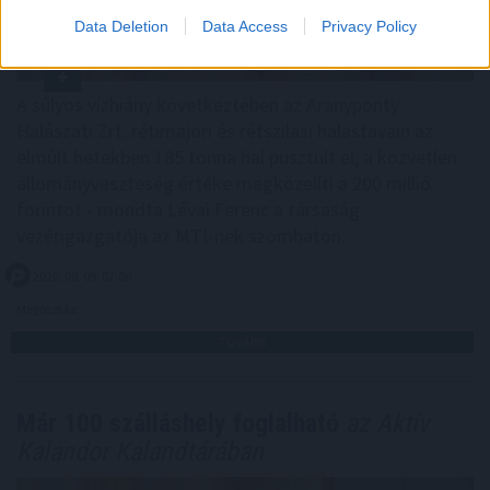
Data Deletion
Data Access
Privacy Policy
A súlyos vízhiány következtében az Aranyponty
Halászati Zrt. rétimajori és rétszilasi halastavain az
elmúlt hetekben 185 tonna hal pusztult el, a közvetlen
állományveszteség értéke megközelíti a 200 millió
forintot - mondta Lévai Ferenc a társaság
vezérigazgatója az MTI-nek szombaton.
2026. 08. 09. 07:00
Megosztás:
TOVÁBB
Már 100 szálláshely foglalható
az Aktív
Kalandor Kalandtárában