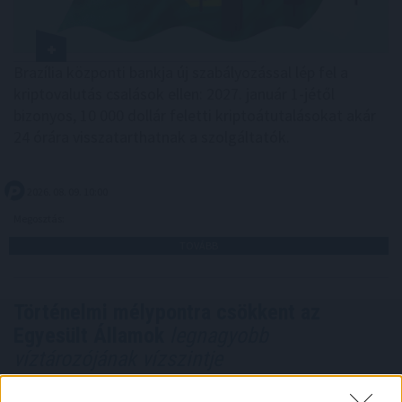
Brazília központi bankja új szabályozással lép fel a
kriptovalutás csalások ellen: 2027. január 1-jétől
bizonyos, 10 000 dollár feletti kriptoátutalásokat akár
24 órára visszatarthatnak a szolgáltatók.
2026. 08. 09. 10:00
Megosztás:
TOVÁBB
Történelmi mélypontra csökkent az
Egyesült Államok
legnagyobb
víztározójának vízszintje