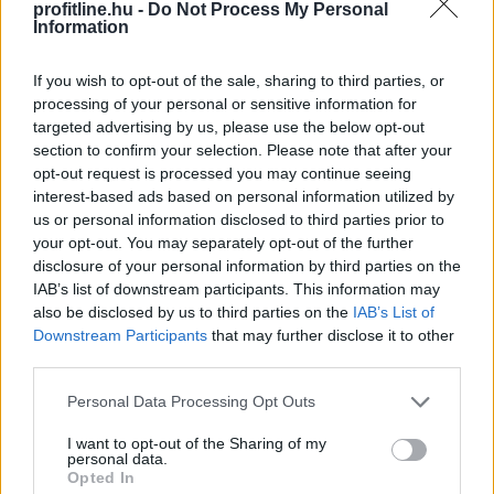
profitline.hu -
Do Not Process My Personal
Information
If you wish to opt-out of the sale, sharing to third parties, or
processing of your personal or sensitive information for
targeted advertising by us, please use the below opt-out
section to confirm your selection. Please note that after your
opt-out request is processed you may continue seeing
interest-based ads based on personal information utilized by
us or personal information disclosed to third parties prior to
your opt-out. You may separately opt-out of the further
disclosure of your personal information by third parties on the
IAB’s list of downstream participants. This information may
Történelmi mélypontra csökkent a Lake Mead, az
also be disclosed by us to third parties on the
IAB’s List of
Egyesült Államok legnagyobb víztározójának vízszintje
Downstream Participants
that may further disclose it to other
szombaton – derül ki a vízügyi hatóságok adataiból.
third parties.
Please note that this website/app uses one or more Google
Personal Data Processing Opt Outs
services and may gather and store information including but
not limited to your visit or usage behaviour. You may click to
I want to opt-out of the Sharing of my
2026. 08. 09. 09:00
personal data.
grant or deny consent to Google and its third-party tags to
Opted In
Megosztás:
use your data for below specified purposes in below Google