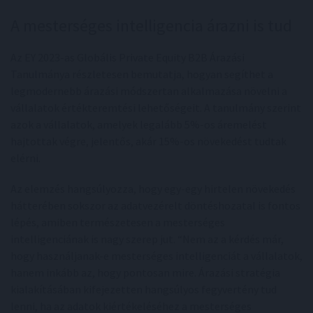
A mesterséges intelligencia árazni is tud
Az EY 2023-as Globális Private Equity B2B Árazási
Tanulmánya részletesen bemutatja, hogyan segíthet a
legmodernebb árazási módszertan alkalmazása növelni a
vállalatok értékteremtési lehetőségeit. A tanulmány szerint
azok a vállalatok, amelyek legalább 5%-os áremelést
hajtottak végre, jelentős, akár 15%-os növekedést tudtak
elérni.
Az elemzés hangsúlyozza, hogy egy-egy hirtelen növekedés
hátterében sokszor az adatvezérelt döntéshozatal is fontos
lépés, amiben természetesen a mesterséges
intelligenciának is nagy szerep jut. “Nem az a kérdés már,
hogy használjanak-e mesterséges intelligenciát a vállalatok,
hanem inkább az, hogy pontosan mire. Árazási stratégia
kialakításában kifejezetten hangsúlyos fegyvertény tud
lenni, ha az adatok kiértékeléséhez a mesterséges