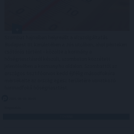
Szombat hajnalban helyreállt a vízszolgáltatás
Budapest III. kerületében a Jós utcában, ahol pénteken
csőtörés történt - közölte a kormány a
hőségriasztásról készült, szombaton közzétett
jelentésében a kormany.hu oldalon. Szombattól az
országos tisztifőorvos kedd éjfélig másodfokúra
mérsékelte az ország egész területére vonatkozó
harmadfokú hőségriasztást.
2026. 08. 09. 00:05
Megosztás:
TOVÁBB