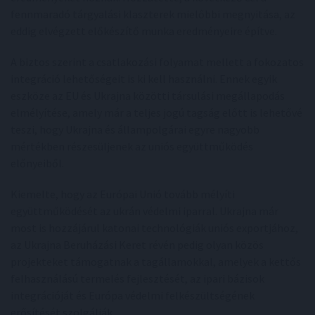
fennmaradó tárgyalási klaszterek mielőbbi megnyitása, az
eddig elvégzett előkészítő munka eredményeire építve.
A biztos szerint a csatlakozási folyamat mellett a fokozatos
integráció lehetőségeit is ki kell használni. Ennek egyik
eszköze az EU és Ukrajna közötti társulási megállapodás
elmélyítése, amely már a teljes jogú tagság előtt is lehetővé
teszi, hogy Ukrajna és állampolgárai egyre nagyobb
mértékben részesüljenek az uniós együttműködés
előnyeiből.
Kiemelte, hogy az Európai Unió tovább mélyíti
együttműködését az ukrán védelmi iparral. Ukrajna már
most is hozzájárul katonai technológiák uniós exportjához,
az Ukrajna Beruházási Keret révén pedig olyan közös
projekteket támogatnak a tagállamokkal, amelyek a kettős
felhasználású termelés fejlesztését, az ipari bázisok
integrációját és Európa védelmi felkészültségének
erősítését szolgálják.