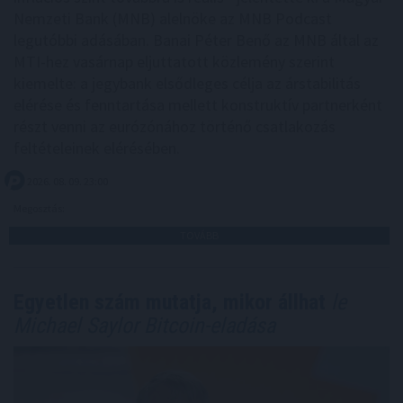
Nemzeti Bank (MNB) alelnöke az MNB Podcast
legutóbbi adásában. Banai Péter Benő az MNB által az
MTI-hez vasárnap eljuttatott közlemény szerint
kiemelte: a jegybank elsődleges célja az árstabilitás
elérése és fenntartása mellett konstruktív partnerként
részt venni az eurózónához történő csatlakozás
feltételeinek elérésében.
2026. 08. 09. 23:00
Megosztás:
TOVÁBB
Egyetlen szám mutatja, mikor állhat
le
Michael Saylor Bitcoin-eladása