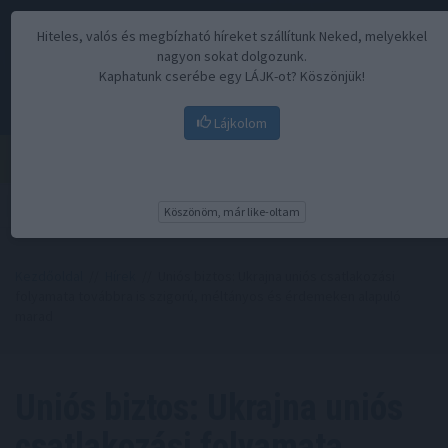
Hiteles, valós és megbízható híreket szállítunk Neked, melyekkel
nagyon sokat dolgozunk.
Kaphatunk cserébe egy LÁJK-ot? Köszönjük!
Lájkolom
Menü
Köszönöm, már like-oltam
Kezdőoldal
//
Hírek
// Uniós biztos: Ukrajna uniós csatlakozási
folyamata továbbra is szigorú, méltányos és érdemeken alapuló
marad
Uniós biztos: Ukrajna uniós
csatlakozási folyamata