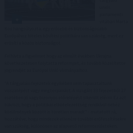
tárgyaló
uniós
parlamenti
vitában Marta
Kos hangsúlyozta: egy erősebb és biztonságosabb
Európához hiteles bővítési politikára van szükség, mert ez
erősíti a közös biztonságot
Felhívta a figyelmet hogy az elmúlt években Ukrajna
következetesen folytatta reformjait, és tovább közelítette
jogrendjét az Európai Unió vívmányaihoz.
"A tárgyalási fejezetek egyikében sem tapasztaltunk
visszalépést vagy megtorpanást. A vizsgált 33 fejezetből 27
esetében jó vagy bizonyos előrelépést sikerült elérni. Ez azt
tükrözi, hogy a politikai elkötelezettség rendkívül nehéz
körülmények között is töretlen maradt" - mutatott rá,
hozzátéve, hogy mindezek ellenére további erőfeszítésekre
van szükség, különösen az alapvető reformterületeken.