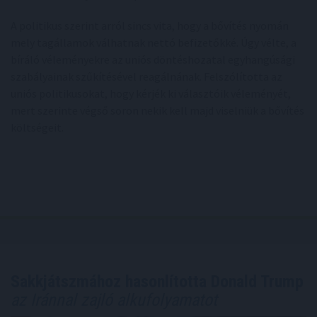
A politikus szerint arról sincs vita, hogy a bővítés nyomán
mely tagállamok válhatnak nettó befizetőkké. Úgy vélte, a
bíráló véleményekre az uniós döntéshozatal egyhangúsági
szabályainak szűkítésével reagálnának. Felszólította az
uniós politikusokat, hogy kérjék ki választóik véleményét,
mert szerinte végső soron nekik kell majd viselniük a bővítés
költségeit.
Sakkjátszmához hasonlította Donald Trump
az Iránnal zajló alkufolyamatot