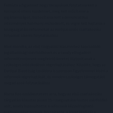
Felhívta a figyelmet hogy Ukrajnának folytatnia kell a
korrupció elleni küzdelmet, meg kell erősítenie a
jogállamiságot, biztosítania kell a demokratikus
intézmények hatékony működését, és végre kell hajtania a
közigazgatási reformokat az európai uniós csatlakozási
folyamat sikeres folytatásához
Mint mondta, az első tárgyalási klaszterhez kapcsolódó
jogállamisági mérföldkövek és a tavaly elfogadott
reformütemtervek megfelelő keretet biztosítanak a
szükséges intézkedések végrehajtásához. Közölte, hogy az
Európai Bizottság továbbra is szorosan figyelemmel kíséri a
reformok végrehajtását, és minden szükséges támogatást
megad azok folytatásához.
Marta Kos emlékeztetett arra, hogy az első csatlakozási
tárgyalási klaszter június 15-i megnyitása fontos mérföldkő
volt, amely bizonyította: a reformok kézzelfogható
eredményeket hoznak. Hozzátette, a következő cél a