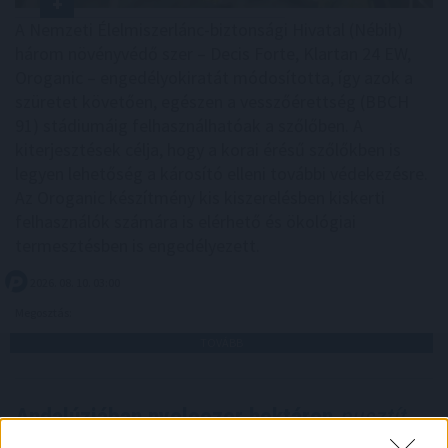
A Nemzeti Élelmiszerlánc-biztonsági Hivatal (Nébih)
három növényvédő szer – Decis Forte, Klartan 24 EW,
Oroganic – engedélyokiratát módosította, így azok a
szüretet követően, egészen a vesszőérettség (BBCH
91) stádiumáig felhasználhatóak a szőlőben. A
kiterjesztések célja, hogy a korai érésű szőlőkben is
legyen lehetőség a károsító elleni további védekezésre.
Az Oroganic készítmény kis kiszerelésben kiskerti
felhasználók számára is elérhető és ökológiai
termesztésben is engedélyezett.
2026. 08. 10. 03:00
Megosztás:
TOVÁBB
Andalúziában nyolcezer hektáron
pusztít
erdőtűz