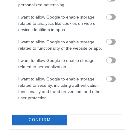
personalized advertising.
I want to allow Google to enable storage
Lehetséges egyetlen, megkérdőjelezhetetlen listába
related to analytics like cookies on web or
rendezni a filmtörténet legnagyszerűbb alkotásait?
device identifiers in apps.
Aligha, hiszen egy film értékét nemcsak a rendezés
I want to allow Google to enable storage
vagy a színészi játék határozza meg, hanem az is,
related to functionality of the website or app.
milyen hatást gyakorol a nézőre. Az alábbi rangsor
ezért szükségszerűen szubjektív, összeállításánál
I want to allow Google to enable storage
azonban figyelembe vettük a filmek művészi
related to personalization.
jelentőségét, kulturális hatását, időtállóságát, valamint
a kritikusok és a közönség véleményét.
I want to allow Google to enable storage
related to security, including authentication
2026. 08. 10. 01:00
functionality and fraud prevention, and other
user protection.
Megosztás:
TOVÁBB
CONFIRM
MNB-alelnök: az euróbevezetés