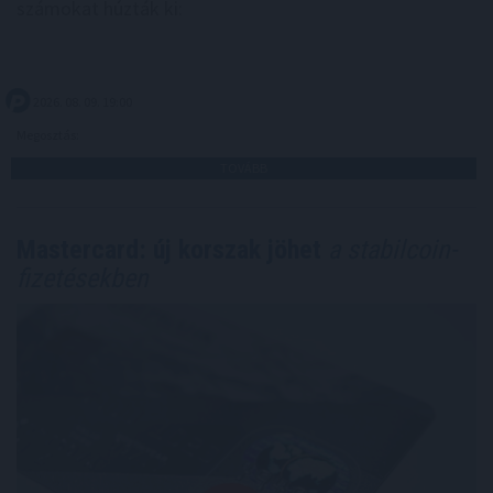
számokat húzták ki:
2026. 08. 09. 19:00
Megosztás:
TOVÁBB
Mastercard: új korszak jöhet
a stabilcoin-
fizetésekben