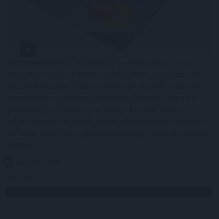
A Mastercard és a Borderless új pilotprogramja azt
vizsgálja, hogyan lehetne egyszerűbbé, gyorsabbá és
biztonságosabbá tenni a határokon átnyúló stabilcoin-
fizetéseket. A kísérlet középpontjában nem maga a
pénzmozgás, hanem az a bizalmi és megfelelési
infrastruktúra áll, amely nélkül a blokkláncos fizetések
nehezen válhatnak a globális pénzügyi rendszer szerves
részévé.
2026. 08. 09. 18:00
Megosztás:
TOVÁBB