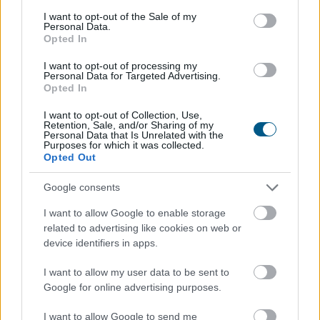
2026. 08. 10. 02:00
consent section.
I want to opt-out of the Sale of my
Megosztás:
Personal Data.
Opted In
TOVÁBB
I want to opt-out of processing my
Personal Data for Targeted Advertising.
Opted In
A világ 10 legjobb filmje, ami valaha
készült - hányat láttál?
I want to opt-out of Collection, Use,
Retention, Sale, and/or Sharing of my
Personal Data that Is Unrelated with the
Purposes for which it was collected.
Opted Out
Google consents
I want to allow Google to enable storage
related to advertising like cookies on web or
device identifiers in apps.
I want to allow my user data to be sent to
Google for online advertising purposes.
I want to allow Google to send me