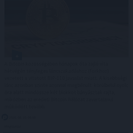
A Bitcoin közösségében hónapok óta zajló vita
hétvégén tényleges láncszakadáshoz (forkhoz)
vezetett a vitatott BIP-110 javaslat miatt. A kisebbségi
lánc azonban szinte azonnal megbénult: körülbelül nyolc
óra alatt mindössze két blokkot bányásztak rajta,
miközben az eredeti Bitcoin-hálózat zavartalanul
működött tovább.
2026. 08. 10. 04:00
Megosztás: