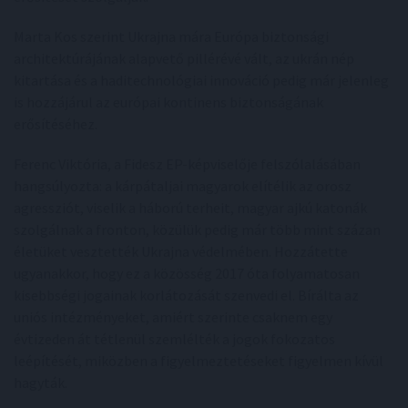
Marta Kos szerint Ukrajna mára Európa biztonsági
architektúrájának alapvető pillérévé vált, az ukrán nép
kitartása és a haditechnológiai innováció pedig már jelenleg
is hozzájárul az európai kontinens biztonságának
erősítéséhez.
Ferenc Viktória, a Fidesz EP-képviselője felszólalásában
hangsúlyozta: a kárpátaljai magyarok elítélik az orosz
agressziót, viselik a háború terheit, magyar ajkú katonák
szolgálnak a fronton, közülük pedig már több mint százan
életüket vesztették Ukrajna védelmében. Hozzátette
ugyanakkor, hogy ez a közösség 2017 óta folyamatosan
kisebbségi jogainak korlátozását szenvedi el. Bírálta az
uniós intézményeket, amiért szerinte csaknem egy
évtizeden át tétlenül szemlélték a jogok fokozatos
leépítését, miközben a figyelmeztetéseket figyelmen kívül
hagyták.