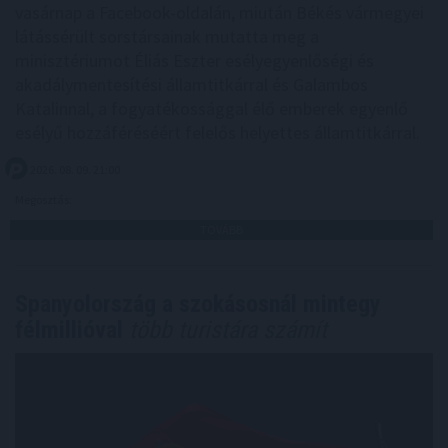
vasárnap a Facebook-oldalán, miután Békés vármegyei
látássérült sorstársainak mutatta meg a
minisztériumot Éliás Eszter esélyegyenlőségi és
akadálymentesítési államtitkárral és Galambos
Katalinnal, a fogyatékossággal élő emberek egyenlő
esélyű hozzáféréséért felelős helyettes államtitkárral.
2026. 08. 09. 21:00
Megosztás:
TOVÁBB
Spanyolország a szokásosnál mintegy
félmillióval
több turistára számít