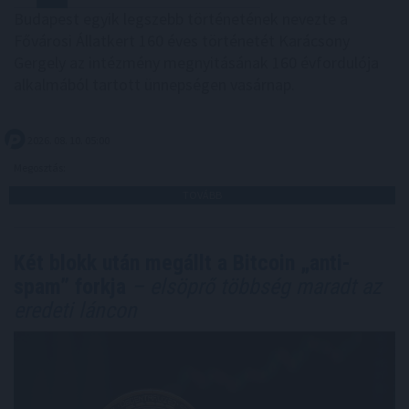
Budapest egyik legszebb történetének nevezte a
Fővárosi Állatkert 160 éves történetét Karácsony
Gergely az intézmény megnyitásának 160 évfordulója
alkalmából tartott ünnepségen vasárnap.
2026. 08. 10. 05:00
Megosztás:
TOVÁBB
Két blokk után megállt a Bitcoin „anti-
spam” forkja
– elsöprő többség maradt az
eredeti láncon