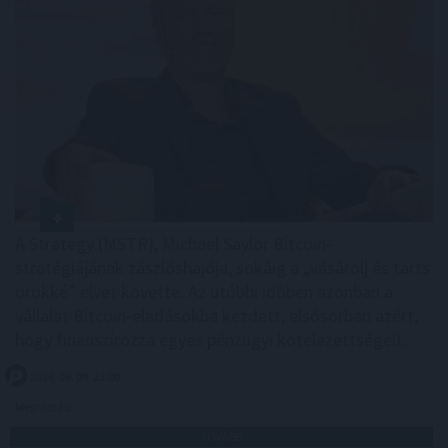
A Strategy (MSTR), Michael Saylor Bitcoin-
stratégiájának zászlóshajója, sokáig a „vásárolj és tarts
örökké” elvet követte. Az utóbbi időben azonban a
vállalat Bitcoin-eladásokba kezdett, elsősorban azért,
hogy finanszírozza egyes pénzügyi kötelezettségeit.
2026. 08. 09. 22:00
Megosztás:
TOVÁBB