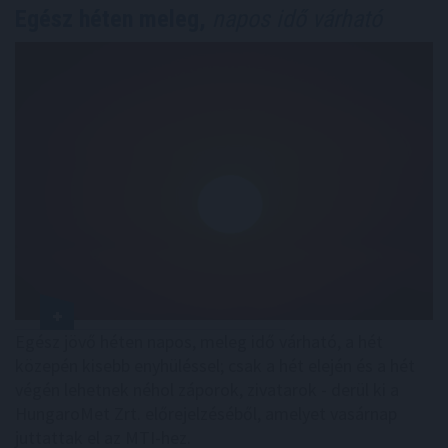
Egész héten meleg,
napos idő várható
Egész jövő héten napos, meleg idő várható, a hét
közepén kisebb enyhüléssel; csak a hét elején és a hét
végén lehetnek néhol záporok, zivatarok - derül ki a
HungaroMet Zrt. előrejelzéséből, amelyet vasárnap
juttattak el az MTI-hez.