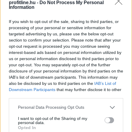
profitline.hu -
Do Not Process My Personal
Information
If you wish to opt-out of the sale, sharing to third parties, or
processing of your personal or sensitive information for
targeted advertising by us, please use the below opt-out
section to confirm your selection. Please note that after your
opt-out request is processed you may continue seeing
interest-based ads based on personal information utilized by
us or personal information disclosed to third parties prior to
your opt-out. You may separately opt-out of the further
disclosure of your personal information by third parties on the
IAB’s list of downstream participants. This information may
also be disclosed by us to third parties on the
IAB’s List of
Downstream Participants
that may further disclose it to other
Az andalúziai Niebla város közelében nyolcezer
third parties.
hektáron pusztít erdőtűz, emiatt hat településről 500
Please note that this website/app uses one or more Google
embert evakuáltak elővigyázatosságból - közölte
Personal Data Processing Opt Outs
services and may gather and store information including but
Antonio Sanz, a tartomány vészhelyzet-kezelési
not limited to your visit or usage behaviour. You may click to
I want to opt-out of the Sharing of my
tanácsosa vasárnap.
personal data.
grant or deny consent to Google and its third-party tags to
Opted In
use your data for below specified purposes in below Google