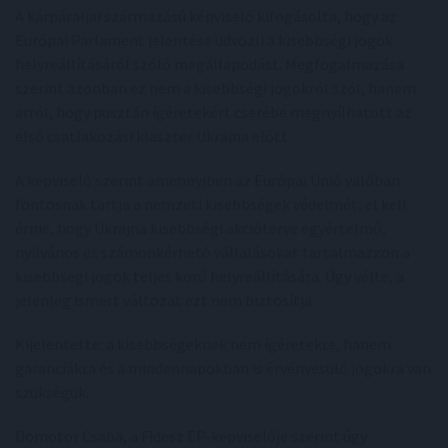
A kárpáraljai származású képviselő kifogásolta, hogy az
Európai Parlament jelentése üdvözli a kisebbségi jogok
helyreállításáról szóló megállapodást. Megfogalmazása
szerint azonban ez nem a kisebbségi jogokról szól, hanem
arról, hogy pusztán ígéretekért cserébe megnyílhatott az
első csatlakozási klaszter Ukrajna előtt.
A képviselő szerint amennyiben az Európai Unió valóban
fontosnak tartja a nemzeti kisebbségek védelmét, el kell
érnie, hogy Ukrajna kisebbségi akcióterve egyértelmű,
nyilvános és számonkérhető vállalásokat tartalmazzon a
kisebbségi jogok teljes körű helyreállítására. Úgy vélte, a
jelenleg ismert változat ezt nem biztosítja.
Kijelentette: a kisebbségeknek nem ígéretekre, hanem
garanciákra és a mindennapokban is érvényesülő jogokra van
szükségük.
Dömötör Csaba, a Fidesz EP-képviselője szerint úgy