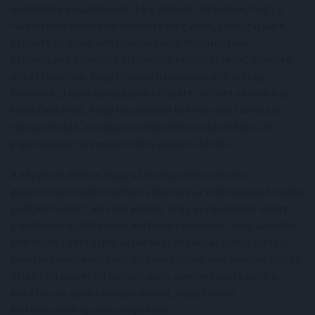
kezdődnek a csatlakozási tárgyalások Ukrajnával, hogy a
választókat senki sem kérdezte meg arról, támogatják-e.
Szerinte az uniós intézmények nem foglalkoznak
kellőképpen azokkal a biztonsági kockázatokkal, amelyek
abból fakadnak, hogy Ukrajna háborúban álló ország.
Kiemelte, a kisebbségi jogok helyzete mellett az sem kap
kellő figyelmet, hogy Ukrajnában hét éve nem tartottak
választásokat, ami ugyan a háború következménye, de
jogállamisági szempontból is jelentős kérdés.
A képviselő bírálta, hogy az Európai Unió szerinte
geopolitikai megközelítést alkalmaz az érdemalapú bővítési
politika helyett, ami azt jelenti, hogy az egyébként elvárt
jogállamisági feltételek háttérbe szorulnak. Hangsúlyozta:
érdemi vita nem zajlik az ukrán csatlakozás költségvetési
következményeiről sem. Állítása szerint már megkezdődtek
olyan költségvetési átalakítások, amelyek csökkentik a
kohéziós és agrártámogatásokat, hogy forrást
biztosítsanak új uniós alapoknak.