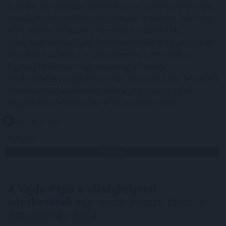
A Ripple látványosan előre készül az amerikai pénzügyi
szabályozás következő korszakára. A vállalat már több
mint 50 pénzforgalmi engedéllyel rendelkezik,
miközben technológiai infrastruktúrája is egyre jobban
illeszkedik azokhoz a szabványokhoz, amelyek az
Egyesült Államok nagy sebességű fizetési
rendszereiben meghatározóak. Ha a PACE Act tervezett
szabályozási kerete megvalósul, a Ripple az egyik
legjobb helyzetből induló kriptovállalat lehet.
2026. 08. 09. 15:00
Megosztás:
TOVÁBB
A Vajda-Papír a válsághelyzeti
intézkedések egy
részét hosszú távon is
hasznosítani tudja