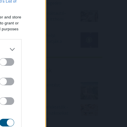
B’s List of
terápia kialakítására Szegeden
Negyedével nőtt a használtautó-
er and store
import, csökkenőben az itthoni
to grant or
árak
ed purposes
Az IMF figyelmeztet: a helyi
stabilcoinok felgyorsíthatják a
dollárosodást
Friss elemzéseink
Fokozatos kamatcsökkentést
támogatnak az amerikai
jegybankárok
Örülhetnek a Richter befektetők -
piaci konszenzus feletti számokat
közölt a tőzsdei vállalat