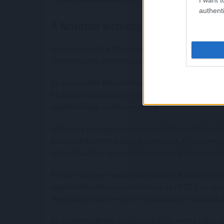
authenti
A Nomura köti össze a kriptót a b
A tervek szerint a Nomura felelne a japán ügyfele
teljesítéséért, valamint az új platform és a meglé
Ez a szerepkör kulcsfontosságú lehet, mivel a vá
blokklánc-tranzakció. A szolgáltatásnak illeszkedn
megfelelőségi rendszereihez is.
A Nomura pénzügyi piaci tapasztalata segítheti a 
eszközök közötti átjárás kialakítását. A Circle ek
kibocsátásához kapcsolódó technológiát és a digit
A Circle már jelen van a japán piacon. A vállalat he
együttműködve teszi elérhetővé az USDC-t az orsz
meglévő jelenlétre építve nyithatna új felhasználás
Az együttműködés középpontjában nem a lakossági