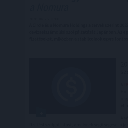
a Nomura
2026. 06. 26. 10:00
A Circle és a Nomura Holdings a tervek szerint 202
devizaelszámolási szolgáltatását Japánban. Az e
fizetéseket, miközben a stabilcoinok egyre fonto
20
sz
A
U
Hol
meg
eli
A v
fizetési szolgáltatást, amelynek segítségével a j