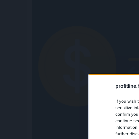
profitline
If you wish 
sensitive in
confirm you
continue se
information 
further disc