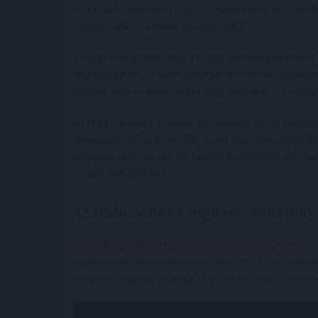
dollár árfolyamához kötött stablecoin ezt követő
lebonyolítására lenne használható.
A megoldás elsősorban a hagyományos banki átutal
átutalások teljesítése gyakran két-három munkana
bankot, eltérő időzónákat vagy különböző országok
A stabilcoinokon alapuló elszámolás ezzel szemb
blokklánc-infrastruktúrán keresztül működhet. Ez
mozgassák a pénzeszközeiket, és rövidebb idő alat
kötelezettségeiket.
Az USDC lehet a digitális dollárhíd
Az USDC egy amerikai dollárhoz kötött stabilcoin
egydolláros árfolyamot tartson fenn. A Circle álta
stablecoinja, piaci kapitalizációja az ismertetett a