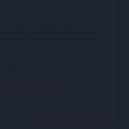
7-ben indíthatja el USDC-alapú vállalati
gyüttműködés gyorsabbá teheti a határokon átnyúló
sabb szerepet kapnak a japán pénzügyi rendszerben.
27-ben indulhat az USDC-alapú
olgáltatás
SDC stablecoint kibocsátó Circle
és a japán Nomura
dings befektetési bank sajtóértesülések szerint
állapodott egy új digitáliseszköz-elszámolási üzletág
ndításáról Japánban.
állalatok akár már 2027-ben bevezethetik azt a vállalati
apán cégek jent
válthatnának USD Coinra, vagyis USDC-re
. A