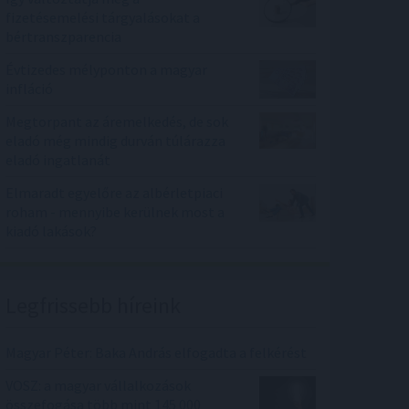
fizetésemelési tárgyalásokat a
bértranszparencia
Évtizedes mélyponton a magyar
infláció
Megtorpant az áremelkedés, de sok
eladó még mindig durván túlárazza
eladó ingatlanát
Elmaradt egyelőre az albérletpiaci
roham - mennyibe kerülnek most a
kiadó lakások?
Legfrissebb híreink
Magyar Péter: Baka András elfogadta a felkérést
VOSZ: a magyar vállalkozások
összefogása több mint 145 000