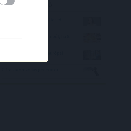
Kalkulátor ajánló
Hányat pislogtál eddig életed
során?
Hányast kapnál irodalomból, ha 8.
osztályos lennél?
Kitalálod, hogy melyik európai
városban jártunk?
Cifra káromkodás generátor