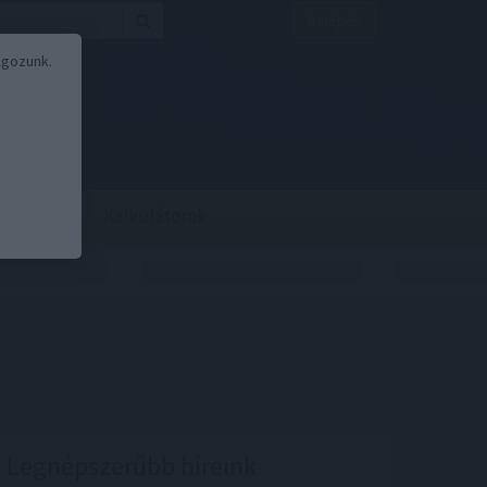
Belépés
lgozunk.
BOR
BIRS
Kalkulátorok
Legnépszerűbb híreink