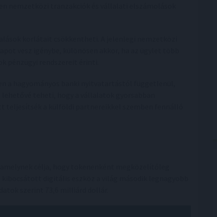
en nemzetközi tranzakciók és vállalati elszámolások
ások korlátait csökkentheti. A jelenlegi nemzetközi
pot vesz igénybe, különösen akkor, ha az ügylet több
 pénzügyi rendszereit érinti.
en a hagyományos banki nyitvatartástól függetlenül,
 lehetővé teheti, hogy a vállalatok gyorsabban
t teljesítsék a külföldi partnereikkel szemben fennálló
, amelynek célja, hogy tokenenként megközelítőleg
l kibocsátott digitális eszköz a világ második legnagyobb
datok szerint 73,6 milliárd dollár.