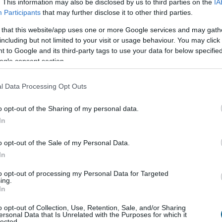
. This information may also be disclosed by us to third parties on the
IA
Participants
that may further disclose it to other third parties.
rtékét jellemzően egy hagyományos pénznemhez, például
 that this website/app uses one or more Google services and may gath
Bár blokkláncon továbbíthatók, árfolyamuk elméletileg
including but not limited to your visit or usage behaviour. You may click 
ré vagy más, szabadon kereskedett kriptovalutáké.
 to Google and its third-party tags to use your data for below specifi
ogle consent section.
fajta digitális elszámolási hídként
működhetne. Egy
lecoint egy külföldi beszállítónak, leányvállalatnak vagy
l Data Processing Opt Outs
tán megtarthatná az USDC-t, vagy a helyi pénzügyi
énznemre válthatná azt.
o opt-out of the Sharing of my personal data.
In
es egészében a hagyományos bankrendszert. Inkább egy
r működő banki és vállalati pénzügyi rendszerek mellett.
o opt-out of the Sale of my Personal Data.
In
ológián múlik. A megfelelő letétkezelési megoldások, a
to opt-out of processing my Personal Data for Targeted
tok és a szabályozói megfelelés ugyancsak
ing.
In
o opt-out of Collection, Use, Retention, Sale, and/or Sharing
apiac a cél
ersonal Data that Is Unrelated with the Purposes for which it
lected.