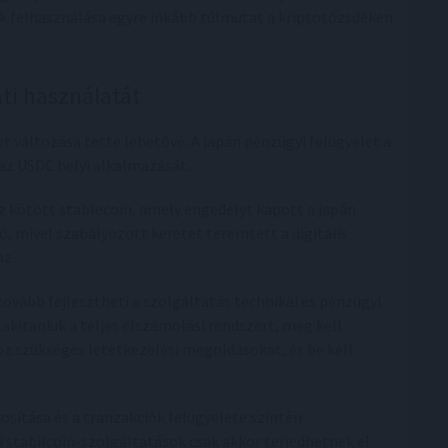
ok felhasználása egyre inkább túlmutat a kriptotőzsdéken
ti használatát
et változása tette lehetővé. A japán pénzügyi felügyelet a
az USDC helyi alkalmazását.
oz kötött stablecoin, amely engedélyt kapott a japán
ő, mivel szabályozott keretet teremtett a digitális
oz.
 tovább fejlesztheti a szolgáltatás technikai és pénzügyi
lakítaniuk a teljes elszámolási rendszert, meg kell
z szükséges letétkezelési megoldásokat, és be kell
osítása és a tranzakciók felügyelete szintén
i stabilcoin-szolgáltatások csak akkor terjedhetnek el