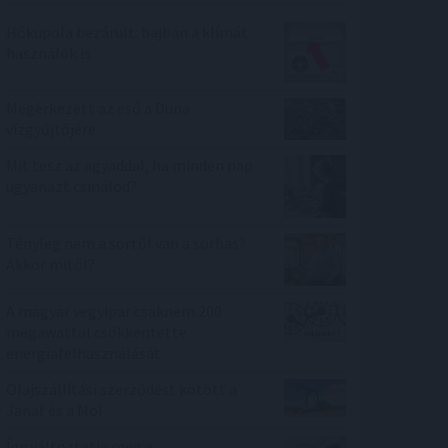
Hőkupola bezárult: bajban a klímát
használók is
Megérkezett az eső a Duna
vízgyűjtőjére
Mit tesz az agyaddal, ha minden nap
ugyanazt csinálod?
Tényleg nem a sörtől van a sörhas?
Akkor mitől?
A magyar vegyipar csaknem 200
megawattal csökkentette
energiafelhasználását
Olajszállítási szerződést kötött a
Janaf és a Mol
Így változtatja meg a