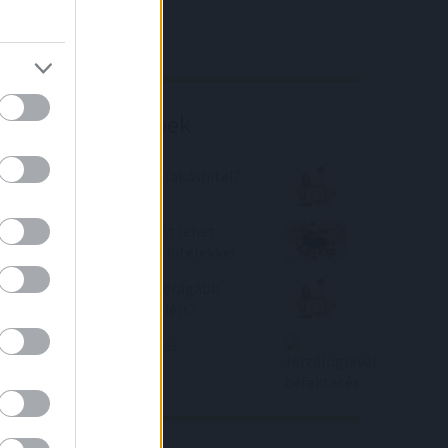
4IG elemzés
Richter elemzés
Befektetési tippek
Luxus lehet 2023-ban a lakáshitel?
Bank360: Már sok milliót lehet
spórolni a támogatott hitelekkel
Egy éve 20 százalékkal drágább
lakást tudtunk venni. Miért?
Jelzáloglevél befektetés