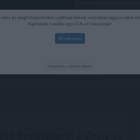
, valós és megbízható híreket szállítunk Neked, melyekkel nagyon sokat do
Kaphatunk cserébe egy LÁJK-ot? Köszönjük!
Lájkolom
Nyugdíj
Biztosítási befektetések
BU
Köszönöm, már like-oltam
iacát a Circle és a Nomura
pán devizapiacát
a Circle és