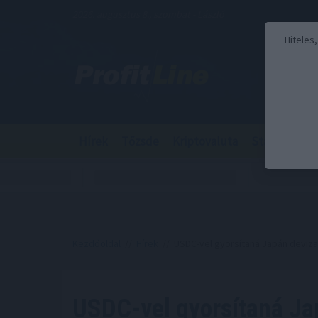
2026. augusztus 8., szombat - László
Hiteles
Hírek
Tőzsde
Kriptovaluta
Stabilcoin
Kezdőoldal
//
Hírek
// USDC-vel gyorsítaná Japán devizap
USDC-vel gyorsítaná Ja