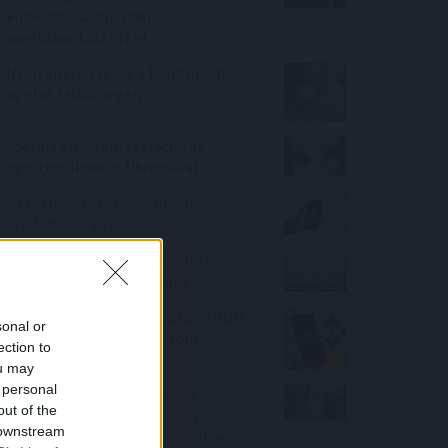
kilowattóra csúcsidei
megtakarítást ért el
Nyári ellenőrzések a Balatonnál –
az első félidő végén
Szerbia erősíteni szeretné az
együttműködést Ukrajnával
Az EU fokozott tényellenőrzést vár
el a Metától és a TikToktól
Életveszélyes gyalog átkelni a
Dunán a Sziget Fesztiválra
Megelőzte a Tron hálózatát a BNB
sonal or
Chain: új éllovas a stabilcoin-
ection to
tulajdonosok között
ou may
 personal
A mesterséges intelligencia
out of the
alkalmazhatóságát vizsgálták
 downstream
személyre szabott daganatellenes