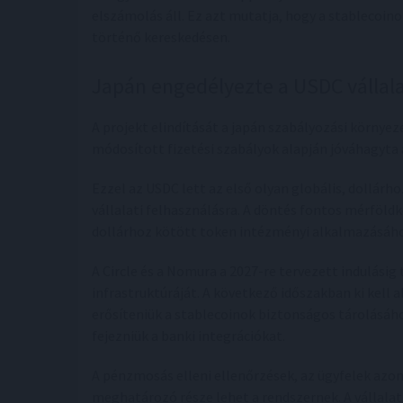
elszámolás áll. Ez azt mutatja, hogy a stablecoin
történő kereskedésen.
Japán engedélyezte a USDC vállala
A projekt elindítását a japán szabályozási környez
módosított fizetési szabályok alapján jóváhagyta 
Ezzel az USDC lett az első olyan globális, dollárh
vállalati felhasználásra. A döntés fontos mérföldk
dollárhoz kötött token intézményi alkalmazásáh
A Circle és a Nomura a 2027-re tervezett indulásig
infrastruktúráját. A következő időszakban ki kell a
erősíteniük a stablecoinok biztonságos tárolásáho
fejezniük a banki integrációkat.
A pénzmosás elleni ellenőrzések, az ügyfelek azon
meghatározó része lehet a rendszernek. A vállalat