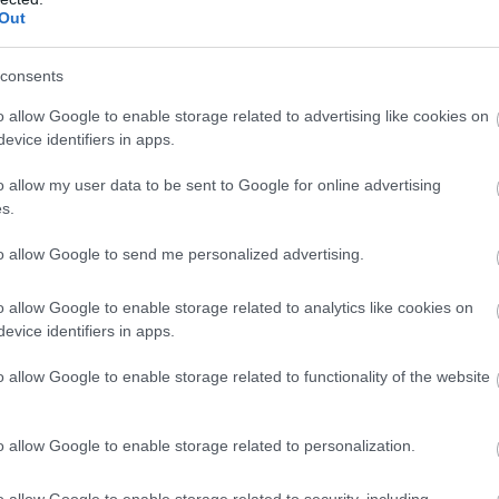
Out
as vállalati devizapiacát célozza. A megadott adatok
illiárd dollár értékű tranzakciót bonyolítottak le.
consents
exporttal és nemzetközi vállalati pénzmozgásokkal
o allow Google to enable storage related to advertising like cookies on
hatnak például a külföldi beszállítóknak teljesített
evice identifiers in apps.
amint a nemzetközi vállalatcsoportok különböző
o allow my user data to be sent to Google for online advertising
alások.
s.
latoknak gyakran több közvetítővel, levelezőbankkal és
to allow Google to send me personalized advertising.
mcsak lassíthatja a fizetéseket, hanem növelheti a
ás kezelését is.
o allow Google to enable storage related to analytics like cookies on
evice identifiers in apps.
et, hogy csökkenti az elszámolás és a tényleges teljesítés
alatoknak, amelyek naponta nagy összegű, több
o allow Google to enable storage related to functionality of the website
atna hosszabb időre függőben. A vállalatok így
o allow Google to enable storage related to personalization.
almukat, és gyorsabban reagálhatnának az árfolyamok
o allow Google to enable storage related to security, including