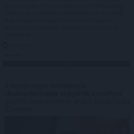
ideje domináns Tron, miközben az USDT-felhasználók
száma is gyors ütemben nő a hálózaton. A Tron ettől
még messze nem veszítette el vezető szerepét:
tranzakciós volumenben továbbra is óriási előnnyel
rendelkezik.
2026. 08. 08. 14:00
Megosztás:
TOVÁBB
A mesterséges intelligencia
alkalmazhatóságát vizsgálták személyre
szabott daganatellenes terápia kialakítására
Szegeden