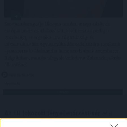
Szerbia támogatja Ukrajna területi integritását és
európai uniós csatlakozását, a két ország pedig a
gazdasági, energetikai, mezőgazdasági és
infrastrukturális együttműködés erősítésére törekszik
- jelentette ki Aleksandar Vucic szerb elnök szombaton
Belgrádban, miután tárgyalt Volodimir Zelenszkij ukrán
államfővel.
2026. 08. 08. 17:00
Megosztás:
TOVÁBB
Az EU fokozott tényellenőrzést vár
el a
Metától és a TikToktól