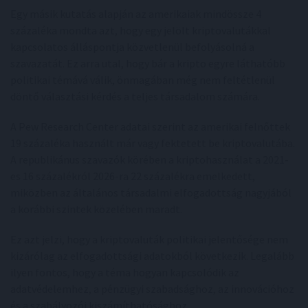
Egy másik kutatás alapján az amerikaiak mindössze 4
százaléka mondta azt, hogy egy jelölt kriptovalutákkal
kapcsolatos álláspontja közvetlenül befolyásolná a
szavazatát. Ez arra utal, hogy bár a kripto egyre láthatóbb
politikai témává válik, önmagában még nem feltétlenül
döntő választási kérdés a teljes társadalom számára.
A Pew Research Center adatai szerint az amerikai felnőttek
19 százaléka használt már vagy fektetett be kriptovalutába.
A republikánus szavazók körében a kriptohasználat a 2021-
es 16 százalékról 2026-ra 22 százalékra emelkedett,
miközben az általános társadalmi elfogadottság nagyjából
a korábbi szintek közelében maradt.
Ez azt jelzi, hogy a kriptovaluták politikai jelentősége nem
kizárólag az elfogadottsági adatokból következik. Legalább
ilyen fontos, hogy a téma hogyan kapcsolódik az
adatvédelemhez, a pénzügyi szabadsághoz, az innovációhoz
és a szabályozói kiszámíthatósághoz.