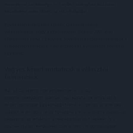
menetrend szűkössége és a nyári törvényhozási szünet
közeledése nehezítheti az előrehaladást.
Egyes piaci elemzések szerint csökkent annak
valószínűsége, hogy a szabályozási csomag 2026-ban
elfogadásra kerül. Ez tovább növelheti a bizonytalanságot a
kriptopiaci szereplők, a befektetők és a választók körében
egyaránt.
Vegyes képet mutatnak a választói
felmérések
Bár a DCG-Harris Poll eredményei erősödő
kriptoérdeklődésre utalnak, más kutatások árnyaltabb
képet mutatnak. Egy korábbi felmérés szerint az amerikai
választók jelentős része továbbra is elsősorban a gazdasági
helyzetet, az inflációt, a megélhetési költségeket és a
munkaerőpiaci kérdéseket tartja döntő fontosságúnak.