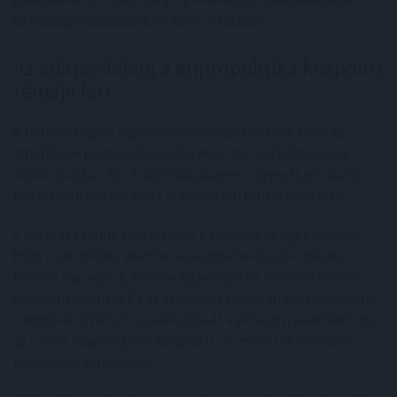
és pénzügyi szabadságról szóló vitákban.
Az adatvédelem a kriptopolitika központi
témája lett
A felmérés egyik legfontosabb megállapítása, hogy az
amerikaiak jelentős többsége nemcsak a kriptovaluták
szabályozása iránt érdeklődik, hanem a személyes adatok
feletti kontroll kérdését is kiemelten fontosnak tartja.
A kutatás szerint a válaszadók 84 százaléka úgy gondolja,
hogy a személyes adatoknak az egyének tulajdonában
kellene maradniuk, nem pedig vállalatok kezében kellene
összpontosulniuk. Ez az eredmény szorosan összekapcsolja
a digitális eszközök szabályozását a pénzügyi adatvédelem,
az online magánszféra és az adatszuverenitás szélesebb
társadalmi kérdéseivel.