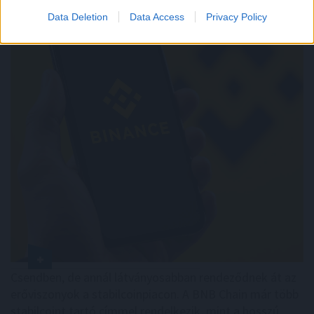
Data Deletion
Data Access
Privacy Policy
Csendben, de annál látványosabban rendeződnek át az
erőviszonyok a stabilcoinpiacon. A BNB Chain már több
stabilcoint tartó címmel rendelkezik, mint a hosszú