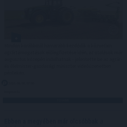
Minden korábbinál hamarabb kezdődik a közvetlen
agrártámogatások előlegfizetése idén, az utalások már
augusztus közepén indulhatnak - jelentette be az agrár-
és élelmiszer-gazdasági miniszter videóüzenetben
pénteken.
2026. 08. 08. 07:00
Megosztás:
TOVÁBB
Ebben a megyében már olcsóbbak
a