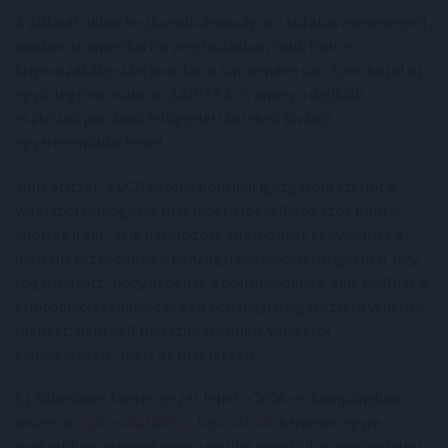
A vállalat akkor hozta nyilvánosságra a kutatás eredményeit,
amikor az amerikai törvényhozásban több fontos
kriptoszabályozási javaslat is napirenden van. Ezek közül az
egyik legfontosabb a CLARITY Act, amely a digitális
eszközök piacának felügyeleti kereteit kívánja
egyértelműbbé tenni.
Julie Stitzel, a DCG vezető politikai igazgatója szerint a
választói támogatás már most érzékelhető azok iránt a
jelöltek iránt, akik határozott álláspontot képviselnek a
digitális eszközök és a pénzügyi adatvédelem ügyében. Úgy
fogalmazott, hogy azoknak a politikusoknak, akik kiállnak a
kriptopiaci szabályozás és a pénzügyi magánszféra védelme
mellett, nem kell messzire menniük választói
támogatásért, mert az már létezik.
Ez különösen fontos jelzés lehet a 2026-os kampányban,
hiszen a
kriptovalutákhoz kapcsolódó
kérdések egyre
gyakrabban jelennek meg a gazdaságpolitikai, adatvédelmi