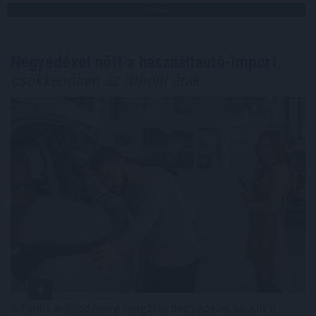
TOVÁBB
Negyedével nőtt a használtautó-import,
csökkenőben az itthoni árak
A forint erősödésére reagálva negyedével bővült a