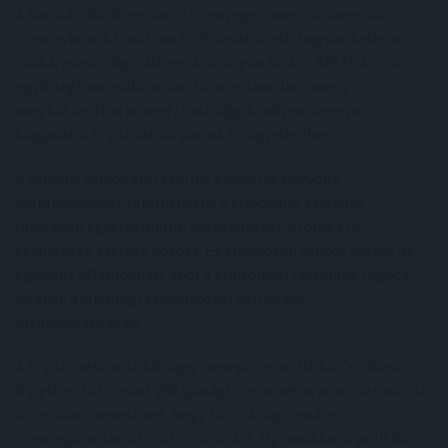
A kutatás időzítése azért is lényeges, mert az amerikai
törvényhozók továbbra is vitáznak arról, hogyan kellene
szabályozni a digitális eszközök piacát. A CLARITY Act az
egyik legfontosabb olyan törvényjavaslat, amely
meghatározhatja, mely hatóságok milyen szerepet
kapjanak a kriptovaluta piacok felügyeletében.
A törvény támogatói szerint a javaslat nagyobb
jogbiztonságot teremthetne a kriptoipar számára,
miközben egyértelműbb hatásköröket jelölne ki a
szabályozó szervek között. Ez különösen fontos kérdés az
Egyesült Államokban, ahol a kriptoipari szereplők régóta
bírálják a jelenlegi szabályozási környezet
bizonytalanságait.
A kriptoszektor több nagy szereplője, köztük a Coinbase, a
Ripple és több mint 200 iparági szervezet is arra ösztönözte
a szenátusi vezetőket, hogy tűzzék napirendre a
törvényjavaslatról szóló szavazást. Ugyanakkor a politikai