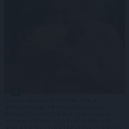
Félidőhöz érkezett a NAV idei balatoni nyári
ellenőrzéssorozata. Július eleje óta a revizorok
Somogy, Veszprém és Zala vármegyében vizsgálják a
legforgalmasabb nyári szolgáltatókat. A kiemelt
akcióban húsz igazgatóság munkatársai vesznek részt,