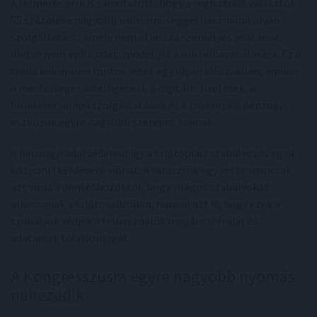
A felmérés arra is rámutatott, hogy a regisztrált választók
55 százaléka nagyobb valószínűséggel használna olyan
szolgáltatást, amely nem él vissza személyes adataival,
illetve nem építi üzleti modelljét azok felhasználására. Ez a
trend különösen fontos lehet egy olyan időszakban, amikor
a mesterséges intelligencia, a digitális fizetések, a
blokklánc-alapú szolgáltatások és a tokenizált pénzügyi
eszközök egyre nagyobb szerepet kapnak.
A pénzügyi adatvédelem így a kriptopiaci szabályozás egyik
központi kérdésévé válhat. A választók egy része nemcsak
azt várja a döntéshozóktól, hogy világos szabályokat
alkossanak a kriptovalutákra, hanem azt is, hogy ezek a
szabályok védjék a felhasználók magánszféráját és
adatainak tulajdonjogát.
A Kongresszusra egyre nagyobb nyomás
nehezedik