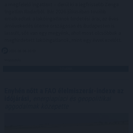
a megfelelő ingatlant – derül ki a legfrissebb Zenga
Ingatlan Radarból. Bár 2026 júliusában tovább
emelkedtek a lakóingatlanok hirdetési árai, az éves
árnövekedés üteme országosan és Budapesten is
lassult, sőt van egy megyénk, ahol most olcsóbbak a
meghirdetett lakóingatlanok, mint egy évvel ezelőtt.
2026. 08. 08. 06:00
Megosztás:
TOVÁBB
Enyhén nőtt a FAO élelmiszerár-indexe az
időjárási,
energiapiaci és geopolitikai
aggodalmak közepette