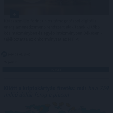
Kétszázmillió forint uniós támogatásból digitális
energiamenedzsment-rendszert alakítanak ki több
közintézményben és egyéb intézményben Békésen -
tájékoztatta az önkormányzat az MTI-t.
2026. 08. 08. 10:00
Megosztás:
TOVÁBB
Kilőtt a kriptokártyás fizetés: már
havi 759
millió dollár forog a piacon