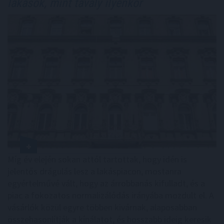
lakások, mint tavaly ilyenkor
Míg év elején sokan attól tartottak, hogy idén is
jelentős drágulás lesz a lakáspiacon, mostanra
egyértelművé vált, hogy az árrobbanás kifulladt, és a
piac a fokozatos normalizálódás irányába mozdult el. A
vásárlók közül egyre többen kivárnak, alaposabban
összehasonlítják a kínálatot, és hosszabb ideig keresik