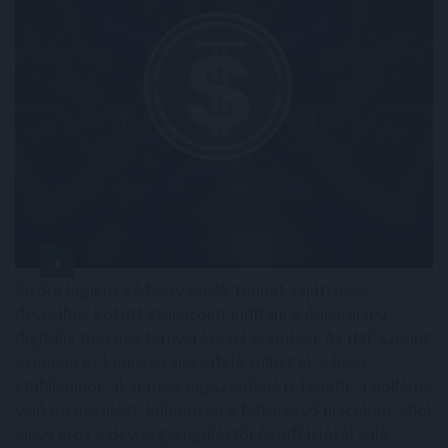
Elsőre logikus védekezésnek tűnhet saját, helyi
devizához kötött stabilcoint indítani a dolláralapú
digitális tokenek térnyerésével szemben. Az IMF szerint
azonban ez könnyen visszafelé sülhet el: a helyi
stabilcoinok akár még egyszerűbbé is tehetik a dollárba
való menekülést, különösen a feltörekvő piacokon, ahol
eleve erős a devizagyengüléstől és inflációtól való