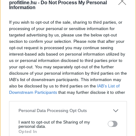
profitline.hu -
Do Not Process My Personal
Information
If you wish to opt-out of the sale, sharing to third parties, or
processing of your personal or sensitive information for
targeted advertising by us, please use the below opt-out
section to confirm your selection. Please note that after your
opt-out request is processed you may continue seeing
interest-based ads based on personal information utilized by
us or personal information disclosed to third parties prior to
your opt-out. You may separately opt-out of the further
disclosure of your personal information by third parties on the
IAB’s list of downstream participants. This information may
also be disclosed by us to third parties on the
IAB’s List of
Az Európai Bizottság felszólította a Meta és a TikTok
Downstream Participants
that may further disclose it to other
közösségi platformokat, hogy határozottabban
third parties.
lépjenek fel a válsághelyzetekben terjedő
Please note that this website/app uses one or more Google
Personal Data Processing Opt Outs
dezinformációval szemben, és erősítsék a
services and may gather and store information including but
tényellenőrzőkkel folytatott együttműködést a múlt
not limited to your visit or usage behaviour. You may click to
I want to opt-out of the Sharing of my
personal data.
heti ceutai migrációs hullám után.
grant or deny consent to Google and its third-party tags to
Opted In
use your data for below specified purposes in below Google