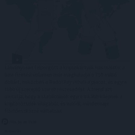
Látványosan felpörgött a kriptokártyák használata: a
havi fizetési volumen már meghaladja a 759 millió
dollárt, miközben a RedotPay vezeti a piacot, és egyre
több új szereplő szerez részesedést. A trend azt
mutatja, hogy a stabilcoinok egyre inkább kilépnek a
kriptotőzsdék világából, és valódi, mindennapi
fizetőeszközzé válhatnak.
2026. 08. 08. 09:00
Megosztás: