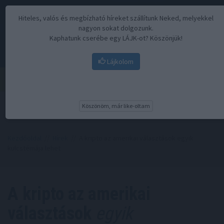
Hiteles, valós és megbízható híreket szállítunk Neked, melyekkel
nagyon sokat dolgozunk.
Kaphatunk cserébe egy LÁJK-ot? Köszönjük!
Lájkolom
Menü
Köszönöm, már like-oltam
Kezdőoldal
//
Hírek
// A kripto az amerikai választások egyik
kulcstémája lehet
A kripto az amerikai
választások
egyik