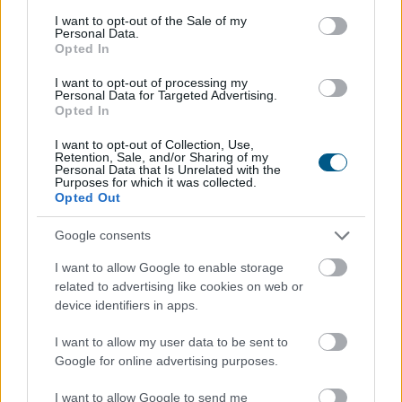
2026. 08. 08. 16:00
consent section.
I want to opt-out of the Sale of my
Personal Data.
Megosztás:
Opted In
TOVÁBB
I want to opt-out of processing my
Personal Data for Targeted Advertising.
Opted In
Életveszélyes gyalog átkelni
a Dunán a
I want to opt-out of Collection, Use,
Retention, Sale, and/or Sharing of my
Sziget Fesztiválra
Personal Data that Is Unrelated with the
Purposes for which it was collected.
Opted Out
Google consents
I want to allow Google to enable storage
related to advertising like cookies on web or
device identifiers in apps.
I want to allow my user data to be sent to
Google for online advertising purposes.
I want to allow Google to send me