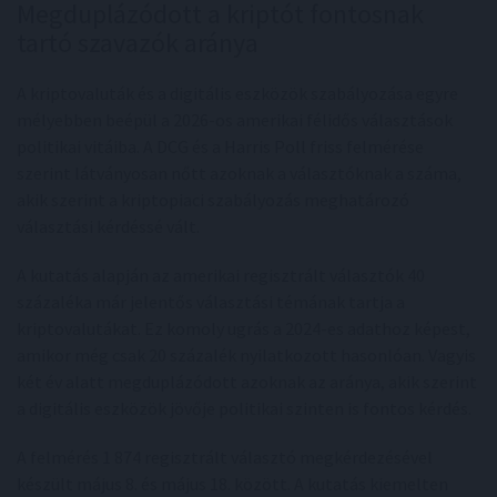
Megduplázódott a kriptót fontosnak
tartó szavazók aránya
A kriptovaluták és a digitális eszközök szabályozása egyre
mélyebben beépül a 2026-os amerikai félidős választások
politikai vitáiba. A DCG és a Harris Poll friss felmérése
szerint látványosan nőtt azoknak a választóknak a száma,
akik szerint a kriptopiaci szabályozás meghatározó
választási kérdéssé vált.
A kutatás alapján az amerikai regisztrált választók 40
százaléka már jelentős választási témának tartja a
kriptovalutákat. Ez komoly ugrás a 2024-es adathoz képest,
amikor még csak 20 százalék nyilatkozott hasonlóan. Vagyis
két év alatt megduplázódott azoknak az aránya, akik szerint
a digitális eszközök jövője politikai szinten is fontos kérdés.
A felmérés 1 874 regisztrált választó megkérdezésével
készült május 8. és május 18. között. A kutatás kiemelten