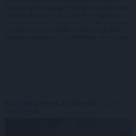
pénzügyi adatvédelem és a digitális eszközök innovációs
szerepe várhatóan még nagyobb hangsúlyt kap az amerikai
politikai vitákban. Bár továbbra sem biztos, hogy a kripto
önmagában választást döntő téma lesz, az már egyértelmű,
hogy a 2026-os amerikai félidős választások egyik fontos
gazdaságpolitikai és technológiai kérdésévé nőtte ki magát.
Nyári ellenőrzések a Balatonnál
– az első
félidő végén