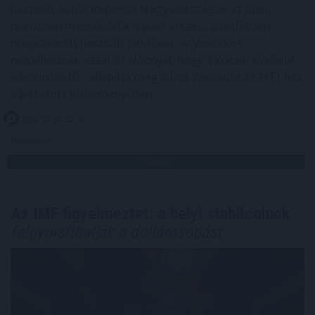
használt autók importja Magyarországon az idén,
miközben mérséklődik a piaci árszint; a belföldön
megvásárolt használt járművek ugyanakkor
rendelkeznek azzal az előnnyel, hogy a kocsik előélete
ellenőrizhető - állapítja meg a Das WeltAuto az MTI-hez
eljuttatott közleményében.
2026. 08. 08. 12:00
Megosztás:
TOVÁBB
Az IMF figyelmeztet: a helyi stabilcoinok
felgyorsíthatják a dollárosodást