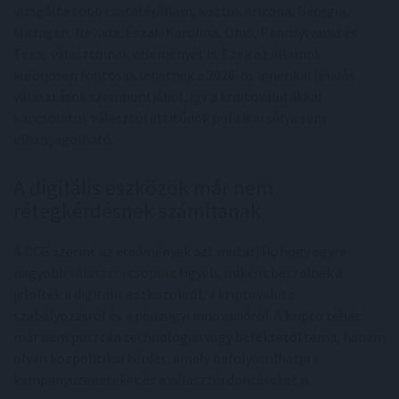
vizsgálta több csatatérállam, köztük Arizona, Georgia,
Michigan, Nevada, Észak-Karolina, Ohio, Pennsylvania és
Texas választóinak véleményét is. Ezek az államok
különösen fontosak lehetnek a 2026-os amerikai félidős
választások szempontjából, így a kriptovalutákkal
kapcsolatos választói attitűdök politikai súlya sem
elhanyagolható.
A digitális eszközök már nem
rétegkérdésnek számítanak
A DCG szerint az eredmények azt mutatják, hogy egyre
nagyobb
választói csoport
figyeli, miként beszélnek a
jelöltek a digitális eszközökről, a kriptovaluta
szabályozásról és a pénzügyi innovációról. A kripto tehát
már nem pusztán technológiai vagy befektetői téma, hanem
olyan közpolitikai kérdés, amely befolyásolhatja a
kampányüzeneteket és a választói döntéseket is.