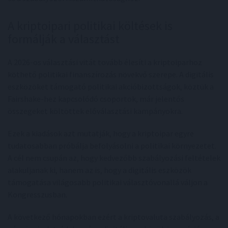
A kriptoipari politikai költések is
formálják a választást
A 2026-os választási vitát tovább élesíti a kriptoiparhoz
köthető politikai finanszírozás növekvő szerepe. A digitális
eszközöket támogató politikai akcióbizottságok, köztük a
Fairshake-hez kapcsolódó csoportok, már jelentős
összegeket költöttek előválasztási kampányokra.
Ezek a kiadások azt mutatják, hogy a kriptoipar egyre
tudatosabban próbálja befolyásolni a politikai környezetet.
A cél nem csupán az, hogy kedvezőbb szabályozási feltételek
alakuljanak ki, hanem az is, hogy a digitális eszközök
támogatása világosabb politikai választóvonallá váljon a
Kongresszusban.
A következő hónapokban ezért a kriptovaluta szabályozás, a