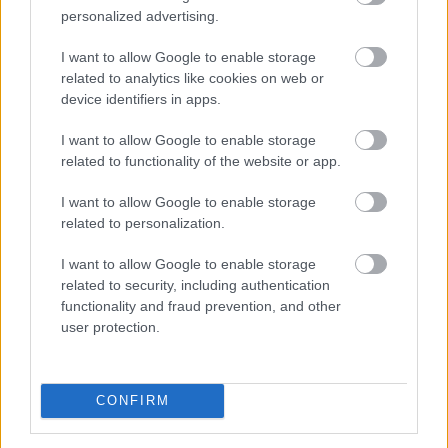
personalized advertising.
I want to allow Google to enable storage
Balesetveszélyes és életveszélyes gyalog átkelni a
related to analytics like cookies on web or
Dunán a Sziget Fesztiválra, a helyszínen a rendőrség
device identifiers in apps.
kerítést helyezett el és rendőri felügyeletet is biztosít -
közölte a kormány a hőségriasztásról közzétett
I want to allow Google to enable storage
szombati 12 órai gyorsjelentésében a kormany.hu
related to functionality of the website or app.
oldalon.
I want to allow Google to enable storage
2026. 08. 08. 15:00
related to personalization.
Megosztás:
I want to allow Google to enable storage
TOVÁBB
related to security, including authentication
functionality and fraud prevention, and other
user protection.
Megelőzte a Tron hálózatát a BNB Chain: új
éllovas a stabilcoin-tulajdonosok között
CONFIRM