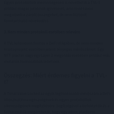
Egyes protokollok mesterségesen is növelhetik a TVL-t
például magas jutalmak ígéretével, ami rövid távon
megnöveli a zárolt összegeket, de nem biztosít
fenntartható növekedést.
3. Nem minden protokoll esetében releváns
A TVL különösen fontos a DeFi világában, de nem minden
kriptoprojekt esetében jelent lényeges mérőszámot. Egy
NFT piactér vagy egy Layer 2 megoldás esetében például más
mutatók fontosabbak lehetnek.
Összegzés: Miért érdemes figyelni a TVL-
t?
A Total Value Locked az egyik legfontosabb mérőszám a DeFi
ökoszisztéma egészségének és egyes protokollok
sikerességének megítélésére. Segítségével a befektetők és a
felhasználók megérthetik, hogy egy adott platform