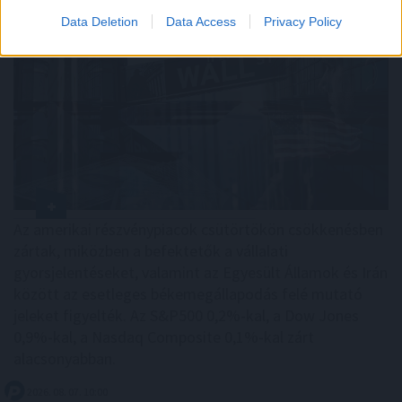
Data Deletion
Data Access
Privacy Policy
Az amerikai részvénypiacok csütörtökön csökkenésben
zártak, miközben a befektetők a vállalati
gyorsjelentéseket, valamint az Egyesült Államok és Irán
között az esetleges békemegállapodás felé mutató
jeleket figyelték. Az S&P500 0,2%-kal, a Dow Jones
0,9%-kal, a Nasdaq Composite 0,1%-kal zárt
alacsonyabban.
2026. 08. 07. 10:00