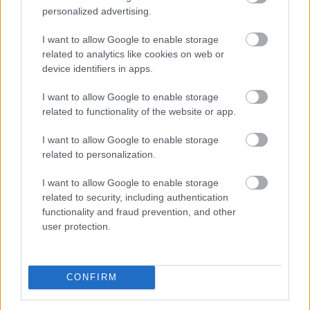
personalized advertising.
I want to allow Google to enable storage
related to analytics like cookies on web or
device identifiers in apps.
Háromnapi csökkenés után, az emelkedő olajárak és az
I want to allow Google to enable storage
amerikai munkaerőpiac stabilitását mutató adatok
related to functionality of the website or app.
hatására az amerikai tízéves hozam újra felfelé
mozdult csütörtökön.
I want to allow Google to enable storage
related to personalization.
I want to allow Google to enable storage
2026. 08. 07. 11:00
related to security, including authentication
Megosztás:
functionality and fraud prevention, and other
TOVÁBB
user protection.
Mínuszban zártak csütörtökön
a Wall
CONFIRM
Street-i indexek