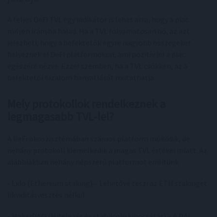
A teljes DeFi TVL egy indikátor is lehet arra, hogy a piac
milyen irányba halad. Ha a TVL folyamatosan nő, az azt
jelezheti, hogy a befektetők egyre nagyobb összegeket
helyeznek el DeFi platformokon, ami pozitív jel a piac
egészére nézve. Ezzel szemben, ha a TVL csökken, az a
befektetői bizalom hanyatlását mutathatja.
Mely protokollok rendelkeznek a
legmagasabb TVL-lel?
A DeFi ökoszisztémában számos platform működik, de
néhány protokoll kiemelkedik a magas TVL értékei miatt. Az
alábbiakban néhány népszerű platformot említünk:
- Lido (Ethereum staking) – Lehetővé teszi az ETH stakinget
likviditásvesztés nélkül.
- MakerDAO (Hitelezés és stabilcoin kibocsátás) – A DAI