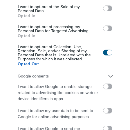
igyekszik most lekövetni a kínálat is.
consent section.
I want to opt-out of the Sale of my
Personal Data.
2026. 08. 07. 12:00
Opted In
Megosztás:
I want to opt-out of processing my
Personal Data for Targeted Advertising.
TOVÁBB
Opted In
I want to opt-out of Collection, Use,
Retention, Sale, and/or Sharing of my
Personal Data that Is Unrelated with the
Felfelé mozdultak a fejlett piaci
Purposes for which it was collected.
Opted Out
kötvényhozamok,
a forint 1%-kal gyengült
az euróval szemben
Google consents
I want to allow Google to enable storage
related to advertising like cookies on web or
device identifiers in apps.
I want to allow my user data to be sent to
Google for online advertising purposes.
I want to allow Google to send me