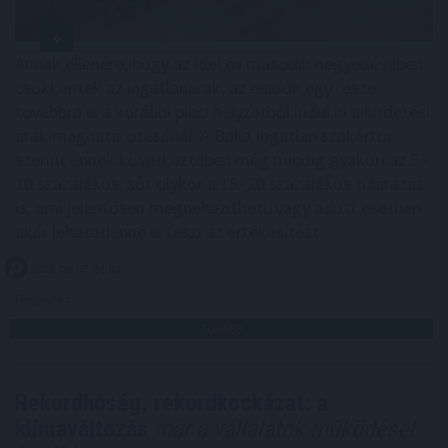
Annak ellenére, hogy az idei év második negyedévében
csökkentek az ingatlanárak, az eladók egy része
továbbra is a korábbi piaci helyzetből indul ki a hirdetési
árak meghatározásánál. A Balla Ingatlan szakértői
szerint ennek következtében még mindig gyakori az 5–
10 százalékos, sőt olykor a 15–20 százalékos túlárazás
is, ami jelentősen megnehezítheti, vagy adott esetben
akár lehetetlenné is teszi az értékesítést.
2026. 08. 07. 04:00
Megosztás:
TOVÁBB
Rekordhőség, rekordkockázat: a
klímaváltozás
már a vállalatok működését