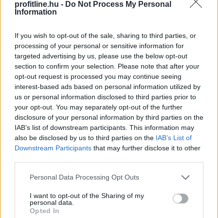
profitline.hu -
Do Not Process My Personal
Information
If you wish to opt-out of the sale, sharing to third parties, or
processing of your personal or sensitive information for
targeted advertising by us, please use the below opt-out
section to confirm your selection. Please note that after your
opt-out request is processed you may continue seeing
interest-based ads based on personal information utilized by
us or personal information disclosed to third parties prior to
your opt-out. You may separately opt-out of the further
Az első félévben 22 százalékkal több lakás épült, mint
disclosure of your personal information by third parties on the
IAB’s list of downstream participants. This information may
egy évvel korábban, a kiadott építési engedélyek száma
also be disclosed by us to third parties on the
IAB’s List of
pedig még nagyobb, 29 százalékos ugrást mutatott –
Downstream Participants
that may further disclose it to other
derül ki a Központi Statisztikai Hivatal (KSH) friss
third parties.
adataiból. A beszámoló szerint az első negyedév volt
Please note that this website/app uses one or more Google
kiemelkedő, a másodikban már sokkal kisebb
Personal Data Processing Opt Outs
services and may gather and store information including but
mértékben élénkült a piac. A statisztika alapján
not limited to your visit or usage behaviour. You may click to
I want to opt-out of the Sharing of my
folytatódott az eddigi tendencia: az Otthon Start
personal data.
grant or deny consent to Google and its third-party tags to
Program érezhetően fellendítette a keresletet, ezt
Opted In
use your data for below specified purposes in below Google