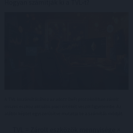
Hogyan számítják ki a TVL-t?
A TVL kiszámításához az adott DeFi protokollban zárolt
összes eszköz aktuális piaci értékét veszik figyelembe. Az
alábbi képlet egyszerűsítve mutatja be a számítás módját:
TVL = Zárolt eszközök mennyisége ×