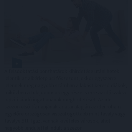
A felsőoktatási ponthatárok kihirdetése utáni hetek
jelentik az albérletpiaci főszezont, ekkor egyszerre
jelennek meg nagyobb számban a lakást kereső diákok,
miközben a tulajdonosok egy része is erre az időszakra
időzíti kiadó ingatlanának meghirdetését. Az idei
szezon első tíz napjának adatai alapján az idei roham
egyelőre országosan visszafogottabb mint tavaly vagy
tavalyelőtt. Igaz, vannak kivételes városok, ahol
nagyobb lendülettel indult a szezon.