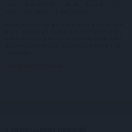
mennyire népszerű, mekkora likviditással rendelkezik, és
mennyire bíznak benne a piaci szereplők.
Ugyanakkor a TVL önmagában nem elegendő egy protokoll
hosszú távú fenntarthatóságának megítélésére. Érdemes
más tényezőket is figyelembe venni, például a felhasználói
aktivitást, a biztonsági kockázatokat és a platform mögötti
technológiát.
Kriptovaluta hírek, fogalmak
.
A várakozásoknak megfelelő