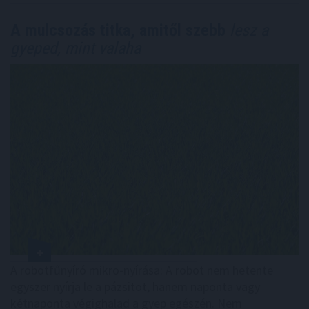
A mulcsozás titka, amitől szebb
lesz a
gyeped, mint valaha
A robotfűnyíró mikro-nyírása: A robot nem hetente
egyszer nyírja le a pázsitot, hanem naponta vagy
kétnaponta végighalad a gyep egészén. Nem