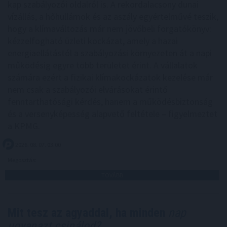
kap szabályozói oldalról is. A rekordalacsony dunai
vízállás, a hőhullámok és az aszály egyértelművé teszik,
hogy a klímaváltozás már nem jövőbeli forgatókönyv:
kézzelfogható üzleti kockázat, amely a hazai
energiaellátástól a szabályozási környezeten át a napi
működésig egyre több területet érint. A vállalatok
számára ezért a fizikai klímakockázatok kezelése már
nem csak a szabályozói elvárásokat érintő
fenntarthatósági kérdés, hanem a működésbiztonság
és a versenyképesség alapvető feltétele – figyelmeztet
a KPMG.
2026. 08. 07. 03:00
Megosztás:
TOVÁBB
Mit tesz az agyaddal, ha minden
nap
ugyanazt csinálod?