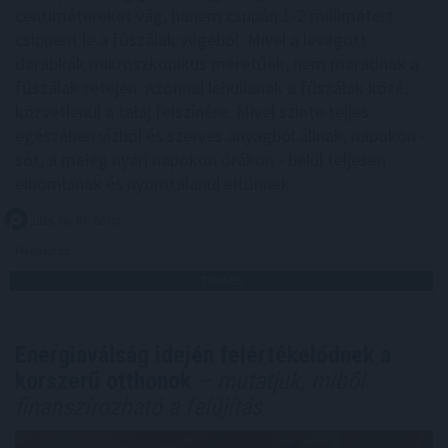
centimétereket vág, hanem csupán 1-2 millimétert
csippent le a fűszálak végéből. Mivel a levágott
darabkák mikroszkopikus méretűek, nem maradnak a
fűszálak tetején. Azonnal lehullanak a fűszálak közé,
közvetlenül a talaj felszínére. Mivel szinte teljes
egészében vízből és szerves anyagból állnak, napokon -
sőt, a meleg nyári napokon órákon - belül teljesen
elbomlanak és nyomtalanul eltűnnek.
2026. 08. 07. 06:00
Megosztás:
TOVÁBB
Energiaválság idején felértékelődnek a
korszerű otthonok
– mutatjuk, miből
finanszírozható a felújítás