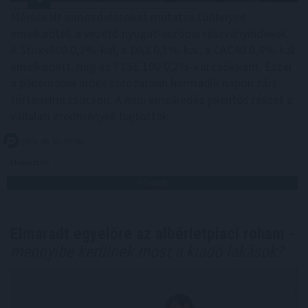
Mérsékelt elmozdulásokat mutatva többnyire
emelkedtek a vezető nyugat-európai részvényindexek.
A Stoxx600 0,2%-kal, a DAX 0,1%-kal, a CAC40 0,4%-kal
emelkedett, míg az FTSE 100 0,2%-kal csökkent. Ezzel
a páneurópai index sorozatban harmadik napon zárt
történelmi csúcson. A napi emelkedés jelentős részét a
vállalati eredmények hajtották.
2026. 08. 07. 09:00
Megosztás:
TOVÁBB
Elmaradt egyelőre az albérletpiaci roham -
mennyibe kerülnek most a kiadó lakások?