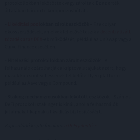
protokollokban lekötöttek vagy zároltak. Ez az érték
általában három fő komponensből áll:
-
Likviditási pool
okban zárolt eszközök
– Ezek olyan
okosszerződések, amelyek lehetővé teszik a
decentralizált
tőzsdék azaz DEX
-ek működését, például az Uniswap vagy a
Curve Finance esetében.
- Hitelezési protokollokban zárolt eszközök
– A
felhasználók zárolhatják a kriptovalutájukat azért, hogy
mások kölcsönt vehessenek fel belőle. Ilyen platform
például az Aave vagy a Compound.
- Staking mechanizmusokban lekötött eszközök
– Számos
DeFi protokoll stakinget is kínál, ahol a felhasználók
jutalmakat kapnak a likviditás biztosításáért.
Kapcsolódó kripto fogalom:
a DeFi jelentése