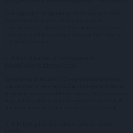
Minél nagyobb a TVL egy adott protokollban, annál több
felhasználó bízik benne és annál nagyobb a piaci
részesedése. A legnagyobb TVL-lel rendelkező platformok
jellemzően stabilabbak és nagyobb szerepet játszanak a
DeFi ökoszisztémában.
2. A likviditás és a kereskedési
lehetőségek biztosítása
Egy decentralizált tőzsde (DEX) vagy hitelezési protokoll
csak akkor tud hatékonyan működni, ha elegendő likviditás
áll rendelkezésre. Ha egy DEX-en magas a TVL, az azt jelenti,
hogy a felhasználók nagyobb mennyiségű eszközt tudnak
átváltani anélkül, hogy jelentős ármozgást okoznának.
3. A kriptopiac általános állapotának
jelzője