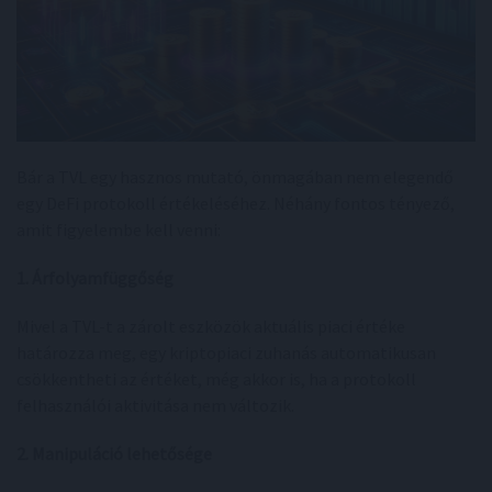
Bár a TVL egy hasznos mutató, önmagában nem elegendő
egy DeFi protokoll értékeléséhez. Néhány fontos tényező,
amit figyelembe kell venni:
1. Árfolyamfüggőség
Mivel a TVL-t a zárolt eszközök aktuális piaci értéke
határozza meg, egy kriptopiaci zuhanás automatikusan
csökkentheti az értéket, még akkor is, ha a protokoll
felhasználói aktivitása nem változik.
2. Manipuláció lehetősége