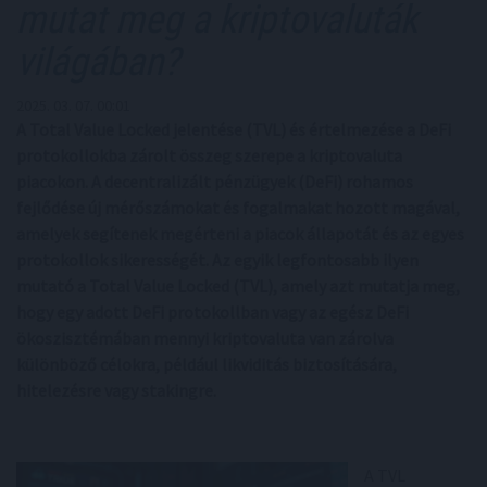
mutat meg a kriptovaluták
világában?
2025. 03. 07. 00:01
A Total Value Locked jelentése (TVL) és értelmezése a DeFi
protokollokba zárolt összeg szerepe a kriptovaluta
piacokon. A decentralizált pénzügyek (DeFi) rohamos
fejlődése új mérőszámokat és fogalmakat hozott magával,
amelyek segítenek megérteni a piacok állapotát és az egyes
protokollok sikerességét. Az egyik legfontosabb ilyen
mutató a Total Value Locked (TVL), amely azt mutatja meg,
hogy egy adott DeFi protokollban vagy az egész DeFi
ökoszisztémában mennyi kriptovaluta van zárolva
különböző célokra, például likviditás biztosítására,
hitelezésre vagy stakingre.
A TVL