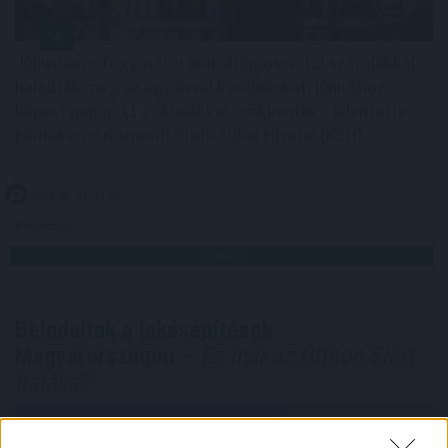
Júliusban a fogyasztói árak átlagosan 1,2 százalékkal
haladták meg az egy évvel korábbiakat, júniushoz
képest pedig 0,1 százalékkal csökkentek - jelentette
pénteken a Központi Statisztikai Hivatal (KSH).
2026. 08. 07. 13:00
Megosztás:
TOVÁBB
Beindultak a lakásépítések
Magyarországon
– Ez már az Otthon Start
hatása?