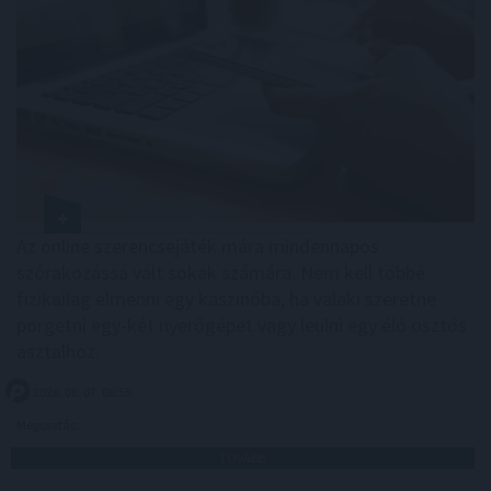
Az online szerencsejáték mára mindennapos
szórakozássá vált sokak számára. Nem kell többé
fizikailag elmenni egy kaszinóba, ha valaki szeretne
pörgetni egy-két nyerőgépet vagy leülni egy élő osztós
asztalhoz.
2026. 08. 07. 06:59
Megosztás:
TOVÁBB