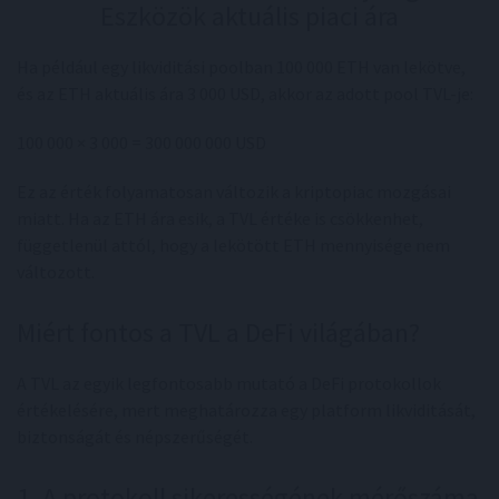
Eszközök aktuális piaci ára
Ha például egy likviditási poolban 100 000 ETH van lekötve,
és az ETH aktuális ára 3 000 USD, akkor az adott pool TVL-je:
100 000 × 3 000 = 300 000 000 USD
Ez az érték folyamatosan változik a kriptopiac mozgásai
miatt. Ha az ETH ára esik, a TVL értéke is csökkenhet,
függetlenül attól, hogy a lekötött ETH mennyisége nem
változott.
Miért fontos a TVL a DeFi világában?
A TVL az egyik legfontosabb mutató a DeFi protokollok
értékelésére, mert meghatározza egy platform likviditását,
biztonságát és népszerűségét.
1. A protokoll sikerességének mérőszáma