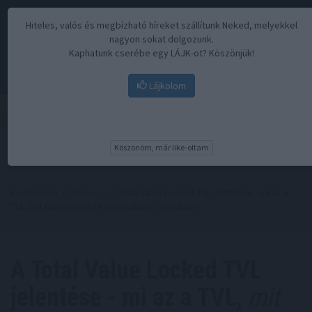
Hiteles, valós és megbízható híreket szállítunk Neked, melyekkel
nagyon sokat dolgozunk.
Kaphatunk cserébe egy LÁJK-ot? Köszönjük!
Lájkolom
Menü
Köszönöm, már like-oltam
Kezdőoldal
//
Hírek
// A Total Value Locked TVL jelentése - mi az a
TVL, mit mutat meg a kriptovaluták világában?
A Total Value Locked TVL
jelentése - mi az a TVL,
mit