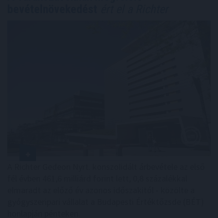
bevételnövekedést
ért el a Richter
A Richter Gedeon Nyrt. konszolidált árbevétele az első
fél évben 461,6 milliárd forint lett, 0,8 százalékkal
elmaradt az előző év azonos időszakitól - közölte a
gyógyszeripari vállalat a Budapesti Értéktőzsde (BÉT)
honlapján pénteken.