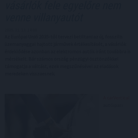
vásárlók fele egyelőre nem
venne villanyautót
2025. 11. 13. 14:00
Az Európai Unió 2035-től tervezi betiltani az új, fosszilis
üzemanyaggal hajtott járművek értékesítését, a vásárlók
érdeklődése azonban az elektromos autók iránt továbbra is
mérsékelt. Bár számos ország pénzügyi ösztönzőkkel
támogatja a váltást, ezek megszűnésével az eladások
meredeken visszaesnek.
A carVertical
autóipari