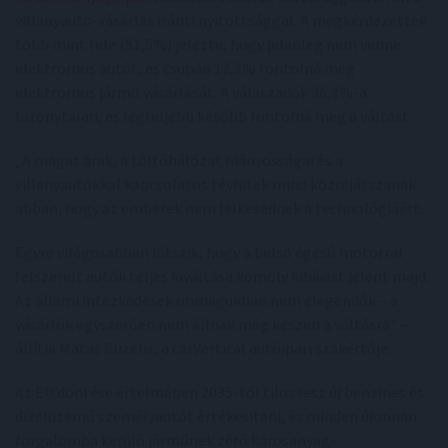
villanyautó-vásárlás iránti nyitottsággal. A megkérdezettek
több mint fele (51,5%) jelezte, hogy jelenleg nem venne
elektromos autót, és csupán 12,2% fontolná meg
elektromos jármű vásárlását. A válaszadók 36,3%-a
bizonytalan, és legfeljebb később fontolná meg a váltást.
„A magas árak, a töltőhálózat hiányosságai és a
villanyautókkal kapcsolatos tévhitek mind közrejátszanak
abban, hogy az emberek nem lelkesednek a technológiáért.
Egyre világosabban látszik, hogy a belső égésű motorral
felszerelt autók teljes kiváltása komoly kihívást jelent majd.
Az állami intézkedések önmagukban nem elegendők – a
vásárlók egyszerűen nem állnak még készen a váltásra” –
állítja Matas Buzelis, a carVertical autóipari szakértője.
Az EU döntése értelmében 2035-től tilos lesz új benzines és
dízelüzemű személyautót értékesíteni, és minden újonnan
forgalomba kerülő járműnek zéró károsanyag-