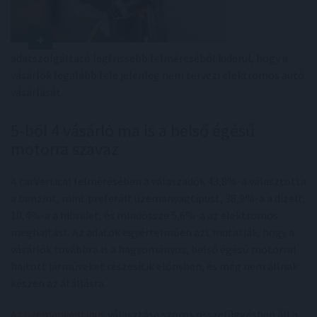
adatszolgáltató legfrissebb felméréséből kiderül, hogy a
vásárlók legalább fele jelenleg nem tervezi elektromos autó
vásárlását.
5-ből 4 vásárló ma is a belső égésű
motorra szavaz
A carVertical felmérésében a válaszadók 43,8%-a választotta
a benzint, mint preferált üzemanyagtípust, 38,9%-a a dízelt,
10,4%-a a hibridet, és mindössze 5,6%-a az elektromos
meghajtást. Az adatok egyértelműen azt mutatják, hogy a
vásárlók továbbra is a hagyományos, belső égésű motorral
hajtott járműveket részesítik előnyben, és még nem állnak
készen az átállásra.
Az üzemanyagtípus
választása szoros összefüggésben áll a