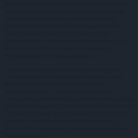
jelentős visszalépések történtek az elektromos járművek
elterjedését támogató intézkedések terén. Visszavonták
többek között az elektromos autók értékesítésének
kötelezettségét, csökkentették vagy megszüntették a
szövetségi adójóváírásokat, és befagyasztották a
töltőinfrastruktúra fejlesztésére szánt forrásokat. Ezek a
lépések lelassították a villanyautók elterjedését, és
bizonytalanságot okoztak az autóiparban.
„Az állami támogatások komoly kiadást jelentenek az
elektromos járművek eladásának ösztönzésére, a valódi
kihívás azonban a hosszú távú fenntarthatóság –
hangsúlyozza Buzelis. – Amint ezek a támogatások
megszűnnek, a megfizethetőség jelentősen csökken. Tartós
kereslet akkor alakulhat ki, ha az emberek önként döntenek
a villanyautók mellett. Nem a támogatások miatt, hanem
azért, mert jelentős összegeket takarítanak meg az
üzemeltetési költségeken. Ezt azonban egyelőre kevesen
veszik számításba.”