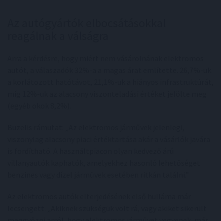
Az autógyártók elbocsátásokkal
reagálnak a válságra
Arra a kérdésre, hogy miért nem vásárolnának elektromos
autót, a válaszadók 32%-a a magas árat említette. 26,7%-uk
a korlátozott hatótávot, 21,1%-uk a hiányos infrastruktúrát,
míg 12%-uk az alacsony viszonteladási értéket jelölte meg
(egyéb okok 8,2%).
Buzelis rámutat: „Az elektromos járművek jelenlegi,
viszonylag alacsony piaci értéktartása akár a vásárlók javára
is fordítható. A használtpiacon olyan kedvező árú
villanyautók kaphatók, amelyekhez hasonló lehetőséget
benzines vagy dízel járművek esetében ritkán találni.”
Az elektromos autók elterjedésének első hulláma már
lecsengett. „Akiknek szükségük volt rá, vagy akiket sikerült
meggyőzni arról, hogy elektromos járművet vegyenek, már