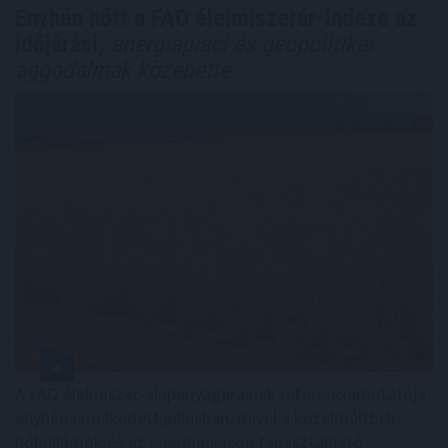
Enyhén nőtt a FAO élelmiszerár-indexe az
időjárási,
energiapiaci és geopolitikai
aggodalmak közepette
A FAO élelmiszer-alapanyagárainak referenciamutatója
enyhén emelkedett júliusban, mivel a közelmúltbeli
hőhullámok és az energiapiacon tapasztalható