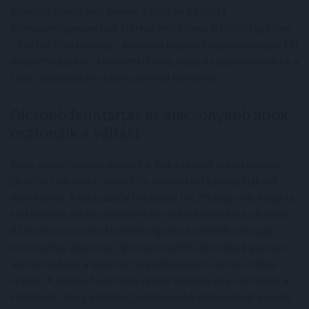
kibocsátásúnak kell lennie, a 2050-re kitűzött
klímasemlegességi cél elérése érdekében. Néhány tagállam
– köztük Olaszország – azonban nagyobb rugalmasságot kér
a végrehajtásban, tekintettel arra, hogy a szigorú előírások a
teljes autóiparukra kedvezőtlenül hatnának.
Olcsóbb fenntartás és alacsonyabb adók
ösztönzik a váltást
Azok, akik előnyben részesítik és hajlandók is elektromos
járművet vásárolni, különféle indokokkal támasztják alá
döntésüket. A válaszadók többsége (47,2%) úgy véli, hogy az
elektromos autók üzemeltetése és karbantartása olcsóbb.
Az elektromos autókban lényegesen kevesebb a mozgó
mechanikus alkatrész, így a szervizelési költségek gyakran
alacsonyabbak a benzines vagy dízelüzemű járművekhez
képest. A növekvő üzemanyagárak szintén arra ösztönzik a
sofőröket, hogy a költséghatékonyabb alternatívát jelentő