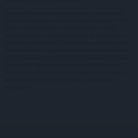
A kínai gyártók által teremtett erőteljes versenyhelyzet
szintén befolyásolja az elektromos járművek piacát. A BYD
gyors ütemben bővítette európai jelenlétét, és 2025
áprilisában először előzte meg a Teslát az akkumulátoros
elektromos járművek (BEV) eladásában: a kínai elektromos
járművekre kivetett magasabb uniós vámok ellenére 359%-
os éves növekedést ért el. Egyelőre korai megjósolni, hogy a
kínai gyártók képesek lesznek-e meggyőzni az európai
vásárlókat az elektromos váltásról, gyors terjeszkedésük
azonban már most érezhető hatással van az európai
gazdaságra.