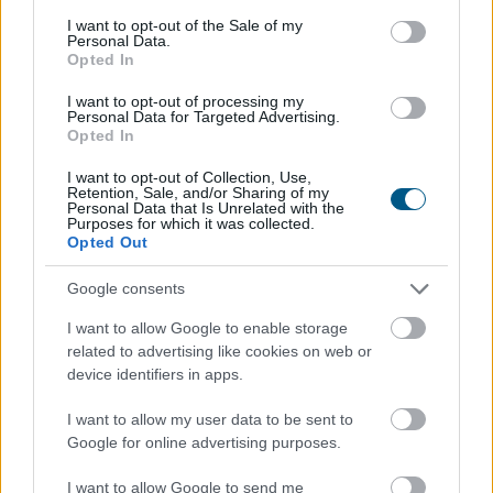
consent section.
I want to opt-out of the Sale of my
Personal Data.
Opted In
I want to opt-out of processing my
Personal Data for Targeted Advertising.
Opted In
I want to opt-out of Collection, Use,
Retention, Sale, and/or Sharing of my
Personal Data that Is Unrelated with the
Purposes for which it was collected.
Opted Out
Balesetveszélyes és életveszélyes gyalog átkelni a
Dunán a Sziget Fesztiválra, a helyszínen a rendőrség
Google consents
kerítést helyezett el és rendőri felügyeletet is biztosít -
közölte a kormány a hőségriasztásról közzétett
I want to allow Google to enable storage
szombati 12 órai gyorsjelentésében a kormany.hu
related to advertising like cookies on web or
device identifiers in apps.
oldalon.
I want to allow my user data to be sent to
2026. 08. 08. 15:00
Google for online advertising purposes.
Megosztás:
TOVÁBB
I want to allow Google to send me