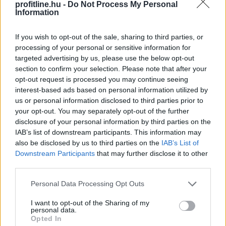
profitline.hu -
Do Not Process My Personal
Az Európai Bizottság felszólította a Meta és a TikTok
Information
közösségi platformokat, hogy határozottabban
lépjenek fel a válsághelyzetekben terjedő
If you wish to opt-out of the sale, sharing to third parties, or
dezinformációval szemben, és erősítsék a
processing of your personal or sensitive information for
tényellenőrzőkkel folytatott együttműködést a múlt
targeted advertising by us, please use the below opt-out
heti ceutai migrációs hullám után.
section to confirm your selection. Please note that after your
opt-out request is processed you may continue seeing
2026. 08. 08. 16:00
interest-based ads based on personal information utilized by
us or personal information disclosed to third parties prior to
Megosztás:
your opt-out. You may separately opt-out of the further
TOVÁBB
disclosure of your personal information by third parties on the
IAB’s list of downstream participants. This information may
also be disclosed by us to third parties on the
IAB’s List of
Downstream Participants
that may further disclose it to other
Életveszélyes gyalog átkelni
a Dunán a
third parties.
Sziget Fesztiválra
Please note that this website/app uses one or more Google
Personal Data Processing Opt Outs
services and may gather and store information including but
not limited to your visit or usage behaviour. You may click to
I want to opt-out of the Sharing of my
personal data.
grant or deny consent to Google and its third-party tags to
Opted In
use your data for below specified purposes in below Google