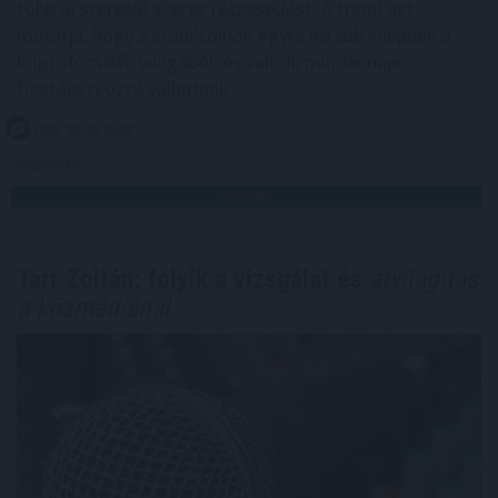
több új szereplő szerez részesedést. A trend azt
mutatja, hogy a stabilcoinok egyre inkább kilépnek a
kriptotőzsdék világából, és valódi, mindennapi
fizetőeszközzé válhatnak.
2026. 08. 08. 09:00
Megosztás:
TOVÁBB
Tarr Zoltán: folyik a vizsgálat és
átvilágítás
a közmédiánál