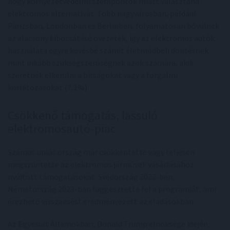
hogy környezetvédelmi szempontok miatt választana
elektromos alternatívát. Több nagyvárosban, például
Párizsban, Londonban és Berlinben, folyamatosan bővülnek
az alacsony kibocsátású övezetek, így az elektromos autók
használata egyre kevésbé számít életmódbeli döntésnek,
mint inkább szükségszerűségnek azok számára, akik
szeretnék elkerülni a bírságokat vagy a forgalmi
korlátozásokat (7,1%).
Csökkenő támogatás, lassuló
elektromosautó-piac
Számos uniós ország már csökkentette vagy teljesen
megszüntette az elektromos járművek vásárlásához
nyújtott támogatásokat. Svédország 2022-ben,
Németország 2023-ban függesztette fel a programját, ami
érezhető visszaesést eredményezett az eladásokban.
Az Egyesült Államokban, Donald Trump elnöksége idején,