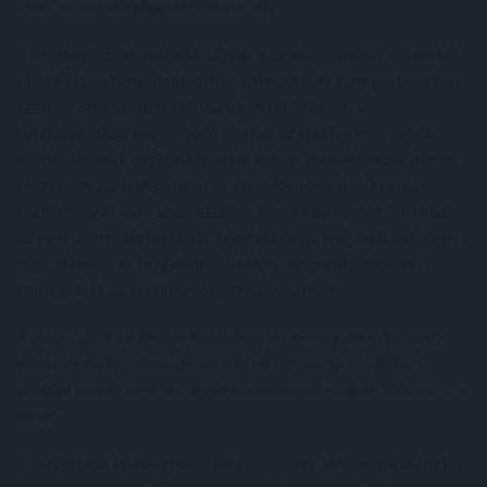
elektromos meghajtást válasszák.
A megkérdezett autósok 17,6%-a az alacsonyabb adóterhek
miatt választana elektromos járművet. Az Európai Unióban
számos ország mérsékli vagy törli el teljesen a
tulajdonláshoz kapcsolódó adókat az elektromos autók
elterjedésének ösztönzése érdekében. Németországban és
Franciaországban például az elektromos autók számára
mentességet vagy akár jelentős kedvezményeket kínálnak
az éves üzemeltetési adók tekintetében, míg Hollandiában a
regisztrációs és forgalmi adó teljes megszüntetésével
támogatják az elektromosjármű-vásárlást.
A válaszadók 14,1%-a a kormányzati támogatások miatt
döntene elektromos jármű mellett. Franciaországban
például jövedelemtől függően a támogatás akár 7000 euró is
lehet.
A carVertical felhasználóinak mindössze 14%-a nyilatkozta,