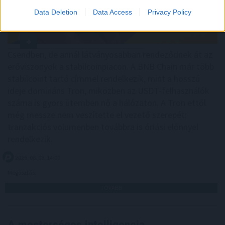
Data Deletion
Data Access
Privacy Policy
Csendben, de annál látványosabban rendeződnek át az
erőviszonyok a stabilcoinpiacon. A BNB Chain már több
stabilcoint tartó címmel rendelkezik, mint a hosszú
ideje domináns Tron, miközben az USDT-felhasználók
száma is gyors ütemben nő a hálózaton. A Tron ettől
még messze nem veszítette el vezető szerepét:
tranzakciós volumenben továbbra is óriási előnnyel
rendelkezik.
2026. 08. 08. 14:00
Megosztás:
TOVÁBB
A mesterséges intelligencia