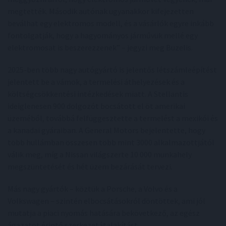
megtették. Második autónak ugyanakkor kifejezetten
beválhat egy elektromos modell, és a vásárlók egyre inkább
fontolgatják, hogy a hagyományos járművük mellé egy
elektromosat is beszerezzenek” – jegyzi meg Buzelis.
2025-ben több nagy autógyártó is jelentős létszámleépítést
jelentett be a vámok, a termelési áthelyezések és a
költségcsökkentési intézkedések miatt. A Stellantis
ideiglenesen 900 dolgozót bocsátott el öt amerikai
üzeméből, továbbá felfüggesztette a termelést a mexikói és
a kanadai gyáraiban. A General Motors bejelentette, hogy
több hullámban összesen több mint 3000 alkalmazottjától
válik meg, míg a Nissan világszerte 10 000 munkahely
megszüntetését és hét üzem bezárását tervezi.
Más nagy gyártók – köztük a Porsche, a Volvo és a
Volkswagen – szintén elbocsátásokról döntöttek, ami jól
mutatja a piaci nyomás hatására bekövetkező, az egész
ágazatot érintő szerkezetátalakítást.