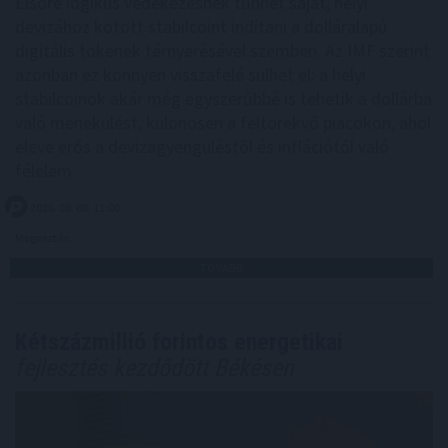
Elsőre logikus védekezésnek tűnhet saját, helyi
devizához kötött stabilcoint indítani a dolláralapú
digitális tokenek térnyerésével szemben. Az IMF szerint
azonban ez könnyen visszafelé sülhet el: a helyi
stabilcoinok akár még egyszerűbbé is tehetik a dollárba
való menekülést, különösen a feltörekvő piacokon, ahol
eleve erős a devizagyengüléstől és inflációtól való
félelem.
2026. 08. 08. 11:00
Megosztás:
TOVÁBB
Kétszázmillió forintos energetikai
fejlesztés kezdődött Békésen