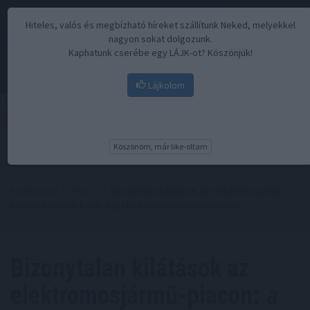
Hiteles, valós és megbízható híreket szállítunk Neked, melyekkel
nagyon sokat dolgozunk.
Kaphatunk cserébe egy LÁJK-ot? Köszönjük!
Lájkolom
Menü
Köszönöm, már like-oltam
Kezdőoldal
//
Hírek
// Bizonytalan kilátások az elektromosjármű-
piacon: a vásárlók fele egyelőre nem venne villanyautót
Bizonytalan kilátások az
elektromosjármű-piacon:
a