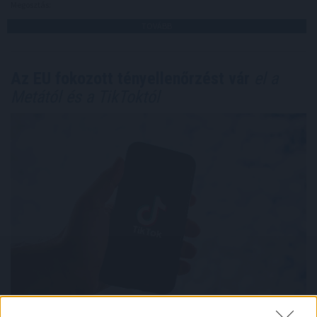
Megosztás:
TOVÁBB
Az EU fokozott tényellenőrzést vár
el a
Metától és a TikToktól