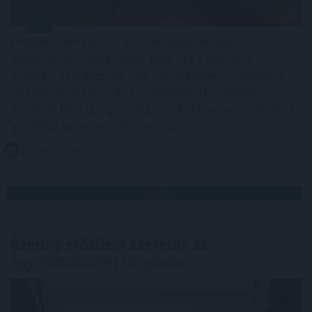
Félidőhöz érkezett a NAV idei balatoni nyári
ellenőrzéssorozata. Július eleje óta a revizorok
Somogy, Veszprém és Zala vármegyében vizsgálják a
legforgalmasabb nyári szolgáltatókat. A kiemelt
akcióban húsz igazgatóság munkatársai vesznek részt,
az eddigi egyenleg: lehetne jobb is!
2026. 08. 08. 18:00
Megosztás:
TOVÁBB
Szerbia erősíteni szeretné az
együttműködést Ukrajnával