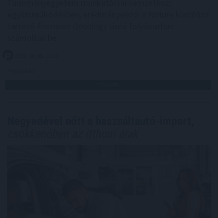
Tudományegyetem munkatársai nemzetközi
együttműködésben, eredményeikről a Nature kiadóhoz
tartozó Precision Oncology című folyóiratban
számoltak be.
2026. 08. 08. 13:00
Megosztás:
TOVÁBB
Negyedével nőtt a használtautó-import,
csökkenőben az itthoni árak