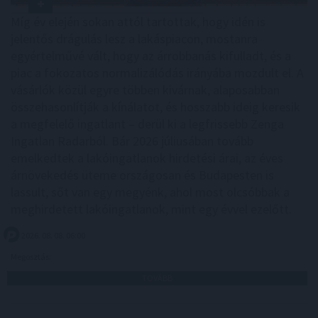
Míg év elején sokan attól tartottak, hogy idén is
jelentős drágulás lesz a lakáspiacon, mostanra
egyértelművé vált, hogy az árrobbanás kifulladt, és a
piac a fokozatos normalizálódás irányába mozdult el. A
vásárlók közül egyre többen kivárnak, alaposabban
összehasonlítják a kínálatot, és hosszabb ideig keresik
a megfelelő ingatlant – derül ki a legfrissebb Zenga
Ingatlan Radarból. Bár 2026 júliusában tovább
emelkedtek a lakóingatlanok hirdetési árai, az éves
árnövekedés üteme országosan és Budapesten is
lassult, sőt van egy megyénk, ahol most olcsóbbak a
meghirdetett lakóingatlanok, mint egy évvel ezelőtt.
2026. 08. 08. 06:00
Megosztás:
TOVÁBB