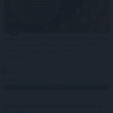
Folyik a vizsgálat és átvilágítás a közmédiánál - közölte
a társadalmi kapcsolatokért és kultúráért felelős
miniszter a Facebook-oldalán pénteken közzétett
videójában.
2026. 08. 08. 08:00
Megosztás:
TOVÁBB
Minden korábbinál hamarabb kezdődik a
közvetlen
agrártámogatások előlegfizetése