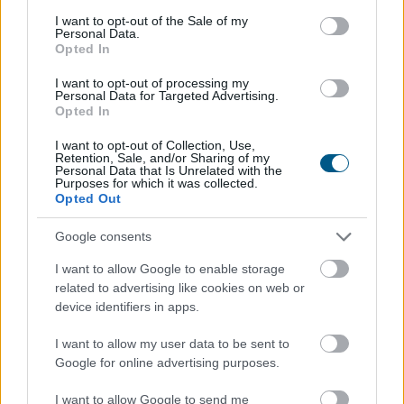
consent section.
I want to opt-out of the Sale of my
Personal Data.
Újabb nagybank viszi 3 százalék alá
az
Opted In
Otthon Start lakáshitel kamatát
I want to opt-out of processing my
Personal Data for Targeted Advertising.
Opted In
I want to opt-out of Collection, Use,
Retention, Sale, and/or Sharing of my
Personal Data that Is Unrelated with the
Purposes for which it was collected.
Opted Out
Google consents
I want to allow Google to enable storage
related to advertising like cookies on web or
device identifiers in apps.
Még egy nagybank kamatkedvezményt ad azért, hogy
I want to allow my user data to be sent to
az igénylők nála vegyék fel a kedvezményes, maximum
Google for online advertising purposes.
3 százalékos kamatú Otthon Startot. 2026-ban az új
lakáshitelek 80 százaléka valamilyen állami
I want to allow Google to send me