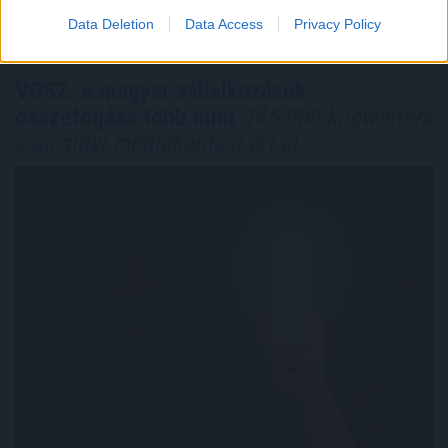
TOVÁBB
Data Deletion
Data Access
Privacy Policy
VOSZ: a magyar vállalkozások
összefogása több mint
145 000 kilowattóra
csúcsidei megtakarítást ért el