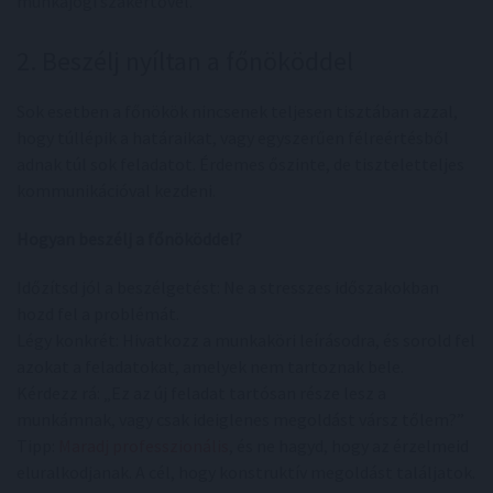
munkajogi szakértővel.
2. Beszélj nyíltan a főnököddel
Sok esetben a főnökök nincsenek teljesen tisztában azzal,
hogy túllépik a határaikat, vagy egyszerűen félreértésből
adnak túl sok feladatot. Érdemes őszinte, de tiszteletteljes
kommunikációval kezdeni.
Hogyan beszélj a főnököddel?
Időzítsd jól a beszélgetést: Ne a stresszes időszakokban
hozd fel a problémát.
Légy konkrét: Hivatkozz a munkaköri leírásodra, és sorold fel
azokat a feladatokat, amelyek nem tartoznak bele.
Kérdezz rá: „Ez az új feladat tartósan része lesz a
munkámnak, vagy csak ideiglenes megoldást vársz tőlem?”
Tipp:
Maradj professzionális
, és ne hagyd, hogy az érzelmeid
eluralkodjanak. A cél, hogy konstruktív megoldást találjatok.