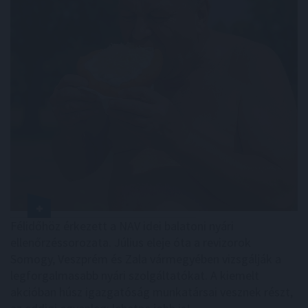
Félidőhöz érkezett a NAV idei balatoni nyári
ellenőrzéssorozata. Július eleje óta a revizorok
Somogy, Veszprém és Zala vármegyében vizsgálják a
legforgalmasabb nyári szolgáltatókat. A kiemelt
akcióban húsz igazgatóság munkatársai vesznek részt,