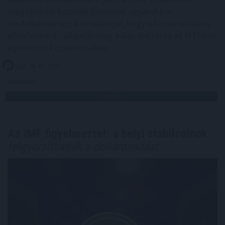
megvásárolt használt járművek ugyanakkor
rendelkeznek azzal az előnnyel, hogy a kocsik előélete
ellenőrizhető - állapítja meg a Das WeltAuto az MTI-hez
eljuttatott közleményében.
2026. 08. 08. 12:00
Megosztás:
TOVÁBB
Az IMF figyelmeztet: a helyi stabilcoinok
felgyorsíthatják a dollárosodást