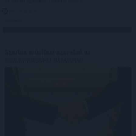
az eddigi egyenleg: lehetne jobb is!
2026. 08. 08. 18:00
Megosztás:
TOVÁBB
Szerbia erősíteni szeretné az
együttműködést Ukrajnával