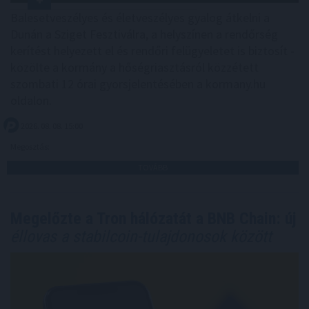
Balesetveszélyes és életveszélyes gyalog átkelni a
Dunán a Sziget Fesztiválra, a helyszínen a rendőrség
kerítést helyezett el és rendőri felügyeletet is biztosít -
közölte a kormány a hőségriasztásról közzétett
szombati 12 órai gyorsjelentésében a kormany.hu
oldalon.
2026. 08. 08. 15:00
Megosztás:
TOVÁBB
Megelőzte a Tron hálózatát a BNB Chain: új
éllovas a stabilcoin-tulajdonosok között