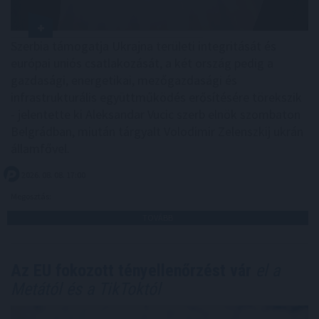
Szerbia támogatja Ukrajna területi integritását és
európai uniós csatlakozását, a két ország pedig a
gazdasági, energetikai, mezőgazdasági és
infrastrukturális együttműködés erősítésére törekszik
- jelentette ki Aleksandar Vucic szerb elnök szombaton
Belgrádban, miután tárgyalt Volodimir Zelenszkij ukrán
államfővel.
2026. 08. 08. 17:00
Megosztás:
TOVÁBB
Az EU fokozott tényellenőrzést vár
el a
Metától és a TikToktól