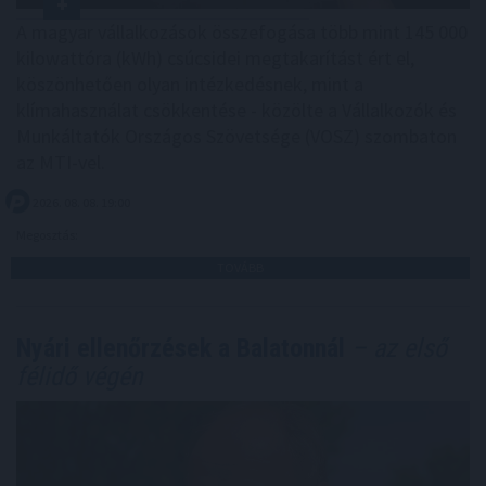
A magyar vállalkozások összefogása több mint 145 000
kilowattóra (kWh) csúcsidei megtakarítást ért el,
köszönhetően olyan intézkedésnek, mint a
klímahasználat csökkentése - közölte a Vállalkozók és
Munkáltatók Országos Szövetsége (VOSZ) szombaton
az MTI-vel.
2026. 08. 08. 19:00
Megosztás:
TOVÁBB
Nyári ellenőrzések a Balatonnál
– az első
félidő végén