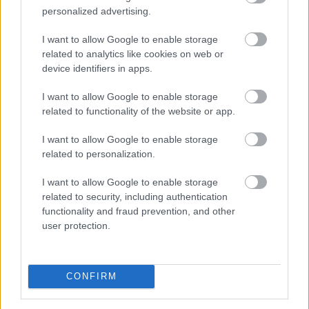
támogatásos kölcsön, túlnyomórészt Otthon Start.
personalized advertising.
Augusztus 10-től az UniCredit is belép az ezt a hitelt 3
I want to allow Google to enable storage
százalék alatti kamattal kínáló bankok közé – derül ki a
related to analytics like cookies on web or
BiztosDöntés.hu összegzéséből.
device identifiers in apps.
2026. 08. 08. 21:00
I want to allow Google to enable storage
Megosztás:
related to functionality of the website or app.
TOVÁBB
I want to allow Google to enable storage
related to personalization.
Magyar Péter: Baka András
elfogadta a
I want to allow Google to enable storage
felkérést
related to security, including authentication
functionality and fraud prevention, and other
Elfogadta a felkérést a köztársasági elnöki tisztségre
user protection.
Baka András - közölte a kormányfő Facebook-oldalán
szombaton.
CONFIRM
2026. 08. 08. 20:00
Megosztás: