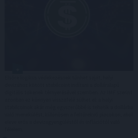
Elsőre logikus védekezésnek tűnhet saját, helyi
devizához kötött stabilcoint indítani a dolláralapú
digitális tokenek térnyerésével szemben. Az IMF szerint
azonban ez könnyen visszafelé sülhet el: a helyi
stabilcoinok akár még egyszerűbbé is tehetik a dollárba
való menekülést, különösen a feltörekvő piacokon, ahol
eleve erős a devizagyengüléstől és inflációtól való
félelem.