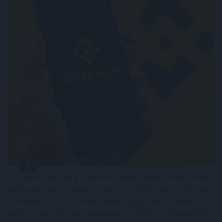
Csendben, de annál látványosabban rendeződnek át az
erőviszonyok a stabilcoinpiacon. A BNB Chain már több
stabilcoint tartó címmel rendelkezik, mint a hosszú
ideje domináns Tron, miközben az USDT-felhasználók