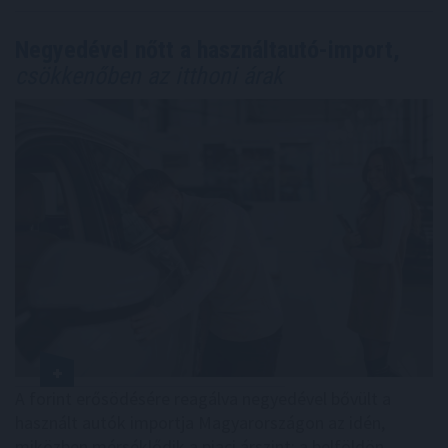
Negyedével nőtt a használtautó-import,
csökkenőben az itthoni árak
A forint erősödésére reagálva negyedével bővült a
használt autók importja Magyarországon az idén,
miközben mérséklődik a piaci árszint; a belföldön