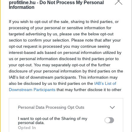
profitline.hu -
Do Not Process My Personal
Information
If you wish to opt-out of the sale, sharing to third parties, or
processing of your personal or sensitive information for
targeted advertising by us, please use the below opt-out
section to confirm your selection. Please note that after your
opt-out request is processed you may continue seeing
interest-based ads based on personal information utilized by
us or personal information disclosed to third parties prior to
your opt-out. You may separately opt-out of the further
Példa nélkülinek nevezte a gazdasági és energetikai
disclosure of your personal information by third parties on the
miniszter szombaton, hogy felmérések szerint a
IAB’s list of downstream participants. This information may
magyarok 84 százaléka csatlakozott az
also be disclosed by us to third parties on the
IAB’s List of
Downstream Participants
that may further disclose it to other
energiarendszer terhelésének csökkentéséhez.
third parties.
Please note that this website/app uses one or more Google
Personal Data Processing Opt Outs
2026. 08. 08. 22:00
services and may gather and store information including but
Megosztás:
not limited to your visit or usage behaviour. You may click to
I want to opt-out of the Sharing of my
personal data.
grant or deny consent to Google and its third-party tags to
TOVÁBB
Opted In
use your data for below specified purposes in below Google