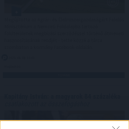
Megújította az Agrár- és Élelmiszergazdaságért Felelős
Minisztérium a Nemzeti Földalapba tartozó
földterületek megbízási szerződéssel történő átmeneti
hasznosításának rendjét - tette közzé a tárca
szombaton a kormány Facebook-oldalán.
2026. 08. 08. 23:00
Megosztás:
TOVÁBB
Kapitány István: a magyarok 84 százaléka
csatlakozott az összefogáshoz