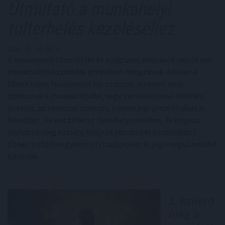
Útmutató a munkahelyi
túlterhelés kezeléséhez
2025. 01. 26. 08:00
A munkahelyi túlterhelés és a jogtalan elvárások sajnos sok
munkavállaló számára ismerősen hangzanak. Amikor a
főnök olyan feladatokat kér számon, amelyek nem
tartoznak a munkakörödbe, vagy indokolatlanul túlórára
kötelez, az nemcsak stresszt, hanem jogi problémákat is
felvethet. De mit tehetsz ilyen helyzetekben, és hogyan
oldhatod meg ezt úgy, hogy ne veszítsd el a munkádat?
Ebben a cikkben gyakorlati tanácsokat és jogi megközelítést
kínálunk.
1. Ismerd
meg a