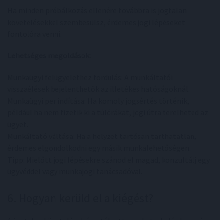
Ha minden próbálkozás ellenére továbbra is jogtalan
követelésekkel szembesülsz, érdemes jogi lépéseket
fontolóra venni.
Lehetséges megoldások:
Munkaügyi felügyelethez fordulás: A munkáltatói
visszaélések bejelenthetők az illetékes hatóságoknál.
Munkaügyi per indítása: Ha komoly jogsértés történik,
például ha nem fizetik ki a túlórákat, jogi útra terelheted az
ügyet.
Munkáltató váltása: Ha a helyzet tartósan tarthatatlan,
érdemes elgondolkodni egy másik munkalehetőségen.
Tipp: Mielőtt jogi lépésekre szánod el magad, konzultálj egy
ügyvéddel vagy munkajogi tanácsadóval.
6. Hogyan kerüld el a kiégést?