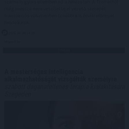
száma is gyors ütemben nő a hálózaton. A Tron ettől
még messze nem veszítette el vezető szerepét:
tranzakciós volumenben továbbra is óriási előnnyel
rendelkezik.
2026. 08. 08. 14:00
Megosztás:
TOVÁBB
A mesterséges intelligencia
alkalmazhatóságát vizsgálták személyre
szabott daganatellenes terápia kialakítására
Szegeden