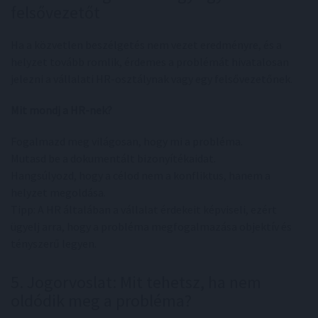
felsővezetőt
Ha a közvetlen beszélgetés nem vezet eredményre, és a
helyzet tovább romlik, érdemes a problémát hivatalosan
jelezni a vállalati HR-osztálynak vagy egy felsővezetőnek.
Mit mondj a HR-nek?
Fogalmazd meg világosan, hogy mi a probléma.
Mutasd be a dokumentált bizonyítékaidat.
Hangsúlyozd, hogy a célod nem a konfliktus, hanem a
helyzet megoldása.
Tipp: A HR általában a vállalat érdekeit képviseli, ezért
ügyelj arra, hogy a probléma megfogalmazása objektív és
tényszerű legyen.
5. Jogorvoslat: Mit tehetsz, ha nem
oldódik meg a probléma?