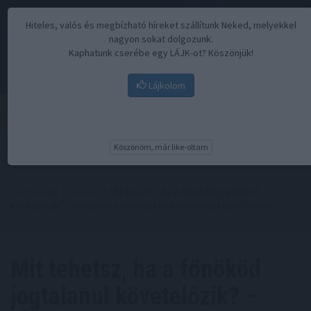
Hiteles, valós és megbízható híreket szállítunk Neked, melyekkel
nagyon sokat dolgozunk.
Kaphatunk cserébe egy LÁJK-ot? Köszönjük!
Lájkolom
Menü
Köszönöm, már like-oltam
Kezdőoldal
//
Hírek
// Mit tehetsz, ha a főnököd jogtalanul
követelőzik? – Útmutató a munkahelyi túlterhelés kezeléséhez
Mit tehetsz, ha a főnököd
jogtalanul követelőzik? –