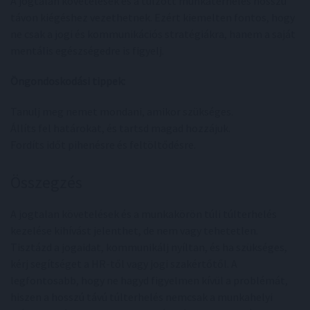
A jogtalan követelések és a túlzott munkaterhelés hosszú
távon kiégéshez vezethetnek. Ezért kiemelten fontos, hogy
ne csak a jogi és kommunikációs stratégiákra, hanem a saját
mentális egészségedre is figyelj.
Öngondoskodási tippek:
Tanulj meg nemet mondani, amikor szükséges.
Állíts fel határokat, és tartsd magad hozzájuk.
Fordíts időt pihenésre és feltöltődésre.
Összegzés
A jogtalan követelések és a munkakörön túli túlterhelés
kezelése kihívást jelenthet, de nem vagy tehetetlen.
Tisztázd a jogaidat, kommunikálj nyíltan, és ha szükséges,
kérj segítséget a HR-től vagy jogi szakértőtől. A
legfontosabb, hogy ne hagyd figyelmen kívül a problémát,
hiszen a hosszú távú túlterhelés nemcsak a munkahelyi