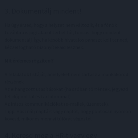
3. Dokumentálj mindent!
Ha úgy érzed, hogy a helyzet nem változik, és a főnök
továbbra is jogtalanul terhel túl, fontos, hogy mindent
dokumentálj. Így, ha később hivatalos panaszt kell tenned,
kézzelfogható bizonyítékaid lesznek.
Mit érdemes rögzíteni?
A feladatok listáját, amelyeket nem tartasz a munkaköröd
részének.
Az elhangzott utasításokat (ha szóban történtek, jegyezd
fel időponttal és tartalommal).
Az írásos kommunikációkat (e-mailek, üzenetek).
Tipp: Használj naptárt vagy naplót, hogy pontosan nyomon
kövesd, mikor és mennyi túlórát végeztél.
4. Keresd meg a HR-t vagy egy