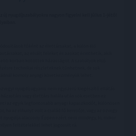
új nyugdíjszabályokra nagyon figyelni kell július 1-jétől
lyaiban.
ódosítások főként az élettársakat, a külön élő
astársakat, az elvált feleket és azokat érinthetik, akik
sebb korban kötöttek házasságot. A szabályok első
ézésre technikai részleteknek tűnhetnek, de sok
ládnál komoly anyagi következményük lehet.
özvegyi nyugdíj ugyanis nem egyszerű kiegészítő ellátás.
 házastárs vagy élettárs halála után sok esetben ez
enti az egyik legfontosabb anyagi kapaszkodót, különösen
or, ha az elhunyt volt a család fő keresője, vagy az özvegy
át nyugdíja alacsony. Éppen ezért nem mindegy, ki, mikor
milyen feltételekkel lehet jogosult rá.