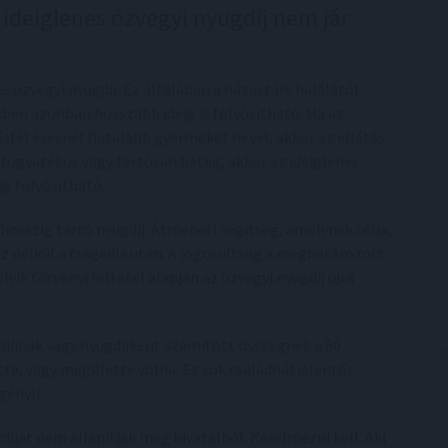
 ideiglenes özvegyi nyugdíj nem jár
s özvegyi nyugdíj. Ez általában a házastárs halálától
kben azonban hosszabb ideig is folyósítható. Ha az
sfél évesnél fiatalabb gyermeket nevel, akkor az ellátás
fogyatékos vagy tartósan beteg, akkor az ideiglenes
g folyósítható.
hosszig tartó nyugdíj. Átmeneti segítség, amelynek célja,
 nélkül a tragédia után. A jogosultság a meghatározott
yik törvényi feltétel alapján az özvegyi nyugdíj újra
gdíjnak vagy nyugdíjként számított összegnek a 60
te, vagy megillette volna. Ez sok családnál jelentős
gényli.
díjat nem állapítják meg hivatalból. Kérelmezni kell. Aki