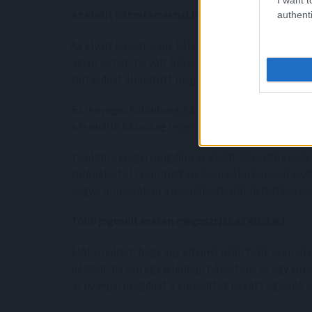
Az elvált házastársaknál továbbra is szigorú mara
authenti
Az elvált házastársak helyzete továbbra is speciáli
akkor járhat, ha volt házastársától annak haláláig
tartásdíjat állapított meg.
Ez lényeges különbség a külön élő, de még házass
a fennálló házasság lehet a döntő, az elvált házas
További özvegyi nyugdíjra az elvált házastárs csak 
különéléstől számított tíz éven belül bekövetkeztek
Vagyis önmagában a nyugdíjkorhatár betöltése v
Több jogosult esetén megosztják az ellátást
Előfordulhat, hogy egy elhunyt után több személy i
például, ha van egy jelenlegi házastárs, és egy kor
az özvegyi nyugdíjat a jogosultak között egyenlő 