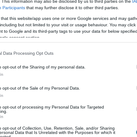
. This information may also be disclosed by us to third parties on the
IA
um
Participants
that may further disclose it to other third parties.
 that this website/app uses one or more Google services and may gath
azni, amikor az elhalálozás 2026. június 30. után
including but not limited to your visit or usage behaviour. You may click 
i ügyet érintenek automatikusan. Az özvegyi nyugdíjnál
 to Google and its third-party tags to use your data for below specifi
 be, és akkor milyen jogszabályok voltak érvényben.
ogle consent section.
 kapcsolatban élnek, külön élnek a házastársuktól, már
l Data Processing Opt Outs
t. A jogosultságot ugyanis nemcsak a kapcsolat formája,
lyzete is befolyásolhatja.
o opt-out of the Sharing of my personal data.
In
o opt-out of the Sale of my Personal Data.
ti. 2026. július 1-jétől az élettárs nem lesz jogosult
In
rsának a halál időpontjában mással még fennálló
to opt-out of processing my Personal Data for Targeted
ing.
In
ra, ha az elhunyttal annak haláláig legalább egy évig
született. Jogosultságot jelenthet az is, ha az
o opt-out of Collection, Use, Retention, Sale, and/or Sharing
ersonal Data that Is Unrelated with the Purposes for which it
gyütt éltek. Mindkét esetben feltétel, hogy egyiküknek
lected.