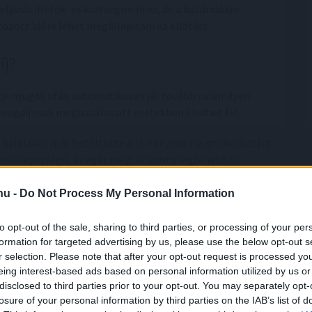
eljárás illeték- és költségmentes, de a határidőkre
tozott időre lehet megállapítani az ellátást.
íj?
yi nyugdíj után automatikusan jár tovább valamilyen
 nyugdíj csak meghatározott esetekben éledhet fel.
 halálakor már betöltötte a rá irányadó nyugdíjkorhatárt.
nkaképességű, és egészségi állapota legfeljebb 50
egalább két olyan gyermeket tart el, akik az elhunyt
n is fennállhat a jogosultság, ha a gyermek fogyatékkal
.hu -
Do Not Process My Personal Information
to opt-out of the sale, sharing to third parties, or processing of your per
nem feltétlenül kell már a halál pillanatában fennállnia.
formation for targeted advertising by us, please use the below opt-out s
m érte el a nyugdíjkorhatárt, de azt az elhalálozástól
r selection. Please note that after your opt-out request is processed y
eing interest-based ads based on personal information utilized by us or
ltételek mellett később újra jogosulttá válhat. Ez a
disclosed to third parties prior to your opt-out. You may separately opt-
losure of your personal information by third parties on the IAB’s list of