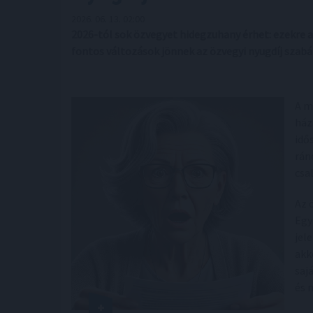
2026. 06. 13. 02:00
2026-tól sok özvegyet hidegzuhany érhet: ezekre az 
fontos változások jönnek az özvegyi nyugdíj szabá
A m
ház
idő
rán
csa
Az 
Egy
jel
akk
saj
és 