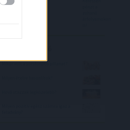
árfolyamokon is!
Kalkulátor ajánló
Mikor volt a sorsfordító pillanat?
Milyen ételre hasonlítok?
Hová utazzak legközelebb?
Milyen pozitív egész számra igaz a
feladvány?