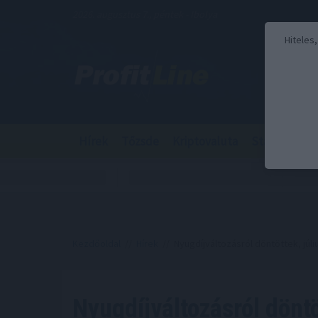
2026. augusztus 7., péntek - Ibolya
Hiteles
Hírek
Tőzsde
Kriptovaluta
Stabilcoin
Kezdőoldal
//
Hírek
// Nyugdíjváltozásról döntöttek, júliu
Nyugdíjváltozásról döntö