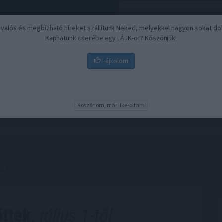
, valós és megbízható híreket szállítunk Neked, melyekkel nagyon sokat do
Kaphatunk cserébe egy LÁJK-ot? Köszönjük!
Lájkolom
Nyugdíj
Biztosítási befektetések
BU
Köszönöm, már like-oltam
s 1-től
ttek,
július 1-től