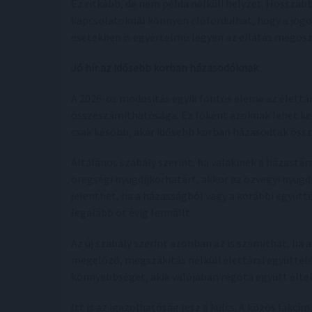
Ez ritkább, de nem példa nélküli helyzet. Hosszabb
kapcsolatoknál könnyen előfordulhat, hogy a jogosu
esetekben is egyértelmű legyen az ellátás megosz
Jó hír az idősebb korban házasodóknak
A 2026-os módosítás egyik fontos eleme az élettá
összeszámíthatósága. Ez főként azoknak lehet kedv
csak később, akár idősebb korban házasodtak össz
Általános szabály szerint, ha valakinek a házastá
öregségi nyugdíjkorhatárt, akkor az özvegyi nyug
jelenthet, ha a házasságból vagy a korábbi együtt
legalább öt évig fennállt.
Az új szabály szerint azonban az is számíthat, ha
megelőző, megszakítás nélküli élettársi együttélés
könnyebbséget, akik valójában régóta együtt élte
Itt is az igazolhatóság lesz a kulcs. A közös lak