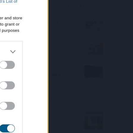
B’s List of
Elmaradt a várakozásoktól az ipar júniusi
teljesítménye
er and store
A magyar vegyipar csaknem 200
to grant or
megawattal csökkentette
ed purposes
energiafelhasználását
Így változtatja meg a
fizetésemelési tárgyalásokat a
bértranszparencia
A vészhelyzet elkerülésén
dolgoznak a halgazdálkodók
Friss elemzéseink
Fokozatos kamatcsökkentést
támogatnak az amerikai
jegybankárok