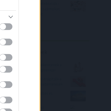
Örülhetnek a Richter befektetők -
piaci konszenzus feletti számokat
közölt a tőzsdei vállalat
4IG elemzés
Richter elemzés
Befektetési tippek
Lakáshitelkamatot csökkentenek a
Magyar Bankholding tagbankjai
Kiszámolták, mennyivel drágítják a
hiteltörlesztőket a kamatemelések
MOL: részvény felminősítés és
célármódosítás
Keressen pénzt a zuhanó