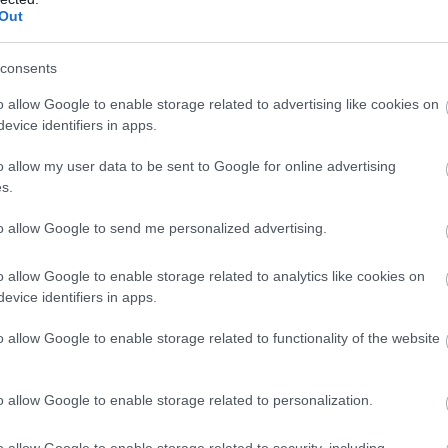
áskor.
Out
ú ideje élnek élettársi kapcsolatban, de nem kötöttek
consents
ársi kapcsolatot, de szigorú feltételekhez köti az
üzemi számlák, a hivatalos iratok és a közös gyermek
o allow Google to enable storage related to advertising like cookies on
evice identifiers in apps.
élés bizonyításában.
o allow my user data to be sent to Google for online advertising
hat
s.
a „külön élő házastárs” fogalma. Az új szabályozás szerint
to allow Google to send me personalized advertising.
azonos módon lehet jogosult özvegyi nyugdíjra.
o allow Google to enable storage related to analytics like cookies on
maga a házassági kötelék lesz a döntő. Ha a házasság
evice identifiers in apps.
i alap lehet, függetlenül attól, hogy a felek ténylegesen
o allow Google to enable storage related to functionality of the website
rdulhat, hogy házastársak egészségügyi, családi,
nem váltak el. Az új szabály alapján a különélés
o allow Google to enable storage related to personalization.
ségét.
o allow Google to enable storage related to security, including