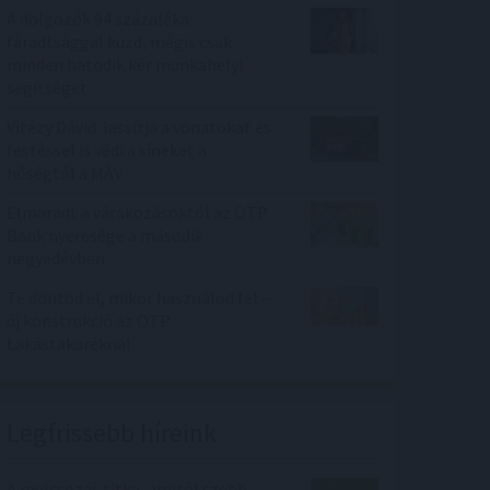
A dolgozók 94 százaléka
fáradtsággal küzd, mégis csak
minden hatodik kér munkahelyi
segítséget
Vitézy Dávid: lassítja a vonatokat és
festéssel is védi a síneket a
hőségtől a MÁV
Elmaradt a várakozásoktól az OTP
Bank nyeresége a második
negyedévben
Te döntöd el, mikor használod fel –
új konstrukció az OTP
Lakástakaréknál
Legfrissebb híreink
A mulcsozás titka, amitől szebb