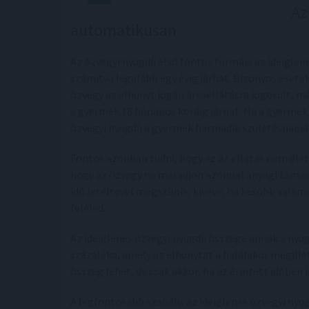
Az
automatikusan
Az özvegyi nyugdíj első fontos formája az ideiglene
számítva legalább egy évig járhat. Bizonyos esete
özvegy az elhunyt jogán árvaellátásra jogosult, má
a gyermek 18 hónapos koráig járhat. Ha a gyermek 
özvegyi nyugdíj a gyermek harmadik születésnapjái
Fontos azonban tudni, hogy ez az ellátás nem élet
hogy az özvegy ne maradjon azonnal anyagi támasz
idő leteltével megszűnik, kivéve, ha később valamel
feléled.
Az ideiglenes özvegyi nyugdíj összege annak a nyu
százaléka, amely az elhunytat a halálakor megillet
összeg lehet, de csak akkor, ha az érintett időben i
A legfontosabb szabály: az ideiglenes özvegyi nyug