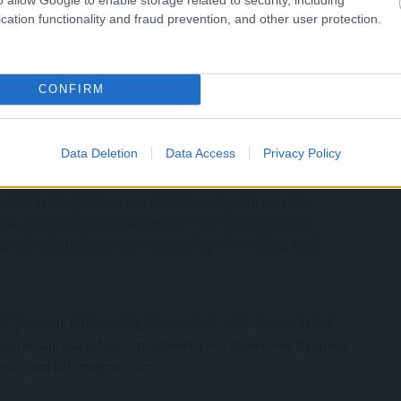
d a szabály
cation functionality and fraud prevention, and other user protection.
s. Elvált házastársnak ideiglenes özvegyi nyugdíj csak
 tartásdíjban részesült, vagy a bíróság számára
CONFIRM
ágban álló személyekhez képest. A külön élő házastársnál
Data Deletion
Data Access
Privacy Policy
társnál viszont a tartásdíj kérdése kulcsfontosságú.
akkor lehet jogosult, ha a jogosultsági feltételek a
, és a tartásdíjhoz kapcsolódó feltétel is teljesült.
agy a megváltozott munkaképesség nem mindig elég.
s jogosult lenne özvegyi nyugdíjra. Ilyen helyzet lehet
ábbi elvált házastárs is megfelel a feltételeknek. Ilyenkor
arányban kell megosztani.