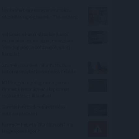
Így kaphat egy magyar nyugdíjas
olcsóbban gyógyszert - 7 lehetőség
Változás a használtautó-piacon:
meredeken esik a dízel, miközben
30%-kal nőtt a zöld autók iránti
kereslet
Személycseréket jelentette be a
katonai vezetésben az orosz elnök
MNB: egyhangúlag támogatta a
monetáris tanács az alapkamat
csökkentését júliusban
Gyorsjelentések repítették az
európai piacokat
Ki rendelhet el vízkorlátozást ma
Magyarországon?