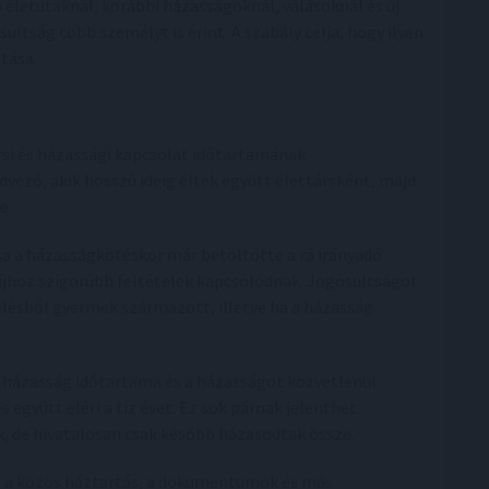
 életutaknál, korábbi házasságoknál, válásoknál és új
ltság több személyt is érint. A szabály célja, hogy ilyen
tása.
rsi és házassági kapcsolat időtartamának
ező, akik hosszú ideig éltek együtt élettársként, majd
e.
rsa a házasságkötéskor már betöltötte a rá irányadó
díjhoz szigorúbb feltételek kapcsolódnak. Jogosultságot
élésből gyermek származott, illetve ha a házasság
 a házasság időtartama és a házasságot közvetlenül
 együtt eléri a tíz évet. Ez sok párnak jelenthet
k, de hivatalosan csak később házasodtak össze.
cím, a közös háztartás, a dokumentumok és más