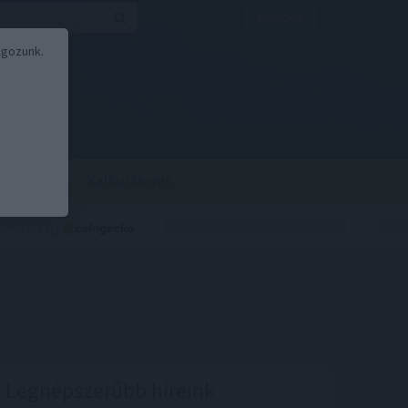
Belépés
lgozunk.
BOR
BIRS
Kalkulátorok
Legnépszerűbb híreink