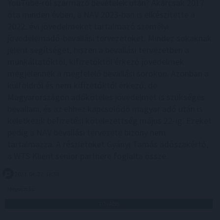
YouTube-ról származó bevételek után? Akárcsak 2017
óta minden évben, a NAV 2023-ban is elkészítette a
2022. évi jövedelmeket tartalmazó személyi
jövedelemadó-bevallási tervezeteket. Mindez sokaknak
jelent segítséget, hiszen a bevallási tervezetben a
munkáltatóktól, kifizetőktől érkező jövedelmek
megjelennek a megfelelő bevallási sorokon. Azonban a
külföldről és nem kifizetőktől érkező, de
Magyarországon adóköteles jövedelmet is szükséges
bevallani, és az ehhez kapcsolódó magyar adó után is
keletkezik befizetési kötelezettség május 22-ig. Ezeket
pedig a NAV bevallási tervezete bizony nem
tartalmazza. A részleteket Gyányi Tamás adószakértő,
a WTS Klient senior partnere foglalta össze.
2023. 04. 27. 18:30
Megosztás:
TOVÁBB