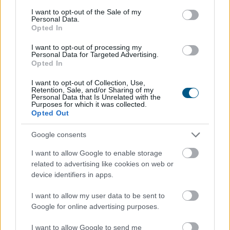
consent section.
I want to opt-out of the Sale of my
Personal Data.
Opted In
A Binance csatlakozott a FIDO Alliance-hez, egy olyan
I want to opt-out of processing my
Personal Data for Targeted Advertising.
szövetséghez, amely a jelszó nélküli hitelesítési
Opted In
szabványok fejlesztésével foglalkozik. A technológia
integrálása növeli a Binance-ügyfelek biztonságát és
I want to opt-out of Collection, Use,
Retention, Sale, and/or Sharing of my
fokozza a felhasználói élményt.
Personal Data that Is Unrelated with the
Purposes for which it was collected.
Opted Out
2023. 04. 07. 06:00
Megosztás:
Google consents
TOVÁBB
I want to allow Google to enable storage
related to advertising like cookies on web or
device identifiers in apps.
Az FTX kriptovaluta-csőd tanulságai: mire
I want to allow my user data to be sent to
figyeljenek
a kripto-befektetők a jövőben?
Google for online advertising purposes.
I want to allow Google to send me