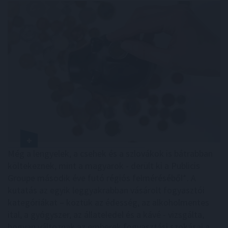
Még a lengyelek, a csehek és a szlovákok is bátrabban
költekeznek, mint a magyarok - derült ki a Publicis
Groupe második éve futó régiós felméréséből*. A
kutatás az egyik leggyakrabban vásárolt fogyasztói
kategóriákat – köztük az édesség, az alkoholmentes
ital, a gyógyszer, az állateledel és a kávé - vizsgálta,
hogyan változnak az emberek fogyasztási szokásai a