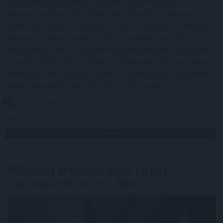
árfolyamrekordokhoz, de BNB-token-égetés és a FED
kamatdöntése is hatással volt a digitális pénzügyi
eszközök áraira. A Binance kutatási részlege, a Binance
Research blogsorozatot indít, amelyben ezentúl
közzéteszi a havi rendszerességgel készülő jelentések
összefoglalóit, hogy értékes információval szolgáljon
azoknak, akik megfontoltan és tájékozottan kívánnak
kriptovalutákba vagy NFT-kbe befektetni.
2023. 05. 12. 05:30
Megosztás:
TOVÁBB
Milliárdos áfacsalás miatt tartott
összehangolt akciót a NAV