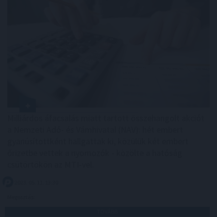
Milliárdos áfacsalás miatt tartott összehangolt akciót
a Nemzeti Adó- és Vámhivatal (NAV): hét embert
gyanúsítottként hallgattak ki, közülük két embert
őrizetbe vettek a nyomozók - közölte a hatóság
csütörtökön az MTI-vel.
2023. 05. 11. 13:30
Megosztás:
TOVÁBB