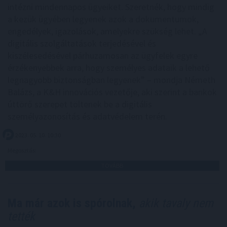
intézni mindennapos ügyeiket. Szeretnék, hogy mindig
a kezük ügyében legyenek azok a dokumentumok,
engedélyek, igazolások, amelyekre szükség lehet. „A
digitális szolgáltatások terjedésével és
kiszélesedésével párhuzamosan az ügyfelek egyre
érzékenyebbek arra, hogy személyes adataik a lehető
legnagyobb biztonságban legyenek” – mondja Németh
Balázs, a K&H innovációs vezetője, aki szerint a bankok
úttörő szerepet töltenek be a digitális
személyazonosítás és adatvédelem terén.
2023. 05. 10. 10:30
Megosztás:
TOVÁBB
Ma már azok is spórolnak,
akik tavaly nem
tették