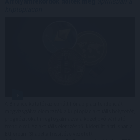
Árfolyamrekordok dőltek meg
áprilisban a
kriptopiacon
A Binance kutatói az elmúlt hónap piaci tendenciát
megvizsgálva elemezték a kriptopiac aktuális helyzetét,
prognózisokat megfogalmazva a közeljövő várható
trendjeiről. Az aktuális elemzésből kiderült: áprilisban a
Ethereum Shapella frissítése vezetett