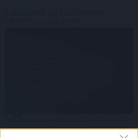
A kriptográfia egy Ponzi-átverés?
Magyarul pénzügyi csalás?
Mi is az a Ponzi-séma? A Ponzi-séma a pénzügyi csalás
egy olyan fajtája, ahol a korábbi befektetőket az új
befektetők által behozott forrásokból fizetik ki, így