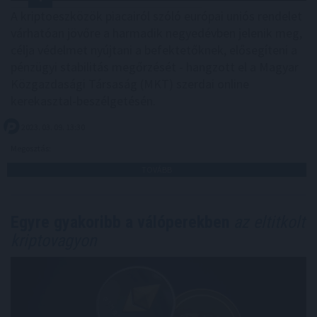
A kriptoeszközök piacairól szóló európai uniós rendelet
várhatóan jövőre a harmadik negyedévben jelenik meg,
célja védelmet nyújtani a befektetőknek, elősegíteni a
pénzügyi stabilitás megőrzését - hangzott el a Magyar
Közgazdasági Társaság (MKT) szerdai online
kerekasztal-beszélgetésén.
2023. 03. 09. 13:30
Megosztás:
TOVÁBB
Egyre gyakoribb a válóperekben
az eltitkolt
kriptovagyon