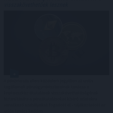
visszakövethetőek lesznek
A pénzmosás elleni küzdelem jegyében az uniós
tagállamok pénzügyminisztereinek tanácsa a
kriptoeszköz-átutalások visszakövethetőségének
biztosítására a pénzátutalásokat kísérő adatokra
vonatkozó szabályokat fogadott el - tájékoztatott az
uniós tanács kedden.