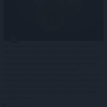
Akár minden tízedik bontópernél is fény derülhet a
házaspár egyik tagjának eltitkolt kriptovagyonára
Magyarországon, ez az arány pedig az elkövetkező tíz
évben megtöbbszöröződhet. Dr. Havas-Sághy Gábor
ügyvéd arról beszélt, annak ellenére, hogy a
kriptovalutás tranzakciók félig-meddig anonim módon
működnek, többnyire mégis lehetséges a detektálásuk.
Mint fogalmazott, a gyanakvó fél akár magánakciót is
indíthat, de érdemes a témában jártas szakemberek
segítségét kérni.
2023. 03. 07. 09:30