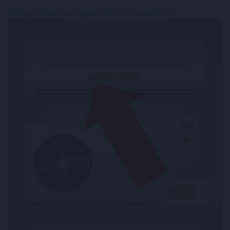
Hőkupola bezárult: bajban a klímát használók is