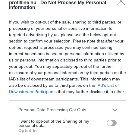
profitline.hu -
Do Not Process My Personal
állandósítják a jövedelmezőség látszatát mindaddig,
Information
amíg kellő számban csatlakoznak az új áldozatok.
If you wish to opt-out of the sale, sharing to third parties, or
2023. 04. 19. 12:15
processing of your personal or sensitive information for
Megosztás:
targeted advertising by us, please use the below opt-out
section to confirm your selection. Please note that after your
TOVÁBB
opt-out request is processed you may continue seeing
interest-based ads based on personal information utilized by
us or personal information disclosed to third parties prior to
Passkey: biometrikus azonosítást
vezet be
your opt-out. You may separately opt-out of the further
a kriptotőzsde
disclosure of your personal information by third parties on the
IAB’s list of downstream participants. This information may
also be disclosed by us to third parties on the
IAB’s List of
Downstream Participants
that may further disclose it to other
third parties.
Please note that this website/app uses one or more Google
Personal Data Processing Opt Outs
services and may gather and store information including but
not limited to your visit or usage behaviour. You may click to
I want to opt-out of the Sharing of my
personal data.
grant or deny consent to Google and its third-party tags to
Opted In
use your data for below specified purposes in below Google