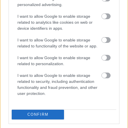
personalized advertising.
I want to allow Google to enable storage
related to analytics like cookies on web or
device identifiers in apps.
I want to allow Google to enable storage
related to functionality of the website or app.
I want to allow Google to enable storage
related to personalization.
Az FTX kritovaluta-tőzsde közelmúltbeli összeomlása
I want to allow Google to enable storage
súlyos következményekkel járt, és megrázta az egész
related to security, including authentication
iparágat. Michael König, a Bécsi
functionality and fraud prevention, and other
Közgazdaságtudományi Egyetem vezetőképző
user protection.
akadémiájának (WU Executive Academy) professzora
mégis úgy véli, mindez jó esélyt kínál arra, hogy a
szektor végre felnőttkorba lépjen, ami szerinte már
CONFIRM
régóta szükséges. Azaz, a kriptovalutáknak nincs vége,
de komoly, felelős üzleti magatartással kell hozzáállni