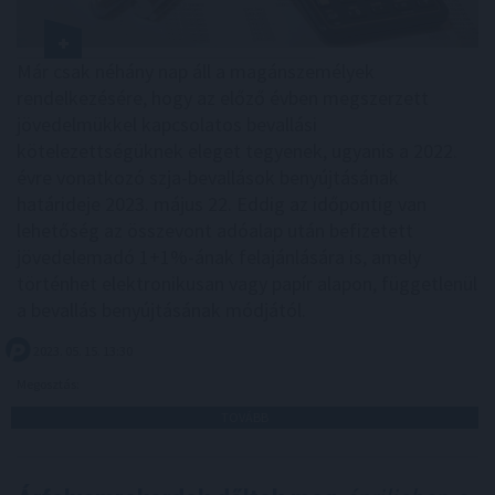
Már csak néhány nap áll a magánszemélyek
rendelkezésére, hogy az előző évben megszerzett
jövedelmükkel kapcsolatos bevallási
kötelezettségüknek eleget tegyenek, ugyanis a 2022.
évre vonatkozó szja-bevallások benyújtásának
határideje 2023. május 22. Eddig az időpontig van
lehetőség az összevont adóalap után befizetett
jövedelemadó 1+1%-ának felajánlására is, amely
történhet elektronikusan vagy papír alapon, függetlenül
a bevallás benyújtásának módjától.
2023. 05. 15. 13:30
Megosztás:
TOVÁBB