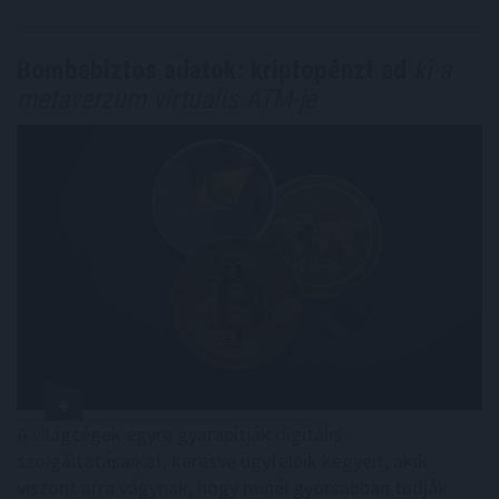
Bombabiztos adatok: kriptopénzt ad
ki a
metaverzum virtuális ATM-je
A világcégek egyre gyarapítják digitális
szolgáltatásaikat, keresve ügyfeleik kegyeit, akik
viszont arra vágynak, hogy minél gyorsabban tudják