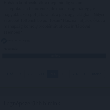
Habár a kriptovalutákra még mindig sokan
szkeptikusan tekintenek, de manapság már egyre
nagyobb szerepet játszanak a pénzügyi világban. Milyen
szerepet töltenek be pontosan? Használhatjuk-e őket a
manapság komoly problémát okozó inflációval
szemben?
2023. 03. 01. 09:20
Megosztás:
TOVÁBB
Első
<
212
213
214
215
216
>
Utolsó
Legnépszerűbb híreink