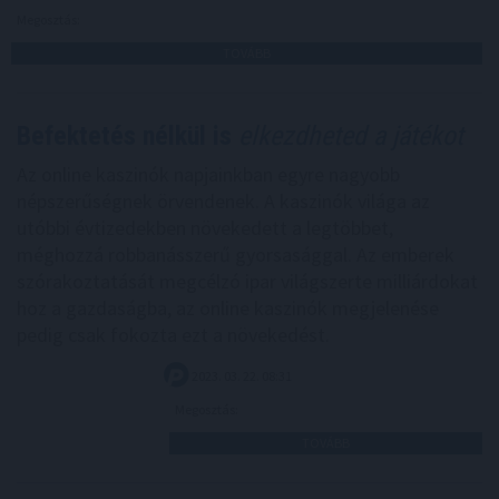
Megosztás:
TOVÁBB
Befektetés nélkül is
elkezdheted a játékot
Az online kaszinók napjainkban egyre nagyobb
népszerűségnek örvendenek. A kaszinók világa az
utóbbi évtizedekben növekedett a legtöbbet,
méghozzá robbanásszerű gyorsasággal. Az emberek
szórakoztatását megcélzó ipar világszerte milliárdokat
hoz a gazdaságba, az online kaszinók megjelenése
pedig csak fokozta ezt a növekedést.
2023. 03. 22. 08:31
Megosztás:
TOVÁBB