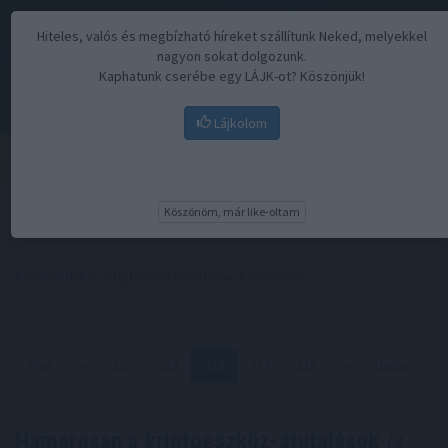
Hiteles, valós és megbízható híreket szállítunk Neked, melyekkel
nagyon sokat dolgozunk.
Kaphatunk cserébe egy LÁJK-ot? Köszönjük!
Lájkolom
Menü
Köszönöm, már like-oltam
Kezdőoldal
// Kriptovaluták (Bitcoin, Ethereum)
Első
<
212
213
214
215
216
>
Utolsó
Hamarosan a kriptoeszköz-átutalások
is